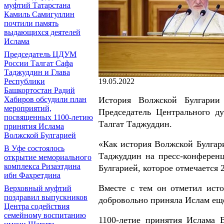
муфтий Татарстана
Камиль Самигуллин
почтили память
выдающихся деятелей
Ислама
Председатель ЦДУМ
России Талгат Сафа
Таджуддин и Глава
19.05.2022
Республики
Башкортостан Радий
История Волжской Булгарии 
Хабиров обсудили план
мероприятий,
Председатель Центрального д
посвященных 1100-летию
Талгат Таджуддин.
принятия Ислама
Волжской Булгарией
«Как история Волжской Булгари
В Уфе состоялось
Таджуддин на пресс-конферен
открытие мемориального
комплекса Ризаэтдина
Булгарией, которое отмечается 2
ибн Фахретдина
Вместе с тем он отметил исто
Верховный муфтий
поздравил выпускников
добровольно приняла Ислам ещ
Центра содействия
семейному воспитанию
1100-летие принятия Ислама 