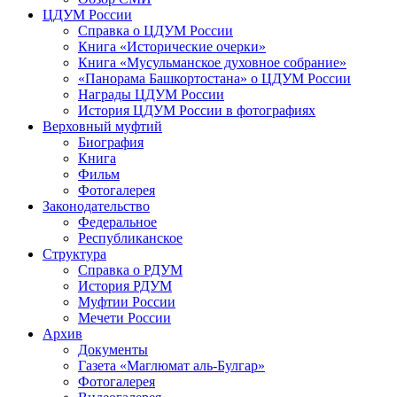
ЦДУМ России
Справка о ЦДУМ России
Книга «Исторические очерки»
Книга «Мусульманское духовное собрание»
«Панорама Башкортостана» о ЦДУМ России
Награды ЦДУМ России
История ЦДУМ России в фотографиях
Верховный муфтий
Биография
Книга
Фильм
Фотогалерея
Законодательство
Федеральное
Республиканское
Структура
Справка о РДУМ
История РДУМ
Муфтии России
Мечети России
Архив
Документы
Газета «Маглюмат аль-Булгар»
Фотогалерея