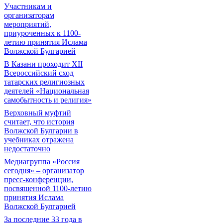
Участникам и
организаторам
мероприятий,
приуроченных к 1100-
летию принятия Ислама
Волжской Булгарией
В Казани проходит XII
Всероссийский сход
татарских религиозных
деятелей «Национальная
самобытность и религия»
Верховный муфтий
считает, что история
Волжской Булгарии в
учебниках отражена
недостаточно
Медиагруппа «Россия
сегодня» – организатор
пресс-конференции,
посвященной 1100-летию
принятия Ислама
Волжской Булгарией
За последние 33 года в