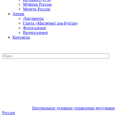
Муфтии России
Мечети России
Архив
Документы
Газета «Маглюмат аль-Булгар»
Фотогалерея
Видеогалерея
Контакты
Центральное духовное управление
мусульман России
Центральное духовное управление мусульман
России