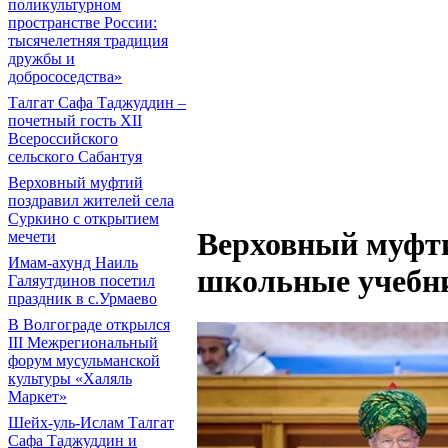
поликультурном
пространстве России:
тысячелетняя традиция
дружбы и
добрососедства»
Талгат Сафа Таджуддин –
почетный гость XII
Всероссийского
сельского Сабантуя
Верховный муфтий
поздравил жителей села
Суркино с открытием
Верховный муфти
мечети
Имам-ахунд Наиль
школьные учебн
Галяутдинов посетил
праздник в с.Урмаево
В Волгограде открылся
III Межрегиональный
форум мусульманской
культуры «Халяль
Маркет»
Шейх-уль-Ислам Талгат
Сафа Таджуддин и