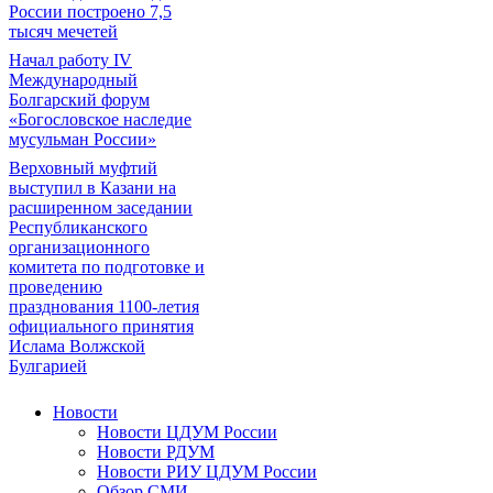
России построено 7,5
тысяч мечетей
Начал работу IV
Международный
Болгарский форум
«Богословское наследие
мусульман России»
Верховный муфтий
выступил в Казани на
расширенном заседании
Республиканского
организационного
комитета по подготовке и
проведению
празднования 1100-летия
официального принятия
Ислама Волжской
Булгарией
Новости
Новости ЦДУМ России
Новости РДУМ
Новости РИУ ЦДУМ России
Обзор СМИ