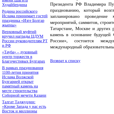
имени Шагита
Президента РФ Владимира Пут
Худайбердина
празднованию, который возг
Родина российского
запланировано проведение м
Ислама принимает гостей
праздника «Изге Болгар
мероприятий, саммитов, строит
җыены»
Татарстане, Москве и других 
Верховный муфтий
камень в основание будущей 
вручил награды ЦДУМ
России», состоится межд
России руководителям РТ
и РФ
международный образовательны
«Тауба» – духовный
центр торжеств в
Возврат к списку
Благочестивых Булгарах
В рамках празднования
1100-летия принятия
Ислама Волжской
Булгарией открыт
памятный камень на
месте строительства
Соборной мечети Казани
Талгат Таджуддин:
«Кроме Запада у нас есть
Восток и миллионы