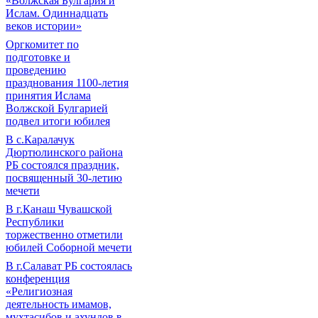
«Волжская Булгария и
Ислам. Одиннадцать
веков истории»
Оргкомитет по
подготовке и
проведению
празднования 1100-летия
принятия Ислама
Волжской Булгарией
подвел итоги юбилея
В с.Каралачук
Дюртюлинского района
РБ состоялся праздник,
посвященный 30-летию
мечети
В г.Канаш Чувашской
Республики
торжественно отметили
юбилей Соборной мечети
В г.Салават РБ состоялась
конференция
«Религиозная
деятельность имамов,
мухтасибов и ахундов в