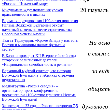
«Россия – Исламский мир»
20 шауваль 
Мусульмане ждут появления уроков
нравственности в школах
В рамках празднования 1100-летия принятия
Ислама Волжской Булгарией открыт
памятный камень на месте строительства
Соборной мечети Казани
Талгат Таджуддин: «Кроме Запада у нас есть
На осн
Восток и миллионы наших братьев и
сестер»
в связи
В Казани проходит XII Всероссийский сход
татарских религиозных деятелей
«Национальная самобытность и религия»
за вид
Верховный муфтий считает, что история
Волжской Булгарии в учебниках отражена
недостаточно
Медиагруппа «Россия сегодня» –
обществ
организатор пресс-конференции,
посвященной 1100-летию принятия Ислама
Волжской Булгарией
духовного
За последние 33 года в России построено 7,5