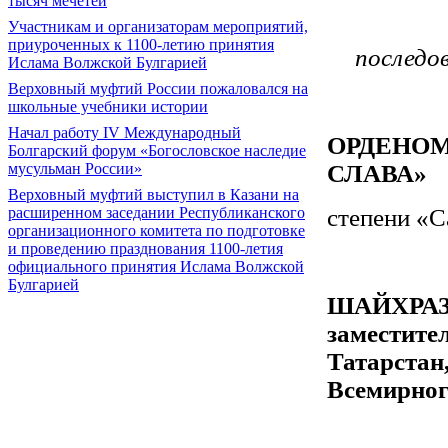
тысяч мечетей
Участникам и организаторам мероприятий,
приуроченных к 1100-летию принятия
последо
Ислама Волжской Булгарией
Верховный муфтий России пожаловался на
школьные учебники истории
Начал работу IV Международный
ОРДЕНО
Болгарский форум «Богословское наследие
СЛАВА»
мусульман России»
Верховный муфтий выступил в Казани на
степени «С
расширенном заседании Республиканского
организационного комитета по подготовке
и проведению празднования 1100-летия
официального принятия Ислама Волжской
Булгарией
ШАЙХРАЗ
замести
Татарста
Всемирног