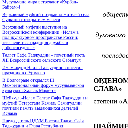
Мусульмане мира встречают «Курбан-
Байрам»!
обществ
Верховный муфтий поздравил жителей села
Суркино с открытием мечети
Верховный муфтий выступил на
Всероссийской конференции «Ислам в
духовного
поликультурном пространстве России:
тысячелетняя традиция дружбы и
добрососедства»
последо
Талгат Сафа Таджуддин – почетный гость
XII Всероссийского сельского Сабантуя
Имам-ахунд Наиль Галяутдинов посетил
праздник в с.Урмаево
ОРДЕНО
В Волгограде открылся III
Межрегиональный форум мусульманской
СЛАВА»
культуры «Халяль Маркет»
Шейх-уль-Ислам Талгат Сафа Таджуддин и
степени «А
муфтий Татарстана Камиль Самигуллин
почтили память выдающихся деятелей
Ислама
Председатель ЦДУМ России Талгат Сафа
ШАЙМИЕ
Таджуддин и Глава Республики