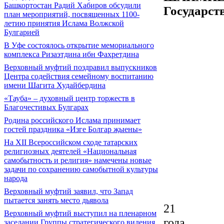
Башкортостан Радий Хабиров обсудили
Государст
план мероприятий, посвященных 1100-
летию принятия Ислама Волжской
Булгарией
В Уфе состоялось открытие мемориального
комплекса Ризаэтдина ибн Фахретдина
Верховный муфтий поздравил выпускников
Центра содействия семейному воспитанию
имени Шагита Худайбердина
«Тауба» – духовный центр торжеств в
Благочестивых Булгарах
Родина российского Ислама принимает
гостей праздника «Изге Болгар җыены»
На XII Всероссийском сходе татарских
религиозных деятелей «Национальная
самобытность и религия» намечены новые
задачи по сохранению самобытной культуры
народа
Верховный муфтий заявил, что Запад
пытается занять место дьявола
21
Верховный муфтий выступил на пленарном
заседании Группы стратегического видения