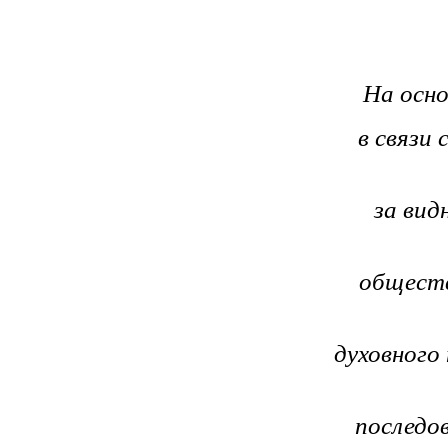
На осн
в связи
за вид
обществ
духовного
последо