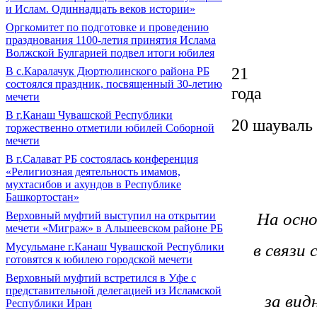
и Ислам. Одиннадцать веков истории»
Оргкомитет по подготовке и проведению
празднования 1100-летия принятия Ислама
Волжской Булгарией подвел итоги юбилея
21
В с.Каралачук Дюртюлинского района РБ
состоялся праздник, посвященный 30-летию
мечети
В г.Канаш Чувашской Республики
20 шауваль 
торжественно отметили юбилей Соборной
мечети
В г.Салават РБ состоялась конференция
«Религиозная деятельность имамов,
мухтасибов и ахундов в Республике
Башкортостан»
На осн
Верховный муфтий выступил на открытии
мечети «Миграж» в Альшеевском районе РБ
в связи
Мусульмане г.Канаш Чувашской Республики
готовятся к юбилею городской мечети
Верховный муфтий встретился в Уфе с
представительной делегацией из Исламской
за вид
Республики Иран