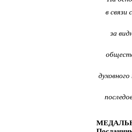
в связи
за вид
обществ
духовного
последо
МЕДАЛЬЮ
Посланник