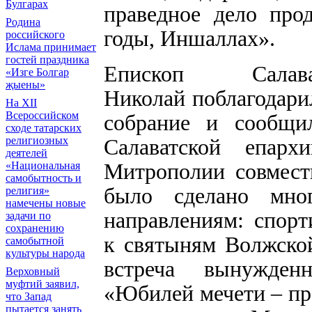
Булгарах
праведное дело про
Родина
годы, Иншаллах».
российского
Ислама принимает
гостей праздника
Епископ Сала
«Изге Болгар
җыены»
Николай
поблагодари
На XII
Всероссийском
собрание и сообщи
сходе татарских
Салаватской епарх
религиозных
деятелей
Митрополии совмест
«Национальная
самобытность и
было сделано мно
религия»
намечены новые
направлениям: спорт
задачи по
сохранению
к святыням Волжской
самобытной
культуры народа
встреча вынужден
Верховный
муфтий заявил,
«Юбилей мечети – пра
что Запад
пытается занять