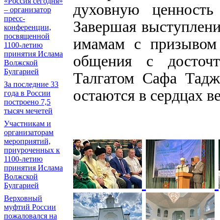
«Россия сегодня»
духовную ценность
– организатор
пресс-
Завершая выступление
конференции,
посвященной
имамам с призывом
1100-летию
принятия Ислама
общения с досточ
Волжской
Булгарией
Талгатом Сафа Тадж
За последние 33
остаются в сердцах 
года в России
построено 7,5
тысяч мечетей
Участникам и
организаторам
мероприятий,
приуроченных к
1100-летию
принятия Ислама
Волжской
Булгарией
Верховный
муфтий России
пожаловался на