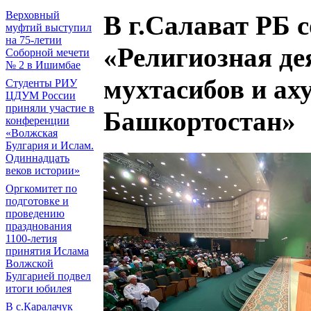
Верховный
В г.Салават РБ 
муфтий выступил
на 75-летии
«Религиозная де
Соборной мечети
№ 2 в Ишимбае
мухтасибов и ах
Студенты РИУ
ЦДУМ России
приняли участие в
Башкортостан»
конференции
«Волжская
Булгария и Ислам.
Одиннадцать
веков истории»
Оргкомитет по
подготовке и
проведению
празднования
1100-летия
принятия Ислама
Волжской
Булгарией подвел
итоги юбилея
В с.Каралачук