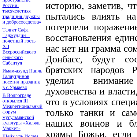
историю, заметив, ч
России:
тысячелетняя
пытались влиять на
традиция дружбы
и добрососедства»
потерпели поражени
Талгат Сафа
восстановления еди
Таджуддин –
почетный гость
нас нет ни грамма со
XII
Всероссийского
Донбасс, будут со
сельского
Сабантуя
братских народов 
Имам-ахунд Наиль
Галяутдинов
уделил внимание
посетил праздник
в с.Урмаево
духовенства и власти
В Волгограде
что в условиях спец
открылся III
Межрегиональный
только танки и сам
форум
мусульманской
наших воинов и бл
культуры «Халяль
Маркет»
храмы Божьи, если 
Шейх-уль-Ислам