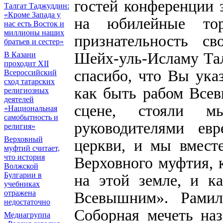
гостей конференции з
Талгат Таджуддин:
«Кроме Запада у
на юбилейные тор
нас есть Восток и
миллионы наших
признательность с
братьев и сестер»
Шейх-уль-Исламу Та
В Казани
проходит XII
спасибо, что Вы ука
Всероссийский
сход татарских
как быть рабом Всев
религиозных
деятелей
сцене, стояли м
«Национальная
самобытность и
руководителями ев
религия»
Верховный
церкви, и мы вмест
муфтий считает,
что история
Верховного муфтия, 
Волжской
Булгарии в
на этой земле, и к
учебниках
Всевышним». Рамил
отражена
недостаточно
Соборная мечеть на
Медиагруппа