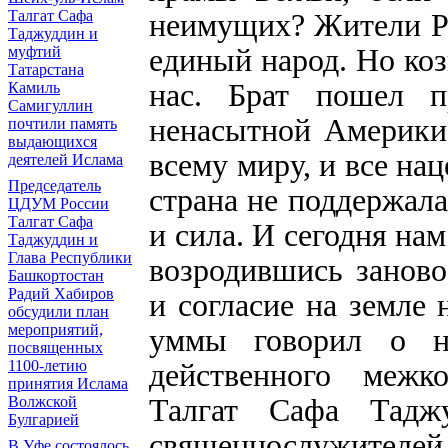
неимущих? Жители Ро
Талгат Сафа
Таджуддин и
единый народ. Но коз
муфтий
Татарстана
нас. Брат пошел п
Камиль
Самигуллин
ненасытной Америки 
почтили память
выдающихся
всему миру, и все на
деятелей Ислама
Председатель
страна не поддержала
ЦДУМ России
Талгат Сафа
и сила. И сегодня нам
Таджуддин и
Глава Республики
возродившись заново
Башкортостан
Радий Хабиров
и согласие на земле
обсудили план
мероприятий,
уммы говорил о н
посвященных
действенного межко
1100-летию
принятия Ислама
Талгат Сафа Тадж
Волжской
Булгарией
священнослужителей
В Уфе состоялось