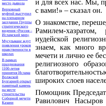
и для всех нас. Мы, 
место дьявола
с вами!» – сказал он.
Верховный
муфтий выступил
на пленарном
О знакомстве, переш
заседании Группы
стратегического
Рамилем-хазратом, 
видения «Россия –
Исламский мир»
иудейской религиоз
Мусульмане ждут
знаем, как много в
появления уроков
нравственности в
мечети и лично ее бе
школах
В рамках
религиозного образ
празднования
1100-летия
благотворительно
принятия Ислама
Волжской
широких слоев насел
Булгарией открыт
памятный камень
на месте
Помощник Председат
строительства
Равилович Насыров 
Соборной мечети
Казани