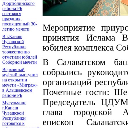
Дюртюлинского
района РБ
состоялся
праздник,
посвященный 30-
Мероприятие приуро
летию мечети
принятия Ислама В
В г.Канаш
Чувашской
юбилея комплекса Со
Республики
торжественно
отметили юбилей
В Салаватском баш
Соборной мечети
собрались руководи
Верховный
муфтий выступил
организаций республи
на открытии
мечети «Миграж»
Почетные гости: Ше
в Альшеевском
районе РБ
Председатель ЦДУМ
Мусульмане
г.Канаш
глава городской 
Чувашской
Республики
епископ Салаватс
готовятся к