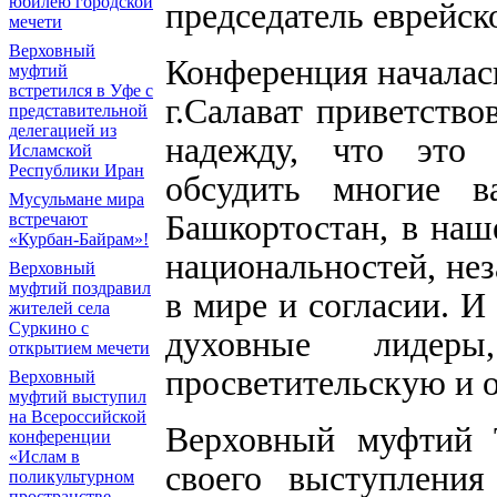
юбилею городской
председатель еврейск
мечети
Верховный
Конференция началас
муфтий
встретился в Уфе с
г.Салават приветство
представительной
делегацией из
надежду, что это 
Исламской
Республики Иран
обсудить многие в
Мусульмане мира
Башкортостан, в наше
встречают
«Курбан-Байрам»!
национальностей, нез
Верховный
муфтий поздравил
в мире и согласии. 
жителей села
Суркино с
духовные лидер
открытием мечети
просветительскую и 
Верховный
муфтий выступил
на Всероссийской
Верховный муфтий 
конференции
«Ислам в
своего выступлени
поликультурном
пространстве