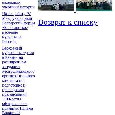
школьные
учебники истории
Начал работу IV
Международный
Возврат к списку
Болгарский форум
«Богословское
наследие
мусульман
России»
Верховный
муфтий выступил
в Казани на
расширенном
заседании
Республиканского
организационного
комитета по
подготовке и
проведению
празднования
1100-летия
официального
принятия Ислама
Волжской