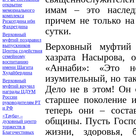
открытие
имам – это наследн
мемориального
комплекса
причем не только на
Ризаэтдина ибн
Фахретдина
сутки.
Верховный
муфтий поздравил
Верховный муфтий 
выпускников
Центра содействия
хазрата Насырова, о
семейному
воспитанию
«Аннаби»: «Это н
имени Шагита
Худайбердина
изумительный, но так
Верховный
Дело не в этом! Он 
муфтий вручил
награды ЦДУМ
старшее поколение 
России
руководителям РТ
теперь они – соста
и РФ
«Тауба» –
общины. Пусть Госпо
духовный центр
торжеств в
жизни, здоровья, 
Благочестивых