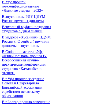
В Уфе прошли
межконфессиональные
«Лыжные старты – 2022»
Выпускникам РИУ ЦДУМ
России вручены дипломы
Верховный муфтий поздравил
студентов с Днем знаний
В медресе «Хусаиния» ЦДУМ
России (г.Оренбург) вручили
дипломы выпускникам
В Соборной мечети г.Уфа
«Ляля-Тюльпан» прошла IV
Всероссийская научно-
практическая конференция
студентов «Камалийские
чтения»
В г.Уфа прошло заседание
Совета и Секретариата
Евразийской ассоциации
содействия исламскому
образованию
В г.Болгар прошло совещание