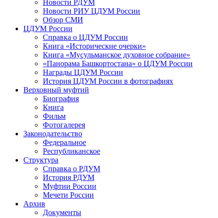
Новости РДУМ
Новости РИУ ЦДУМ России
Обзор СМИ
ЦДУМ России
Справка о ЦДУМ России
Книга «Исторические очерки»
Книга «Мусульманское духовное собрание»
«Панорама Башкортостана» о ЦДУМ России
Награды ЦДУМ России
История ЦДУМ России в фотографиях
Верховный муфтий
Биография
Книга
Фильм
Фотогалерея
Законодательство
Федеральное
Республиканское
Структура
Справка о РДУМ
История РДУМ
Муфтии России
Мечети России
Архив
Документы