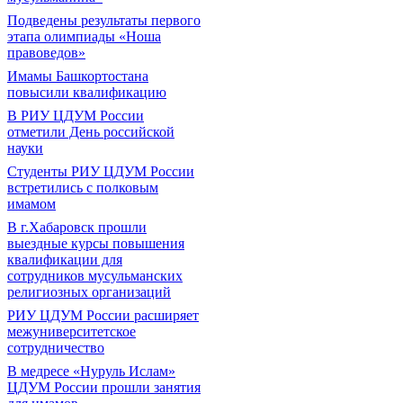
Подведены результаты первого
этапа олимпиады «Ноша
правоведов»
Имамы Башкортостана
повысили квалификацию
В РИУ ЦДУМ России
отметили День российской
науки
Студенты РИУ ЦДУМ России
встретились с полковым
имамом
В г.Хабаровск прошли
выездные курсы повышения
квалификации для
сотрудников мусульманских
религиозных организаций
РИУ ЦДУМ России расширяет
межуниверситетское
сотрудничество
В медресе «Нуруль Ислам»
ЦДУМ России прошли занятия