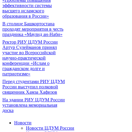
«Проблемы повышения
эффективности системы
высшего исламского
образования в России»
В столице Башкортостана
проходят мероприятия в честь
праздника «Маулид ан-Наби»
Ректор РИУ ЦДУМ России
Артур Сулейманов принял
участие во Всероссийской
научно-практической
конференции «Ислам о
гражданском долге и
патриотизме»
Перед студентами РИУ ЦДУМ
России выступил полковой
священник Хамза Хафизов
На здании РИУ ЦДУМ России
установлена мемориальная
доска
Новости
Новости ЦДУМ России