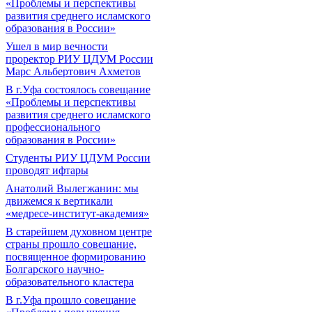
«Проблемы и перспективы
развития среднего исламского
образования в России»
Ушел в мир вечности
проректор РИУ ЦДУМ России
Марс Альбертович Ахметов
В г.Уфа состоялось совещание
«Проблемы и перспективы
развития среднего исламского
профессионального
образования в России»
Студенты РИУ ЦДУМ России
проводят ифтары
Анатолий Вылегжанин: мы
движемся к вертикали
«медресе-институт-академия»
В старейшем духовном центре
страны прошло совещание,
посвященное формированию
Болгарского научно-
образовательного кластера
В г.Уфа прошло совещание