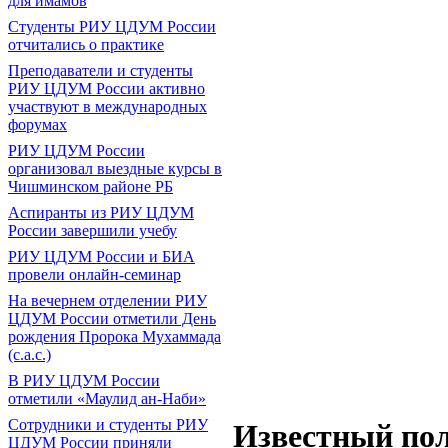
для имамов
Студенты РИУ ЦДУМ России
отчитались о практике
Преподаватели и студенты
РИУ ЦДУМ России активно
участвуют в международных
форумах
РИУ ЦДУМ России
организовал выездные курсы в
Чишминском районе РБ
Аспиранты из РИУ ЦДУМ
России завершили учебу
РИУ ЦДУМ России и БИА
провели онлайн-семинар
На вечернем отделении РИУ
ЦДУМ России отметили День
рождения Пророка Мухаммада
(с.а.с.)
В РИУ ЦДУМ России
отметили «Маулид ан-Наби»
Сотрудники и студенты РИУ
Известный пол
ЦДУМ России приняли