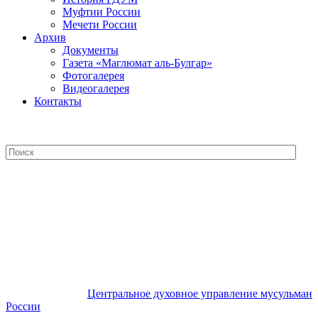
Муфтии России
Мечети России
Архив
Документы
Газета «Маглюмат аль-Булгар»
Фотогалерея
Видеогалерея
Контакты
Центральное духовное управление
мусульман России
Центральное духовное управление мусульман
России