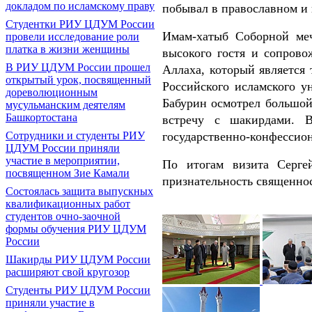
докладом по исламскому праву
побывал в православном и 
Студентки РИУ ЦДУМ России
Имам-хатыб Соборной меч
провели исследование роли
платка в жизни женщины
высокого гостя и сопрово
В РИУ ЦДУМ России прошел
Аллаха, который является 
открытый урок, посвященный
Российского исламского 
дореволюционным
Бабурин осмотрел большой
мусульманским деятелям
Башкортостана
встречу с шакирдами. В
государственно-конфессио
Сотрудники и студенты РИУ
ЦДУМ России приняли
участие в мероприятии,
По итогам визита Серге
посвященном Зие Камали
признательность священно
Состоялась защита выпускных
квалификационных работ
студентов очно-заочной
формы обучения РИУ ЦДУМ
России
Шакирды РИУ ЦДУМ России
расширяют свой кругозор
Студенты РИУ ЦДУМ России
приняли участие в