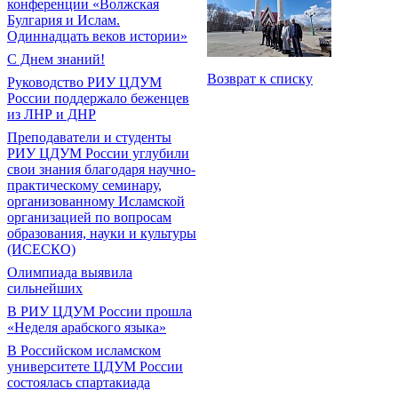
конференции «Волжская
Булгария и Ислам.
Одиннадцать веков истории»
С Днем знаний!
Возврат к списку
Руководство РИУ ЦДУМ
России поддержало беженцев
из ЛНР и ДНР
Преподаватели и студенты
РИУ ЦДУМ России углубили
свои знания благодаря научно-
практическому семинару,
организованному Исламской
организацией по вопросам
образования, науки и культуры
(ИСЕСКО)
Олимпиада выявила
сильнейших
В РИУ ЦДУМ России прошла
«Неделя арабского языка»
В Российском исламском
университете ЦДУМ России
состоялась спартакиада