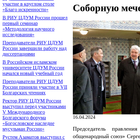
участие в круглом столе
Соборную меч
«Благо искренности»
В РИУ ЦДУМ России прошел
первый семинар
«Методология научного
исследования»
Преподаватели РИУ ЦДУМ
России завершили работу над
диссертациями
В Российском исламском
университете ЦДУМ России
начался новый учебный год
Преподаватели РИУ ЦДУМ
России приняли участие в VII
Болгарских чтениях
Ректор РИУ ЦДУМ России
выступил перед участниками
V Международного
16.04.2024
Болгарского форума
«Богословское наследие
Председатель правлени
мусульман России»
общенародный союз» Сергей
Рустем Азаматов выступил с