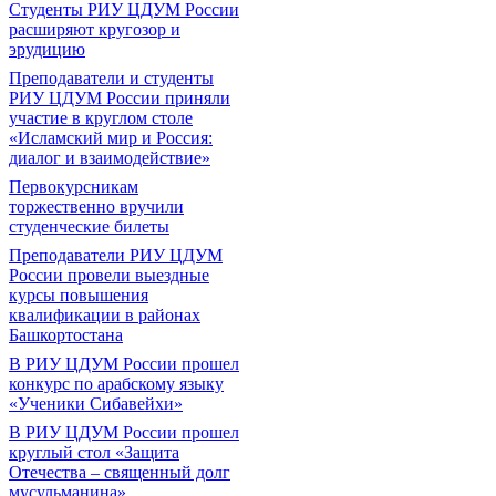
Студенты РИУ ЦДУМ России
расширяют кругозор и
эрудицию
Преподаватели и студенты
РИУ ЦДУМ России приняли
участие в круглом столе
«Исламский мир и Россия:
диалог и взаимодействие»
Первокурсникам
торжественно вручили
студенческие билеты
Преподаватели РИУ ЦДУМ
России провели выездные
курсы повышения
квалификации в районах
Башкортостана
В РИУ ЦДУМ России прошел
конкурс по арабскому языку
«Ученики Сибавейхи»
В РИУ ЦДУМ России прошел
круглый стол «Защита
Отечества – священный долг
мусульманина»