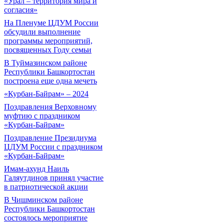
«Урал – территория мира и
согласия»
На Пленуме ЦДУМ России
обсудили выполнение
программы мероприятий,
посвященных Году семьи
В Туймазинском районе
Республики Башкортостан
построена еще одна мечеть
«Курбан-Байрам» – 2024
Поздравления Верховному
муфтию с праздником
«Курбан-Байрам»
Поздравление Президиума
ЦДУМ России с праздником
«Курбан-Байрам»
Имам-ахунд Наиль
Галяутдинов принял участие
в патриотической акции
В Чишминском районе
Республики Башкортостан
состоялось мероприятие