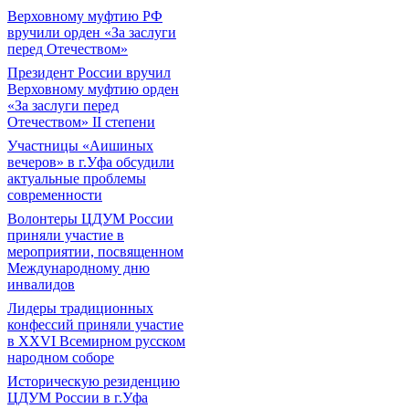
Верховному муфтию РФ
вручили орден «За заслуги
перед Отечеством»
Президент России вручил
Верховному муфтию орден
«За заслуги перед
Отечеством» II степени
Участницы «Аишиных
вечеров» в г.Уфа обсудили
актуальные проблемы
современности
Волонтеры ЦДУМ России
приняли участие в
мероприятии, посвященном
Международному дню
инвалидов
Лидеры традиционных
конфессий приняли участие
в XXVI Всемирном русском
народном соборе
Историческую резиденцию
ЦДУМ России в г.Уфа