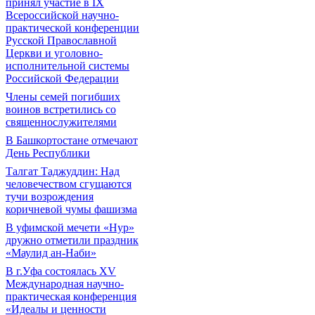
принял участие в IX
Всероссийской научно-
практической конференции
Русской Православной
Церкви и уголовно-
исполнительной системы
Российской Федерации
Члены семей погибших
воинов встретились со
священнослужителями
В Башкортостане отмечают
День Республики
Талгат Таджуддин: Над
человечеством сгущаются
тучи возрождения
коричневой чумы фашизма
В уфимской мечети «Нур»
дружно отметили праздник
«Маулид ан-Наби»
В г.Уфа состоялась XV
Международная научно-
практическая конференция
«Идеалы и ценности