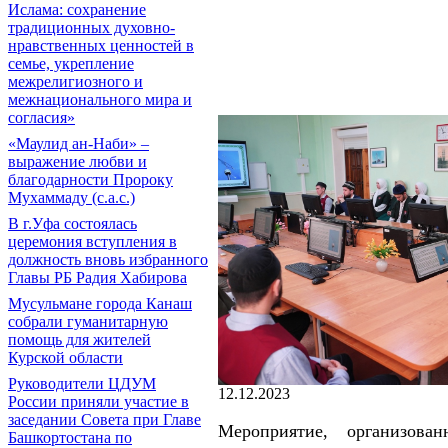
Ислама: сохранение
традиционных духовно-
нравственных ценностей в
семье, укрепление
межрелигиозного и
межнационального мира и
согласия»
«Маулид ан-Наби» –
выражение любви и
благодарности Пророку
Мухаммаду (с.а.с.)
В г.Уфа состоялась
церемония вступления в
должность вновь избранного
Главы РБ Радия Хабирова
Мусульмане города Канаш
собрали гуманитарную
помощь для жителей
Курской области
Руководители ЦДУМ
12.12.2023
России приняли участие в
заседании Совета при Главе
Мероприятие, организова
Башкортостана по