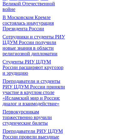
Великой Отечественной
войне
В Московском Кремле
состоялась инаугурация
Президента России
Сотрудники и студенты РИУ
ЦДУМ России получили
новые знания в области
религиозной дипломатии
Студенты РИУ ЦДУМ
России расширяют кругозор
и эрудицию
Преподаватели и студенты
РИУ ЦДУМ России приняли
участие в круглом столе
«Исламский мир и Россия:
диалог и взаимодействие»
Первокурсникам
торжественно вручили
студенческие билеты
Преподаватели РИУ ЦДУМ
России провели выездные