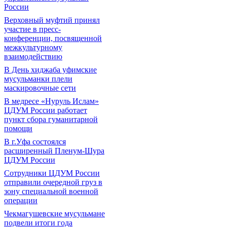
России
Верховный муфтий принял
участие в пресс-
конференции, посвященной
межкультурному
взаимодействию
В День хиджаба уфимские
мусульманки плели
маскировочные сети
В медресе «Нуруль Ислам»
ЦДУМ России работает
пункт сбора гуманитарной
помощи
В г.Уфа состоялся
расширенный Пленум-Шура
ЦДУМ России
Сотрудники ЦДУМ России
отправили очередной груз в
зону специальной военной
операции
Чекмагушевские мусульмане
подвели итоги года