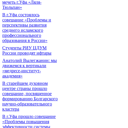
мечеть г.Уфа «Ляля-
Тюльпан»
В г.Уфа состоялось
совещание «Проблемы и
перспективы развития
среднего исламского
профессионального
образования в России»
Студенты РИУ ЦДУМ
России проводят ифтары
Анатолий Вылегжанин: мы
движемся к вертикали
«медресе-институт-
академия»
В старейшем духовном
центре страны прошло
совещание, посвященное
формированию Болгарского
научно-образовательного
кластера
В г.Уфа прошло совещание
«Проблемы повышения
эффективности системы