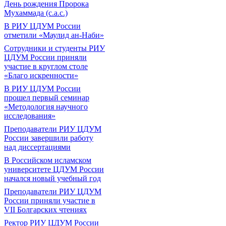
День рождения Пророка
Мухаммада (с.а.с.)
В РИУ ЦДУМ России
отметили «Маулид ан-Наби»
Сотрудники и студенты РИУ
ЦДУМ России приняли
участие в круглом столе
«Благо искренности»
В РИУ ЦДУМ России
прошел первый семинар
«Методология научного
исследования»
Преподаватели РИУ ЦДУМ
России завершили работу
над диссертациями
В Российском исламском
университете ЦДУМ России
начался новый учебный год
Преподаватели РИУ ЦДУМ
России приняли участие в
VII Болгарских чтениях
Ректор РИУ ЦДУМ России