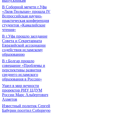
выпускникам
В Соборной мечети г.Уфа
«Ляля-Тюльпан» прошла IV
Всероссийская научно-
практическая конференция
студентов «Камалийские
чтения»
В г.Уфа прошло заседание
Совета и Секретариата
Евразийской ассоциации
содействия исламскому
образованию
В г.Болгар прошло
совещание «Проблемы и
перспективы развития
среднего исламского
образования в России»
Ушел в мир вечности
проректор РИУ ЦДУМ
России Марс Альбертович
Ахметов
Известный политик Сергей
Бабурин посетил Соборную