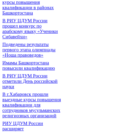
курсы повышения
квалификации в районах
Башкортостана
В РИУ ЦДУМ России
прошел конкурс по
арабскому языку «Ученики
Сибавейхи»
Подведены результаты
первого этапа олимпиады
«Ноша правоведов»
Имамы Башкортостана
повысили квалификацию
В РИУ ЦДУМ России
отметили День российской
науки
В г.Хабаровск прошли
выездные курсы повышения
квалификации для
сотрудников мусульманских
религиозных организаций
РИУ ЦДУМ России
расширяет