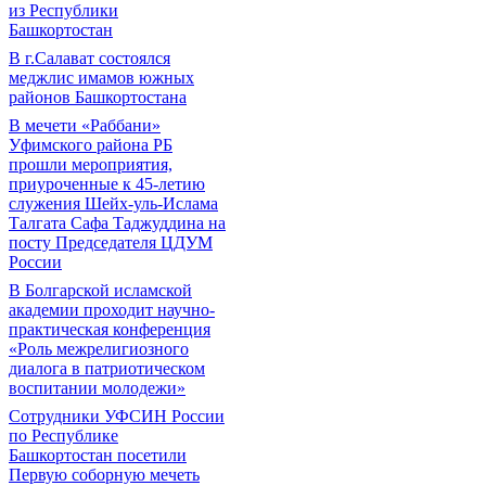
из Республики
Башкортостан
В г.Салават состоялся
меджлис имамов южных
районов Башкортостана
В мечети «Раббани»
Уфимского района РБ
прошли мероприятия,
приуроченные к 45-летию
служения Шейх-уль-Ислама
Талгата Сафа Таджуддина на
посту Председателя ЦДУМ
России
В Болгарской исламской
академии проходит научно-
практическая конференция
«Роль межрелигиозного
диалога в патриотическом
воспитании молодежи»
Сотрудники УФСИН России
по Республике
Башкортостан посетили
Первую соборную мечеть