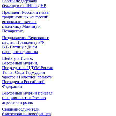
России поддержало
беженцев из ЛНР и ДНР
Президент России и главы
традиционных конфессий
возложили цветы к
памятнику Минину и
Пожарскому
Поздравление Верховного
муфтия Президенту РФ
В.В.Путину с Днем
народного единства
Шейх-уль-Ислам,
Верховный муфтий,
Председатель ЦДУМ России
Талгат Сафа Таджуддин
удостоен Почетной грамоты
Президента Российской
Федерации
Верховный муфтий призвал
не привносить в Россию
агрессию и рознь
Священнослужители
благословили новобранцев