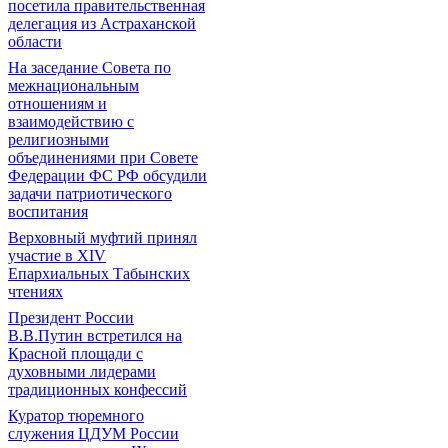
посетила правительственная
делегация из Астраханской
области
На заседание Совета по
межнациональным
отношениям и
взаимодействию с
религиозными
объединениями при Совете
Федерации ФС РФ обсудили
задачи патриотического
воспитания
Верховный муфтий принял
участие в ХIV
Епархиальных Табынских
чтениях
Президент России
В.В.Путин встретился на
Красной площади с
духовными лидерами
традиционных конфессий
Куратор тюремного
служения ЦДУМ России