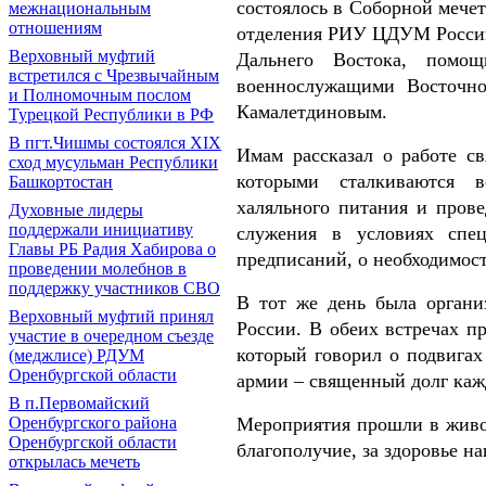
состоялось в Соборной мечет
межнациональным
отношениям
отделения РИУ ЦДУМ России 
Верховный муфтий
Дальнего Востока, помо
встретился с Чрезвычайным
военнослужащими Восточно
и Полномочным послом
Камалетдиновым.
Турецкой Республики в РФ
В пгт.Чишмы состоялся XIX
Имам рассказал о работе с
сход мусульман Республики
которыми сталкиваются в
Башкортостан
халяльного питания и прове
Духовные лидеры
поддержали инициативу
служения в условиях спе
Главы РБ Радия Хабирова о
предписаний, о необходимос
проведении молебнов в
поддержку участников СВО
В тот же день была орган
Верховный муфтий принял
России. В обеих встречах 
участие в очередном съезде
который говорил о подвигах
(меджлисе) РДУМ
Оренбургской области
армии – священный долг каж
В п.Первомайский
Оренбургского района
Мероприятия прошли в живой
Оренбургской области
благополучие, за здоровье н
открылась мечеть