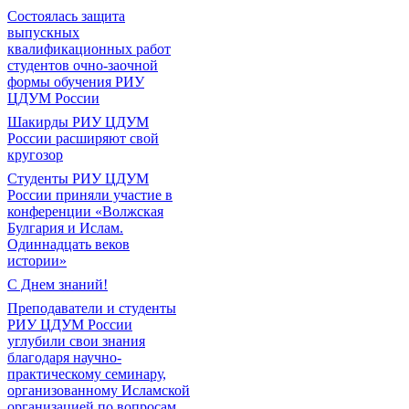
Состоялась защита
выпускных
квалификационных работ
студентов очно-заочной
формы обучения РИУ
ЦДУМ России
Шакирды РИУ ЦДУМ
России расширяют свой
кругозор
Студенты РИУ ЦДУМ
России приняли участие в
конференции «Волжская
Булгария и Ислам.
Одиннадцать веков
истории»
С Днем знаний!
Преподаватели и студенты
РИУ ЦДУМ России
углубили свои знания
благодаря научно-
практическому семинару,
организованному Исламской
организацией по вопросам