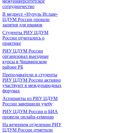
межуниверситетское
сотрудничество
В медресе «Нуруль Ислам»
ЦДУМ России прошли
занятия для имамов
Студенты РИУ ЦДУМ
России отчитались о
практике
РИУ ЦДУМ России
организовал выездные
курсы в Чишминском
районе РБ
Преподаватели и студенты
РИУ ЦДУМ России активно
участвуют в международных
форумах
Аспиранты из РИУ ЦДУМ
России завершили учебу
РИУ ЦДУМ России и БИА
провели онлайн-семинар
На вечернем отделении РИУ
ЦДУМ России отметили