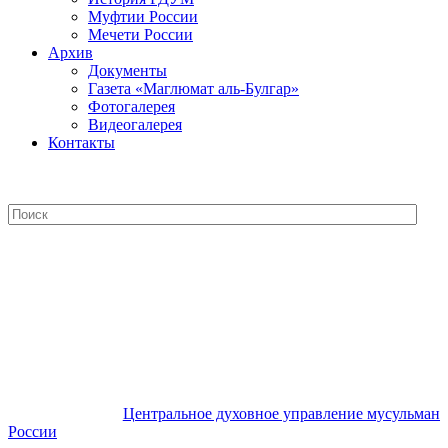
Муфтии России
Мечети России
Архив
Документы
Газета «Маглюмат аль-Булгар»
Фотогалерея
Видеогалерея
Контакты
Центральное духовное управление
мусульман России
Центральное духовное управление мусульман
России