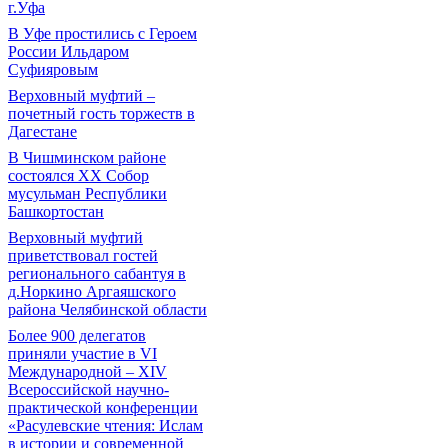
г.Уфа
В Уфе простились с Героем
России Ильдаром
Суфияровым
Верховный муфтий –
почетный гость торжеств в
Дагестане
В Чишминском районе
состоялся XX Собор
мусульман Республики
Башкортостан
Верховный муфтий
приветствовал гостей
регионального сабантуя в
д.Норкино Аргаяшского
района Челябинской области
Более 900 делегатов
приняли участие в VI
Международной – ХIV
Всероссийской научно-
практической конференции
«Расулевские чтения: Ислам
в истории и современной