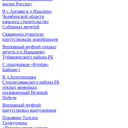
жизни России»
В с.Аргаяш и д.Ишалино
Челябинской области
началось строительство
Соборных мечетей
Священнослужители
напутствовали новобранцев
Верховный муфтий открыл
мечеть в п.Нарышево
Туймазинского района РБ
С праздником «Курбан-
Байрам»!
В д.Золотоношка
Стерлитамакского района РБ
открыт мемориал,
посвященный Великой
Победе
Верховный муфтий
напутствовал выпускников
Покаяние Талгата
Таджуддина:
«Империалисты вовсю