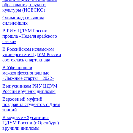
образования, науки и
культуры (ИСЕСКО)
Олимпиада выявила
сильнейших
В РИУ ЦДУМ России
прошла «Неделя арабского
языка»
В Российском исламском
университете ЦДУМ России
состоялась спартакиада
В Уфе прошли
межконфессиональные
«Лыжные старты – 2022»
Выпускникам РИУ ЦДУМ
России вручены дипломы
Верховный муфтий
поздравил студентов с Днем
знаний
В медресе «Хусаиния»
ЦДУМ России (г.Оренбург)
вручили дипломы