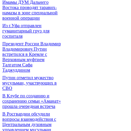
Имамы ДУМ Дальнего
Востока проводят таравих-
намазы в зоне специальной
военной операции
Из г.Уфа отправлен
гуманитарный груз для
госпиталя
Президент России Владимир
Владимирович Путин
встретился в Кремле с
Верховным муфтием
Талгатом Сафа
Таджуддином
Путин отметил мужество
мусульман, участвующих в
СВО
В Клубе по созданию и
сохранению семьи «Аманат»
прошла очередная встреча
В Росгвардии обсудили
вопросы взаимодействия с
Центральным духовным
управлением мусульман