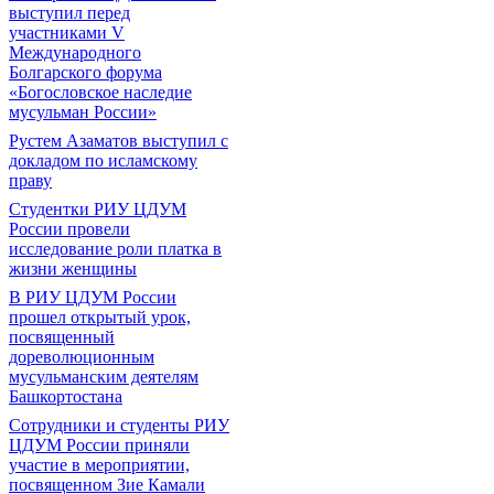
выступил перед
участниками V
Международного
Болгарского форума
«Богословское наследие
мусульман России»
Рустем Азаматов выступил с
докладом по исламскому
праву
Студентки РИУ ЦДУМ
России провели
исследование роли платка в
жизни женщины
В РИУ ЦДУМ России
прошел открытый урок,
посвященный
дореволюционным
мусульманским деятелям
Башкортостана
Сотрудники и студенты РИУ
ЦДУМ России приняли
участие в мероприятии,
посвященном Зие Камали