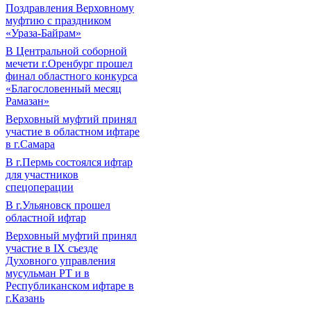
Поздравления Верховному
муфтию с праздником
«Ураза-Байрам»
В Центральной соборной
мечети г.Оренбург прошел
финал областного конкурса
«Благословенный месяц
Рамазан»
Верховный муфтий принял
участие в областном ифтаре
в г.Самара
В г.Пермь состоялся ифтар
для участников
спецоперации
В г.Ульяновск прошел
областной ифтар
Верховный муфтий принял
участие в IХ съезде
Духовного управления
мусульман РТ и в
Республиканском ифтаре в
г.Казань