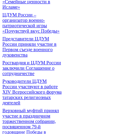
«Семейные ценности в
Исламе»
ЦДУМ России –
организатор военно-
патриотической игры
«Почувствуй вкус Победы»
Представители ЦДУМ
России приняли участие в
Первом съезде военного
духовенства
Росгвардия и ЦДУМ России
заключили Соглашение о
сотрудничестве
Руководители ЦДУМ
России участвуют в работе
XIV Всероссийского форума
татарских религиозных
деятелей
Верховный муфтий принял
участие в праздничном
торжественном собрании,
посвященном 79-й
годовщине Победы в