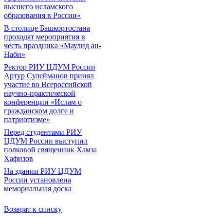
высшего исламского
образования в России»
В столице Башкортостана
проходят мероприятия в
честь праздника «Маулид ан-
Наби»
Ректор РИУ ЦДУМ России
Артур Сулейманов принял
участие во Всероссийской
научно-практической
конференции «Ислам о
гражданском долге и
патриотизме»
Перед студентами РИУ
ЦДУМ России выступил
полковой священник Хамза
Хафизов
На здании РИУ ЦДУМ
России установлена
мемориальная доска
Возврат к списку