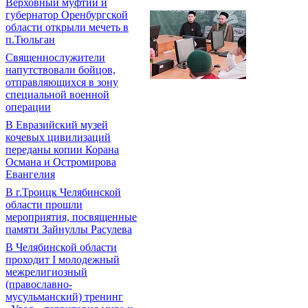
Верховный муфтий и
губернатор Оренбургской
области открыли мечеть в
п.Тюльган
Священнослужители
напутствовали бойцов,
отправляющихся в зону
специальной военной
операции
В Евразийский музей
кочевых цивилизаций
переданы копии Корана
Османа и Остромирова
Евангелия
В г.Троицк Челябинской
области прошли
мероприятия, посвященные
памяти Зайнуллы Расулева
В Челябинской области
проходит I молодежный
межрелигиозный
(православно-
мусульманский) тренинг