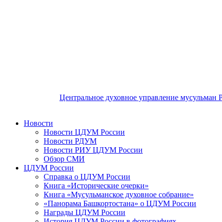
Центральное духовное управление мусульман 
Новости
Новости ЦДУМ России
Новости РДУМ
Новости РИУ ЦДУМ России
Обзор СМИ
ЦДУМ России
Справка о ЦДУМ России
Книга «Исторические очерки»
Книга «Мусульманское духовное собрание»
«Панорама Башкортостана» о ЦДУМ России
Награды ЦДУМ России
История ЦДУМ России в фотографиях