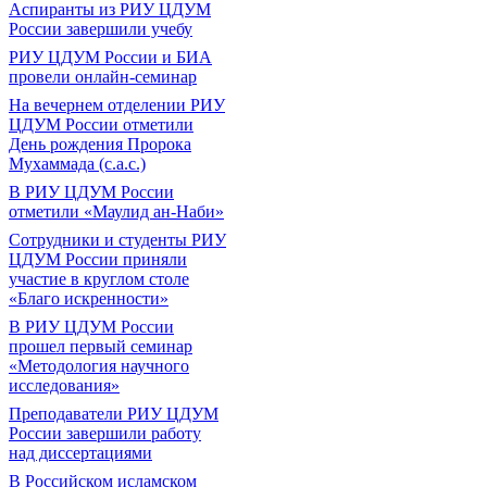
Аспиранты из РИУ ЦДУМ
России завершили учебу
РИУ ЦДУМ России и БИА
провели онлайн-семинар
На вечернем отделении РИУ
ЦДУМ России отметили
День рождения Пророка
Мухаммада (с.а.с.)
В РИУ ЦДУМ России
отметили «Маулид ан-Наби»
Сотрудники и студенты РИУ
ЦДУМ России приняли
участие в круглом столе
«Благо искренности»
В РИУ ЦДУМ России
прошел первый семинар
«Методология научного
исследования»
Преподаватели РИУ ЦДУМ
России завершили работу
над диссертациями
В Российском исламском