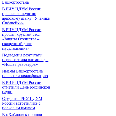
Башкортостана
В РИУ ЦДУМ России
прошел конкурс по
арабскому языку «Ученики
Сибавейхи»
В РИУ ЦДУМ России
прошел круглый стол
«Защита Отечества –
священный долг
мусульманина»
Подведены результаты
первого этапа олимпиады
«Ноша правоведов»
Имамы Башкортостана
повысили квалификацию
В РИУ ЦДУМ России
отметили День российской
науки
Студенты РИУ ЦДУМ
России встретились с
полковым имамом
В г.Хабаровск прошли