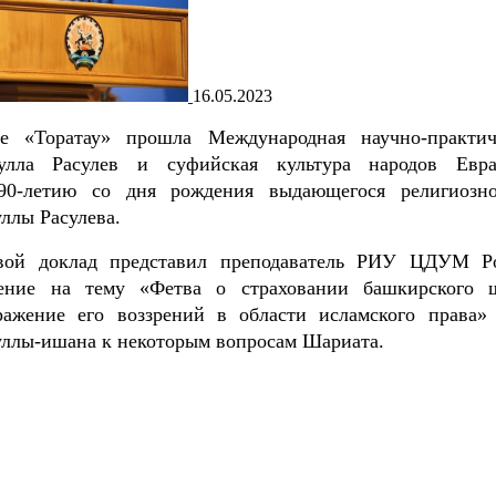
16.05.2023
е «Торатау» прошла Международная научно-практич
лла Расулев и суфийская культура народов Евра
90-летию со дня рождения выдающегося религиозн
ллы Расулева.
свой доклад представил преподаватель РИУ ЦДУМ Р
ление на тему «Фетва о страховании башкирского 
ражение его воззрений в области исламского права»
ллы-ишана к некоторым вопросам Шариата.