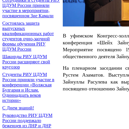
Сотрудники и студенты РИУ
ЦДУМ России приняли
участие в мероприятии,
посвященном Зие Камали
Состоялась защита
выпускных
квалификационных работ
В уфимском Конгресс-холл
студентов очно-заочной
конференция «Шейх Зайну
формы обучения РИУ
ЦДУМ России
Мероприятие посвящено 1
общественного деятеля Зайну
Шакирды РИУ ЦДУМ
России расширяют свой
кругозор
На пленарном заседании 
Студенты РИУ ЦДУМ
Рустем Азаматов. Выступ
России приняли участие в
Зайнуллы Расулева как вы
конференции «Волжская
посвящено отношению Зайну
Булгария и Ислам.
Одиннадцать веков
истории»
С Днем знаний!
Руководство РИУ ЦДУМ
России поддержало
беженцев из ЛНР и ДНР