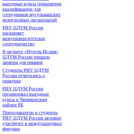
выездные курсы повышения
квалификации для
сотрудников мусульманских
религиозных организаций
РИУ ЦДУМ России
расширяет
межуниверситетское
сотрудничество
В медресе «Нуруль Ислам»
ЦДУМ России прошли
занятия для имамов
Студенты РИУ ЦДУМ
России отчитались о
практике
РИУ ЦДУМ России
организовал выездные
курсы в Чишминском
районе РБ
Преподаватели и студенты
РИУ ЦДУМ России активно
участвуют в международных
форумах