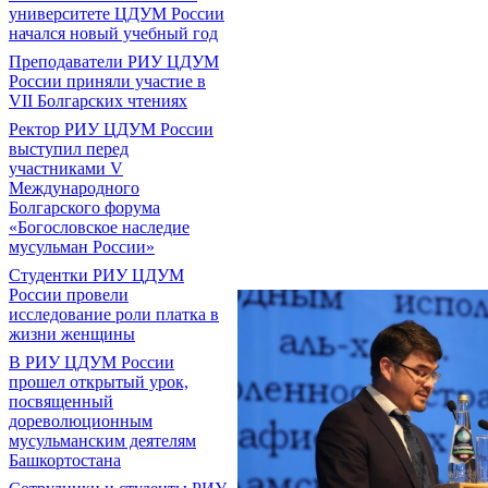
университете ЦДУМ России
начался новый учебный год
Преподаватели РИУ ЦДУМ
России приняли участие в
VII Болгарских чтениях
Ректор РИУ ЦДУМ России
выступил перед
участниками V
Международного
Болгарского форума
«Богословское наследие
мусульман России»
Студентки РИУ ЦДУМ
России провели
исследование роли платка в
жизни женщины
В РИУ ЦДУМ России
прошел открытый урок,
посвященный
дореволюционным
мусульманским деятелям
Башкортостана