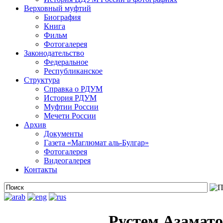
Верховный муфтий
Биография
Книга
Фильм
Фотогалерея
Законодательство
Федеральное
Республиканское
Структура
Справка о РДУМ
История РДУМ
Муфтии России
Мечети России
Архив
Документы
Газета «Маглюмат аль-Булгар»
Фотогалерея
Видеогалерея
Контакты
Рустем Азамато