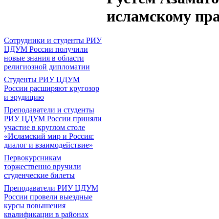
исламскому пр
Сотрудники и студенты РИУ
ЦДУМ России получили
новые знания в области
религиозной дипломатии
Студенты РИУ ЦДУМ
России расширяют кругозор
и эрудицию
Преподаватели и студенты
РИУ ЦДУМ России приняли
участие в круглом столе
«Исламский мир и Россия:
диалог и взаимодействие»
Первокурсникам
торжественно вручили
студенческие билеты
Преподаватели РИУ ЦДУМ
России провели выездные
курсы повышения
квалификации в районах