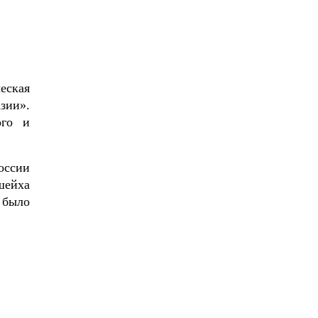
еская
зии».
ого и
оссии
шейха
 было