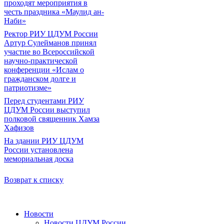
проходят мероприятия в
честь праздника «Маулид ан-
Наби»
Ректор РИУ ЦДУМ России
Артур Сулейманов принял
участие во Всероссийской
научно-практической
конференции «Ислам о
гражданском долге и
патриотизме»
Перед студентами РИУ
ЦДУМ России выступил
полковой священник Хамза
Хафизов
На здании РИУ ЦДУМ
России установлена
мемориальная доска
Возврат к списку
Новости
Новости ЦДУМ России