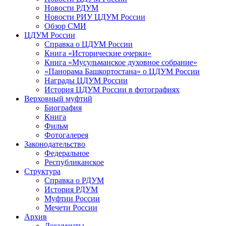
Новости РДУМ
Новости РИУ ЦДУМ России
Обзор СМИ
ЦДУМ России
Справка о ЦДУМ России
Книга «Исторические очерки»
Книга «Мусульманское духовное собрание»
«Панорама Башкортостана» о ЦДУМ России
Награды ЦДУМ России
История ЦДУМ России в фотографиях
Верховный муфтий
Биография
Книга
Фильм
Фотогалерея
Законодательство
Федеральное
Республиканское
Структура
Справка о РДУМ
История РДУМ
Муфтии России
Мечети России
Архив
Документы