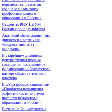
перспективы развития
среднего исламского
профессионального
образования в России»
Студенты РИУ ЦДУМ
России проводят ифтары
Анатолий Вылегжанин: мы
движемся к вертикали
«медресе-институт-
академия»
В старейшем духовном
центре страны прошло
совещание, посвященное
формированию Болгарского
научно-образовательного
кластера
В г.Уфа прошло совещание
«Проблемы повышения
эффективности системы
высшего исламского
образования в России»
В столице Башкортостана