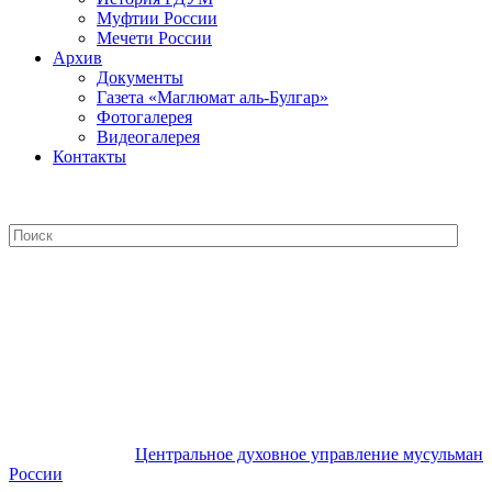
Муфтии России
Мечети России
Архив
Документы
Газета «Маглюмат аль-Булгар»
Фотогалерея
Видеогалерея
Контакты
Центральное духовное управление
мусульман России
Центральное духовное управление мусульман
России