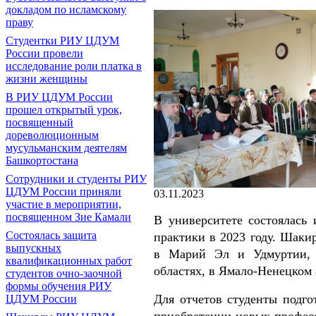
докладом по исламскому
праву
Студентки РИУ ЦДУМ
России провели
исследование роли платка в
жизни женщины
В РИУ ЦДУМ России
прошел открытый урок,
посвященный
дореволюционным
мусульманским деятелям
Башкортостана
Сотрудники и студенты РИУ
ЦДУМ России приняли
03.11.2023
участие в мероприятии,
посвященном Зие Камали
В университете состоялась
Состоялась защита
практики в 2023 году. Шаки
выпускных
в Марий Эл и Удмуртии, в
квалификационных работ
областях, в Ямало-Ненецком
студентов очно-заочной
формы обучения РИУ
Для отчетов студенты подго
ЦДУМ России