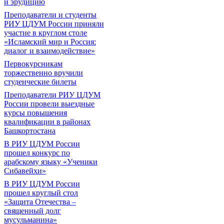
и эрудицию
Преподаватели и студенты
РИУ ЦДУМ России приняли
участие в круглом столе
«Исламский мир и Россия:
диалог и взаимодействие»
Первокурсникам
торжественно вручили
студенческие билеты
Преподаватели РИУ ЦДУМ
России провели выездные
курсы повышения
квалификации в районах
Башкортостана
В РИУ ЦДУМ России
прошел конкурс по
арабскому языку «Ученики
Сибавейхи»
В РИУ ЦДУМ России
прошел круглый стол
«Защита Отечества –
священный долг
мусульманина»