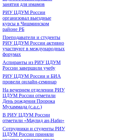
занятия для имамов
РИУ ЦДУМ России
организовал выездные
курсы в Чишминском
районе РБ
Преподаватели и студенты
РИУ ЦДУМ России активно
участвуют в международных
форумах
Аспиранты из РИУ ЦДУМ
России завершили учебу
РИУ ЦДУМ России и БИА
провели онлайн-семинар
На вечернем отделении РИУ
ЦДУМ России отметили
День рождения Пророка
Мухаммада (с.а.с.)
В РИУ ЦДУМ России
отметили «Маулид ан-Наби»
Сотрудники и студенты РИУ
ЦДУМ России приняли
участие в круглом столе