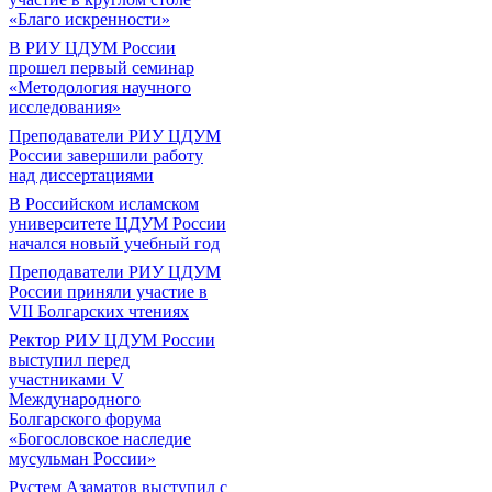
«Благо искренности»
В РИУ ЦДУМ России
прошел первый семинар
«Методология научного
исследования»
Преподаватели РИУ ЦДУМ
России завершили работу
над диссертациями
В Российском исламском
университете ЦДУМ России
начался новый учебный год
Преподаватели РИУ ЦДУМ
России приняли участие в
VII Болгарских чтениях
Ректор РИУ ЦДУМ России
выступил перед
участниками V
Международного
Болгарского форума
«Богословское наследие
мусульман России»
Рустем Азаматов выступил с