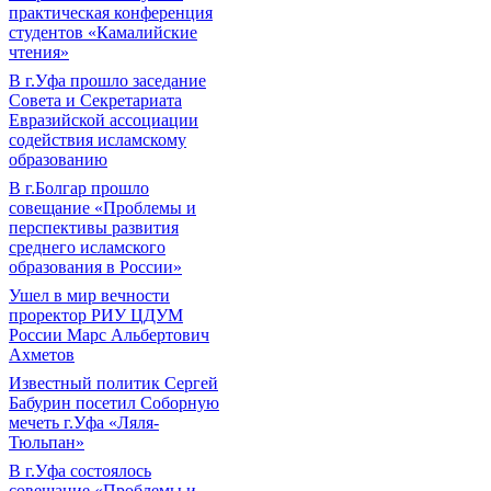
практическая конференция
студентов «Камалийские
чтения»
В г.Уфа прошло заседание
Совета и Секретариата
Евразийской ассоциации
содействия исламскому
образованию
В г.Болгар прошло
совещание «Проблемы и
перспективы развития
среднего исламского
образования в России»
Ушел в мир вечности
проректор РИУ ЦДУМ
России Марс Альбертович
Ахметов
Известный политик Сергей
Бабурин посетил Соборную
мечеть г.Уфа «Ляля-
Тюльпан»
В г.Уфа состоялось
совещание «Проблемы и