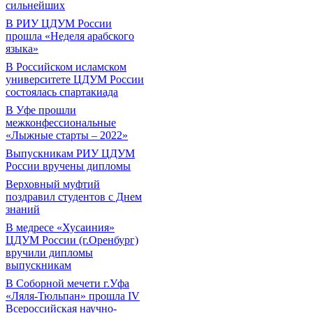
сильнейших
В РИУ ЦДУМ России
прошла «Неделя арабского
языка»
В Российском исламском
университете ЦДУМ России
состоялась спартакиада
В Уфе прошли
межконфессиональные
«Лыжные старты – 2022»
Выпускникам РИУ ЦДУМ
России вручены дипломы
Верховный муфтий
поздравил студентов с Днем
знаний
В медресе «Хусаиния»
ЦДУМ России (г.Оренбург)
вручили дипломы
выпускникам
В Соборной мечети г.Уфа
«Ляля-Тюльпан» прошла IV
Всероссийская научно-