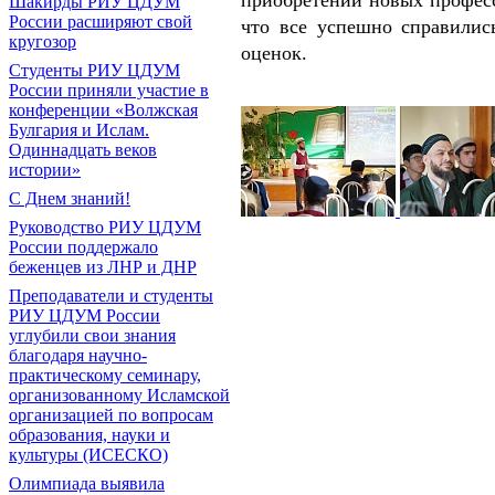
приобретении новых професс
Шакирды РИУ ЦДУМ
России расширяют свой
что все успешно справилис
кругозор
оценок.
Студенты РИУ ЦДУМ
России приняли участие в
конференции «Волжская
Булгария и Ислам.
Одиннадцать веков
истории»
С Днем знаний!
Руководство РИУ ЦДУМ
России поддержало
беженцев из ЛНР и ДНР
Преподаватели и студенты
РИУ ЦДУМ России
углубили свои знания
благодаря научно-
практическому семинару,
организованному Исламской
организацией по вопросам
образования, науки и
культуры (ИСЕСКО)
Олимпиада выявила