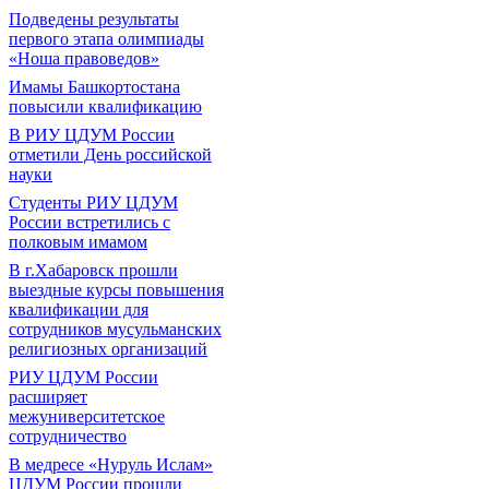
Подведены результаты
первого этапа олимпиады
«Ноша правоведов»
Имамы Башкортостана
повысили квалификацию
В РИУ ЦДУМ России
отметили День российской
науки
Студенты РИУ ЦДУМ
России встретились с
полковым имамом
В г.Хабаровск прошли
выездные курсы повышения
квалификации для
сотрудников мусульманских
религиозных организаций
РИУ ЦДУМ России
расширяет
межуниверситетское
сотрудничество
В медресе «Нуруль Ислам»
ЦДУМ России прошли