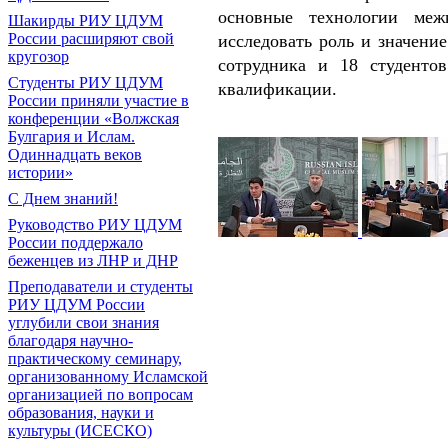
основные технологии меж
Шакирды РИУ ЦДУМ
России расширяют свой
исследовать роль и значени
кругозор
сотрудника и 18 студент
Студенты РИУ ЦДУМ
квалификации.
России приняли участие в
конференции «Волжская
Булгария и Ислам.
Одиннадцать веков
истории»
С Днем знаний!
Руководство РИУ ЦДУМ
России поддержало
беженцев из ЛНР и ДНР
Преподаватели и студенты
РИУ ЦДУМ России
углубили свои знания
благодаря научно-
практическому семинару,
организованному Исламской
организацией по вопросам
образования, науки и
культуры (ИСЕСКО)