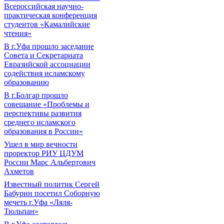
Всероссийская научно-
практическая конференция
студентов «Камалийские
чтения»
В г.Уфа прошло заседание
Совета и Секретариата
Евразийской ассоциации
содействия исламскому
образованию
В г.Болгар прошло
совещание «Проблемы и
перспективы развития
среднего исламского
образования в России»
Ушел в мир вечности
проректор РИУ ЦДУМ
России Марс Альбертович
Ахметов
Известный политик Сергей
Бабурин посетил Соборную
мечеть г.Уфа «Ляля-
Тюльпан»