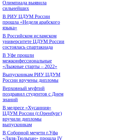
Олимпиада выявила
сильнейших
В РИУ ЦДУМ России
прошла «Неделя арабского
языка»
В Российском исламском
университете ЦДУМ России
состоялась спартакиада
В Уфе прошли
межконфессиональные
«Лыжные старты – 2022»
Выпускникам РИУ ЦДУМ
России вручены дипломы
Верховный муфтий
поздравил студентов с Днем
знаний
В медресе «Хусаиния»
ЦДУМ России (г.Оренбург)
вручили дипломы
выпускникам
В Соборной мечети г.Уфа
«Ляля-Тюльпан» прошла IV