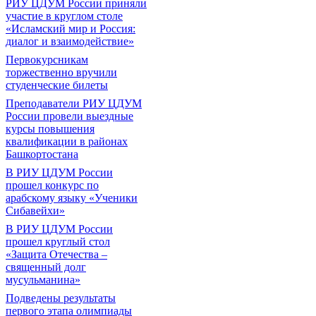
РИУ ЦДУМ России приняли
участие в круглом столе
«Исламский мир и Россия:
диалог и взаимодействие»
Первокурсникам
торжественно вручили
студенческие билеты
Преподаватели РИУ ЦДУМ
России провели выездные
курсы повышения
квалификации в районах
Башкортостана
В РИУ ЦДУМ России
прошел конкурс по
арабскому языку «Ученики
Сибавейхи»
В РИУ ЦДУМ России
прошел круглый стол
«Защита Отечества –
священный долг
мусульманина»
Подведены результаты
первого этапа олимпиады