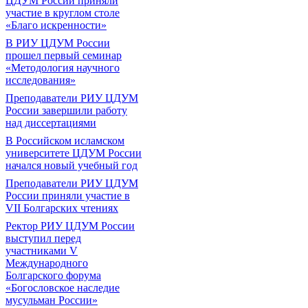
ЦДУМ России приняли
участие в круглом столе
«Благо искренности»
В РИУ ЦДУМ России
прошел первый семинар
«Методология научного
исследования»
Преподаватели РИУ ЦДУМ
России завершили работу
над диссертациями
В Российском исламском
университете ЦДУМ России
начался новый учебный год
Преподаватели РИУ ЦДУМ
России приняли участие в
VII Болгарских чтениях
Ректор РИУ ЦДУМ России
выступил перед
участниками V
Международного
Болгарского форума
«Богословское наследие
мусульман России»