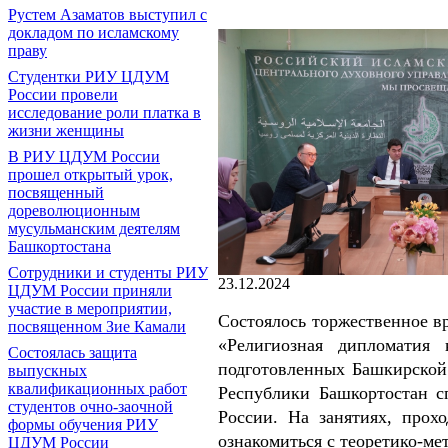
Рустем Азаматов выступил с
докладом по исламскому
праву
Студентки РИУ ЦДУМ
России провели
исследование роли платка в
жизни женщины
В РИУ ЦДУМ России
прошел открытый урок,
посвященный
дореволюционным
мусульманским деятелям
Башкортостана
Сотрудники и студенты РИУ
23.12.2024
ЦДУМ России приняли
участие в мероприятии,
Состоялось торжественное в
посвященном Зие Камали
«Религиозная дипломатия
Состоялась защита
подготовленных Башкирской
выпускных
квалификационных работ
Республики Башкортостан с
студентов очно-заочной
России. На занятиях, прох
формы обучения РИУ
ознакомиться с теоретико-м
ЦДУМ России