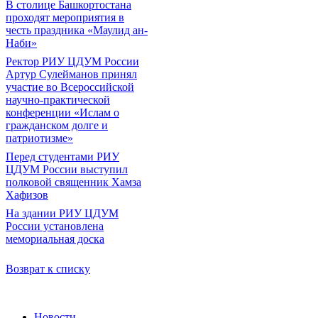
В столице Башкортостана
проходят мероприятия в
честь праздника «Маулид ан-
Наби»
Ректор РИУ ЦДУМ России
Артур Сулейманов принял
участие во Всероссийской
научно-практической
конференции «Ислам о
гражданском долге и
патриотизме»
Перед студентами РИУ
ЦДУМ России выступил
полковой священник Хамза
Хафизов
На здании РИУ ЦДУМ
России установлена
мемориальная доска
Возврат к списку
Новости