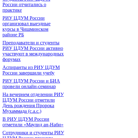
России отчитались о
практике
РИУ ЦДУМ России
организовал выездные
курсы в Чишминском
районе РБ
Преподаватели и студенты
РИУ ЦДУМ России активно
участвуют в международных
форумах
Аспиранты из РИУ ЦДУМ
России завершили учебу
РИУ ЦДУМ России и БИА
провели онлайн-семинар
На вечернем отделении РИУ
ЦДУМ России отметили
День рождения Пророка
Мухаммада (с.а.с.)
В РИУ ЦДУМ России
отметили «Маулид ан-Наби»
Сотрудники и студенты РИУ