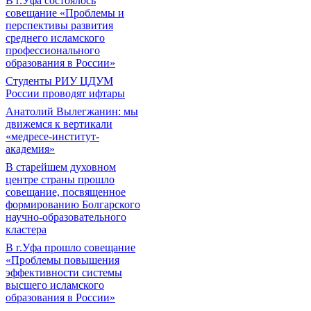
В г.Уфа состоялось
совещание «Проблемы и
перспективы развития
среднего исламского
профессионального
образования в России»
Студенты РИУ ЦДУМ
России проводят ифтары
Анатолий Вылегжанин: мы
движемся к вертикали
«медресе-институт-
академия»
В старейшем духовном
центре страны прошло
совещание, посвященное
формированию Болгарского
научно-образовательного
кластера
В г.Уфа прошло совещание
«Проблемы повышения
эффективности системы
высшего исламского
образования в России»