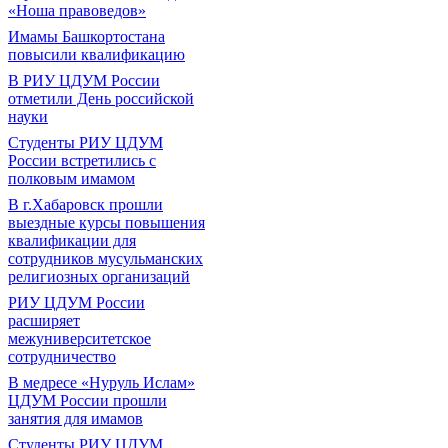
«Ноша правоведов»
Имамы Башкортостана
повысили квалификацию
В РИУ ЦДУМ России
отметили День российской
науки
Студенты РИУ ЦДУМ
России встретились с
полковым имамом
В г.Хабаровск прошли
выездные курсы повышения
квалификации для
сотрудников мусульманских
религиозных организаций
РИУ ЦДУМ России
расширяет
межуниверситетское
сотрудничество
В медресе «Нуруль Ислам»
ЦДУМ России прошли
занятия для имамов
Студенты РИУ ЦДУМ