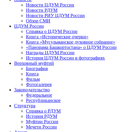
Новости ЦДУМ России
Новости РДУМ
Новости РИУ ЦДУМ России
Обзор СМИ
ЦДУМ России
Справка о ЦДУМ России
Книга «Исторические очерки»
Книга «Мусульманское духовное собрание»
«Панорама Башкортостана» о ЦДУМ России
Награды ЦДУМ России
История ЦДУМ России в фотографиях
Верховный муфтий
Биография
Книга
Фильм
Фотогалерея
Законодательство
Федеральное
Республиканское
Структура
Справка о РДУМ
История РДУМ
Муфтии России
Мечети России