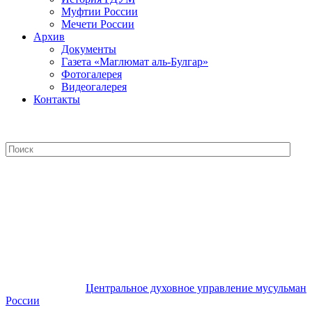
Муфтии России
Мечети России
Архив
Документы
Газета «Маглюмат аль-Булгар»
Фотогалерея
Видеогалерея
Контакты
Центральное духовное управление
мусульман России
Центральное духовное управление мусульман
России