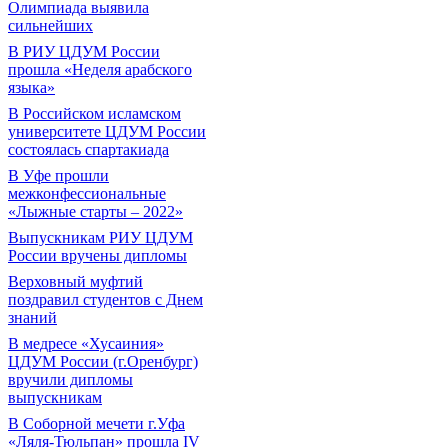
Олимпиада выявила
сильнейших
В РИУ ЦДУМ России
прошла «Неделя арабского
языка»
В Российском исламском
университете ЦДУМ России
состоялась спартакиада
В Уфе прошли
межконфессиональные
«Лыжные старты – 2022»
Выпускникам РИУ ЦДУМ
России вручены дипломы
Верховный муфтий
поздравил студентов с Днем
знаний
В медресе «Хусаиния»
ЦДУМ России (г.Оренбург)
вручили дипломы
выпускникам
В Соборной мечети г.Уфа
«Ляля-Тюльпан» прошла IV