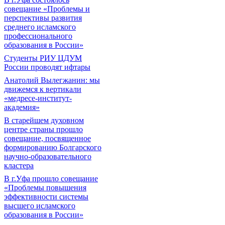
совещание «Проблемы и
перспективы развития
среднего исламского
профессионального
образования в России»
Студенты РИУ ЦДУМ
России проводят ифтары
Анатолий Вылегжанин: мы
движемся к вертикали
«медресе-институт-
академия»
В старейшем духовном
центре страны прошло
совещание, посвященное
формированию Болгарского
научно-образовательного
кластера
В г.Уфа прошло совещание
«Проблемы повышения
эффективности системы
высшего исламского
образования в России»