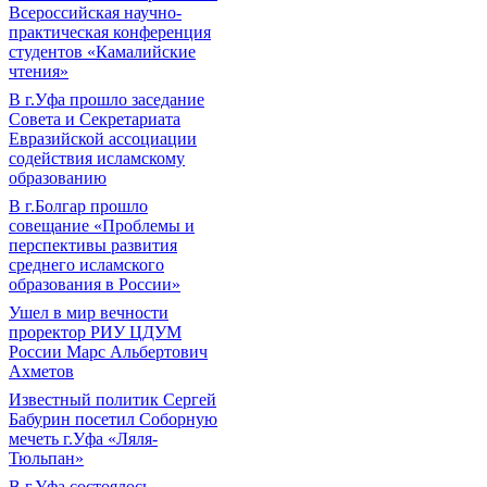
Всероссийская научно-
практическая конференция
студентов «Камалийские
чтения»
В г.Уфа прошло заседание
Совета и Секретариата
Евразийской ассоциации
содействия исламскому
образованию
В г.Болгар прошло
совещание «Проблемы и
перспективы развития
среднего исламского
образования в России»
Ушел в мир вечности
проректор РИУ ЦДУМ
России Марс Альбертович
Ахметов
Известный политик Сергей
Бабурин посетил Соборную
мечеть г.Уфа «Ляля-
Тюльпан»
В г.Уфа состоялось