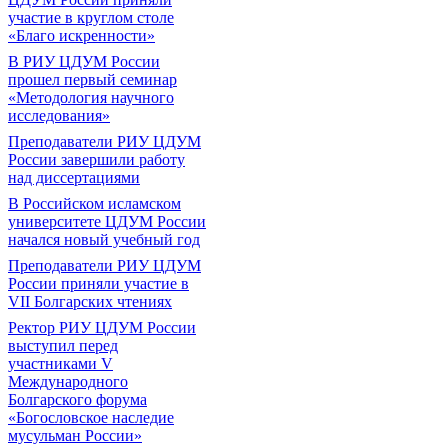
участие в круглом столе
«Благо искренности»
В РИУ ЦДУМ России
прошел первый семинар
«Методология научного
исследования»
Преподаватели РИУ ЦДУМ
России завершили работу
над диссертациями
В Российском исламском
университете ЦДУМ России
начался новый учебный год
Преподаватели РИУ ЦДУМ
России приняли участие в
VII Болгарских чтениях
Ректор РИУ ЦДУМ России
выступил перед
участниками V
Международного
Болгарского форума
«Богословское наследие
мусульман России»