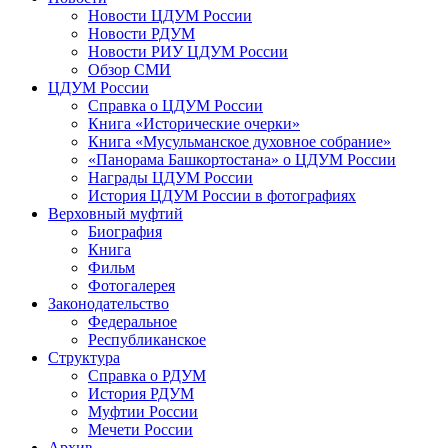
Новости ЦДУМ России
Новости РДУМ
Новости РИУ ЦДУМ России
Обзор СМИ
ЦДУМ России
Справка о ЦДУМ России
Книга «Исторические очерки»
Книга «Мусульманское духовное собрание»
«Панорама Башкортостана» о ЦДУМ России
Награды ЦДУМ России
История ЦДУМ России в фотографиях
Верховный муфтий
Биография
Книга
Фильм
Фотогалерея
Законодательство
Федеральное
Республиканское
Структура
Справка о РДУМ
История РДУМ
Муфтии России
Мечети России
Архив