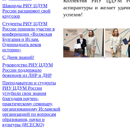
Коллектив РИУ ЦДУМ Росс
Шакирды РИУ ЦДУМ
аспирантуры и желает удач
России расширяют свой
успехов!
кругозор
Студенты РИУ ЦДУМ
России приняли участие в
конференции «Волжская
Булгария и Ислам.
Одиннадцать веков
истории»
С Днем знаний!
Руководство РИУ ЦДУМ
России поддержало
беженцев из ЛНР и ДНР
Преподаватели и студенты
РИУ ЦДУМ России
углубили свои знания
благодаря научно-
практическому семинару,
организованному Исламской
организацией по вопросам
образования, науки и
культуры (ИСЕСКО)