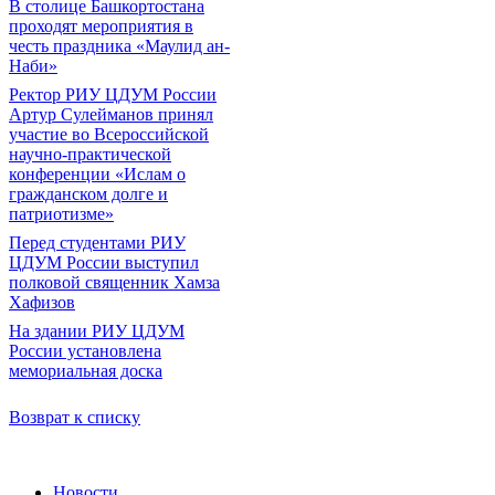
В столице Башкортостана
проходят мероприятия в
честь праздника «Маулид ан-
Наби»
Ректор РИУ ЦДУМ России
Артур Сулейманов принял
участие во Всероссийской
научно-практической
конференции «Ислам о
гражданском долге и
патриотизме»
Перед студентами РИУ
ЦДУМ России выступил
полковой священник Хамза
Хафизов
На здании РИУ ЦДУМ
России установлена
мемориальная доска
Возврат к списку
Новости