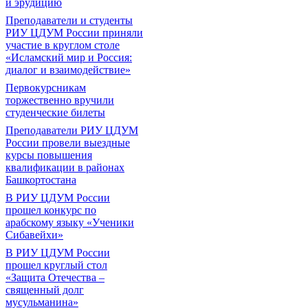
и эрудицию
Преподаватели и студенты
РИУ ЦДУМ России приняли
участие в круглом столе
«Исламский мир и Россия:
диалог и взаимодействие»
Первокурсникам
торжественно вручили
студенческие билеты
Преподаватели РИУ ЦДУМ
России провели выездные
курсы повышения
квалификации в районах
Башкортостана
В РИУ ЦДУМ России
прошел конкурс по
арабскому языку «Ученики
Сибавейхи»
В РИУ ЦДУМ России
прошел круглый стол
«Защита Отечества –
священный долг
мусульманина»