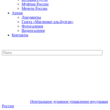
Муфтии России
Мечети России
Архив
Документы
Газета «Маглюмат аль-Булгар»
Фотогалерея
Видеогалерея
Контакты
Центральное духовное управление
мусульман России
Центральное духовное управление мусульман
России