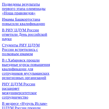
Подведены результаты
первого этапа олимпиады
«Ноша правоведов»
Имамы Башкортостана
повысили квалификацию
В РИУ ЦДУМ России
отметили День российской
науки
Студенты РИУ ЦДУМ
России встретились с
полковым имамом
В г.Хабаровск прошли
выездные курсы повышения
квалификации для
сотрудников мусульманских
религиозных организаций
РИУ ЦДУМ России
расширяет
межуниверситетское
сотрудничество
В медресе «Нуруль Ислам»
ЦДУМ России прошли