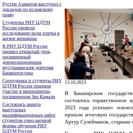
Рустем Азаматов выступил с
докладом по исламскому
праву
Студентки РИУ ЦДУМ
России провели
исследование роли платка в
жизни женщины
В РИУ ЦДУМ России
прошел открытый урок,
посвященный
дореволюционным
мусульманским деятелям
Башкортостана
Сотрудники и студенты РИУ
13.10.2023
ЦДУМ России приняли
участие в мероприятии,
В Башкирском государств
посвященном Зие Камали
состоялось торжественное 
Состоялась защита
2023 года успешно освоил
выпускных
прошли итоговую государс
квалификационных работ
студентов очно-заочной
Артур Сулейманов, старшие 
формы обучения РИУ
ЦДУМ России