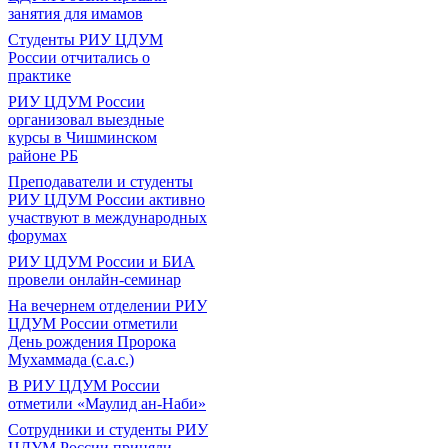
занятия для имамов
Студенты РИУ ЦДУМ
России отчитались о
практике
РИУ ЦДУМ России
организовал выездные
курсы в Чишминском
районе РБ
Преподаватели и студенты
РИУ ЦДУМ России активно
участвуют в международных
форумах
РИУ ЦДУМ России и БИА
провели онлайн-семинар
На вечернем отделении РИУ
ЦДУМ России отметили
День рождения Пророка
Мухаммада (с.а.с.)
В РИУ ЦДУМ России
отметили «Маулид ан-Наби»
Сотрудники и студенты РИУ
ЦДУМ России приняли