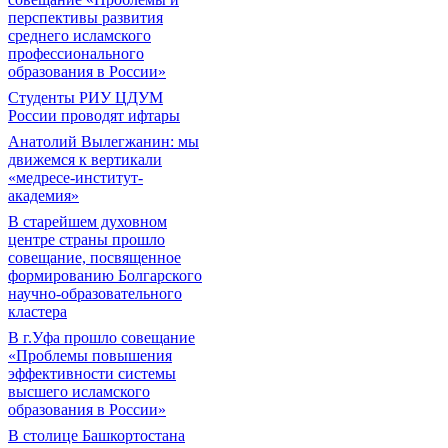
перспективы развития
среднего исламского
профессионального
образования в России»
Студенты РИУ ЦДУМ
России проводят ифтары
Анатолий Вылегжанин: мы
движемся к вертикали
«медресе-институт-
академия»
В старейшем духовном
центре страны прошло
совещание, посвященное
формированию Болгарского
научно-образовательного
кластера
В г.Уфа прошло совещание
«Проблемы повышения
эффективности системы
высшего исламского
образования в России»
В столице Башкортостана