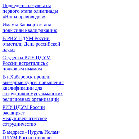
Подведены результаты
первого этапа олимпиады
«Ноша правоведов»
Имамы Башкортостана
повысили квалификацию
В РИУ ЦДУМ России
отметили День российской
науки
Студенты РИУ ЦДУМ
России встретились с
полковым имамом
В г.Хабаровск прошли
выездные курсы повышения
квалификации для
сотрудников мусульманских
религиозных организаций
РИУ ЦДУМ России
расширяет
межуниверситетское
сотрудничество
В медресе «Нуруль Ислам»
ЦДУМ России прошли