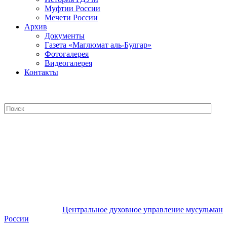
Муфтии России
Мечети России
Архив
Документы
Газета «Маглюмат аль-Булгар»
Фотогалерея
Видеогалерея
Контакты
Центральное духовное управление
мусульман России
Центральное духовное управление мусульман
России