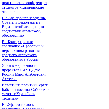
практическая конференция
студентов «Камалийские
чтения»
В г.Уфа прошло заседание
Совета и Секретариата
Евразийской ассоциации
содействия исламскому
образованию
В г.Болгар прошло
совещание «Проблемы и
перспективы развития
среднего исламского
образования в России»
Ушел в мир вечности
проректор РИУ ЦДУМ
России Марс Альбертович
Ахметов
Известный политик Сергей
Бабурин посетил Соборную
мечеть г.Уфа «Ляля-
Тюльпан»
В г.Уфа состоялось
совещание «Проблемы и