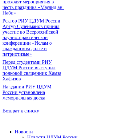
проходят мероприятия в
честь праздника «Маулид ан-
Наби»
Ректор РИУ ЦДУМ России
Артур Сулейманов принял
участие во Всероссийской
научно-практической
конференции «Ислам о
гражданском долге и
патриотизме»
Перед студентами РИУ
ЦДУМ России выступил
полковой священник Хамза
Хафизов
На здании РИУ ЦДУМ
России установлена
мемориальная доска
Возврат к списку
Новости
Новости ЦДУМ России