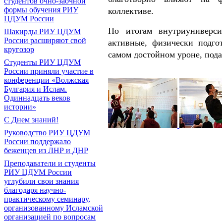
студентов очно-заочной
формы обучения РИУ
коллективе.
ЦДУМ России
По итогам внутриуниверс
Шакирды РИУ ЦДУМ
России расширяют свой
активные, физически подго
кругозор
самом достойном уроне, под
Студенты РИУ ЦДУМ
России приняли участие в
конференции «Волжская
Булгария и Ислам.
Одиннадцать веков
истории»
С Днем знаний!
Руководство РИУ ЦДУМ
России поддержало
беженцев из ЛНР и ДНР
Преподаватели и студенты
РИУ ЦДУМ России
углубили свои знания
благодаря научно-
практическому семинару,
организованному Исламской
организацией по вопросам