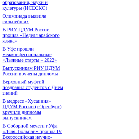
образования, науки и
культуры (ИСЕСКО)
Олимпиада выявила
сильнейших
В РИУ ЦДУМ России
прошла «Неделя арабского
языка»
В Уфе прошли
межконфессиональные
«Лыжные старты – 2022»
Выпускникам РИУ ЦДУМ
России вручены дипломы
Верховный муфтий
поздравил студентов с Днем
знаний
В медресе «Хусаиния»
ЦДУМ России (г.Оренбург)
вручили дипломы
выпускникам
В Соборной мечети г.Уфа
«Ляля-Тюльпан» прошла IV
Всероссийская научно-