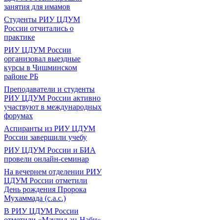
занятия для имамов
Студенты РИУ ЦДУМ
России отчитались о
практике
РИУ ЦДУМ России
организовал выездные
курсы в Чишминском
районе РБ
Преподаватели и студенты
РИУ ЦДУМ России активно
участвуют в международных
форумах
Аспиранты из РИУ ЦДУМ
России завершили учебу
РИУ ЦДУМ России и БИА
провели онлайн-семинар
На вечернем отделении РИУ
ЦДУМ России отметили
День рождения Пророка
Мухаммада (с.а.с.)
В РИУ ЦДУМ России
отметили «Маулид ан-Наби»