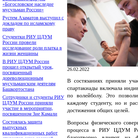
«Богословское наследие
мусульман России»
Рустем Азаматов выступил с
докладом по исламскому
праву
Студентки РИУ ЦДУМ
России провели
исследование роли платка в
жизни женщины
В РИУ ЦДУМ России
прошел открытый урок,
26.02.2022
посвященный
дореволюционным
В состязаниях приняли уча
мусульманским деятелям
спартакиады включала инди
Башкортостана
по волейболу. Это позвол
Сотрудники и студенты РИУ
каждому студенту, но и ра
ЦДУМ России приняли
участие в мероприятии,
достижения общих целей.
посвященном Зие Камали
Состоялась защита
Вопросы физического совер
выпускных
процесса в РИУ ЦДУМ Рос
квалификационных работ
благотворно влияют на ф