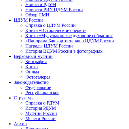
Новости РДУМ
Новости РИУ ЦДУМ России
Обзор СМИ
ЦДУМ России
Справка о ЦДУМ России
Книга «Исторические очерки»
Книга «Мусульманское духовное собрание»
«Панорама Башкортостана» о ЦДУМ России
Награды ЦДУМ России
История ЦДУМ России в фотографиях
Верховный муфтий
Биография
Книга
Фильм
Фотогалерея
Законодательство
Федеральное
Республиканское
Структура
Справка о РДУМ
История РДУМ
Муфтии России
Мечети России
Архив
Документы