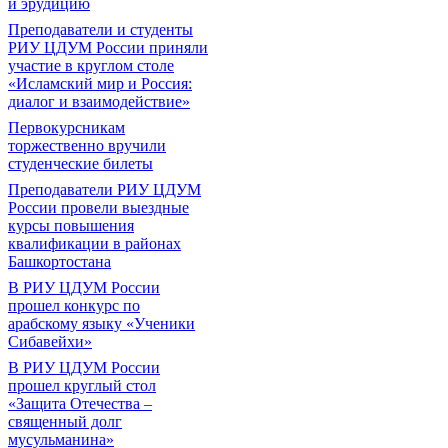
и эрудицию
Преподаватели и студенты
РИУ ЦДУМ России приняли
участие в круглом столе
«Исламский мир и Россия:
диалог и взаимодействие»
Первокурсникам
торжественно вручили
студенческие билеты
Преподаватели РИУ ЦДУМ
России провели выездные
курсы повышения
квалификации в районах
Башкортостана
В РИУ ЦДУМ России
прошел конкурс по
арабскому языку «Ученики
Сибавейхи»
В РИУ ЦДУМ России
прошел круглый стол
«Защита Отечества –
священный долг
мусульманина»