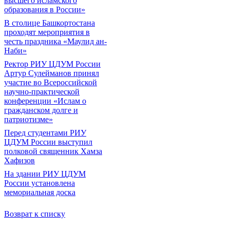
высшего исламского
образования в России»
В столице Башкортостана
проходят мероприятия в
честь праздника «Маулид ан-
Наби»
Ректор РИУ ЦДУМ России
Артур Сулейманов принял
участие во Всероссийской
научно-практической
конференции «Ислам о
гражданском долге и
патриотизме»
Перед студентами РИУ
ЦДУМ России выступил
полковой священник Хамза
Хафизов
На здании РИУ ЦДУМ
России установлена
мемориальная доска
Возврат к списку