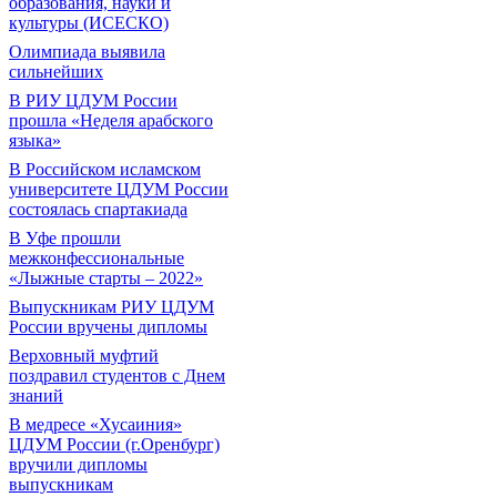
образования, науки и
культуры (ИСЕСКО)
Олимпиада выявила
сильнейших
В РИУ ЦДУМ России
прошла «Неделя арабского
языка»
В Российском исламском
университете ЦДУМ России
состоялась спартакиада
В Уфе прошли
межконфессиональные
«Лыжные старты – 2022»
Выпускникам РИУ ЦДУМ
России вручены дипломы
Верховный муфтий
поздравил студентов с Днем
знаний
В медресе «Хусаиния»
ЦДУМ России (г.Оренбург)
вручили дипломы
выпускникам