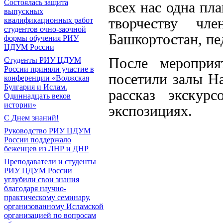
Состоялась защита
всех нас одна пл
выпускных
творчеству чл
квалификационных работ
студентов очно-заочной
Башкортостан, пе
формы обучения РИУ
ЦДУМ России
После меропри
Студенты РИУ ЦДУМ
России приняли участие в
посетили залы Н
конференции «Волжская
Булгария и Ислам.
рассказ экскур
Одиннадцать веков
истории»
экспозициях.
С Днем знаний!
Руководство РИУ ЦДУМ
России поддержало
беженцев из ЛНР и ДНР
Преподаватели и студенты
РИУ ЦДУМ России
углубили свои знания
благодаря научно-
практическому семинару,
организованному Исламской
организацией по вопросам