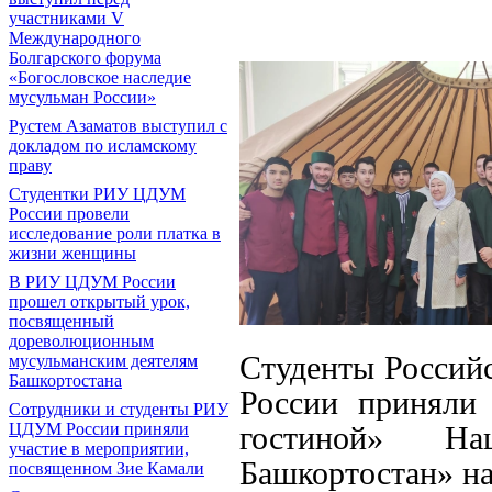
участниками V
Международного
Болгарского форума
«Богословское наследие
мусульман России»
Рустем Азаматов выступил с
докладом по исламскому
праву
Студентки РИУ ЦДУМ
России провели
исследование роли платка в
жизни женщины
В РИУ ЦДУМ России
прошел открытый урок,
посвященный
дореволюционным
Студенты Россий
мусульманским деятелям
Башкортостана
России приняли 
Сотрудники и студенты РИУ
ЦДУМ России приняли
гостиной» На
участие в мероприятии,
Башкортостан» на
посвященном Зие Камали