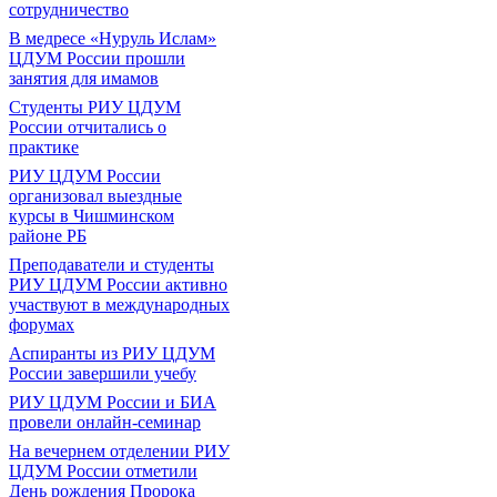
сотрудничество
В медресе «Нуруль Ислам»
ЦДУМ России прошли
занятия для имамов
Студенты РИУ ЦДУМ
России отчитались о
практике
РИУ ЦДУМ России
организовал выездные
курсы в Чишминском
районе РБ
Преподаватели и студенты
РИУ ЦДУМ России активно
участвуют в международных
форумах
Аспиранты из РИУ ЦДУМ
России завершили учебу
РИУ ЦДУМ России и БИА
провели онлайн-семинар
На вечернем отделении РИУ
ЦДУМ России отметили
День рождения Пророка