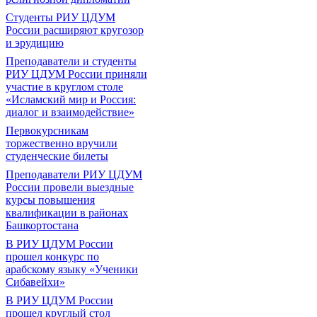
Студенты РИУ ЦДУМ
России расширяют кругозор
и эрудицию
Преподаватели и студенты
РИУ ЦДУМ России приняли
участие в круглом столе
«Исламский мир и Россия:
диалог и взаимодействие»
Первокурсникам
торжественно вручили
студенческие билеты
Преподаватели РИУ ЦДУМ
России провели выездные
курсы повышения
квалификации в районах
Башкортостана
В РИУ ЦДУМ России
прошел конкурс по
арабскому языку «Ученики
Сибавейхи»
В РИУ ЦДУМ России
прошел круглый стол