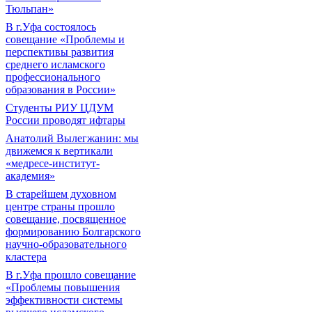
Тюльпан»
В г.Уфа состоялось
совещание «Проблемы и
перспективы развития
среднего исламского
профессионального
образования в России»
Студенты РИУ ЦДУМ
России проводят ифтары
Анатолий Вылегжанин: мы
движемся к вертикали
«медресе-институт-
академия»
В старейшем духовном
центре страны прошло
совещание, посвященное
формированию Болгарского
научно-образовательного
кластера
В г.Уфа прошло совещание
«Проблемы повышения
эффективности системы