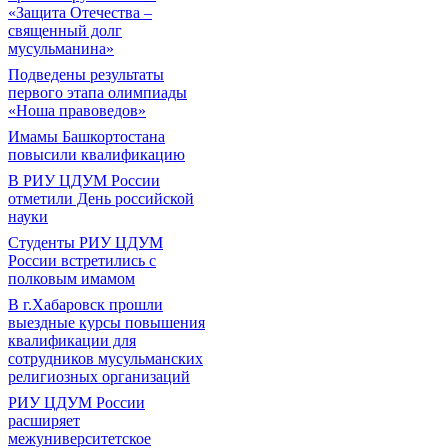
«Защита Отечества –
священный долг
мусульманина»
Подведены результаты
первого этапа олимпиады
«Ноша правоведов»
Имамы Башкортостана
повысили квалификацию
В РИУ ЦДУМ России
отметили День российской
науки
Студенты РИУ ЦДУМ
России встретились с
полковым имамом
В г.Хабаровск прошли
выездные курсы повышения
квалификации для
сотрудников мусульманских
религиозных организаций
РИУ ЦДУМ России
расширяет
межуниверситетское