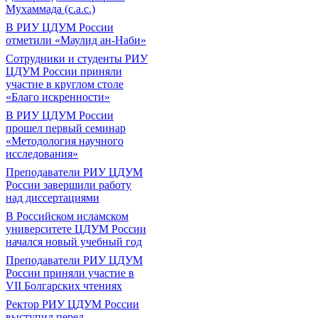
Мухаммада (с.а.с.)
В РИУ ЦДУМ России
отметили «Маулид ан-Наби»
Сотрудники и студенты РИУ
ЦДУМ России приняли
участие в круглом столе
«Благо искренности»
В РИУ ЦДУМ России
прошел первый семинар
«Методология научного
исследования»
Преподаватели РИУ ЦДУМ
России завершили работу
над диссертациями
В Российском исламском
университете ЦДУМ России
начался новый учебный год
Преподаватели РИУ ЦДУМ
России приняли участие в
VII Болгарских чтениях
Ректор РИУ ЦДУМ России
выступил перед