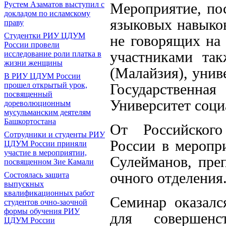
Рустем Азаматов выступил с
Мероприятие, по
докладом по исламскому
языковых навыков
праву
Студентки РИУ ЦДУМ
не говорящих на
России провели
участниками та
исследование роли платка в
жизни женщины
(Малайзия), унив
В РИУ ЦДУМ России
прошел открытый урок,
Государственная
посвященный
Университет соци
дореволюционным
мусульманским деятелям
Башкортостана
От Российског
Сотрудники и студенты РИУ
России в меропр
ЦДУМ России приняли
участие в мероприятии,
Сулейманов, преп
посвященном Зие Камали
очного отделения
Состоялась защита
выпускных
квалификационных работ
Семинар оказалс
студентов очно-заочной
формы обучения РИУ
для совершенс
ЦДУМ России