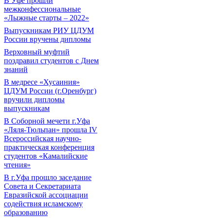
В Уфе прошли
межконфессиональные
«Лыжные старты – 2022»
Выпускникам РИУ ЦДУМ
России вручены дипломы
Верховный муфтий
поздравил студентов с Днем
знаний
В медресе «Хусаиния»
ЦДУМ России (г.Оренбург)
вручили дипломы
выпускникам
В Соборной мечети г.Уфа
«Ляля-Тюльпан» прошла IV
Всероссийская научно-
практическая конференция
студентов «Камалийские
чтения»
В г.Уфа прошло заседание
Совета и Секретариата
Евразийской ассоциации
содействия исламскому
образованию