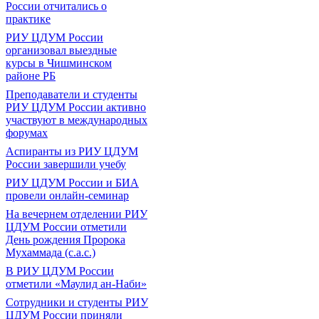
России отчитались о
практике
РИУ ЦДУМ России
организовал выездные
курсы в Чишминском
районе РБ
Преподаватели и студенты
РИУ ЦДУМ России активно
участвуют в международных
форумах
Аспиранты из РИУ ЦДУМ
России завершили учебу
РИУ ЦДУМ России и БИА
провели онлайн-семинар
На вечернем отделении РИУ
ЦДУМ России отметили
День рождения Пророка
Мухаммада (с.а.с.)
В РИУ ЦДУМ России
отметили «Маулид ан-Наби»
Сотрудники и студенты РИУ
ЦДУМ России приняли