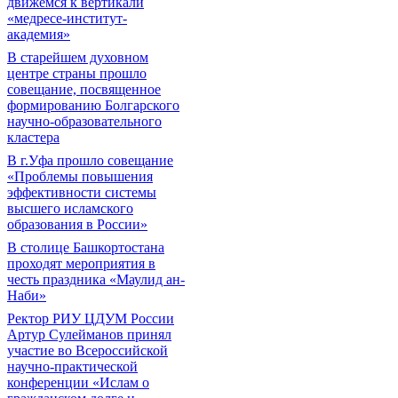
движемся к вертикали
«медресе-институт-
академия»
В старейшем духовном
центре страны прошло
совещание, посвященное
формированию Болгарского
научно-образовательного
кластера
В г.Уфа прошло совещание
«Проблемы повышения
эффективности системы
высшего исламского
образования в России»
В столице Башкортостана
проходят мероприятия в
честь праздника «Маулид ан-
Наби»
Ректор РИУ ЦДУМ России
Артур Сулейманов принял
участие во Всероссийской
научно-практической
конференции «Ислам о