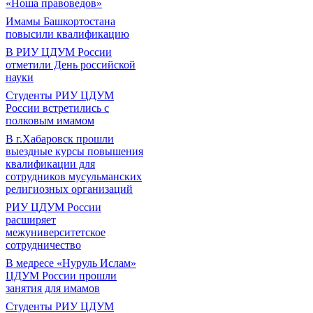
«Ноша правоведов»
Имамы Башкортостана
повысили квалификацию
В РИУ ЦДУМ России
отметили День российской
науки
Студенты РИУ ЦДУМ
России встретились с
полковым имамом
В г.Хабаровск прошли
выездные курсы повышения
квалификации для
сотрудников мусульманских
религиозных организаций
РИУ ЦДУМ России
расширяет
межуниверситетское
сотрудничество
В медресе «Нуруль Ислам»
ЦДУМ России прошли
занятия для имамов
Студенты РИУ ЦДУМ