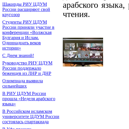
арабского языка,
Шакирды РИУ ЦДУМ
России расширяют свой
чтения.
кругозор
Студенты РИУ ЦДУМ
России приняли участие в
конференции «Волжская
Булгария и Ислам.
Одиннадцать веков
истории»
С Днем знаний!
Руководство РИУ ЦДУМ
России поддержало
беженцев из ЛНР и ДНР
Олимпиада выявила
сильнейших
В РИУ ЦДУМ России
прошла «Неделя арабского
языка»
В Российском исламском
университете ЦДУМ России
состоялась спартакиада