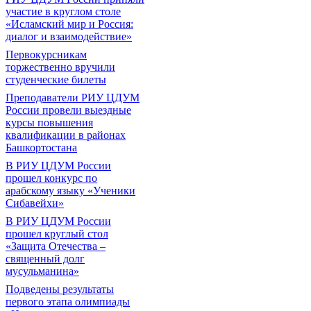
участие в круглом столе
«Исламский мир и Россия:
диалог и взаимодействие»
Первокурсникам
торжественно вручили
студенческие билеты
Преподаватели РИУ ЦДУМ
России провели выездные
курсы повышения
квалификации в районах
Башкортостана
В РИУ ЦДУМ России
прошел конкурс по
арабскому языку «Ученики
Сибавейхи»
В РИУ ЦДУМ России
прошел круглый стол
«Защита Отечества –
священный долг
мусульманина»
Подведены результаты
первого этапа олимпиады