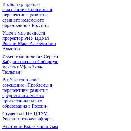
В г.Болгар прошло
совещание «Проблемы и
перспективы развития
среднего исламского
образования в России»
Ушел в мир вечности
проректор РИУ ЦДУМ
России Марс Альбертович
Ахметов
Известный политик Сергей
Бабурин посетил Соборную
мечеть г.Уфа «Ляля-
Тюльпан»
В г.Уфа состоялось
совещание «Проблемы и
перспективы развития
среднего исламского
профессионального
образования в России»
Студенты РИУ ЦДУМ
России проводят ифтары
Анатолий Вылегжанин: мы