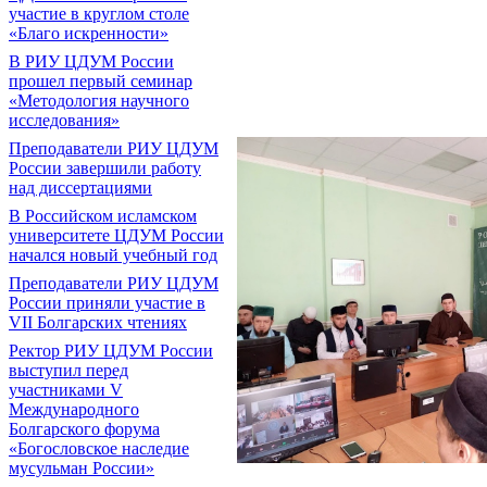
участие в круглом столе
«Благо искренности»
В РИУ ЦДУМ России
прошел первый семинар
«Методология научного
исследования»
Преподаватели РИУ ЦДУМ
России завершили работу
над диссертациями
В Российском исламском
университете ЦДУМ России
начался новый учебный год
Преподаватели РИУ ЦДУМ
России приняли участие в
VII Болгарских чтениях
Ректор РИУ ЦДУМ России
выступил перед
участниками V
Международного
Болгарского форума
«Богословское наследие
мусульман России»