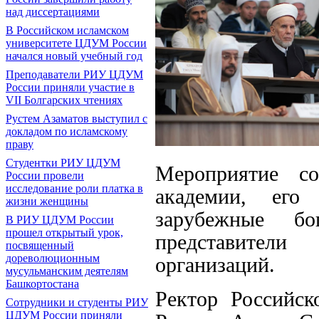
над диссертациями
В Российском исламском
университете ЦДУМ России
начался новый учебный год
Преподаватели РИУ ЦДУМ
России приняли участие в
VII Болгарских чтениях
Рустем Азаматов выступил с
докладом по исламскому
праву
Студентки РИУ ЦДУМ
Мероприятие со
России провели
исследование роли платка в
академии, его
жизни женщины
зарубежные бог
В РИУ ЦДУМ России
прошел открытый урок,
представител
посвященный
дореволюционным
организаций.
мусульманским деятелям
Башкортостана
Ректор Российск
Сотрудники и студенты РИУ
ЦДУМ России приняли