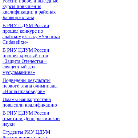
России провели выездные
курсы повышения
квалификации в районах
Башкортостана
В РИУ ЦДУМ России
прошел конкурс по
арабскому языку «Ученики
Сибавейхи»
В РИУ ЦДУМ России
прошел круглый стол
«Защита Отечества –
священный долг
мусульманина»
Подведены результаты
первого этапа олимпиады
«Ноша правоведов»
Имамы Башкортостана
повысили квалификацию
В РИУ ЦДУМ России
отметили День российской
науки
Студенты РИУ ЦДУМ
России встретились с