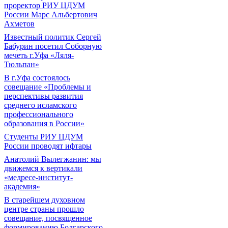
проректор РИУ ЦДУМ
России Марс Альбертович
Ахметов
Известный политик Сергей
Бабурин посетил Соборную
мечеть г.Уфа «Ляля-
Тюльпан»
В г.Уфа состоялось
совещание «Проблемы и
перспективы развития
среднего исламского
профессионального
образования в России»
Студенты РИУ ЦДУМ
России проводят ифтары
Анатолий Вылегжанин: мы
движемся к вертикали
«медресе-институт-
академия»
В старейшем духовном
центре страны прошло
совещание, посвященное
формированию Болгарского