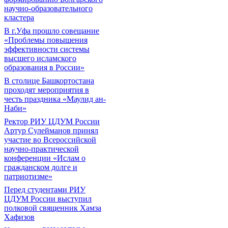
научно-образовательного
кластера
В г.Уфа прошло совещание
«Проблемы повышения
эффективности системы
высшего исламского
образования в России»
В столице Башкортостана
проходят мероприятия в
честь праздника «Маулид ан-
Наби»
Ректор РИУ ЦДУМ России
Артур Сулейманов принял
участие во Всероссийской
научно-практической
конференции «Ислам о
гражданском долге и
патриотизме»
Перед студентами РИУ
ЦДУМ России выступил
полковой священник Хамза
Хафизов