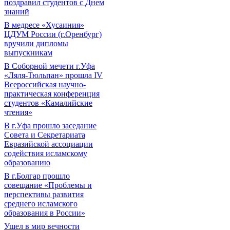
поздравил студентов с Днем
знаний
В медресе «Хусаиния»
ЦДУМ России (г.Оренбург)
вручили дипломы
выпускникам
В Соборной мечети г.Уфа
«Ляля-Тюльпан» прошла IV
Всероссийская научно-
практическая конференция
студентов «Камалийские
чтения»
В г.Уфа прошло заседание
Совета и Секретариата
Евразийской ассоциации
содействия исламскому
образованию
В г.Болгар прошло
совещание «Проблемы и
перспективы развития
среднего исламского
образования в России»
Ушел в мир вечности