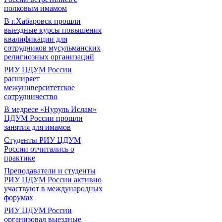
полковым имамом
В г.Хабаровск прошли
выездные курсы повышения
квалификации для
сотрудников мусульманских
религиозных организаций
РИУ ЦДУМ России
расширяет
межуниверситетское
сотрудничество
В медресе «Нуруль Ислам»
ЦДУМ России прошли
занятия для имамов
Студенты РИУ ЦДУМ
России отчитались о
практике
Преподаватели и студенты
РИУ ЦДУМ России активно
участвуют в международных
форумах
РИУ ЦДУМ России
организовал выездные