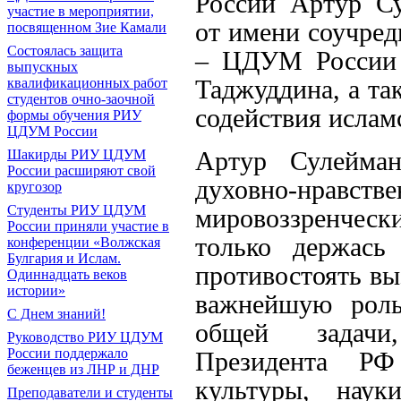
России Артур Су
участие в мероприятии,
от имени соучред
посвященном Зие Камали
Состоялась защита
– ЦДУМ России 
выпускных
Таджуддина, а та
квалификационных работ
студентов очно-заочной
содействия ислам
формы обучения РИУ
ЦДУМ России
Артур Сулейман
Шакирды РИУ ЦДУМ
России расширяют свой
духовно-нрав
кругозор
Студенты РИУ ЦДУМ
мировоззренческ
России приняли участие в
только держась
конференции «Волжская
Булгария и Ислам.
противостоять вы
Одиннадцать веков
истории»
важнейшую роль
С Днем знаний!
общей задачи
Руководство РИУ ЦДУМ
России поддержало
Президента Р
беженцев из ЛНР и ДНР
культуры, нау
Преподаватели и студенты