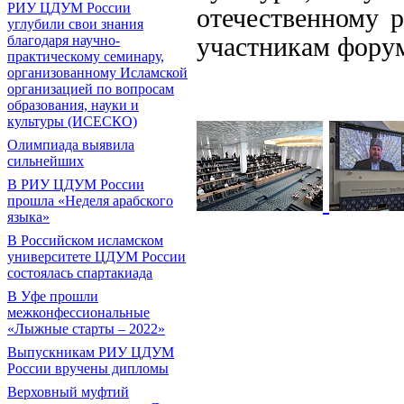
РИУ ЦДУМ России
отечественному 
углубили свои знания
участникам форум
благодаря научно-
практическому семинару,
организованному Исламской
организацией по вопросам
образования, науки и
культуры (ИСЕСКО)
Олимпиада выявила
сильнейших
В РИУ ЦДУМ России
прошла «Неделя арабского
языка»
В Российском исламском
университете ЦДУМ России
состоялась спартакиада
В Уфе прошли
межконфессиональные
«Лыжные старты – 2022»
Выпускникам РИУ ЦДУМ
России вручены дипломы
Верховный муфтий