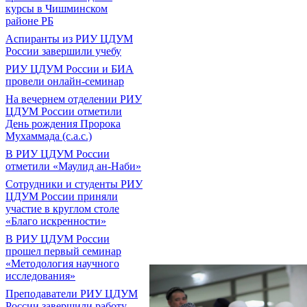
курсы в Чишминском
районе РБ
Аспиранты из РИУ ЦДУМ
России завершили учебу
РИУ ЦДУМ России и БИА
провели онлайн-семинар
На вечернем отделении РИУ
ЦДУМ России отметили
День рождения Пророка
Мухаммада (с.а.с.)
В РИУ ЦДУМ России
отметили «Маулид ан-Наби»
Сотрудники и студенты РИУ
ЦДУМ России приняли
участие в круглом столе
«Благо искренности»
В РИУ ЦДУМ России
прошел первый семинар
«Методология научного
исследования»
Преподаватели РИУ ЦДУМ
России завершили работу