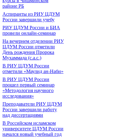
курсы в Чишминском
районе РБ
Аспиранты из РИУ ЦДУМ
России завершили учебу
РИУ ЦДУМ России и БИА
провели онлайн-семинар
На вечернем отделении РИУ
ЦДУМ России отметили
День рождения Пророка
Мухаммада (с.а.с.)
В РИУ ЦДУМ России
отметили «Маулид ан-Наби»
В РИУ ЦДУМ России
прошел первый семинар
«Методология научного
исследования»
Преподаватели РИУ ЦДУМ
России завершили работу
над диссертациями
В Российском исламском
университете ЦДУМ России
начался новый учебный год