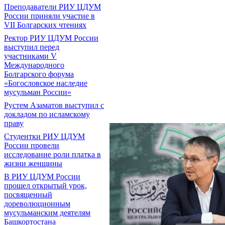
Преподаватели РИУ ЦДУМ
России приняли участие в
VII Болгарских чтениях
Ректор РИУ ЦДУМ России
выступил перед
участниками V
Международного
Болгарского форума
«Богословское наследие
мусульман России»
Рустем Азаматов выступил с
докладом по исламскому
праву
Студентки РИУ ЦДУМ
России провели
исследование роли платка в
жизни женщины
В РИУ ЦДУМ России
прошел открытый урок,
посвященный
дореволюционным
мусульманским деятелям
Башкортостана