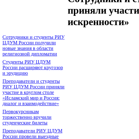
приняли участи
искренности»
Сотрудники и студенты РИУ
ЦДУМ России получили
новые знания в области
религиозной дипломатии
Студенты РИУ ЦДУМ
России расширяют кругозор
и эрудицию
Преподаватели и студенты
РИУ ЦДУМ России приняли
участие в круглом столе
«Исламский мир и Россия:
диалог и взаимодействие»
Первокурсникам
торжественно вручили
студенческие билеты
Преподаватели РИУ ЦДУМ
России провели выездные