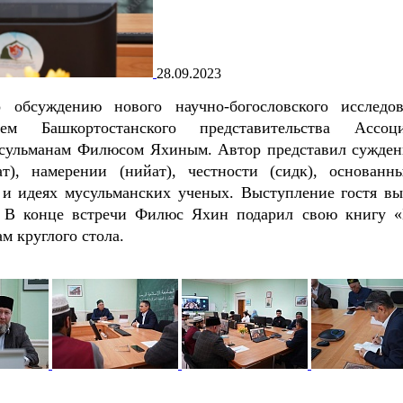
28.09.2023
 обсуждению нового научно-богословского исследов
лем Башкортостанского представительства Ассоц
сульманам Филюсом Яхиным. Автор представил сужден
ат), намерении (нийат), честности (сидк), основанн
 и идеях мусульманских ученых. Выступление гостя вы
. В конце встречи Филюс Яхин подарил свою книгу «
м круглого стола.