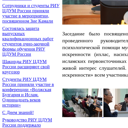
Сотрудники и студенты РИУ
ЦДУМ России приняли
участие в мероприятии,
посвященном Зие Камали
Состоялась защита
Заседание было посвящено
выпускных
квалификационных работ
проведенного руководите
студентов очно-заочной
психологической помощи му
формы обучения РИУ
искренности (ихлас, насих
ЦДУМ России
исламских первоисточниках
Шакирды РИУ ЦДУМ
России расширяют свой
живой интерес слушателей
кругозор
искренности» всем участника
Студенты РИУ ЦДУМ
России приняли участие в
конференции «Волжская
Булгария и Ислам.
Одиннадцать веков
истории»
С Днем знаний!
Руководство РИУ ЦДУМ
России поддержало