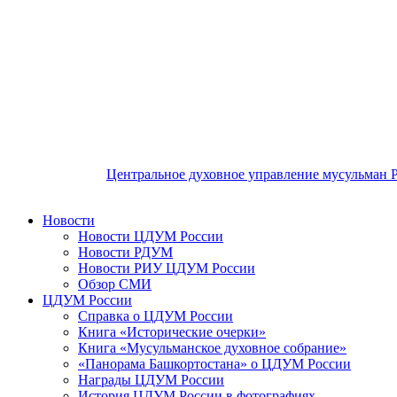
Центральное духовное управление мусульман 
Новости
Новости ЦДУМ России
Новости РДУМ
Новости РИУ ЦДУМ России
Обзор СМИ
ЦДУМ России
Справка о ЦДУМ России
Книга «Исторические очерки»
Книга «Мусульманское духовное собрание»
«Панорама Башкортостана» о ЦДУМ России
Награды ЦДУМ России
История ЦДУМ России в фотографиях