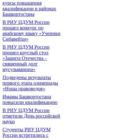
курсы повышения
квалификации в районах
Башкортостана
В РИУ ЦДУМ России
прошел конкурс по
арабскому языку «Ученики
Сибавейхи»
В РИУ ЦДУМ России
прошел круглый стол
«Защита Отечества –
священный долг
мусульманина»
Подведены результаты
первого этапа олимпиады
«Ноша правоведов»
Имамы Башкортостана
повысили квалификацию
В РИУ ЦДУМ России
отметили День российской
науки
Студенты РИУ ЦДУМ
России встретились с