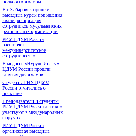
полковым имамом
В г.Хабаровск прошли
выездные курсы повышения
квалификации для
сотрудников мусульманских
религиозных организаций
РИУ ЦДУМ России
расширяет
межуниверситетское
сотрудничество
В медресе «Нуруль Ислам»
ЦДУМ России прошли
занятия для имамов
Студенты РИУ ЦДУМ
России отчитались о
практике
Преподаватели и студенты
РИУ ЦДУМ России активно
участвуют в международных
форумах
РИУ ЦДУМ России
организовал выездные