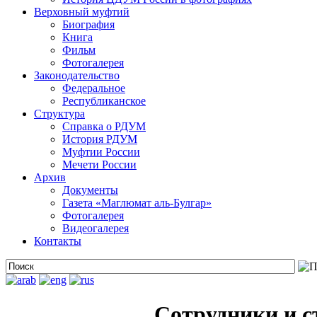
Верховный муфтий
Биография
Книга
Фильм
Фотогалерея
Законодательство
Федеральное
Республиканское
Структура
Справка о РДУМ
История РДУМ
Муфтии России
Мечети России
Архив
Документы
Газета «Маглюмат аль-Булгар»
Фотогалерея
Видеогалерея
Контакты
Сотрудники и 