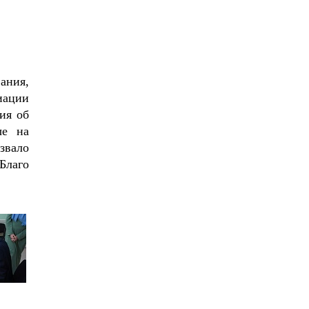
ания,
иации
ия об
ые на
звало
Благо