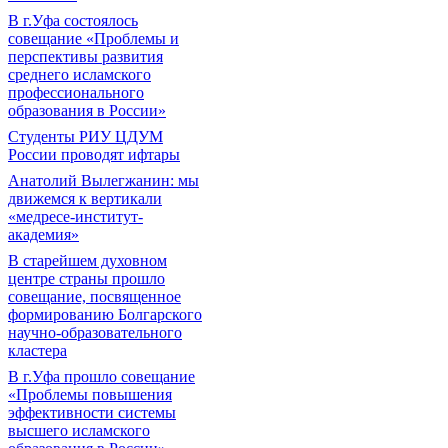
В г.Уфа состоялось
совещание «Проблемы и
перспективы развития
среднего исламского
профессионального
образования в России»
Студенты РИУ ЦДУМ
России проводят ифтары
Анатолий Вылегжанин: мы
движемся к вертикали
«медресе-институт-
академия»
В старейшем духовном
центре страны прошло
совещание, посвященное
формированию Болгарского
научно-образовательного
кластера
В г.Уфа прошло совещание
«Проблемы повышения
эффективности системы
высшего исламского