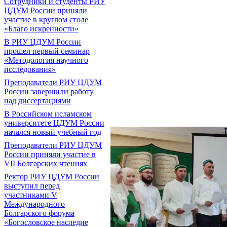
Сотрудники и студенты РИУ
ЦДУМ России приняли
участие в круглом столе
«Благо искренности»
В РИУ ЦДУМ России
прошел первый семинар
«Методология научного
исследования»
Преподаватели РИУ ЦДУМ
России завершили работу
над диссертациями
В Российском исламском
университете ЦДУМ России
начался новый учебный год
Преподаватели РИУ ЦДУМ
России приняли участие в
VII Болгарских чтениях
Ректор РИУ ЦДУМ России
выступил перед
участниками V
Международного
Болгарского форума
«Богословское наследие