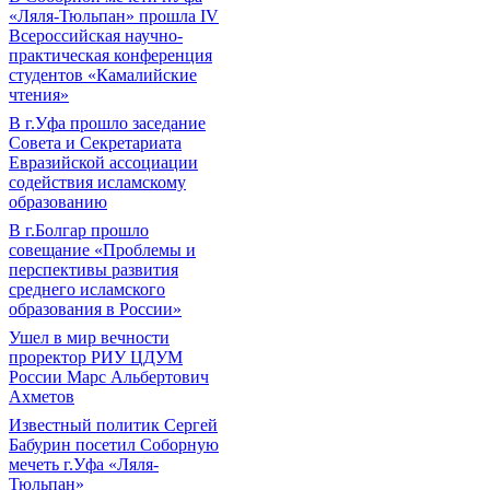
«Ляля-Тюльпан» прошла IV
Всероссийская научно-
практическая конференция
студентов «Камалийские
чтения»
В г.Уфа прошло заседание
Совета и Секретариата
Евразийской ассоциации
содействия исламскому
образованию
В г.Болгар прошло
совещание «Проблемы и
перспективы развития
среднего исламского
образования в России»
Ушел в мир вечности
проректор РИУ ЦДУМ
России Марс Альбертович
Ахметов
Известный политик Сергей
Бабурин посетил Соборную
мечеть г.Уфа «Ляля-
Тюльпан»