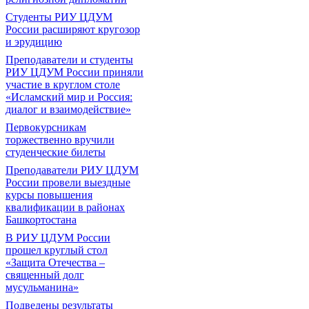
Студенты РИУ ЦДУМ
России расширяют кругозор
и эрудицию
Преподаватели и студенты
РИУ ЦДУМ России приняли
участие в круглом столе
«Исламский мир и Россия:
диалог и взаимодействие»
Первокурсникам
торжественно вручили
студенческие билеты
Преподаватели РИУ ЦДУМ
России провели выездные
курсы повышения
квалификации в районах
Башкортостана
В РИУ ЦДУМ России
прошел круглый стол
«Защита Отечества –
священный долг
мусульманина»
Подведены результаты