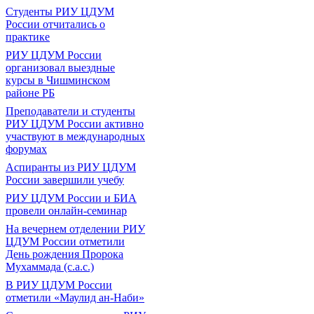
Студенты РИУ ЦДУМ
России отчитались о
практике
РИУ ЦДУМ России
организовал выездные
курсы в Чишминском
районе РБ
Преподаватели и студенты
РИУ ЦДУМ России активно
участвуют в международных
форумах
Аспиранты из РИУ ЦДУМ
России завершили учебу
РИУ ЦДУМ России и БИА
провели онлайн-семинар
На вечернем отделении РИУ
ЦДУМ России отметили
День рождения Пророка
Мухаммада (с.а.с.)
В РИУ ЦДУМ России
отметили «Маулид ан-Наби»