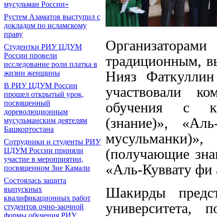
мусульман России»
Рустем Азаматов выступил с
докладом по исламскому
праву
Организаторами 
Студентки РИУ ЦДУМ
России провели
традиционным, в
исследование роли платка в
жизни женщины
Нияз Фаткуллин
В РИУ ЦДУМ России
участвовали ко
прошел открытый урок,
посвященный
обучения с кр
дореволюционным
(знание)», «Аль
мусульманским деятелям
Башкортостана
мусульманки)
Сотрудники и студенты РИУ
ЦДУМ России приняли
(получающие зна
участие в мероприятии,
«Аль-Куввату фи а
посвященном Зие Камали
Состоялась защита
выпускных
Шакирды предст
квалификационных работ
университета, 
студентов очно-заочной
формы обучения РИУ