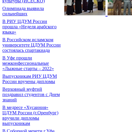
культуры (ИСЕСКО)
Олимпиада выявила
сильнейших
В РИУ ЦДУМ России
прошла «Неделя арабского
языка»
В Российском исламском
университете ЦДУМ России
состоялась спартакиада
В Уфе прошли
межконфессиональные
«Лыжные старты – 2022»
Выпускникам РИУ ЦДУМ
России вручены дипломы
Верховный муфтий
поздравил студентов с Днем
знаний
В медресе «Хусаиния»
ЦДУМ России (г.Оренбург)
вручили дипломы
выпускникам
В Соборной мечети г.Уфа