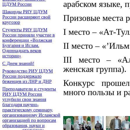
арабском языке, 
ЦДУМ России
Шакирды РИУ ЦДУМ
Призовые места 
России расширяют свой
кругозор
Студенты РИУ ЦДУМ
I место – «Ат-Тул
России приняли участие в
конференции «Волжская
II место – «’Ильм
Булгария и Ислам.
Одиннадцать веков
истории»
III место – «Ал
С Днем знаний!
женская группа).
Руководство РИУ ЦДУМ
России поддержало
Конкурс прошел
беженцев из ЛНР и ДНР
Преподаватели и студенты
много пользы и р
РИУ ЦДУМ России
углубили свои знания
благодаря научно-
практическому семинару,
организованному Исламской
организацией по вопросам
образования, науки и