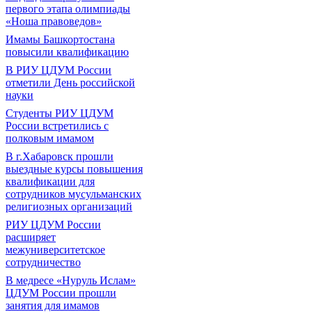
первого этапа олимпиады
«Ноша правоведов»
Имамы Башкортостана
повысили квалификацию
В РИУ ЦДУМ России
отметили День российской
науки
Студенты РИУ ЦДУМ
России встретились с
полковым имамом
В г.Хабаровск прошли
выездные курсы повышения
квалификации для
сотрудников мусульманских
религиозных организаций
РИУ ЦДУМ России
расширяет
межуниверситетское
сотрудничество
В медресе «Нуруль Ислам»
ЦДУМ России прошли
занятия для имамов