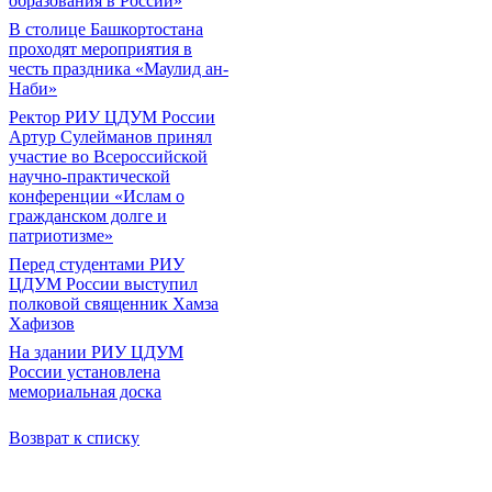
образования в России»
В столице Башкортостана
проходят мероприятия в
честь праздника «Маулид ан-
Наби»
Ректор РИУ ЦДУМ России
Артур Сулейманов принял
участие во Всероссийской
научно-практической
конференции «Ислам о
гражданском долге и
патриотизме»
Перед студентами РИУ
ЦДУМ России выступил
полковой священник Хамза
Хафизов
На здании РИУ ЦДУМ
России установлена
мемориальная доска
Возврат к списку