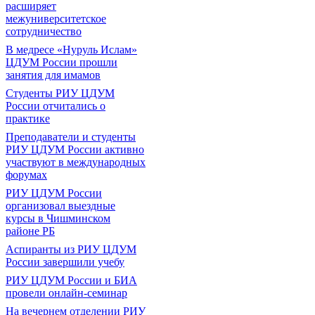
расширяет
межуниверситетское
сотрудничество
В медресе «Нуруль Ислам»
ЦДУМ России прошли
занятия для имамов
Студенты РИУ ЦДУМ
России отчитались о
практике
Преподаватели и студенты
РИУ ЦДУМ России активно
участвуют в международных
форумах
РИУ ЦДУМ России
организовал выездные
курсы в Чишминском
районе РБ
Аспиранты из РИУ ЦДУМ
России завершили учебу
РИУ ЦДУМ России и БИА
провели онлайн-семинар
На вечернем отделении РИУ