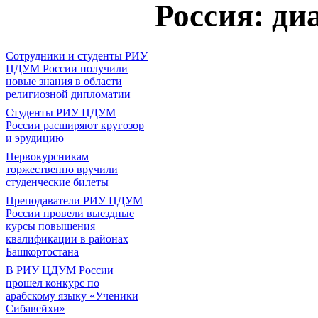
Россия: ди
Сотрудники и студенты РИУ
ЦДУМ России получили
новые знания в области
религиозной дипломатии
Студенты РИУ ЦДУМ
России расширяют кругозор
и эрудицию
Первокурсникам
торжественно вручили
студенческие билеты
Преподаватели РИУ ЦДУМ
России провели выездные
курсы повышения
квалификации в районах
Башкортостана
В РИУ ЦДУМ России
прошел конкурс по
арабскому языку «Ученики
Сибавейхи»