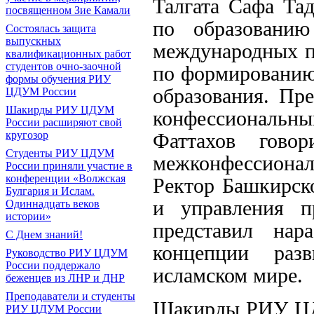
Талгата Сафа Та
посвященном Зие Камали
по образовани
Состоялась защита
выпускных
международных п
квалификационных работ
студентов очно-заочной
по формированию
формы обучения РИУ
образования. Пре
ЦДУМ России
Шакирды РИУ ЦДУМ
конфессиональн
России расширяют свой
кругозор
Фаттахов гово
Студенты РИУ ЦДУМ
межконфессиона
России приняли участие в
конференции «Волжская
Ректор Башкирск
Булгария и Ислам.
и управления п
Одиннадцать веков
истории»
представил нар
С Днем знаний!
концепции раз
Руководство РИУ ЦДУМ
России поддержало
исламском мире.
беженцев из ЛНР и ДНР
Преподаватели и студенты
Шакирды РИУ ЦД
РИУ ЦДУМ России