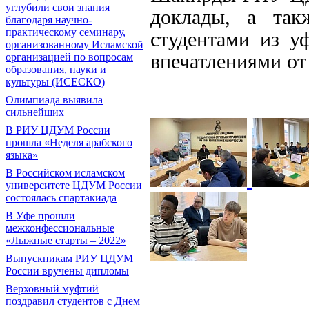
углубили свои знания
доклады, а так
благодаря научно-
практическому семинару,
студентами из у
организованному Исламской
впечатлениями от
организацией по вопросам
образования, науки и
культуры (ИСЕСКО)
Олимпиада выявила
сильнейших
В РИУ ЦДУМ России
прошла «Неделя арабского
языка»
В Российском исламском
университете ЦДУМ России
состоялась спартакиада
В Уфе прошли
межконфессиональные
«Лыжные старты – 2022»
Выпускникам РИУ ЦДУМ
России вручены дипломы
Верховный муфтий
поздравил студентов с Днем