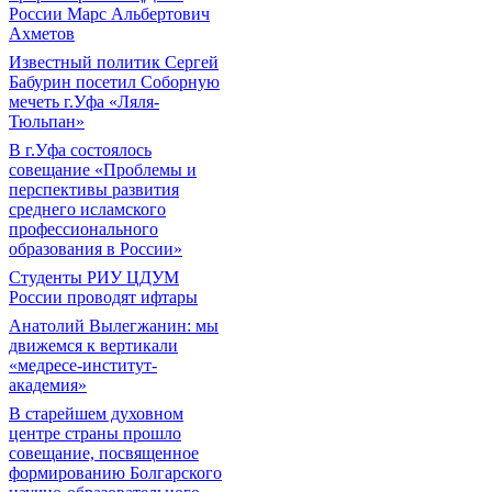
России Марс Альбертович
Ахметов
Известный политик Сергей
Бабурин посетил Соборную
мечеть г.Уфа «Ляля-
Тюльпан»
В г.Уфа состоялось
совещание «Проблемы и
перспективы развития
среднего исламского
профессионального
образования в России»
Студенты РИУ ЦДУМ
России проводят ифтары
Анатолий Вылегжанин: мы
движемся к вертикали
«медресе-институт-
академия»
В старейшем духовном
центре страны прошло
совещание, посвященное
формированию Болгарского