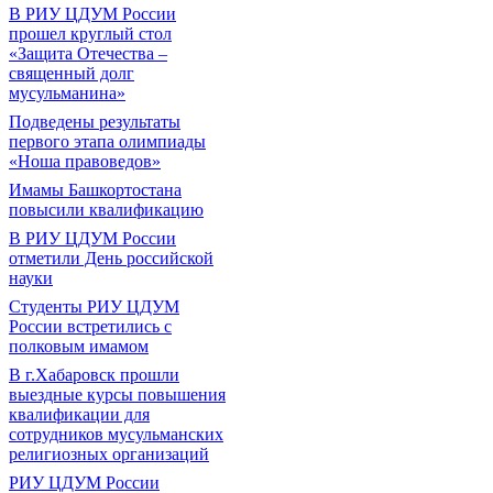
В РИУ ЦДУМ России
прошел круглый стол
«Защита Отечества –
священный долг
мусульманина»
Подведены результаты
первого этапа олимпиады
«Ноша правоведов»
Имамы Башкортостана
повысили квалификацию
В РИУ ЦДУМ России
отметили День российской
науки
Студенты РИУ ЦДУМ
России встретились с
полковым имамом
В г.Хабаровск прошли
выездные курсы повышения
квалификации для
сотрудников мусульманских
религиозных организаций
РИУ ЦДУМ России