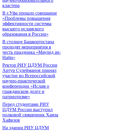
научно-образовательного
кластера
В г.Уфа прошло совещание
«Проблемы повышения
эффективности системы
высшего исламского
образования в России»
В столице Башкортостана
проходят мероприятия в
честь праздника «Маулид ан-
Наби»
Ректор РИУ ЦДУМ России
Артур Сулейманов принял
участие во Всероссийской
научно-практической
конференции «Ислам о
гражданском долге и
патриотизме»
Перед студентами РИУ
ЦДУМ России выступил
полковой священник Хамза
Хафизов
На здании РИУ ЦДУМ