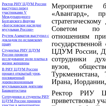
Ректор РИУ ЦДУМ России
Мероприятие
выступил перед
«Авангард», п
участниками V
Международного
стратегическому
Болгарского форума
«Богословское наследие
Советом по го
мусульман России»
отношениям при
Рустем Азаматов выступил с
докладом по исламскому
государственной
праву
ЦДУМ России, ДУ
Студентки РИУ ЦДУМ
России провели
сотрудники дух
исследование роли платка в
жизни женщины
вузов, общест
В РИУ ЦДУМ России
Туркменистана, 
прошел открытый урок,
посвященный
Ирана, Иордании,
дореволюционным
мусульманским деятелям
Башкортостана
Ректор РИУ Ц
Сотрудники и студенты РИУ
приветствовал уч
ЦДУМ России приняли
участие в мероприятии,