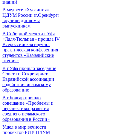
знаний
В медресе «Хусаиния»
ЦДУМ России (г.Оренбург)
вручили дипломы
выпускникам
В Соборной мечети г.Уфа
«Ляля-Тюльпан» прошла IV
Всероссийская научно-
практическая конференция
студентов «Камалийские
чтения»
В г.Уфа прошло заседание
Совета и Секретариата
Евразийской ассоциации
содействия исламскому
образованию
В г.Болгар прошло
совещание «Проблемы и
перспективы развития
среднего исламского
образования в России»
Ушел в мир вечности
проректор РИУ ЦДУМ