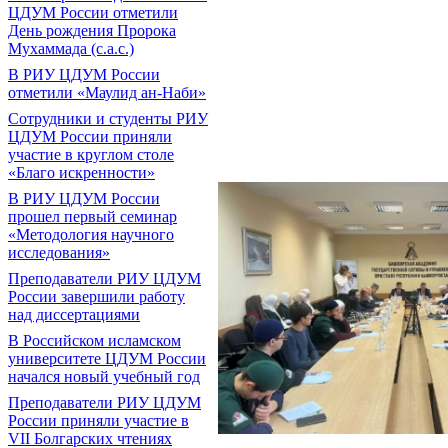
ЦДУМ России отметили
День рождения Пророка
Мухаммада (с.а.с.)
В РИУ ЦДУМ России
отметили «Маулид ан-Наби»
Сотрудники и студенты РИУ
ЦДУМ России приняли
участие в круглом столе
«Благо искренности»
В РИУ ЦДУМ России
прошел первый семинар
«Методология научного
исследования»
Преподаватели РИУ ЦДУМ
России завершили работу
над диссертациями
В Российском исламском
университете ЦДУМ России
начался новый учебный год
Преподаватели РИУ ЦДУМ
России приняли участие в
VII Болгарских чтениях