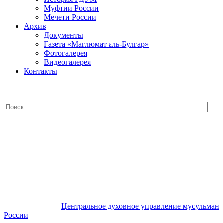
Муфтии России
Мечети России
Архив
Документы
Газета «Маглюмат аль-Булгар»
Фотогалерея
Видеогалерея
Контакты
Центральное духовное управление
мусульман России
Центральное духовное управление мусульман
России