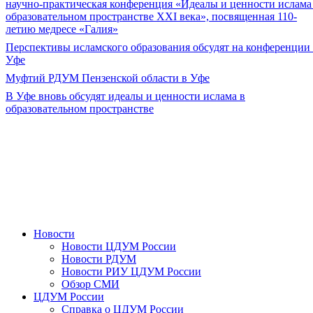
научно-практическая конференция «Идеалы и ценности ислама
образовательном пространстве XXI века», посвященная 110-
летию медресе «Галия»
Перспективы исламского образования обсудят на конференции
Уфе
Муфтий РДУМ Пензенской области в Уфе
В Уфе вновь обсудят идеалы и ценности ислама в
образовательном пространстве
Новости
Новости ЦДУМ России
Новости РДУМ
Новости РИУ ЦДУМ России
Обзор СМИ
ЦДУМ России
Справка о ЦДУМ России