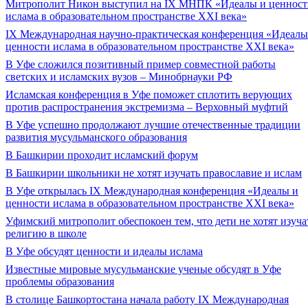
Митрополит Никон выступил на IX МНПК «Идеалы и ценност
ислама в образовательном пространстве XXI века»
IX Международная научно-практическая конференция «Идеалы
ценности ислама в образовательном пространстве XXI века»
В Уфе сложился позитивный пример совместной работы
светских и исламских вузов – Минобрнауки РФ
Исламская конференция в Уфе поможет сплотить верующих
против распространения экстремизма – Верховный муфтий
В Уфе успешно продолжают лучшие отечественные традиции
развития мусульманского образования
В Башкирии проходит исламский форум
В Башкирии школьники не хотят изучать православие и ислам
В Уфе открылась IX Международная конференция «Идеалы и
ценности ислама в образовательном пространстве XXI века»
Уфимский митрополит обеспокоен тем, что дети не хотят изуча
религию в школе
В Уфе обсудят ценности и идеалы ислама
Известные мировые мусульманские ученые обсудят в Уфе
проблемы образования
В столице Башкортостана начала работу IX Международная