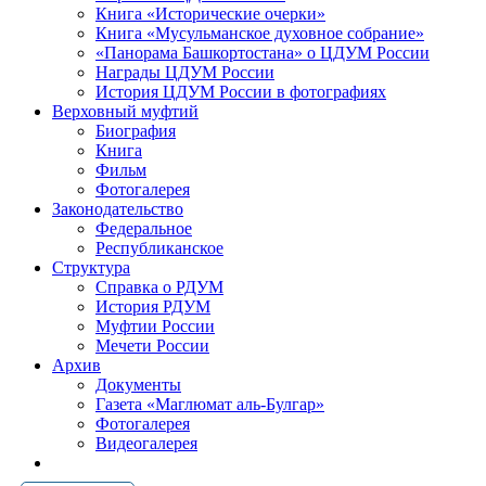
Книга «Исторические очерки»
Книга «Мусульманское духовное собрание»
«Панорама Башкортостана» о ЦДУМ России
Награды ЦДУМ России
История ЦДУМ России в фотографиях
Верховный муфтий
Биография
Книга
Фильм
Фотогалерея
Законодательство
Федеральное
Республиканское
Структура
Справка о РДУМ
История РДУМ
Муфтии России
Мечети России
Архив
Документы
Газета «Маглюмат аль-Булгар»
Фотогалерея
Видеогалерея