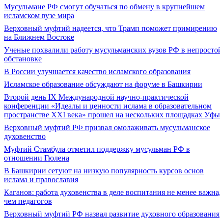
Мусульмане РФ смогут обучаться по обмену в крупнейшем
исламском вузе мира
Верховный муфтий надеется, что Трамп поможет примирению
на Ближнем Востоке
Ученые похвалили работу мусульманских вузов РФ в непросто
обстановке
В России улучшается качество исламского образования
Исламское образование обсуждают на форуме в Башкирии
Второй день IX Международной научно-практической
конференции «Идеалы и ценности ислама в образовательном
пространстве XXI века» прошел на нескольких площадках Уфы
Верховный муфтий РФ призвал омолаживать мусульманское
духовенство
Муфтий Стамбула отметил поддержку мусульман РФ в
отношении Гюлена
В Башкирии сетуют на низкую популярность курсов основ
ислама и православия
Каганов: работа духовенства в деле воспитания не менее важна
чем педагогов
Верховный муфтий РФ назвал развитие духовного образования