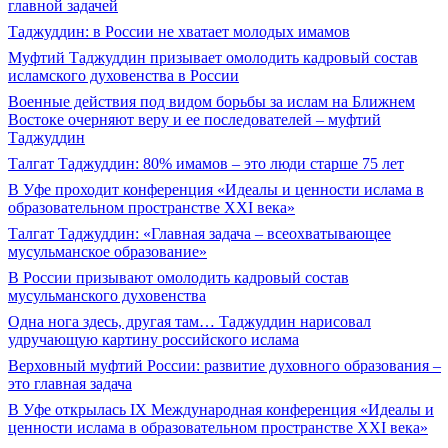
главной задачей
Таджуддин: в России не хватает молодых имамов
Муфтий Таджуддин призывает омолодить кадровый состав
исламского духовенства в России
Военные действия под видом борьбы за ислам на Ближнем
Востоке очерняют веру и ее последователей – муфтий
Таджуддин
Талгат Таджуддин: 80% имамов – это люди старше 75 лет
В Уфе проходит конференция «Идеалы и ценности ислама в
образовательном пространстве XXI века»
Талгат Таджуддин: «Главная задача – всеохватывающее
мусульманское образование»
В России призывают омолодить кадровый состав
мусульманского духовенства
Одна нога здесь, другая там… Таджуддин нарисовал
удручающую картину российского ислама
Верховный муфтий России: развитие духовного образования –
это главная задача
В Уфе открылась IX Международная конференция «Идеалы и
ценности ислама в образовательном пространстве XXI века»