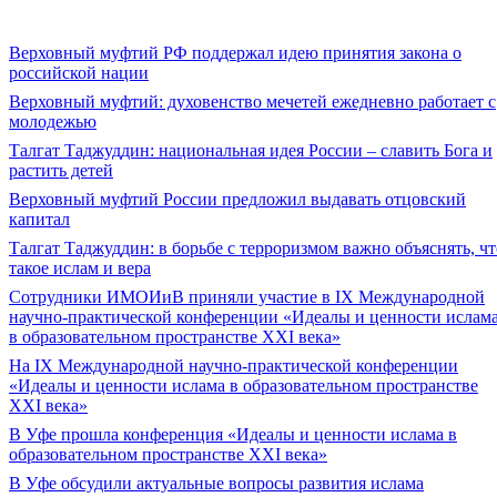
Верховный муфтий РФ поддержал идею принятия закона о
российской нации
Верховный муфтий: духовенство мечетей ежедневно работает с
молодежью
Талгат Таджуддин: национальная идея России – славить Бога и
растить детей
Верховный муфтий России предложил выдавать отцовский
капитал
Талгат Таджуддин: в борьбе с терроризмом важно объяснять, чт
такое ислам и вера
Сотрудники ИМОИиВ приняли участие в IX Международной
научно-практической конференции «Идеалы и ценности ислам
в образовательном пространстве XXI века»
На IX Международной научно-практической конференции
«Идеалы и ценности ислама в образовательном пространстве
XXI века»
В Уфе прошла конференция «Идеалы и ценности ислама в
образовательном пространстве XXI века»
В Уфе обсудили актуальные вопросы развития ислама