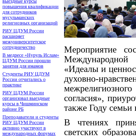
выездные курсы
повышения квалификации
для сотрудников
мусульманских
религиозных организаций
РИУ ЦДУМ России
расширяет
межуниверситетское
Мероприятие со
сотрудничество
В медресе «Нуруль Ислам»
Международной 
ЦДУМ России прошли
занятия для имамов
«Идеалы и ценнос
Студенты РИУ ЦДУМ
духовно-нравстве
России отчитались о
практике
межрелигиозно
РИУ ЦДУМ России
согласия», приур
организовал выездные
курсы в Чишминском
также Году семьи
районе РБ
Преподаватели и студенты
В чтениях прин
РИУ ЦДУМ России
активно участвуют в
светских образов
международных форумах