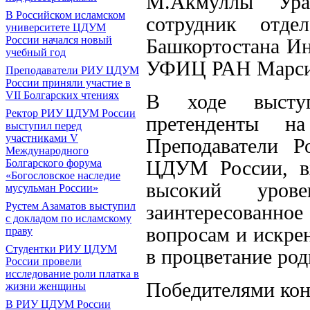
М.Акмуллы Ура
В Российском исламском
сотрудник отде
университете ЦДУМ
России начался новый
Башкортостана Ин
учебный год
УФИЦ РАН Марси
Преподаватели РИУ ЦДУМ
России приняли участие в
VII Болгарских чтениях
В ходе выступ
Ректор РИУ ЦДУМ России
претенденты н
выступил перед
участниками V
Преподаватели Р
Международного
ЦДУМ России, в
Болгарского форума
«Богословское наследие
высокий урове
мусульман России»
Рустем Азаматов выступил
заинтересован
с докладом по исламскому
вопросам и искре
праву
Студентки РИУ ЦДУМ
в процветание род
России провели
исследование роли платка в
Победителями кон
жизни женщины
В РИУ ЦДУМ России