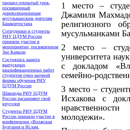
прошел открытый урок,
1 место – студ
посвященный
Джамиля Махмадо
дореволюционным
мусульманским деятелям
религиозного о
Башкортостана
мусульманками Ба
Сотрудники и студенты
РИУ ЦДУМ России
приняли участие в
2 место – студ
мероприятии, посвященном
Зие Камали
университета нау
Состоялась защита
с докладом «Вл
выпускных
квалификационных работ
семейно-родствен
студентов очно-заочной
формы обучения РИУ
ЦДУМ России
3 место – студе
Шакирды РИУ ЦДУМ
Исхакова с док
России расширяют свой
кругозор
нравственност
Студенты РИУ ЦДУМ
молодежи».
России приняли участие в
конференции «Волжская
Булгария и Ислам.