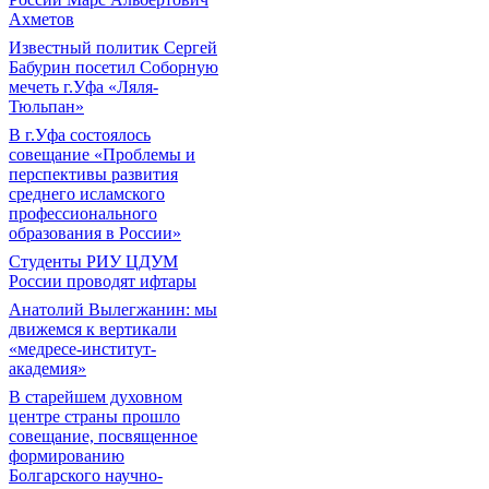
Ахметов
Известный политик Сергей
Бабурин посетил Соборную
мечеть г.Уфа «Ляля-
Тюльпан»
В г.Уфа состоялось
совещание «Проблемы и
перспективы развития
среднего исламского
профессионального
образования в России»
Студенты РИУ ЦДУМ
России проводят ифтары
Анатолий Вылегжанин: мы
движемся к вертикали
«медресе-институт-
академия»
В старейшем духовном
центре страны прошло
совещание, посвященное
формированию
Болгарского научно-