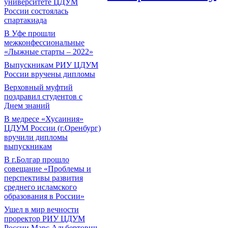
университете ЦДУМ
России состоялась
спартакиада
В Уфе прошли
межконфессиональные
«Лыжные старты – 2022»
Выпускникам РИУ ЦДУМ
России вручены дипломы
Верховный муфтий
поздравил студентов с
Днем знаний
В медресе «Хусаиния»
ЦДУМ России (г.Оренбург)
вручили дипломы
выпускникам
В г.Болгар прошло
совещание «Проблемы и
перспективы развития
среднего исламского
образования в России»
Ушел в мир вечности
проректор РИУ ЦДУМ
России Марс Альбертович