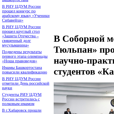
В РИУ ЦДУМ России
прошел конкурс по
арабскому языку «Ученики
Сибавейхи»
В РИУ ЦДУМ России
прошел круглый стол
В Соборной м
«Защита Отечества –
священный долг
мусульманина»
Тюльпан» про
Подведены результаты
первого этапа олимпиады
научно-практ
«Ноша правоведов»
Имамы Башкортостана
студентов «К
повысили квалификацию
В РИУ ЦДУМ России
отметили День российской
науки
Студенты РИУ ЦДУМ
России встретились с
полковым имамом
В г.Хабаровск прошли