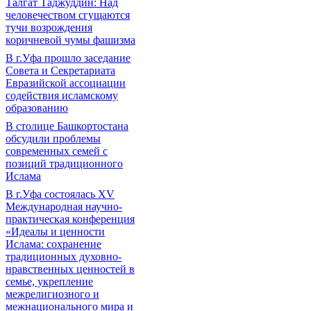
Талгат Таджуддин: Над
человечеством сгущаются
тучи возрождения
коричневой чумы фашизма
В г.Уфа прошло заседание
Совета и Секретариата
Евразийской ассоциации
содействия исламскому
образованию
В столице Башкортостана
обсудили проблемы
современных семей с
позиций традиционного
Ислама
В г.Уфа состоялась XV
Международная научно-
практическая конференция
«Идеалы и ценности
Ислама: сохранение
традиционных духовно-
нравственных ценностей в
семье, укрепление
межрелигиозного и
межнационального мира и