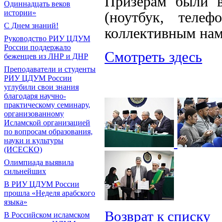
Призерам были 
Одиннадцать веков
истории»
(ноутбук, телеф
С Днем знаний!
коллективным нам
Руководство РИУ ЦДУМ
России поддержало
Смотреть здесь
беженцев из ЛНР и ДНР
Преподаватели и студенты
РИУ ЦДУМ России
углубили свои знания
благодаря научно-
практическому семинару,
организованному
Исламской организацией
по вопросам образования,
науки и культуры
(ИСЕСКО)
Олимпиада выявила
сильнейших
В РИУ ЦДУМ России
прошла «Неделя арабского
языка»
Возврат к списку
В Российском исламском