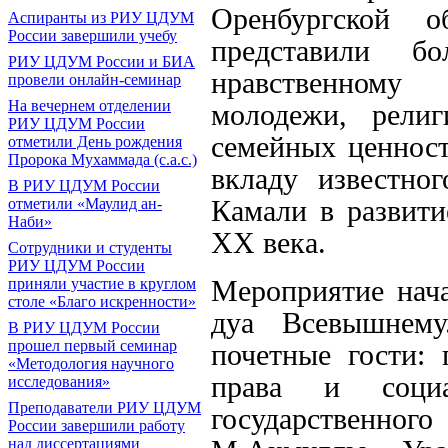
Оренбургской 
Аспиранты из РИУ ЦДУМ
России завершили учебу
представили б
РИУ ЦДУМ России и БИА
нравственному
провели онлайн-семинар
На вечернем отделении
молодежи, рели
РИУ ЦДУМ России
семейных ценност
отметили День рождения
Пророка Мухаммада (с.а.с.)
вкладу известно
В РИУ ЦДУМ России
Камали в развити
отметили «Маулид ан-
Наби»
XX века.
Сотрудники и студенты
РИУ ЦДУМ России
Мероприятие нач
приняли участие в круглом
столе «Благо искренности»
дуа Всевышнему
В РИУ ЦДУМ России
прошел первый семинар
почетные гости:
«Методология научного
права и социа
исследования»
Преподаватели РИУ ЦДУМ
государственного
России завершили работу
над диссертациями