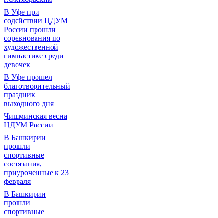
В Уфе при
содействии ЦДУМ
России прошли
соревнования по
художественной
гимнастике среди
девочек
В Уфе прошел
благотворительный
праздник
выходного дня
Чишминская весна
ЦДУМ России
В Башкирии
прошли
спортивные
состязания,
приуроченные к 23
февраля
В Башкирии
прошли
спортивные