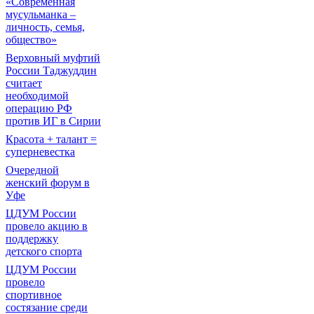
«Современная
мусульманка –
личность, семья,
общество»
Верховный муфтий
России Таджуддин
считает
необходимой
операцию РФ
против ИГ в Сирии
Красота + талант =
суперневестка
Очередной
женский форум в
Уфе
ЦДУМ России
провело акцию в
поддержку
детского спорта
ЦДУМ России
провело
спортивное
состязание среди