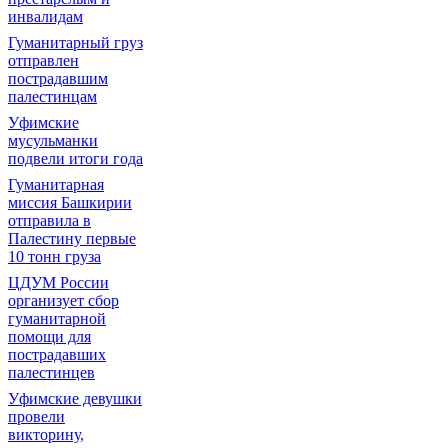
инвалидам
Гуманитарный груз
отправлен
пострадавшим
палестинцам
Уфимские
мусульманки
подвели итоги года
Гуманитарная
миссия Башкирии
отправила в
Палестину первые
10 тонн груза
ЦДУМ России
организует сбор
гуманитарной
помощи для
пострадавших
палестинцев
Уфимские девушки
провели
викторину,