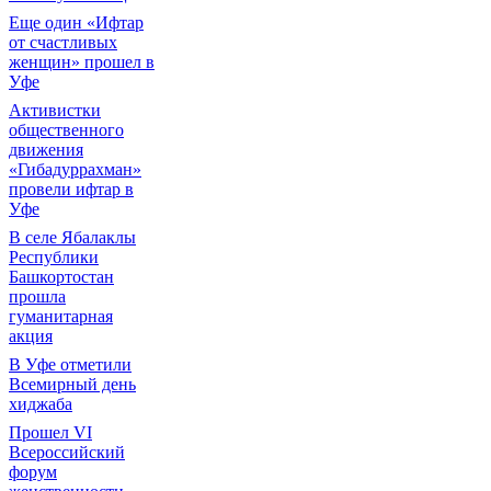
Еще один «Ифтар
от счастливых
женщин» прошел в
Уфе
Активистки
общественного
движения
«Гибадуррахман»
провели ифтар в
Уфе
В селе Ябалаклы
Республики
Башкортостан
прошла
гуманитарная
акция
В Уфе отметили
Всемирный день
хиджаба
Прошел VI
Всероссийский
форум