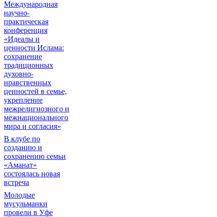
Международная
научно-
практическая
конференция
«Идеалы и
ценности Ислама:
сохранение
традиционных
духовно-
нравственных
ценностей в семье,
укрепление
межрелигиозного и
межнационального
мира и согласия»
В клубе по
созданию и
сохранению семьи
«Аманат»
состоялась новая
встреча
Молодые
мусульманки
провели в Уфе