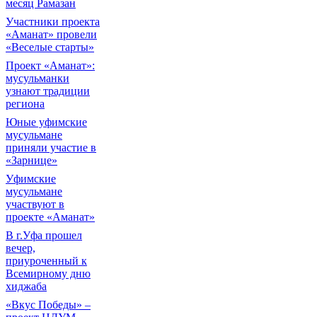
месяц Рамазан
Участники проекта
«Аманат» провели
«Веселые старты»
Проект «Аманат»:
мусульманки
узнают традиции
региона
Юные уфимские
мусульмане
приняли участие в
«Зарнице»
Уфимские
мусульмане
участвуют в
проекте «Аманат»
В г.Уфа прошел
вечер,
приуроченный к
Всемирному дню
хиджаба
«Вкус Победы» –