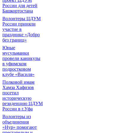
проект ЦДУМ
России для детей
Башкортостана
Волонтеры ЦДУМ
России приняли
участие в
празднике «Добро
без границ»
Юные
мусульманки
провели каникулы
в уфимском
подростковом
клубе «Василя»
Полковой имам
Хамза Хафизов
посетил
историческую
резиденцию ЦДУМ
России в г.Уфа
Волонтеры из
объединения
«Нур» помогают
престарелым и