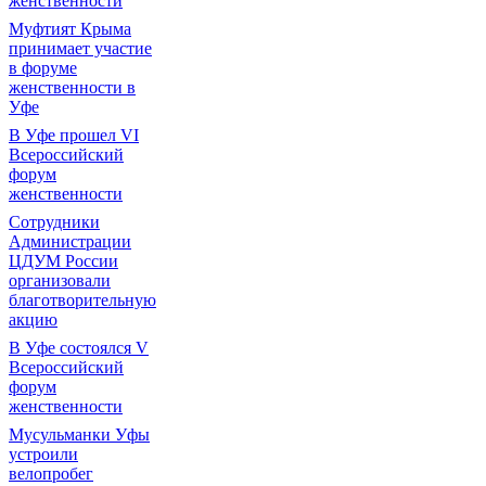
женственности
Муфтият Крыма
принимает участие
в форуме
женственности в
Уфе
В Уфе прошел VI
Всероссийский
форум
женственности
Сотрудники
Администрации
ЦДУМ России
организовали
благотворительную
акцию
В Уфе состоялся V
Всероссийский
форум
женственности
Мусульманки Уфы
устроили
велопробег