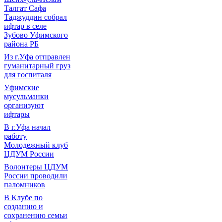
Талгат Сафа
Таджуддин собрал
ифтар в селе
Зубово Уфимского
района РБ
Из г.Уфа отправлен
гуманитарный груз
для госпиталя
Уфимские
мусульманки
организуют
ифтары
В г.Уфа начал
работу
Молодежный клуб
ЦДУМ России
Волонтеры ЦДУМ
России проводили
паломников
В Клубе по
созданию и
сохранению семьи