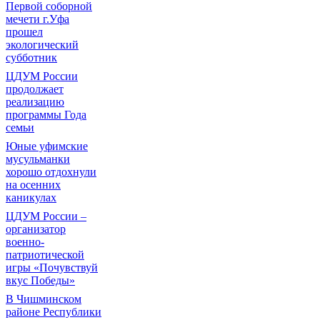
Первой соборной
мечети г.Уфа
прошел
экологический
субботник
ЦДУМ России
продолжает
реализацию
программы Года
семьи
Юные уфимские
мусульманки
хорошо отдохнули
на осенних
каникулах
ЦДУМ России –
организатор
военно-
патриотической
игры «Почувствуй
вкус Победы»
В Чишминском
районе Республики