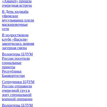
«Аманат» прошла
очередная встреча
В День хиджаба
уфимские
мусульманки плели
маскировочные
сети
В подростковом
клубе «Василя»
закончилась зимняя
лагерная смена
Волонтеры ЦДУМ
России посетили
социальные
приюты
Республики
Башкортостан
Сотрудники ЦДУМ
России отправили
очередной груз в
зону специальной
военной операции
Волонтеры ЦДУМ