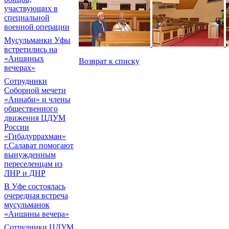
участвующих в
специальной
военной операции
Мусульманки Уфы
встретились на
«Аишиных
Возврат к списку
вечерах»
Сотрудники
Соборной мечети
«Аннаби» и члены
общественного
движения ЦДУМ
России
«Гибадуррахман»
г.Салават помогают
вынужденным
переселенцам из
ЛНР и ДНР
В Уфе состоялась
очередная встреча
мусульманок
«Аишины вечера»
Сотрудники ЦДУМ