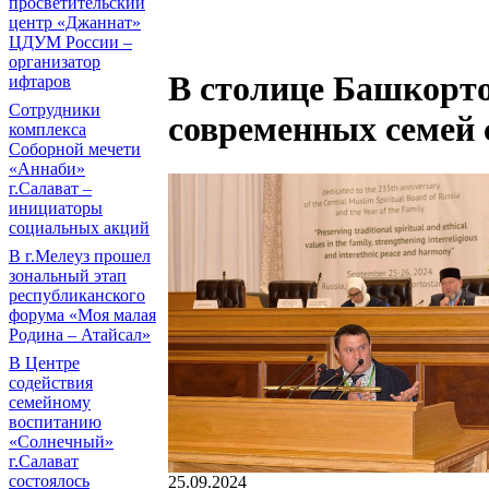
просветительский
центр «Джаннат»
ЦДУМ России –
организатор
В столице Башкорт
ифтаров
Сотрудники
современных семей 
комплекса
Соборной мечети
«Аннаби»
г.Салават –
инициаторы
социальных акций
В г.Мелеуз прошел
зональный этап
республиканского
форума «Моя малая
Родина – Атайсал»
В Центре
содействия
семейному
воспитанию
«Солнечный»
г.Салават
состоялось
25.09.2024