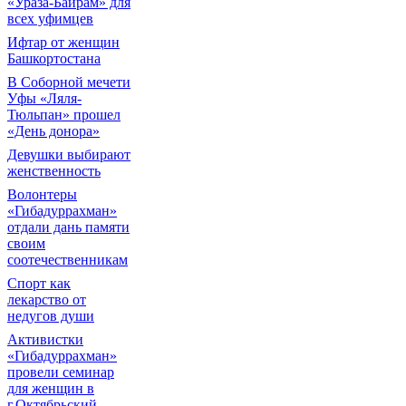
«Ураза-Байрам» для
всех уфимцев
Ифтар от женщин
Башкортостана
В Соборной мечети
Уфы «Ляля-
Тюльпан» прошел
«День донора»
Девушки выбирают
женственность
Волонтеры
«Гибадуррахман»
отдали дань памяти
своим
соотечественникам
Спорт как
лекарство от
недугов души
Активистки
«Гибадуррахман»
провели семинар
для женщин в
г.Октябрьский