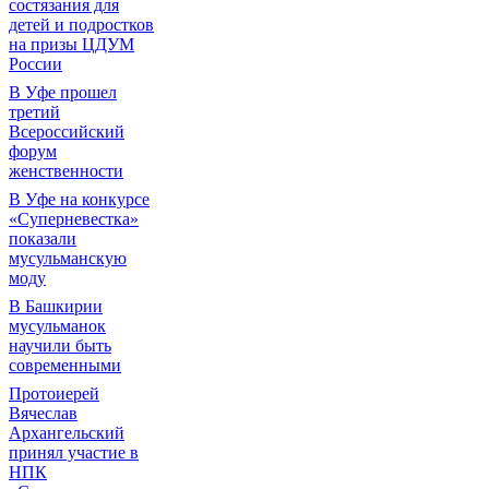
состязания для
детей и подростков
на призы ЦДУМ
России
В Уфе прошел
третий
Всероссийский
форум
женственности
В Уфе на конкурсе
«Суперневестка»
показали
мусульманскую
моду
В Башкирии
мусульманок
научили быть
современными
Протоиерей
Вячеслав
Архангельский
принял участие в
НПК