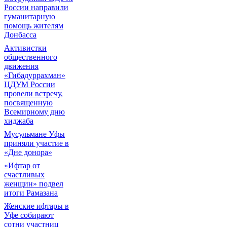
России направили
гуманитарную
помощь жителям
Донбасса
Активистки
общественного
движения
«Гибадуррахман»
ЦДУМ России
провели встречу,
посвященную
Всемирному дню
хиджаба
Мусульмане Уфы
приняли участие в
«Дне донора»
«Ифтар от
счастливых
женщин» подвел
итоги Рамазана
Женские ифтары в
Уфе собирают
сотни участниц