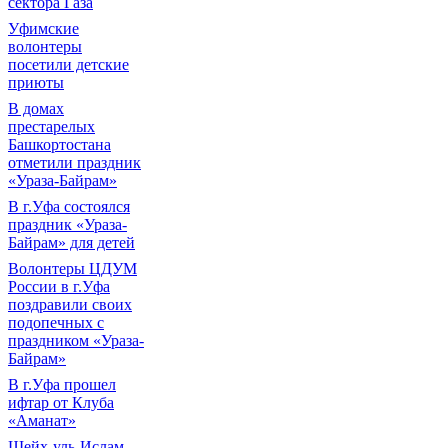
сектора Газа
Уфимские
волонтеры
посетили детские
приюты
В домах
престарелых
Башкортостана
отметили праздник
«Ураза-Байрам»
В г.Уфа состоялся
праздник «Ураза-
Байрам» для детей
Волонтеры ЦДУМ
России в г.Уфа
поздравили своих
подопечных с
праздником «Ураза-
Байрам»
В г.Уфа прошел
ифтар от Клуба
«Аманат»
Шейх-уль-Ислам