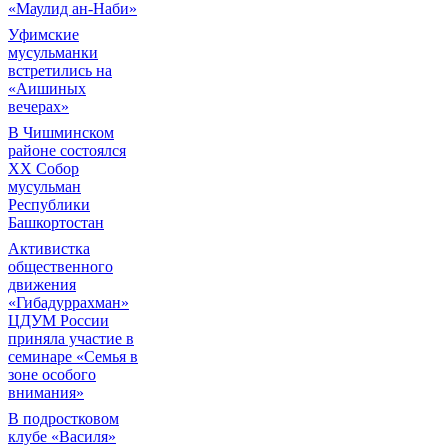
«Маулид ан-Наби»
Уфимские
мусульманки
встретились на
«Аишиных
вечерах»
В Чишминском
районе состоялся
XX Собор
мусульман
Республики
Башкортостан
Активистка
общественного
движения
«Гибадуррахман»
ЦДУМ России
приняла участие в
семинаре «Семья в
зоне особого
внимания»
В подростковом
клубе «Василя»