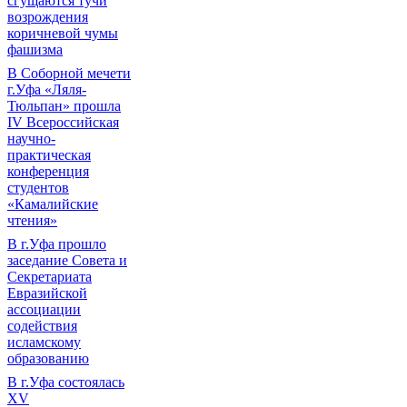
сгущаются тучи
возрождения
коричневой чумы
фашизма
В Соборной мечети
г.Уфа «Ляля-
Тюльпан» прошла
IV Всероссийская
научно-
практическая
конференция
студентов
«Камалийские
чтения»
В г.Уфа прошло
заседание Совета и
Секретариата
Евразийской
ассоциации
содействия
исламскому
образованию
В г.Уфа состоялась
XV