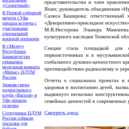
воспитанию
представительства и член правлен
«Солнечный»
Яхин; руководитель объединения «
В Первой соборной
Салиса Баширова; ответственный 
мечети г.Уфа
«Декоративно-прикладное искусство»
прошла встреча с
участниками
М.В.Нестерова Эльвира Мамлеева
специальной
культурного наследия Тюменской обл
военной операции
В г.Мелеуз
Секция стала площадкой для о
Республики
первоисточниках и в мусульманской
Башкортостан
глобального духовно-ценностного к
открылась
молельная комната
противодействию радикализму и укр
«Мирас» ЦДУМ
России
Отчеты о социальных проектах и в
Зимняя смена
здоровья и воспитанию детей, вызв
подросткового
выдвинуто несколько конструктивн
клуба «Василя» в
Уфе прошла
семейных ценностей в современных 
отлично
Смотреть здесь
Сотрудники ЦДУМ
России собрали
посылки для
бойцов,