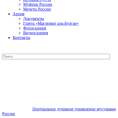
Муфтии России
Мечети России
Архив
Документы
Газета «Маглюмат аль-Булгар»
Фотогалерея
Видеогалерея
Контакты
Центральное духовное управление
мусульман России
Центральное духовное управление мусульман
России