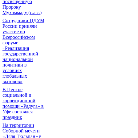
посвященную
Пророку
Мухаммаду (с.а.с.)
Сотрудники ЦДУМ
России приняли
участие во
Всероссийском
форуме
«Реализация
государственной
национальной
политики в
условиях
глобальных
вызовов»
В Центре
социальной и
коррекционной
помощи «Радуга» в
Уфе состоялся
праздник
На территории
Соборной мечети
«Ляля-Тюльпан» в