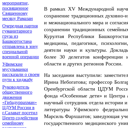
мероприятие,
посвященное
В рамках XV Международной научн
Священному
сохранение традиционных духовно-н
месяцу Рамазан
и межнационального мира и согласия
Очередная партия
сохранении традиционных семейных
гуманитарного
Курултая Республики Башкортоста
груза из
Башкортостана
медицины, педагогики, психологии
отправлена в зону
деятели науки и культуры. Докла
специальной
более 30 делегатов конференции 
военной операции
области и других регионов России.
Уфимские
мусульманки
рассказали о своем
На заседании выступили: заместите
пути к хиджабу
Ирина Небогатова; профессор Болга
Руководитель
Оренбургской области ЦДУМ Росси
общественного
фонда «Особенные дети» и Центра
движения
научный сотрудник отдела истории и
«Гибадуррахман»
ЦДУМ России в
литературы Уфимского федерально
г.Салават посетил
Марсиль Фархшатов; заведующая уче
Центр содействия
государственного медицинского уни
семейному