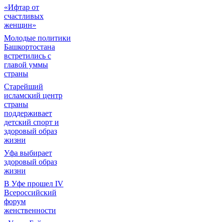
«Ифтар от
счастливых
женщин»
Молодые политики
Башкортостана
встретились с
главой уммы
страны
Старейший
исламский центр
страны
поддерживает
детский спорт и
здоровый образ
жизни
Уфа выбирает
здоровый образ
жизни
В Уфе прошел IV
Всероссийский
форум
женственности