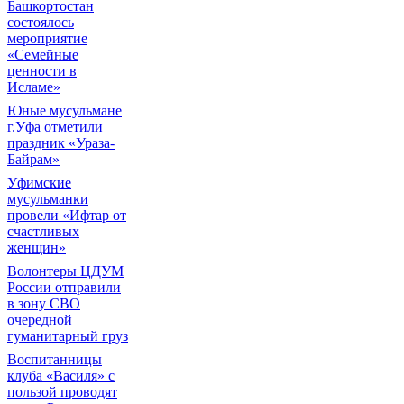
Башкортостан
состоялось
мероприятие
«Семейные
ценности в
Исламе»
Юные мусульмане
г.Уфа отметили
праздник «Ураза-
Байрам»
Уфимские
мусульманки
провели «Ифтар от
счастливых
женщин»
Волонтеры ЦДУМ
России отправили
в зону СВО
очередной
гуманитарный груз
Воспитанницы
клуба «Василя» с
пользой проводят