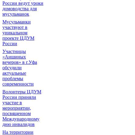
России ведут уроки
домоводства для
мусульманок
Мусульманки
участвуют в
уникальном
проекте ЦДУМ
России
Участницы
«Аишиных
вечеров» в г.Уфа
обсудили
актуальные
проблемы
современности
Волонтеры ЦДУМ
России приняли
участие в
мероприятии,
посвященном
Международному
дню инвалидов
На территории