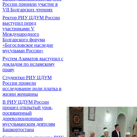
России приняли участие в
VII Болгарских чтениях
Ректор РИУ ЦДУМ России
выступил перед
участниками V
Международного
Болгарского форума
«Богословское наследие
мусульман России»
Рустем Азаматов выступил с
докладом по исламскому
праву
Студентки РИУ ЦДУМ
России провели
исследование роли платка в
жизни женщины
В РИУ ЦДУМ России
прошел открытый урок,
посвященный
дореволюционным
мусульманским деятелям
Башкортостана