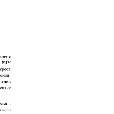
 июня
я РИУ
урсов
онов,
ления
ентре
мамов
ского