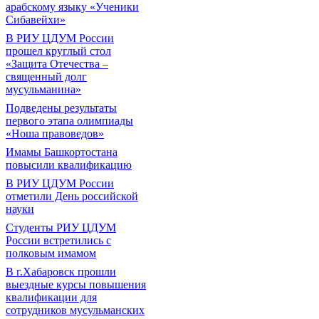
арабскому языку «Ученики
Сибавейхи»
В РИУ ЦДУМ России
прошел круглый стол
«Защита Отечества –
священный долг
мусульманина»
Подведены результаты
первого этапа олимпиады
«Ноша правоведов»
Имамы Башкортостана
повысили квалификацию
В РИУ ЦДУМ России
отметили День российской
науки
Студенты РИУ ЦДУМ
России встретились с
полковым имамом
В г.Хабаровск прошли
выездные курсы повышения
квалификации для
сотрудников мусульманских