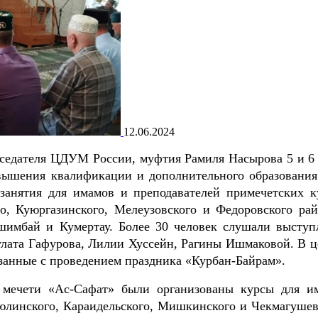
12.06.2024
седателя ЦДУМ России, муфтия Рамиля Насырова 5 и 6
овышения квалификации и дополнительного образовани
анятия для имамов и преподавателей примечетских к
о, Куюргазинского, Мелеузовского и Федоровского рай
Ишимбай и Кумертау. Более 30 человек слушали выступ
улата Гафурова, Лилии Хуссейн, Рагины Ишмаковой. В ц
занные с проведением праздника «Курбан-Байрам».
 мечети «Ас-Сафат» были организованы курсы для и
юлинского, Караидельского, Мишкинского и Чекмагушев