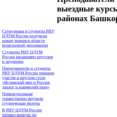
выездные курс
районах Башко
Сотрудники и студенты РИУ
ЦДУМ России получили
новые знания в области
религиозной дипломатии
Студенты РИУ ЦДУМ
России расширяют кругозор
и эрудицию
Преподаватели и студенты
РИУ ЦДУМ России приняли
участие в круглом столе
«Исламский мир и Россия:
диалог и взаимодействие»
Первокурсникам
торжественно вручили
студенческие билеты
В РИУ ЦДУМ России
прошел конкурс по