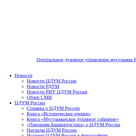
Центральное духовное управление мусульман 
Новости
Новости ЦДУМ России
Новости РДУМ
Новости РИУ ЦДУМ России
Обзор СМИ
ЦДУМ России
Справка о ЦДУМ России
Книга «Исторические очерки»
Книга «Мусульманское духовное собрание»
«Панорама Башкортостана» о ЦДУМ России
Награды ЦДУМ России
История ЦДУМ России в фотографиях