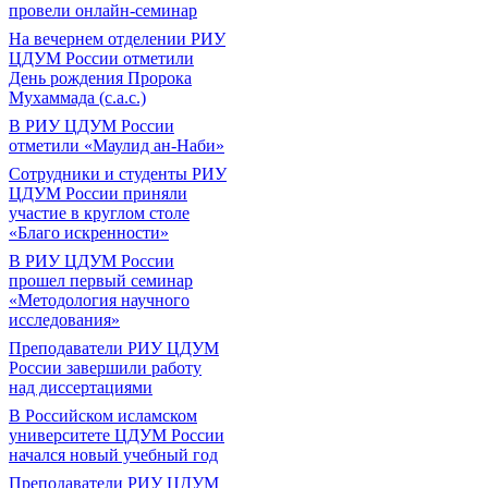
провели онлайн-семинар
На вечернем отделении РИУ
ЦДУМ России отметили
День рождения Пророка
Мухаммада (с.а.с.)
В РИУ ЦДУМ России
отметили «Маулид ан-Наби»
Сотрудники и студенты РИУ
ЦДУМ России приняли
участие в круглом столе
«Благо искренности»
В РИУ ЦДУМ России
прошел первый семинар
«Методология научного
исследования»
Преподаватели РИУ ЦДУМ
России завершили работу
над диссертациями
В Российском исламском
университете ЦДУМ России
начался новый учебный год
Преподаватели РИУ ЦДУМ