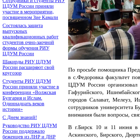
Сотрудники и студенты РИУ
ЦДУМ России приняли
участие в мероприятии,
посвященном Зие Камали
Состоялась защита
выпускных
квалификационных работ
студентов очно-заочной
формы обучения РИУ
ЦДУМ России
Шакирды РИУ ЦДУМ
России расширяют свой
По просьбе помощника Пред
кругозор
в с.Федоровка факультет п
Студенты РИУ ЦДУМ
ЦДУМ России организовал з
России приняли участие в
Гафурийского, Ишимбайског
конференции «Волжская
Булгария и Ислам.
городов Салават, Мелеуз, 
Одиннадцать веков
сотрудников университета Б
истории»
внимания были вопросы, свя
С Днем знаний!
Руководство РИУ ЦДУМ
В г.Бирск 10 и 11 июня в
России поддержало
Аскинского, Бирского, Дюрт
беженцев из ЛНР и ДНР