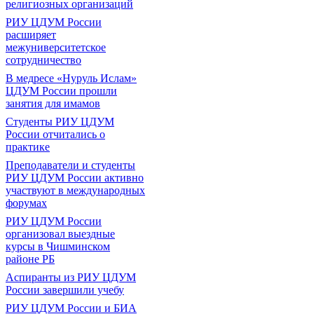
религиозных организаций
РИУ ЦДУМ России
расширяет
межуниверситетское
сотрудничество
В медресе «Нуруль Ислам»
ЦДУМ России прошли
занятия для имамов
Студенты РИУ ЦДУМ
России отчитались о
практике
Преподаватели и студенты
РИУ ЦДУМ России активно
участвуют в международных
форумах
РИУ ЦДУМ России
организовал выездные
курсы в Чишминском
районе РБ
Аспиранты из РИУ ЦДУМ
России завершили учебу
РИУ ЦДУМ России и БИА