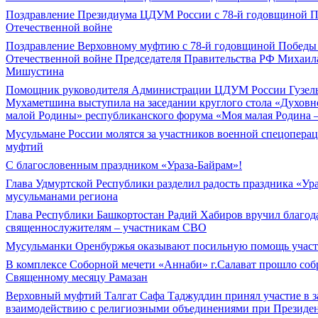
Поздравление Президиума ЦДУМ России с 78-й годовщиной П
Отечественной войне
Поздравление Верховному муфтию с 78-й годовщиной Победы 
Отечественной войне Председателя Правительства РФ Михаи
Мишустина
Помощник руководителя Администрации ЦДУМ России Гузел
Мухаметшина выступила на заседании круглого стола «Духовн
малой Родины» республиканского форума «Моя малая Родина 
Мусульмане России молятся за участников военной спецопера
муфтий
С благословенным праздником «Ураза-Байрам»!
Глава Удмуртской Республики разделил радость праздника «Ура
мусульманами региона
Глава Республики Башкортостан Радий Хабиров вручил благод
священнослужителям – участникам СВО
Мусульманки Оренбуржья оказывают посильную помощь учас
В комплексе Соборной мечети «Аннаби» г.Салават прошло соб
Священному месяцу Рамазан
Верховный муфтий Талгат Сафа Таджуддин принял участие в з
взаимодействию с религиозными объединениями при Президе