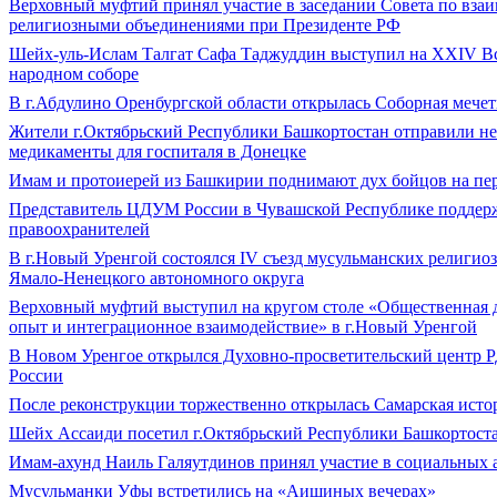
Верховный муфтий принял участие в заседании Совета по вза
религиозными объединениями при Президенте РФ
Шейх-уль-Ислам Талгат Сафа Таджуддин выступил на XXIV В
народном соборе
В г.Абдулино Оренбургской области открылась Соборная мечет
Жители г.Октябрьский Республики Башкортостан отправили н
медикаменты для госпиталя в Донецке
Имам и протоиерей из Башкирии поднимают дух бойцов на пе
Представитель ЦДУМ России в Чувашской Республике поддер
правоохранителей
В г.Новый Уренгой состоялся IV съезд мусульманских религио
Ямало-Ненецкого автономного округа
Верховный муфтий выступил на кругом столе «Общественная
опыт и интеграционное взаимодействие» в г.Новый Уренгой
В Новом Уренгое открылся Духовно-просветительский цен
России
После реконструкции торжественно открылась Самарская исто
Шейх Ассаиди посетил г.Октябрьский Республики Башкортост
Имам-ахунд Наиль Галяутдинов принял участие в социальных 
Мусульманки Уфы встретились на «Аишиных вечерах»