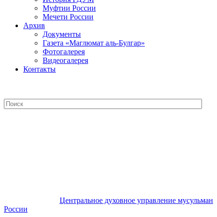
Муфтии России
Мечети России
Архив
Документы
Газета «Маглюмат аль-Булгар»
Фотогалерея
Видеогалерея
Контакты
Центральное духовное управление
мусульман России
Центральное духовное управление мусульман
России