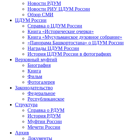
Новости РДУМ
Новости РИУ ЦДУМ России
Обзор СМИ
ЦДУМ России
Справка о ЦДУМ России
Книга «Исторические очерки»
Книга «Мусульманское духовное собрание»
«Панорама Башкортостана» о ЦДУМ России
Награды ЦДУМ России
История ЦДУМ России в фотографиях
Верховный муфтий
Биография
Книга
Фильм
Фотогалерея
Законодательство
Федеральное
Республиканское
Структура
Справка о РДУМ
История РДУМ
Муфтии России
Мечети России
Архив
Документы