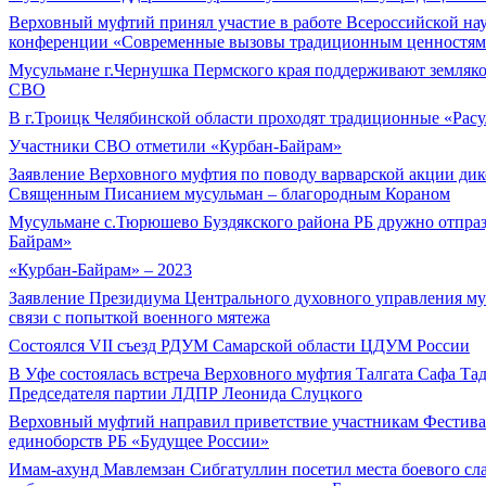
Верховный муфтий принял участие в работе Всероссийской на
конференции «Современные вызовы традиционным ценностям
Мусульмане г.Чернушка Пермского края поддерживают земляко
СВО
В г.Троицк Челябинской области проходят традиционные «Расу
Участники СВО отметили «Курбан-Байрам»
Заявление Верховного муфтия по поводу варварской акции дик
Священным Писанием мусульман – благородным Кораном
Мусульмане с.Тюрюшево Буздякского района РБ дружно отпра
Байрам»
«Курбан-Байрам» – 2023
Заявление Президиума Центрального духовного управления му
связи с попыткой военного мятежа
Состоялся VII съезд РДУМ Самарской области ЦДУМ России
В Уфе состоялась встреча Верховного муфтия Талгата Сафа Та
Председателя партии ЛДПР Леонида Слуцкого
Верховный муфтий направил приветствие участникам Фестива
единоборств РБ «Будущее России»
Имам-ахунд Мавлемзан Сибгатуллин посетил места боевого с