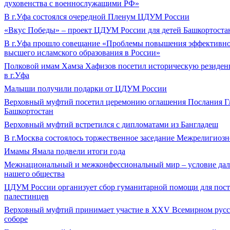
духовенства с военнослужащими РФ»
В г.Уфа состоялся очередной Пленум ЦДУМ России
«Вкус Победы» – проект ЦДУМ России для детей Башкортоста
В г.Уфа прошло совещание «Проблемы повышения эффективно
высшего исламского образования в России»
Полковой имам Хамза Хафизов посетил историческую резид
в г.Уфа
Малыши получили подарки от ЦДУМ России
Верховный муфтий посетил церемонию оглашения Послания Г
Башкортостан
Верховный муфтий встретился с дипломатами из Бангладеш
В г.Москва состоялось торжественное заседание Межрелигиозн
Имамы Ямала подвели итоги года
Межнациональный и межконфессиональный мир – условие дал
нашего общества
ЦДУМ России организует сбор гуманитарной помощи для пос
палестинцев
Верховный муфтий принимает участие в XXV Всемирном русс
соборе