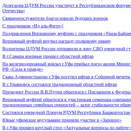
Делегация ЦДУМ России участвует в Республиканском форуме 
Отечества»
Священнослужители благословили будущих воинов
С праздником «Ид аль-Фитр»!
Поздравления Верховному муфтию с праздником «Ураза-Байра
Верховный муфтий вручил награду полковому имаму
Волонтеры ЦДУМ России отправили в зону СВО очередной гу
В г.Самара впервые прошел областной ифтар
На железнодорожный вокзал г.Уфа прибыл поезд акции Минис
РФ «Сила в правде»
Глава Администрации г.Уфа посетил ифтар в Соборной мечет
В г.Ульяновск состоялся традиционный областной ифтар
Президент России В.В.Путин обратился с Посланием к Федер
Верховный муфтий обратился к участникам семинара-совещан
традиционных семейных ценностей – залог стабильности общес
Состоялся очередной Пленум РДУМ Республики Башкортостан
Юные уфимские мусульмане приняли участие в «Зарнице»
В г.Уфа прошел круглый стол «Актуальные вопросы по работе