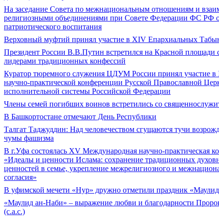
На заседание Совета по межнациональным отношениям и взаи
религиозными объединениями при Совете Федерации ФС РФ о
патриотического воспитания
Верховный муфтий принял участие в ХIV Епархиальных Табы
Президент России В.В.Путин встретился на Красной площади
лидерами традиционных конфессий
Куратор тюремного служения ЦДУМ России принял участие в 
научно-практической конференции Русской Православной Церк
исполнительной системы Российской Федерации
Члены семей погибших воинов встретились со священнослужи
В Башкортостане отмечают День Республики
Талгат Таджуддин: Над человечеством сгущаются тучи возрож
чумы фашизма
В г.Уфа состоялась XV Международная научно-практическая к
«Идеалы и ценности Ислама: сохранение традиционных духов
ценностей в семье, укрепление межрелигиозного и межнацион
согласия»
В уфимской мечети «Нур» дружно отметили праздник «Маулид
«Маулид ан-Наби» – выражение любви и благодарности Прор
(с.а.с.)