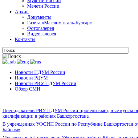
Муфтии России
Мечети России
Архив
Документы
Газета «Маглюмат аль-Булгар»
Фотогалерея
Видеогалерея
Контакты
Новости ЦДУМ России
Новости РДУМ
Новости РИУ ЦДУМ России
Обзор СМИ
Преподаватели РИУ ЦДУМ России провели выездные курсы 
квалификации в районах Башкортостана
В учреждениях УФСИН России по Республике Башкортостан о
Байрам»
Мусульмане д.Подымалово Уфимского района РБ организовал