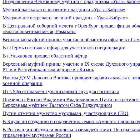
Поздравления Верховному муфтию с праздником «Ураза-Байра
Муфтий рассказал о значении праздника «Ураза-Байрам»
Мусульмане встречают великий праздник «Ураза-Байрам»
В Центральной соборной мечети г.Оренбург прошел финал обл
«Благословенный месяц Рамазан»
Верховный муфтий принял участие в областном ифтаре в г.Сам
В г.Пермь состоялся ифтар для участников спецоперации
В г.Ульяновск прошел областной ифтар
Верховный муфтий принял участие в IХ съезде Духовного упр
РТ и в Республиканском ифтаре в г.Казань
Имамы ДУМ Дальнего Востока проводят таравих-намазы в зон
военной операции
Из г.Уфа отправлен гуманитарный груз для госпиталя
Президент России Владимир Владимирович Путин встретился 
Верховным муфтием Талгатом Сафа Таджуддином
Путин отметил мужество мусульман, участвующих в СВО
В Клубе по созданию и сохранению семьи «Аманат» прошла оч
В Росгвардии обсудили вопросы взаимодействия с Центральн
управлением мусульман России