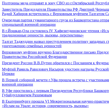
Полтонны меда отправят в зону СВО из г.Октябрьский Респуб
Заместитель Председателя Правительства РФ Дмитрий Черныш
Радий Хабиров встретились с Верховным муфтием Талгатом 
Очередная партия гуманитарного груза из Башкортостана отпра
специальной военной операции
В г.Йошкар-Ола состоялись IV Хафизитдиновские чтения «Исл
традиционные ценности, вызовы, перспективы»
Талгат Таджуддин назвал преступлением политику западных с
уничтожению семейных ценностей
Верховному муфтию вручено Благодарственное письмо Предсе
Правительства Российской Федерации
Президент России В.В.Путин обратился с Посланием к Федер
Муфтий Рамиль Равилович Насыров удостоен награды Русской
Церкви
В Первой соборной мечети г.Уфа прошла встреча с участникам
военной операции
В Уфе простились с первым Президентом Республики Башкорт
Губайдулловичем Рахимовым
В Екатеринбурге прошла VI Межрегиональная научно-практич
«Ислам на Урале: история, современность, вызовы»