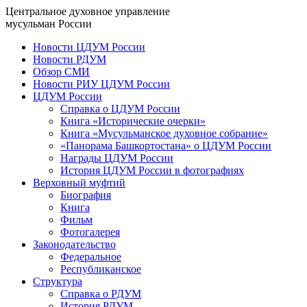
Центральное духовное управление
мусульман России
Новости ЦДУМ России
Новости РДУМ
Обзор СМИ
Новости РИУ ЦДУМ России
ЦДУМ России
Справка о ЦДУМ России
Книга «Исторические очерки»
Книга «Мусульманское духовное собрание»
«Панорама Башкортостана» о ЦДУМ России
Награды ЦДУМ России
История ЦДУМ России в фотографиях
Верховный муфтий
Биография
Книга
Фильм
Фотогалерея
Законодательство
Федеральное
Республиканское
Структура
Справка о РДУМ
История РДУМ