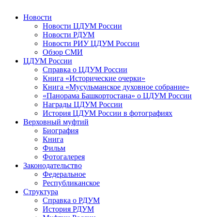
Новости
Новости ЦДУМ России
Новости РДУМ
Новости РИУ ЦДУМ России
Обзор СМИ
ЦДУМ России
Справка о ЦДУМ России
Книга «Исторические очерки»
Книга «Мусульманское духовное собрание»
«Панорама Башкортостана» о ЦДУМ России
Награды ЦДУМ России
История ЦДУМ России в фотографиях
Верховный муфтий
Биография
Книга
Фильм
Фотогалерея
Законодательство
Федеральное
Республиканское
Структура
Справка о РДУМ
История РДУМ