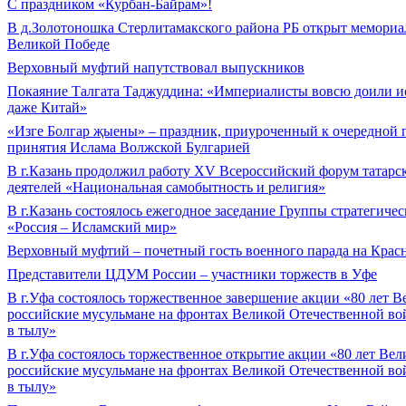
С праздником «Курбан-Байрам»!
В д.Золотоношка Стерлитамакского района РБ открыт мемори
Великой Победе
Верховный муфтий напутствовал выпускников
Покаяние Талгата Таджуддина: «Империалисты вовсю доили и
даже Китай»
«Изге Болгар җыены» – праздник, приуроченный к очередной
принятия Ислама Волжской Булгарией
В г.Казань продолжил работу XV Всероссийский форум татарс
деятелей «Национальная самобытность и религия»
В г.Казань состоялось ежегодное заседание Группы стратегиче
«Россия – Исламский мир»
Верховный муфтий – почетный гость военного парада на Кра
Представители ЦДУМ России – участники торжеств в Уфе
В г.Уфа состоялось торжественное завершение акции «80 лет 
российские мусульмане на фронтах Великой Отечественной вой
в тылу»
В г.Уфа состоялось торжественное открытие акции «80 лет Ве
российские мусульмане на фронтах Великой Отечественной вой
в тылу»