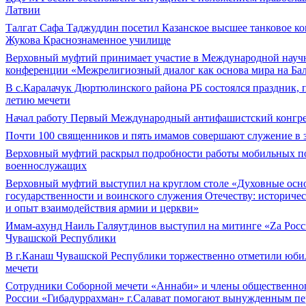
Латвии
Талгат Сафа Таджуддин посетил Казанское высшее танковое к
Жукова Краснознаменное училище
Верховный муфтий принимает участие в Международной науч
конференции «Межрелигиозный диалог как основа мира на Ба
В с.Каралачук Дюртюлинского района РБ состоялся праздник,
летию мечети
Начал работу Первый Международный антифашистский конгре
Почти 100 священников и пять имамов совершают служение в
Верховный муфтий раскрыл подробности работы мобильных п
военнослужащих
Верховный муфтий выступил на круглом столе «Духовные осн
государственности и воинского служения Отечеству: историчес
и опыт взаимодействия армии и церкви»
Имам-ахунд Наиль Галяутдинов выступил на митинге «Zа Росс
Чувашской Республики
В г.Канаш Чувашской Республики торжественно отметили юб
мечети
Сотрудники Соборной мечети «Аннаби» и члены общественн
России «Гибадуррахман» г.Салават помогают вынужденным пе