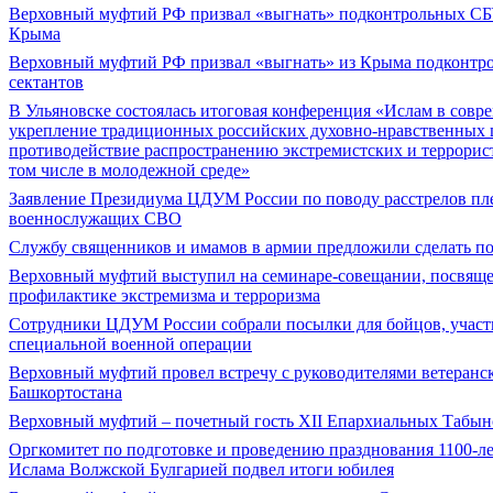
Верховный муфтий РФ призвал «выгнать» подконтрольных СБУ
Крыма
Верховный муфтий РФ призвал «выгнать» из Крыма подконтр
сектантов
В Ульяновске состоялась итоговая конференция «Ислам в совр
укрепление традиционных российских духовно-нравственных 
противодействие распространению экстремистских и террорист
том числе в молодежной среде»
Заявление Президиума ЦДУМ России по поводу расстрелов пл
военнослужащих СВО
Службу священников и имамов в армии предложили сделать п
Верховный муфтий выступил на семинаре-совещании, посвящ
профилактике экстремизма и терроризма
Сотрудники ЦДУМ России собрали посылки для бойцов, учас
специальной военной операции
Верховный муфтий провел встречу с руководителями ветеранс
Башкортостана
Верховный муфтий – почетный гость ХII Епархиальных Табын
Оргкомитет по подготовке и проведению празднования 1100-л
Ислама Волжской Булгарией подвел итоги юбилея