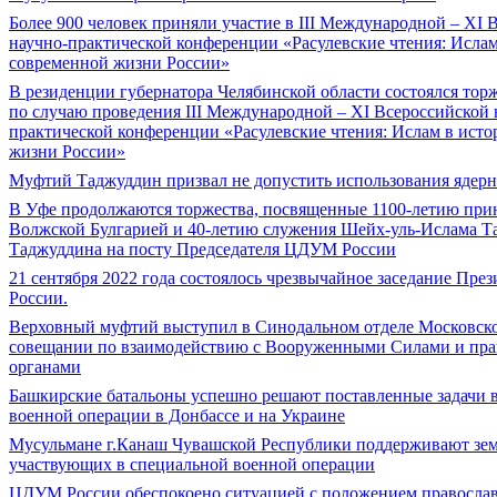
Более 900 человек приняли участие в III Международной – XI 
научно-практической конференции «Расулевские чтения: Ислам
современной жизни России»
В резиденции губернатора Челябинской области состоялся то
по случаю проведения III Международной – XI Всероссийской 
практической конференции «Расулевские чтения: Ислам в ист
жизни России»
Муфтий Таджуддин призвал не допустить использования ядер
В Уфе продолжаются торжества, посвященные 1100-летию при
Волжской Булгарией и 40-летию служения Шейх-уль-Ислама Т
Таджуддина на посту Председателя ЦДУМ России
21 сентября 2022 года состоялось чрезвычайное заседание П
России.
Верховный муфтий выступил в Синодальном отделе Московско
совещании по взаимодействию с Вооруженными Силами и пр
органами
Башкирские батальоны успешно решают поставленные задачи в
военной операции в Донбассе и на Украине
Мусульмане г.Канаш Чувашской Республики поддерживают зем
участвующих в специальной военной операции
ЦДУМ России обеспокоено ситуацией с положением правосла