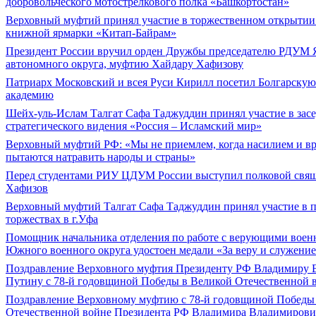
добровольческого мотострелкового полка «Башкортостан»
Верховный муфтий принял участие в торжественном открыти
книжной ярмарки «Китап-Байрам»
Президент России вручил орден Дружбы председателю РДУМ 
автономного округа, муфтию Хайдару Хафизову
Патриарх Московский и всея Руси Кирилл посетил Болгарску
академию
Шейх-уль-Ислам Талгат Сафа Таджуддин принял участие в зас
стратегического видения «Россия – Исламский мир»
Верховный муфтий РФ: «Мы не приемлем, когда насилием и вр
пытаются натравить народы и страны»
Перед студентами РИУ ЦДУМ России выступил полковой свя
Хафизов
Верховный муфтий Талгат Сафа Таджуддин принял участие в 
торжествах в г.Уфа
Помощник начальника отделения по работе с верующими вое
Южного военного округа удостоен медали «За веру и служение
Поздравление Верховного муфтия Президенту РФ Владимиру
Путину с 78-й годовщиной Победы в Великой Отечественной 
Поздравление Верховному муфтию с 78-й годовщиной Победы 
Отечественной войне Президента РФ Владимира Владимиров