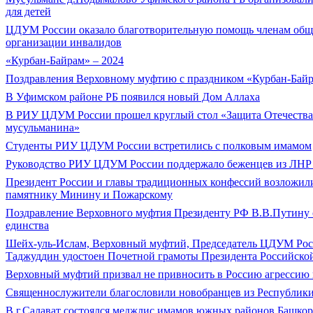
для детей
ЦДУМ России оказало благотворительную помощь членам общ
организации инвалидов
«Курбан-Байрам» – 2024
Поздравления Верховному муфтию с праздником «Курбан-Бай
В Уфимском районе РБ появился новый Дом Аллаха
В РИУ ЦДУМ России прошел круглый стол «Защита Отечества
мусульманина»
Студенты РИУ ЦДУМ России встретились с полковым имамом
Руководство РИУ ЦДУМ России поддержало беженцев из ЛНР
Президент России и главы традиционных конфессий возложил
памятнику Минину и Пожарскому
Поздравление Верховного муфтия Президенту РФ В.В.Путину 
единства
Шейх-уль-Ислам, Верховный муфтий, Председатель ЦДУМ Рос
Таджуддин удостоен Почетной грамоты Президента Российско
Верховный муфтий призвал не привносить в Россию агрессию 
Священнослужители благословили новобранцев из Республики
В г.Салават состоялся меджлис имамов южных районов Башкор