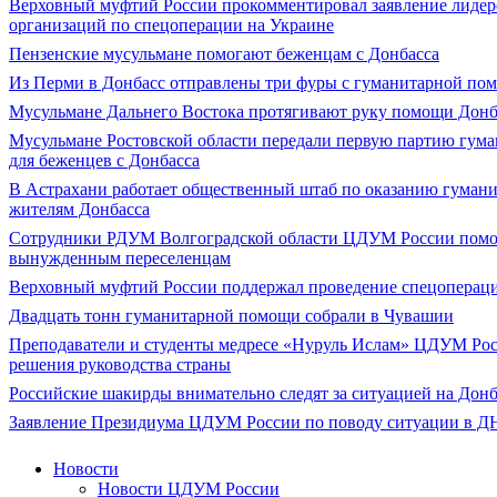
Верховный муфтий России прокомментировал заявление лидер
организаций по спецоперации на Украине
Пензенские мусульмане помогают беженцам с Донбасса
Из Перми в Донбасс отправлены три фуры с гуманитарной по
Мусульмане Дальнего Востока протягивают руку помощи Донб
Мусульмане Ростовской области передали первую партию гум
для беженцев с Донбасса
В Астрахани работает общественный штаб по оказанию гуман
жителям Донбасса
Сотрудники РДУМ Волгоградской области ЦДУМ России пом
вынужденным переселенцам
Верховный муфтий России поддержал проведение спецоперац
Двадцать тонн гуманитарной помощи собрали в Чувашии
Преподаватели и студенты медресе «Нуруль Ислам» ЦДУМ Ро
решения руководства страны
Российские шакирды внимательно следят за ситуацией на Донб
Заявление Президиума ЦДУМ России по поводу ситуации в Д
Новости
Новости ЦДУМ России