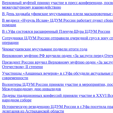
Верховный муфтий принял участие в пресс-конференции, пос
межкультурному взаимодействию
В День хиджаба уфимские мусульманки плели маскировочные 
В медресе «Нуруль Ислам» ЦДУМ России работает пункт сбор
помощи
В г.Уфа состоялся расширенный Пленум-Шура ЦДУМ России
Сотрудники ЦДУМ России отправили очередной груз в зону с
операции
Чекмагушевские мусульмане подвели итоги года
Верховному муфтию РФ вручили орден «За заслуги перед Оте
Президент России вручил Верховному муфтию орден «За заслу
Отечеством» II степени
Участницы «Аишиных вечеров» в г.Уфа обсудили актуальные
современности
Волонтеры ЦДУМ России приняли участие в мероприятии, по
Международному дню инвалидов
Лидеры традиционных конфессий приняли участие в XXVI Вс
народном соборе
Историческую резиденцию ЦДУМ России в г.Уфа посетила пра
делегация из Астраханской области