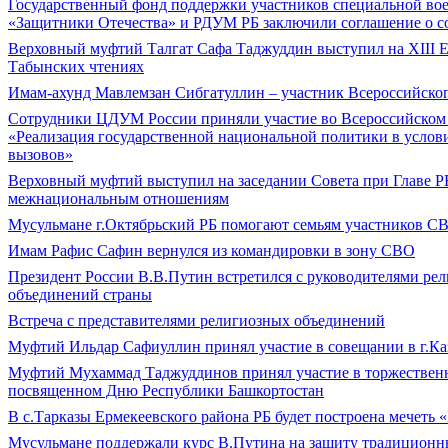
Государственный фонд поддержки участников специальной во
«Защитники Отечества» и РДУМ РБ заключили соглашение о с
Верховный муфтий Талгат Сафа Таджуддин выступил на ХIII 
Табынских чтениях
Имам-ахунд Мавлемзан Сибгатуллин – участник Всероссийско
Сотрудники ЦДУМ России приняли участие во Всероссийском
«Реализация государственной национальной политики в услов
вызовов»
Верховный муфтий выступил на заседании Совета при Главе Р
межнациональным отношениям
Мусульмане г.Октябрьский РБ помогают семьям участников С
Имам Рафис Сафин вернулся из командировки в зону СВО
Президент России В.В.Путин встретился с руководителями ре
объединений страны
Встреча с представителями религиозных объединений
Муфтий Ильдар Сафиуллин принял участие в совещании в г.Ка
Муфтий Мухаммад Таджуддинов принял участие в торжествен
посвященном Дню Республики Башкортостан
В с.Тарказы Ермекеевского района РБ будет построена мечеть 
Мусульмане поддержали курс В.Путина на защиту традиционн