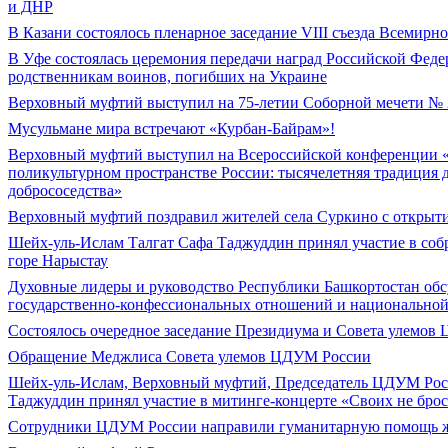
и ДНР
В Казани состоялось пленарное заседание VIII съезда Всемирно
В Уфе состоялась церемония передачи наград Российской Фед
родственникам воинов, погибших на Украине
Верховный муфтий выступил на 75-летии Соборной мечети №
Мусульмане мира встречают «Курбан-Байрам»!
Верховный муфтий выступил на Всероссийской конференции 
поликультурном пространстве России: тысячелетняя традиция
добрососедства»
Верховный муфтий поздравил жителей села Суркино с открыт
Шейх-уль-Ислам Талгат Сафа Таджуддин принял участие в соб
горе Нарыстау
Духовные лидеры и руководство Республики Башкортостан об
государственно-конфессиональных отношений и национально
Состоялось очередное заседание Президиума и Совета улемо
Обращение Меджлиса Совета улемов ЦДУМ России
Шейх-уль-Ислам, Верховный муфтий, Председатель ЦДУМ Рос
Таджуддин принял участие в митинге-концерте «Своих не бро
Сотрудники ЦДУМ России направили гуманитарную помощь ж