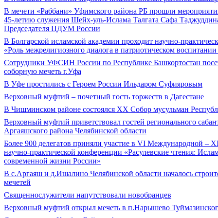
В мечети «Раббани» Уфимского района РБ прошли мероприяти
45-летию служения Шейх-уль-Ислама Талгата Сафа Таджуддина
Председателя ЦДУМ России
В Болгарской исламской академии проходит научно-практичес
«Роль межрелигиозного диалога в патриотическом воспитани
Сотрудники УФСИН России по Республике Башкортостан пос
соборную мечеть г.Уфа
В Уфе простились с Героем России Ильдаром Суфияровым
Верховный муфтий – почетный гость торжеств в Дагестане
В Чишминском районе состоялся XX Собор мусульман Респуб
Верховный муфтий приветствовал гостей регионального сабан
Аргаяшского района Челябинской области
Более 900 делегатов приняли участие в VI Международной – 
научно-практической конференции «Расулевские чтения: Ислам
современной жизни России»
В с.Аргаяш и д.Ишалино Челябинской области началось строи
мечетей
Священнослужители напутствовали новобранцев
Верховный муфтий открыл мечеть в п.Нарышево Туймазинског