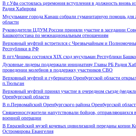
В г.Уфа состоялась церемония вступления в должность вновь и
Радия Хабирова
Мусульмане города Канаш собрали гуманитарную помощь для 
области
Руководители ЦДУМ России приняли участие в заседании Сове
Башкортостана по межнациональным отношениям
Верховный муфтий встретился с Чрезвычайным и Полномочны
Республики в РФ
В пгт.Чишмы состоялся XIX сход мусульман Республики Башко
Духовные лидеры поддержали инициативу Главы РБ Радия Хаб
проведении молебнов в поддержку участников СВО
Верховный муфтий и губернатор Оренбургской области открыл
п.Тюльган
Верховный муфтий принял участие в очередном съезде (медж
Оренбургской области
В п.Первомайский Оренбургского района Оренбургской област
Священнослужители напутствовали бойцов, отправляющихся в
военной операции
В Евразийский музей кочевых цивилизаций переданы копии К
Остромирова Евангелия