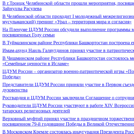
В г.Троицк Челябинской области прошли мероприятия, посвящ
Зайнуллы Расулева
В Челябинской области проходит I молодежный межрелигиозн
мусульманский) тренинг «Урал – территория мира и согласия»
На Пленуме ЦДУМ России обсудили выполнение программы м
посвященных Году семьи
В Туймазинском районе Республики Башкортостан построена е
Имам-ахунд Наиль Галяутдинов принял участие в патриотичес
В Чишминском районе Республики Башкортостан состоялось м
«Семейные ценности в Исламе»
ЦДУМ России – организатор военно-патриотической игры «По
Победы»
Представители ЦДУМ России приняли участие в Первом съезд
духовенства
Росгвардия и ЦДУМ России заключили Соглашение о сотрудни
Руководители ЦДУМ России участвуют в работе XIV Всеросси
татарских религиозных деятелей
Верховный муфтий принял участие в праздничном торжествен
посвященном 79-й годовщине Победы в Великой Отечественно
В Московском Кремле состоялась инаугурация Президента Рос