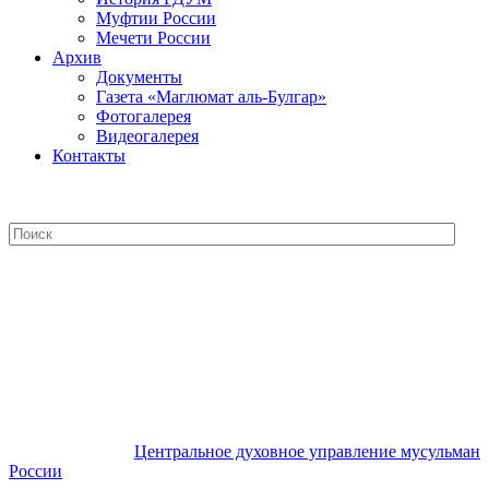
Муфтии России
Мечети России
Архив
Документы
Газета «Маглюмат аль-Булгар»
Фотогалерея
Видеогалерея
Контакты
Центральное духовное управление
мусульман России
Центральное духовное управление мусульман
России