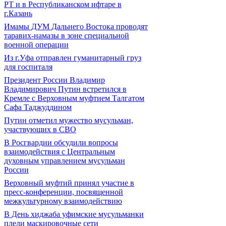
РТ и в Республиканском ифтаре в
г.Казань
Имамы ДУМ Дальнего Востока проводят
таравих-намазы в зоне специальной
военной операции
Из г.Уфа отправлен гуманитарный груз
для госпиталя
Президент России Владимир
Владимирович Путин встретился в
Кремле с Верховным муфтием Талгатом
Сафа Таджуддином
Путин отметил мужество мусульман,
участвующих в СВО
В Росгвардии обсудили вопросы
взаимодействия с Центральным
духовным управлением мусульман
России
Верховный муфтий принял участие в
пресс-конференции, посвященной
межкультурному взаимодействию
В День хиджаба уфимские мусульманки
плели маскировочные сети