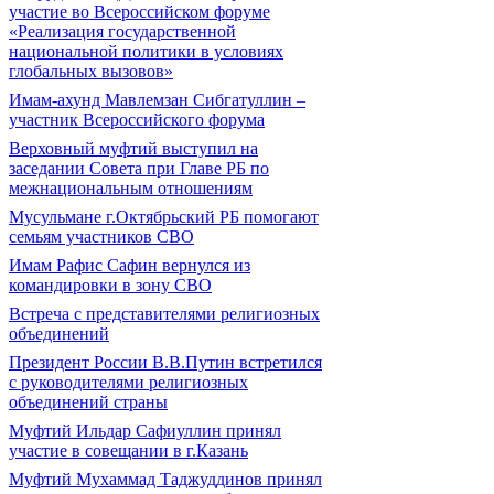
участие во Всероссийском форуме
«Реализация государственной
национальной политики в условиях
глобальных вызовов»
Имам-ахунд Мавлемзан Сибгатуллин –
участник Всероссийского форума
Верховный муфтий выступил на
заседании Совета при Главе РБ по
межнациональным отношениям
Мусульмане г.Октябрьский РБ помогают
семьям участников СВО
Имам Рафис Сафин вернулся из
командировки в зону СВО
Встреча с представителями религиозных
объединений
Президент России В.В.Путин встретился
с руководителями религиозных
объединений страны
Муфтий Ильдар Сафиуллин принял
участие в совещании в г.Казань
Муфтий Мухаммад Таджуддинов принял