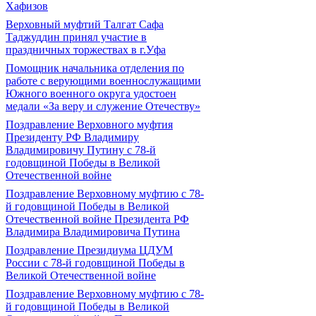
Хафизов
Верховный муфтий Талгат Сафа
Таджуддин принял участие в
праздничных торжествах в г.Уфа
Помощник начальника отделения по
работе с верующими военнослужащими
Южного военного округа удостоен
медали «За веру и служение Отечеству»
Поздравление Верховного муфтия
Президенту РФ Владимиру
Владимировичу Путину с 78-й
годовщиной Победы в Великой
Отечественной войне
Поздравление Верховному муфтию с 78-
й годовщиной Победы в Великой
Отечественной войне Президента РФ
Владимира Владимировича Путина
Поздравление Президиума ЦДУМ
России с 78-й годовщиной Победы в
Великой Отечественной войне
Поздравление Верховному муфтию с 78-
й годовщиной Победы в Великой