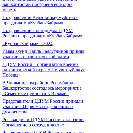
Башкортостан построена еще одна
мечеть
Поздравления Верховному муфтию с
праздником «Курбан-Байрам»
Поздравление Президиума ЦДУМ
России с праздником «Курбан-Байрам»
«Курбан-Байрам» – 2024
Имам-ахунд Наиль Галяутдинов принял
участие в патриотической акции
ЦДУМ России – организатор военно-
патриотической игры «Почувствуй вкус
Победы»
В Чишминском районе Республики
Башкортостан состоялось мероприятие
«Семейные ценности в Исламе»
Представители ЦДУМ России приняли
участие в Первом съезде военного
духовенства
Росгвардия и ЦДУМ России заключили
Соглашение о сотрудничестве
Руководители ЦДУМ России участвуют