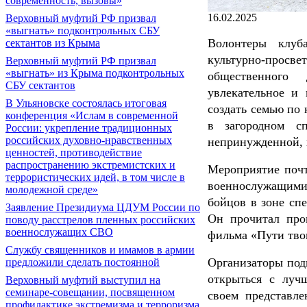
современность, вызовы»
16.02.2025
Верховный муфтий РФ призвал
«выгнать» подконтрольных СБУ
Волонтеры клуба
сектантов из Крыма
культурно-просв
Верховный муфтий РФ призвал
«выгнать» из Крыма подконтрольных
общественного
СБУ сектантов
увлекательное и 
В Ульяновске состоялась итоговая
создать семью по
конференция «Ислам в современной
в загородном с
России: укрепление традиционных
российских духовно-нравственных
непринужденной, 
ценностей, противодействие
распространению экстремистских и
Мероприятие поч
террористических идей, в том числе в
военнослужащим
молодежной среде»
бойцов в зоне сп
Заявление Президиума ЦДУМ России по
Он прочитал про
поводу расстрелов пленных российских
военнослужащих СВО
фильма «Пути тво
Службу священников и имамов в армии
Организаторы под
предложили сделать постоянной
открыться с луч
Верховный муфтий выступил на
семинаре-совещании, посвященном
своем представл
профилактике экстремизма и терроризма