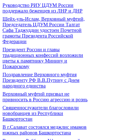
Руководство РИУ ЦДУМ России
поддержало беженцев из ЛНР и ДНР
Шейх-уль-Ислам, Верховный муфтий,
Председатель ЦДУМ России Талгат
Сафа Таджуддин удостоен Почетной
грамоты Президента Российской
Федерации
Президент России и главы
традиционных конфессий возложили
цветы к памятнику Минину и
Пожарскому
Поздравление Верховного муфтия
Президенту РФ В.В.Путину с Днем
народного единства
Верховный муфтий призвал не
привносить в Россию агрессию и рознь
Священнослужители благословили
новобранцев из Республики
Башкортостан
В г.Салават состоялся меджлис имамов
южных районов Башкортостана