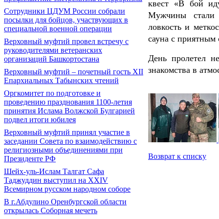
квест «В бой ид
Сотрудники ЦДУМ России собрали
Мужчины стали 
посылки для бойцов, участвующих в
ловкость и метко
специальной военной операции
сауна с приятным
Верховный муфтий провел встречу с
руководителями ветеранских
День пролетел н
организаций Башкортостана
знакомства в атмо
Верховный муфтий – почетный гость ХII
Епархиальных Табынских чтений
Оргкомитет по подготовке и
проведению празднования 1100-летия
принятия Ислама Волжской Булгарией
подвел итоги юбилея
Верховный муфтий принял участие в
заседании Совета по взаимодействию с
религиозными объединениями при
Возврат к списку
Президенте РФ
Шейх-уль-Ислам Талгат Сафа
Таджуддин выступил на XXIV
Всемирном русском народном соборе
В г.Абдулино Оренбургской области
открылась Соборная мечеть