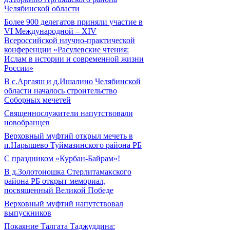
Челябинской области
Более 900 делегатов приняли участие в
VI Международной – ХIV
Всероссийской научно-практической
конференции «Расулевские чтения:
Ислам в истории и современной жизни
России»
В с.Аргаяш и д.Ишалино Челябинской
области началось строительство
Соборных мечетей
Священнослужители напутствовали
новобранцев
Верховный муфтий открыл мечеть в
п.Нарышево Туймазинского района РБ
С праздником «Курбан-Байрам»!
В д.Золотоношка Стерлитамакского
района РБ открыт мемориал,
посвященный Великой Победе
Верховный муфтий напутствовал
выпускников
Покаяние Талгата Таджуддина: