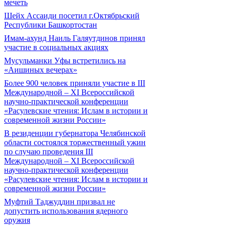
мечеть
Шейх Ассаиди посетил г.Октябрьский
Республики Башкортостан
Имам-ахунд Наиль Галяутдинов принял
участие в социальных акциях
Мусульманки Уфы встретились на
«Аишиных вечерах»
Более 900 человек приняли участие в III
Международной – XI Всероссийской
научно-практической конференции
«Расулевские чтения: Ислам в истории и
современной жизни России»
В резиденции губернатора Челябинской
области состоялся торжественный ужин
по случаю проведения III
Международной – XI Всероссийской
научно-практической конференции
«Расулевские чтения: Ислам в истории и
современной жизни России»
Муфтий Таджуддин призвал не
допустить использования ядерного
оружия