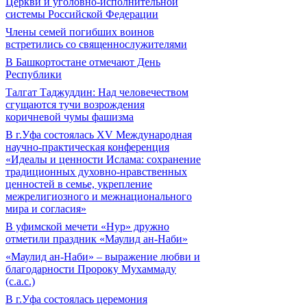
Церкви и уголовно-исполнительной
системы Российской Федерации
Члены семей погибших воинов
встретились со священнослужителями
В Башкортостане отмечают День
Республики
Талгат Таджуддин: Над человечеством
сгущаются тучи возрождения
коричневой чумы фашизма
В г.Уфа состоялась XV Международная
научно-практическая конференция
«Идеалы и ценности Ислама: сохранение
традиционных духовно-нравственных
ценностей в семье, укрепление
межрелигиозного и межнационального
мира и согласия»
В уфимской мечети «Нур» дружно
отметили праздник «Маулид ан-Наби»
«Маулид ан-Наби» – выражение любви и
благодарности Пророку Мухаммаду
(с.а.с.)
В г.Уфа состоялась церемония