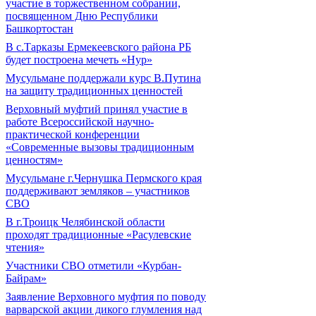
участие в торжественном собрании,
посвященном Дню Республики
Башкортостан
В с.Тарказы Ермекеевского района РБ
будет построена мечеть «Нур»
Мусульмане поддержали курс В.Путина
на защиту традиционных ценностей
Верховный муфтий принял участие в
работе Всероссийской научно-
практической конференции
«Современные вызовы традиционным
ценностям»
Мусульмане г.Чернушка Пермского края
поддерживают земляков – участников
СВО
В г.Троицк Челябинской области
проходят традиционные «Расулевские
чтения»
Участники СВО отметили «Курбан-
Байрам»
Заявление Верховного муфтия по поводу
варварской акции дикого глумления над