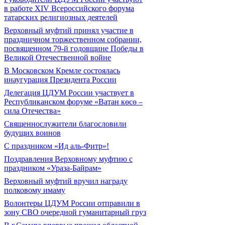
в работе XIV Всероссийского форума
татарских религиозных деятелей
Верховный муфтий принял участие в
праздничном торжественном собрании,
посвященном 79-й годовщине Победы в
Великой Отечественной войне
В Московском Кремле состоялась
инаугурация Президента России
Делегация ЦДУМ России участвует в
Республиканском форуме «Ватан көсө –
сила Отечества»
Священнослужители благословили
будущих воинов
С праздником «Ид аль-Фитр»!
Поздравления Верховному муфтию с
праздником «Ураза-Байрам»
Верховный муфтий вручил награду
полковому имаму
Волонтеры ЦДУМ России отправили в
зону СВО очередной гуманитарный груз