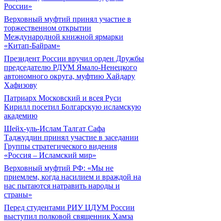
России»
Верховный муфтий принял участие в
торжественном открытии
Международной книжной ярмарки
«Китап-Байрам»
Президент России вручил орден Дружбы
председателю РДУМ Ямало-Ненецкого
автономного округа, муфтию Хайдару
Хафизову
Патриарх Московский и всея Руси
Кирилл посетил Болгарскую исламскую
академию
Шейх-уль-Ислам Талгат Сафа
Таджуддин принял участие в заседании
Группы стратегического видения
«Россия – Исламский мир»
Верховный муфтий РФ: «Мы не
приемлем, когда насилием и враждой на
нас пытаются натравить народы и
страны»
Перед студентами РИУ ЦДУМ России
выступил полковой священник Хамза