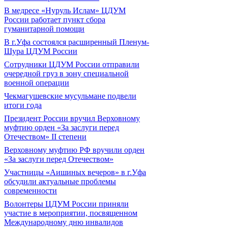
В медресе «Нуруль Ислам» ЦДУМ
России работает пункт сбора
гуманитарной помощи
В г.Уфа состоялся расширенный Пленум-
Шура ЦДУМ России
Сотрудники ЦДУМ России отправили
очередной груз в зону специальной
военной операции
Чекмагушевские мусульмане подвели
итоги года
Президент России вручил Верховному
муфтию орден «За заслуги перед
Отечеством» II степени
Верховному муфтию РФ вручили орден
«За заслуги перед Отечеством»
Участницы «Аишиных вечеров» в г.Уфа
обсудили актуальные проблемы
современности
Волонтеры ЦДУМ России приняли
участие в мероприятии, посвященном
Международному дню инвалидов