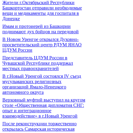
Жители г.Октябрьский Республики
Башкортостан отправили необходимые
вещи и медикаменты для госпиталя в
Донецке
Имам и протоиерей из Башкирии
поднимают дух бойцов на передовой
В Новом Уренгое открылся Духовно-
просветительский центр РДУМ ЯНАО
ЦДУМ России
Представитель ЦДУМ России в
Чувашской Республике поддержал
местных правоохранителей
В г.Новый Уренгой состоялся IV съезд
мусульманских религиозных
организаций Ямало-Ненецкого
автономного округа
Верховный муфтий выступил на кругом
столе «Общественная дипломатия СНГ:
опыт и интеграционное
взаимодействие» в г.Новый Уренгой
После реконструкции торжественно
открылась Самарская историческая