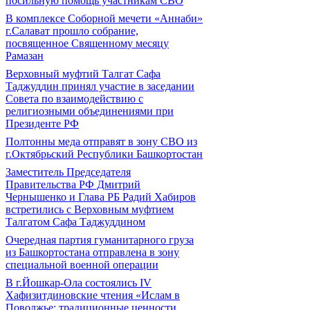
посильную помощь участникам СВО
В комплексе Соборной мечети «Аннаби»
г.Салават прошло собрание,
посвященное Священному месяцу
Рамазан
Верховный муфтий Талгат Сафа
Таджуддин принял участие в заседании
Совета по взаимодействию с
религиозными объединениями при
Президенте РФ
Полтонны меда отправят в зону СВО из
г.Октябрьский Республики Башкортостан
Заместитель Председателя
Правительства РФ Дмитрий
Чернышенко и Глава РБ Радий Хабиров
встретились с Верховным муфтием
Талгатом Сафа Таджуддином
Очередная партия гуманитарного груза
из Башкортостана отправлена в зону
специальной военной операции
В г.Йошкар-Ола состоялись IV
Хафизитдиновские чтения «Ислам в
Поволжье: традиционные ценности,