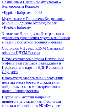
Священным Писанием мусульман –
благородным Кораном
«Курбан-Байрам» – 2023
Мусульмане с.Тюрюшево Буздякского
района РБ дружно отпраздновали
«Курбан-Байрам»
Заявление Президиума Центрального
духовного управления мусульман России
в связи с попыткой военного мятежа
Состоялся VII съезд РДУМ Самарской
области ЦДУМ России
В Уфе состоялась встреча Верховного
муфтия Талгата Сафа Таджуддина и
Председателя партии ЛДПР Леонида
Слуцкого
Имам-ахунд Мавлемзан Сибгатуллин
посетил места боевого слаживания
добровольческого мотострелкового
полка «Башкортостан»
Верховный муфтий направил
приветствие участникам Фестиваля
спорта и единоборств РБ «Будущее