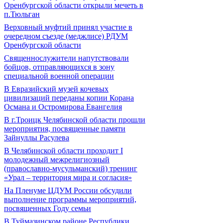
Оренбургской области открыли мечеть в
п.Тюльган
Верховный муфтий принял участие в
очередном съезде (меджлисе) РДУМ
Оренбургской области
Священнослужители напутствовали
бойцов, отправляющихся в зону
специальной военной операции
В Евразийский музей кочевых
цивилизаций переданы копии Корана
Османа и Остромирова Евангелия
В г.Троицк Челябинской области прошли
мероприятия, посвященные памяти
Зайнуллы Расулева
В Челябинской области проходит I
молодежный межрелигиозный
(православно-мусульманский) тренинг
«Урал – территория мира и согласия»
На Пленуме ЦДУМ России обсудили
выполнение программы мероприятий,
посвященных Году семьи
В Туймазинском районе Республики