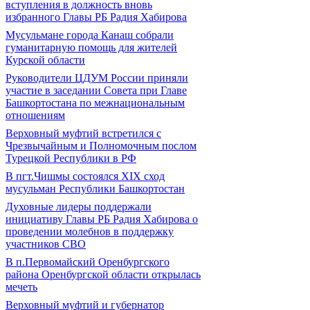
вступления в должность вновь
избранного Главы РБ Радия Хабирова
Мусульмане города Канаш собрали
гуманитарную помощь для жителей
Курской области
Руководители ЦДУМ России приняли
участие в заседании Совета при Главе
Башкортостана по межнациональным
отношениям
Верховный муфтий встретился с
Чрезвычайным и Полномочным послом
Турецкой Республики в РФ
В пгт.Чишмы состоялся XIX сход
мусульман Республики Башкортостан
Духовные лидеры поддержали
инициативу Главы РБ Радия Хабирова о
проведении молебнов в поддержку
участников СВО
В п.Первомайский Оренбургского
района Оренбургской области открылась
мечеть
Верховный муфтий и губернатор