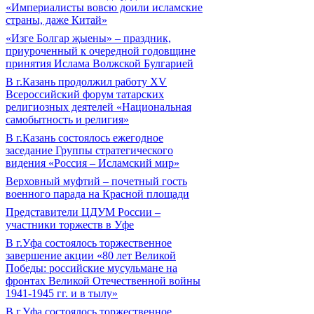
«Империалисты вовсю доили исламские
страны, даже Китай»
«Изге Болгар җыены» – праздник,
приуроченный к очередной годовщине
принятия Ислама Волжской Булгарией
В г.Казань продолжил работу XV
Всероссийский форум татарских
религиозных деятелей «Национальная
самобытность и религия»
В г.Казань состоялось ежегодное
заседание Группы стратегического
видения «Россия – Исламский мир»
Верховный муфтий – почетный гость
военного парада на Красной площади
Представители ЦДУМ России –
участники торжеств в Уфе
В г.Уфа состоялось торжественное
завершение акции «80 лет Великой
Победы: российские мусульмане на
фронтах Великой Отечественной войны
1941-1945 гг. и в тылу»
В г.Уфа состоялось торжественное