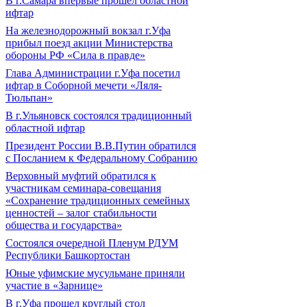
В г.Самара впервые прошел областной
ифтар
На железнодорожный вокзал г.Уфа
прибыл поезд акции Министерства
обороны РФ «Сила в правде»
Глава Администрации г.Уфа посетил
ифтар в Соборной мечети «Ляля-
Тюльпан»
В г.Ульяновск состоялся традиционный
областной ифтар
Президент России В.В.Путин обратился
с Посланием к Федеральному Собранию
Верховный муфтий обратился к
участникам семинара-совещания
«Сохранение традиционных семейных
ценностей – залог стабильности
общества и государства»
Состоялся очередной Пленум РДУМ
Республики Башкортостан
Юные уфимские мусульмане приняли
участие в «Зарнице»
В г.Уфа прошел круглый стол