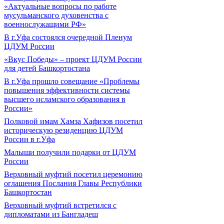
«Актуальные вопросы по работе
мусульманского духовенства с
военнослужащими РФ»
В г.Уфа состоялся очередной Пленум
ЦДУМ России
«Вкус Победы» – проект ЦДУМ России
для детей Башкортостана
В г.Уфа прошло совещание «Проблемы
повышения эффективности системы
высшего исламского образования в
России»
Полковой имам Хамза Хафизов посетил
историческую резиденцию ЦДУМ
России в г.Уфа
Малыши получили подарки от ЦДУМ
России
Верховный муфтий посетил церемонию
оглашения Послания Главы Республики
Башкортостан
Верховный муфтий встретился с
дипломатами из Бангладеш