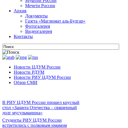
Муфтии России
Мечети России
Архив
Документы
Газета «Маглюмат аль-Булгар»
Фотогалерея
Видеогалерея
Контакты
Новости ЦДУМ России
Новости РДУМ
Новости РИУ ЦДУМ России
Обзор СМИ
В РИУ ЦДУМ России прошел круглый
стол «Защита Отечества – священный
долг мусульманина»
Студенты РИУ ЦДУМ России
встретились с полковым имамом