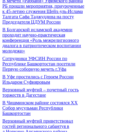
В мечети «Раббани» Уфимского района
РБ прошли мероприятия, приуроченные
к 45-летию служения Шейх-уль-Ислама
Талгата Сафа Таджуддина на посту
Председателя ЦДУМ России
В Болгарской исламской академии
проходит научно-практическая
конференция «Роль межрелигиозного
диалога в патриотическом воспитании
молодежи»
Сотрудники УФСИН России по
Республике Башкортостан посетили
Первую соборную мечеть г.Уфа
В Уфе простились с Героем России
Ильдаром Суфияровым
Верховный муфтий – почетный гость
торжеств в Дагестане
В Чишминском районе состоялся XX
Собор мусульман Республики
Башкортостан
Верховный муфтий приветствовал
гостей регионального сабантуя в
д.Норкино Аргаяшского района