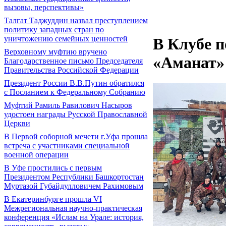
вызовы, перспективы»
Талгат Таджуддин назвал преступлением
политику западных стран по
уничтожению семейных ценностей
В Клубе п
Верховному муфтию вручено
«Аманат»
Благодарственное письмо Председателя
Правительства Российской Федерации
Президент России В.В.Путин обратился
с Посланием к Федеральному Собранию
Муфтий Рамиль Равилович Насыров
удостоен награды Русской Православной
Церкви
В Первой соборной мечети г.Уфа прошла
встреча с участниками специальной
военной операции
В Уфе простились с первым
Президентом Республики Башкортостан
Муртазой Губайдулловичем Рахимовым
В Екатеринбурге прошла VI
Межрегиональная научно-практическая
конференция «Ислам на Урале: история,