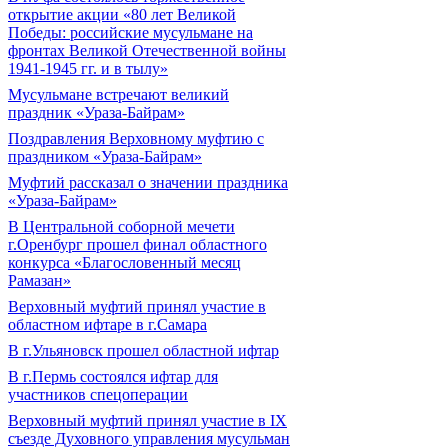
открытие акции «80 лет Великой
Победы: российские мусульмане на
фронтах Великой Отечественной войны
1941-1945 гг. и в тылу»
Мусульмане встречают великий
праздник «Ураза-Байрам»
Поздравления Верховному муфтию с
праздником «Ураза-Байрам»
Муфтий рассказал о значении праздника
«Ураза-Байрам»
В Центральной соборной мечети
г.Оренбург прошел финал областного
конкурса «Благословенный месяц
Рамазан»
Верховный муфтий принял участие в
областном ифтаре в г.Самара
В г.Ульяновск прошел областной ифтар
В г.Пермь состоялся ифтар для
участников спецоперации
Верховный муфтий принял участие в IХ
съезде Духовного управления мусульман