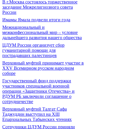
В г.Москва состоялось торжественное
заседание Межрелигиозного совета
России
Имамы Ямала подвели итоги года
Межнациональный и
межконфессиональный мир – условие
дальнейшего развития нашего общества
ЦДУМ России организует сбор
гуманитарной помощи для
пострадавших палестинцев
Верховный муфтий принимает участие в
XXV Всемирном русском народном
соборе
Государственный фонд поддержки
участников специальной военной
операции «Защитники Отечества» и
РДУМ РБ заключили соглашение о
сотрудничестве
Верховный муфтий Талгат Сафа
Таджуддин выступил на ХIII
Епархиальных Табынских чтениях
Сотрудники ЦДУМ России приняли