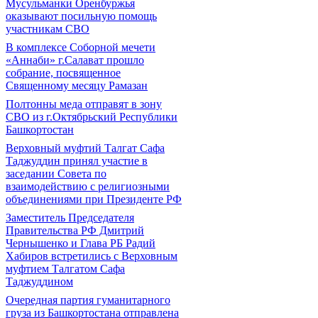
Мусульманки Оренбуржья
оказывают посильную помощь
участникам СВО
В комплексе Соборной мечети
«Аннаби» г.Салават прошло
собрание, посвященное
Священному месяцу Рамазан
Полтонны меда отправят в зону
СВО из г.Октябрьский Республики
Башкортостан
Верховный муфтий Талгат Сафа
Таджуддин принял участие в
заседании Совета по
взаимодействию с религиозными
объединениями при Президенте РФ
Заместитель Председателя
Правительства РФ Дмитрий
Чернышенко и Глава РБ Радий
Хабиров встретились с Верховным
муфтием Талгатом Сафа
Таджуддином
Очередная партия гуманитарного
груза из Башкортостана отправлена