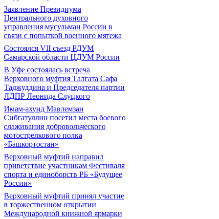
Заявление Президиума
Центрального духовного
управления мусульман России в
связи с попыткой военного мятежа
Состоялся VII съезд РДУМ
Самарской области ЦДУМ России
В Уфе состоялась встреча
Верховного муфтия Талгата Сафа
Таджуддина и Председателя партии
ЛДПР Леонида Слуцкого
Имам-ахунд Мавлемзан
Сибгатуллин посетил места боевого
слаживания добровольческого
мотострелкового полка
«Башкортостан»
Верховный муфтий направил
приветствие участникам Фестиваля
спорта и единоборств РБ «Будущее
России»
Верховный муфтий принял участие
в торжественном открытии
Международной книжной ярмарки