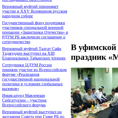
Верховный муфтий принимает
участие в XXV Всемирном русском
народном соборе
Государственный фонд поддержки
участников специальной военной
операции «Защитники Отечества» и
РДУМ РБ заключили соглашение о
сотрудничестве
В уфимской
Верховный муфтий Талгат Сафа
Таджуддин выступил на ХIII
праздник «
Епархиальных Табынских чтениях
Сотрудники ЦДУМ России
приняли участие во Всероссийском
форуме «Реализация
государственной национальной
политики в условиях глобальных
вызовов»
Имам-ахунд Мавлемзан
Сибгатуллин – участник
Всероссийского форума
Верховный муфтий выступил на
заседании Совета при Главе РБ по