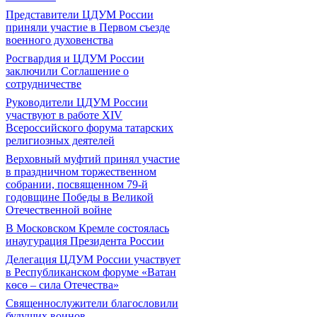
Представители ЦДУМ России
приняли участие в Первом съезде
военного духовенства
Росгвардия и ЦДУМ России
заключили Соглашение о
сотрудничестве
Руководители ЦДУМ России
участвуют в работе XIV
Всероссийского форума татарских
религиозных деятелей
Верховный муфтий принял участие
в праздничном торжественном
собрании, посвященном 79-й
годовщине Победы в Великой
Отечественной войне
В Московском Кремле состоялась
инаугурация Президента России
Делегация ЦДУМ России участвует
в Республиканском форуме «Ватан
көсө – сила Отечества»
Священнослужители благословили
будущих воинов