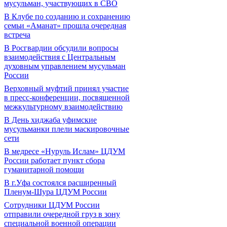
мусульман, участвующих в СВО
В Клубе по созданию и сохранению
семьи «Аманат» прошла очередная
встреча
В Росгвардии обсудили вопросы
взаимодействия с Центральным
духовным управлением мусульман
России
Верховный муфтий принял участие
в пресс-конференции, посвященной
межкультурному взаимодействию
В День хиджаба уфимские
мусульманки плели маскировочные
сети
В медресе «Нуруль Ислам» ЦДУМ
России работает пункт сбора
гуманитарной помощи
В г.Уфа состоялся расширенный
Пленум-Шура ЦДУМ России
Сотрудники ЦДУМ России
отправили очередной груз в зону
специальной военной операции