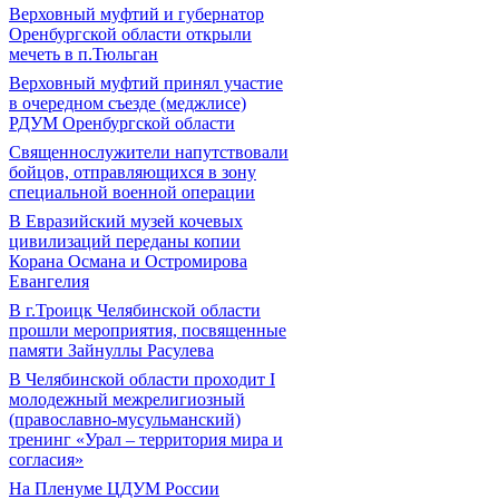
Верховный муфтий и губернатор
Оренбургской области открыли
мечеть в п.Тюльган
Верховный муфтий принял участие
в очередном съезде (меджлисе)
РДУМ Оренбургской области
Священнослужители напутствовали
бойцов, отправляющихся в зону
специальной военной операции
В Евразийский музей кочевых
цивилизаций переданы копии
Корана Османа и Остромирова
Евангелия
В г.Троицк Челябинской области
прошли мероприятия, посвященные
памяти Зайнуллы Расулева
В Челябинской области проходит I
молодежный межрелигиозный
(православно-мусульманский)
тренинг «Урал – территория мира и
согласия»
На Пленуме ЦДУМ России