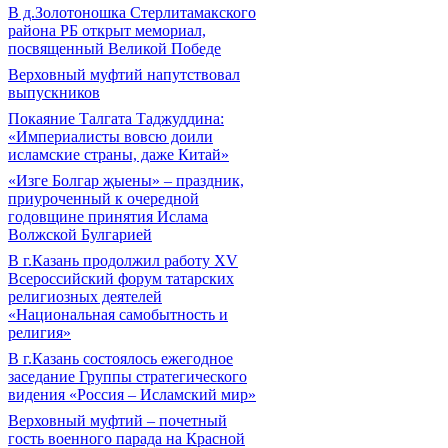
В д.Золотоношка Стерлитамакского
района РБ открыт мемориал,
посвященный Великой Победе
Верховный муфтий напутствовал
выпускников
Покаяние Талгата Таджуддина:
«Империалисты вовсю доили
исламские страны, даже Китай»
«Изге Болгар җыены» – праздник,
приуроченный к очередной
годовщине принятия Ислама
Волжской Булгарией
В г.Казань продолжил работу XV
Всероссийский форум татарских
религиозных деятелей
«Национальная самобытность и
религия»
В г.Казань состоялось ежегодное
заседание Группы стратегического
видения «Россия – Исламский мир»
Верховный муфтий – почетный
гость военного парада на Красной