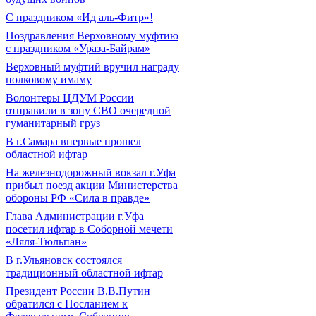
С праздником «Ид аль-Фитр»!
Поздравления Верховному муфтию
с праздником «Ураза-Байрам»
Верховный муфтий вручил награду
полковому имаму
Волонтеры ЦДУМ России
отправили в зону СВО очередной
гуманитарный груз
В г.Самара впервые прошел
областной ифтар
На железнодорожный вокзал г.Уфа
прибыл поезд акции Министерства
обороны РФ «Сила в правде»
Глава Администрации г.Уфа
посетил ифтар в Соборной мечети
«Ляля-Тюльпан»
В г.Ульяновск состоялся
традиционный областной ифтар
Президент России В.В.Путин
обратился с Посланием к