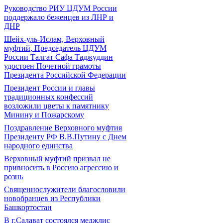
Руководство РИУ ЦДУМ России
поддержало беженцев из ЛНР и
ДНР
Шейх-уль-Ислам, Верховный
муфтий, Председатель ЦДУМ
России Талгат Сафа Таджуддин
удостоен Почетной грамоты
Президента Российской Федерации
Президент России и главы
традиционных конфессий
возложили цветы к памятнику
Минину и Пожарскому
Поздравление Верховного муфтия
Президенту РФ В.В.Путину с Днем
народного единства
Верховный муфтий призвал не
привносить в Россию агрессию и
рознь
Священнослужители благословили
новобранцев из Республики
Башкортостан
В г.Салават состоялся меджлис