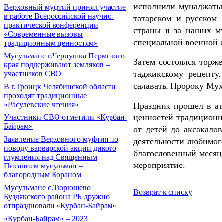
исполнили мунаджаты
Верховный муфтий принял участие
в работе Всероссийской научно-
татарском и русском 
практической конференции
страны и за наших м
«Современные вызовы
специальной военной 
традиционным ценностям»
Мусульмане г.Чернушка Пермского
Затем состоялся торж
края поддерживают земляков –
таджикскому рецепту
участников СВО
салаваты Пророку Муха
В г.Троицк Челябинской области
проходят традиционные
«Расулевские чтения»
Праздник прошел в ат
ценностей традиционн
Участники СВО отметили «Курбан-
Байрам»
от детей до аксакало
Заявление Верховного муфтия по
деятельности любимого
поводу варварской акции дикого
благословенный месяц 
глумления над Священным
мероприятие.
Писанием мусульман –
благородным Кораном
Мусульмане с.Тюрюшево
Возврат к списку
Буздякского района РБ дружно
отпраздновали «Курбан-Байрам»
«Курбан-Байрам» – 2023