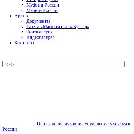
Муфтии России
Мечети России
Архив
Документы
Газета «Маглюмат аль-Булгар»
Фотогалерея
Видеогалерея
Контакты
Центральное духовное управление
мусульман России
Центральное духовное управление мусульман
России