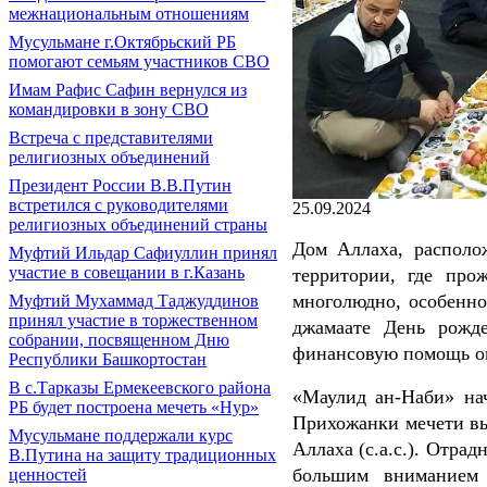
межнациональным отношениям
Мусульмане г.Октябрьский РБ
помогают семьям участников СВО
Имам Рафис Сафин вернулся из
командировки в зону СВО
Встреча с представителями
религиозных объединений
Президент России В.В.Путин
встретился с руководителями
25.09.2024
религиозных объединений страны
Дом Аллаха, располо
Муфтий Ильдар Сафиуллин принял
участие в совещании в г.Казань
территории, где про
многолюдно, особенн
Муфтий Мухаммад Таджуддинов
принял участие в торжественном
джамаате День рожде
собрании, посвященном Дню
финансовую помощь ок
Республики Башкортостан
В с.Тарказы Ермекеевского района
«Маулид ан-Наби» нач
РБ будет построена мечеть «Нур»
Прихожанки мечети в
Мусульмане поддержали курс
Аллаха (с.а.с.). Отрад
В.Путина на защиту традиционных
большим вниманием 
ценностей