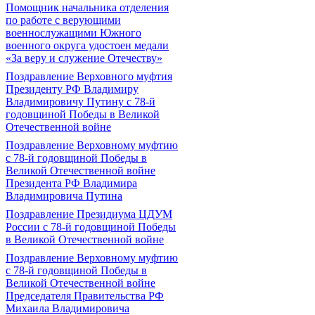
Помощник начальника отделения
по работе с верующими
военнослужащими Южного
военного округа удостоен медали
«За веру и служение Отечеству»
Поздравление Верховного муфтия
Президенту РФ Владимиру
Владимировичу Путину с 78-й
годовщиной Победы в Великой
Отечественной войне
Поздравление Верховному муфтию
с 78-й годовщиной Победы в
Великой Отечественной войне
Президента РФ Владимира
Владимировича Путина
Поздравление Президиума ЦДУМ
России с 78-й годовщиной Победы
в Великой Отечественной войне
Поздравление Верховному муфтию
с 78-й годовщиной Победы в
Великой Отечественной войне
Председателя Правительства РФ
Михаила Владимировича