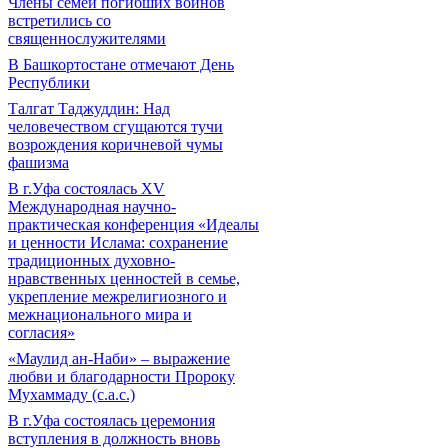
Члены семей погибших воинов
встретились со
священнослужителями
В Башкортостане отмечают День
Республики
Талгат Таджуддин: Над
человечеством сгущаются тучи
возрождения коричневой чумы
фашизма
В г.Уфа состоялась XV
Международная научно-
практическая конференция «Идеалы
и ценности Ислама: сохранение
традиционных духовно-
нравственных ценностей в семье,
укрепление межрелигиозного и
межнационального мира и
согласия»
«Маулид ан-Наби» – выражение
любви и благодарности Пророку
Мухаммаду (с.а.с.)
В г.Уфа состоялась церемония
вступления в должность вновь