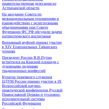
правительственная делегация из
Астраханской области
На заседание Совета по
межнациональным отношениям и
взаимодействию с религиозными
объединениями при Совете
Федерации ФС РФ обсудили задачи
патриотического воспитания
Верховный муфтий принял участие
в ХIV Епархиальных Табынских
чтениях
Президент России В.В.Путин
встретился на Красной площади с
духовными лидерами
традиционных конфессий
Куратор тюремного служения
ЦДУМ России принял участие в IX
Всероссийской научно-
практической конференции Русской
Православной Церкви и уголовно-
исполнительной системы
Российской Федерации