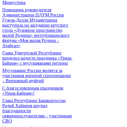
Мишустина
Помощник руководителя
Администрации ЦДУМ России
Гузель-Делли Мухаметшина
выступила на заседании круглого
стола «Духовное пространство
малой Родины» республиканского
форума «Моя малая Родина –
Атайсал»
Глава Удмуртской Республики
разделил радость праздника «Ураза-
Байрам» с мусульманами региона
Мусульмане России молятся за
участников военной спецоперации
– Верховный муфтий
С благословенным праздником
«Ураза-Байрам»!
Глава Республики Башкортостан
Радий Хабиров вручил
благодарности
священнослужителям – участникам
СВО