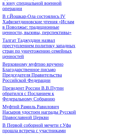
в зону специальной военной
операции
В г.Йошкар-Ола состоялись IV
Хафизитдиновские чтения «Ислам
в Поволжье: традиционные
ценности, вызовы, перспективы»
Талгат Таджуддин назвал
преступлением политику западных
стран по уничтожению семейных
ценностей
Верховному муфтию вручено
Благодарственное письмо
Председателя Правительства
Российской Федерации
Президент России В.В.Путин
обратился с Посланием к
Федеральному Собранию
Муфтий Рамиль Равилович
Насыров удостоен награды Русской
Православной Церкви
В Первой соборной мечети г.Уфа
прошла встреча с участниками