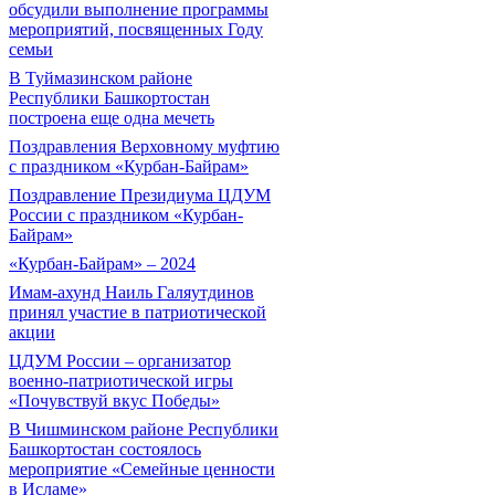
обсудили выполнение программы
мероприятий, посвященных Году
семьи
В Туймазинском районе
Республики Башкортостан
построена еще одна мечеть
Поздравления Верховному муфтию
с праздником «Курбан-Байрам»
Поздравление Президиума ЦДУМ
России с праздником «Курбан-
Байрам»
«Курбан-Байрам» – 2024
Имам-ахунд Наиль Галяутдинов
принял участие в патриотической
акции
ЦДУМ России – организатор
военно-патриотической игры
«Почувствуй вкус Победы»
В Чишминском районе Республики
Башкортостан состоялось
мероприятие «Семейные ценности
в Исламе»