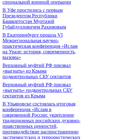
специальной военной операции
В Уфе простились с первым
Президентом Республики
Башкортостан Муртазой
Губайдулловичем Рахимовым
В Екатеринбурге прошла VI
Межрегиональная научно-
практическая конференция «Ислам
на Урале: история, современность,
вызовы»
Верховный муфтий РФ призвал
«выгнать» из Крыма
подконтрольных СБУ сектантов
Верховный муфтий РФ призвал
«выгнать» подконтрольных СБУ
сектантов из Крыма
В Ульяновске состоялась итоговая
конференция «Ислам в
современной России: укрепление
традиционных российских духовно-
нравственных ценностей,
противодействие распространению
экстремистских и террористических