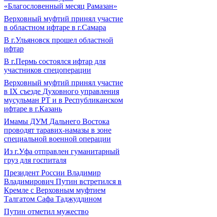
«Благословенный месяц Рамазан»
Верховный муфтий принял участие
в областном ифтаре в г.Самара
В г.Ульяновск прошел областной
ифтар
В г.Пермь состоялся ифтар для
участников спецоперации
Верховный муфтий принял участие
в IХ съезде Духовного управления
мусульман РТ и в Республиканском
ифтаре в г.Казань
Имамы ДУМ Дальнего Востока
проводят таравих-намазы в зоне
специальной военной операции
Из г.Уфа отправлен гуманитарный
груз для госпиталя
Президент России Владимир
Владимирович Путин встретился в
Кремле с Верховным муфтием
Талгатом Сафа Таджуддином
Путин отметил мужество