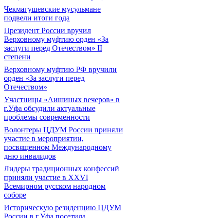
Чекмагушевские мусульмане
подвели итоги года
Президент России вручил
Верховному муфтию орден «За
заслуги перед Отечеством» II
степени
Верховному муфтию РФ вручили
орден «За заслуги перед
Отечеством»
Участницы «Аишиных вечеров» в
г.Уфа обсудили актуальные
проблемы современности
Волонтеры ЦДУМ России приняли
участие в мероприятии,
посвященном Международному
дню инвалидов
Лидеры традиционных конфессий
приняли участие в XXVI
Всемирном русском народном
соборе
Историческую резиденцию ЦДУМ
России в г.Уфа посетила