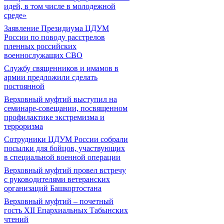
идей, в том числе в молодежной
среде»
Заявление Президиума ЦДУМ
России по поводу расстрелов
пленных российских
военнослужащих СВО
Службу священников и имамов в
армии предложили сделать
постоянной
Верховный муфтий выступил на
семинаре-совещании, посвященном
профилактике экстремизма и
терроризма
Сотрудники ЦДУМ России собрали
посылки для бойцов, участвующих
в специальной военной операции
Верховный муфтий провел встречу
с руководителями ветеранских
организаций Башкортостана
Верховный муфтий – почетный
гость ХII Епархиальных Табынских
чтений