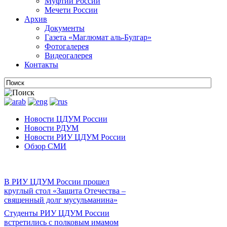
Муфтии России
Мечети России
Архив
Документы
Газета «Маглюмат аль-Булгар»
Фотогалерея
Видеогалерея
Контакты
Новости ЦДУМ России
Новости РДУМ
Новости РИУ ЦДУМ России
Обзор СМИ
В РИУ ЦДУМ России прошел
круглый стол «Защита Отечества –
священный долг мусульманина»
Студенты РИУ ЦДУМ России
встретились с полковым имамом