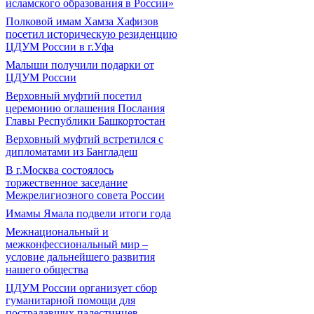
исламского образования в России»
Полковой имам Хамза Хафизов
посетил историческую резиденцию
ЦДУМ России в г.Уфа
Малыши получили подарки от
ЦДУМ России
Верховный муфтий посетил
церемонию оглашения Послания
Главы Республики Башкортостан
Верховный муфтий встретился с
дипломатами из Бангладеш
В г.Москва состоялось
торжественное заседание
Межрелигиозного совета России
Имамы Ямала подвели итоги года
Межнациональный и
межконфессиональный мир –
условие дальнейшего развития
нашего общества
ЦДУМ России организует сбор
гуманитарной помощи для
пострадавших палестинцев