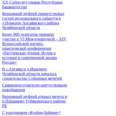
XX Собор мусульман Республики
Башкортостан
Верховный муфтий приветствовал
гостей регионального сабантуя в
д.Норкино Аргаяшского района
Челябинской области
Более 900 делегатов приняли
участие в VI Международной – ХIV
Всероссийской научно-
практической конференции
«Расулевские чтения: Ислам в
истории и современной жизни
России»
В с.Аргаяш и д.Ишалино
Челябинской области началось
строительство Соборных мечетей
Священнослужители напутствовали
новобранцев
Верховный муфтий открыл мечеть в
п.Нарышево Туймазинского района
РБ
С праздником «Курбан-Байрам»!