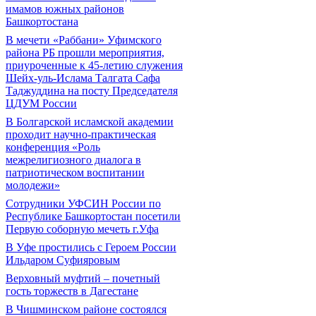
имамов южных районов
Башкортостана
В мечети «Раббани» Уфимского
района РБ прошли мероприятия,
приуроченные к 45-летию служения
Шейх-уль-Ислама Талгата Сафа
Таджуддина на посту Председателя
ЦДУМ России
В Болгарской исламской академии
проходит научно-практическая
конференция «Роль
межрелигиозного диалога в
патриотическом воспитании
молодежи»
Сотрудники УФСИН России по
Республике Башкортостан посетили
Первую соборную мечеть г.Уфа
В Уфе простились с Героем России
Ильдаром Суфияровым
Верховный муфтий – почетный
гость торжеств в Дагестане
В Чишминском районе состоялся