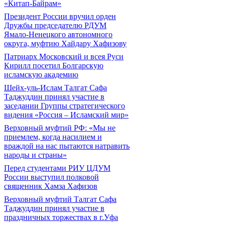
«Китап-Байрам»
Президент России вручил орден
Дружбы председателю РДУМ
Ямало-Ненецкого автономного
округа, муфтию Хайдару Хафизову
Патриарх Московский и всея Руси
Кирилл посетил Болгарскую
исламскую академию
Шейх-уль-Ислам Талгат Сафа
Таджуддин принял участие в
заседании Группы стратегического
видения «Россия – Исламский мир»
Верховный муфтий РФ: «Мы не
приемлем, когда насилием и
враждой на нас пытаются натравить
народы и страны»
Перед студентами РИУ ЦДУМ
России выступил полковой
священник Хамза Хафизов
Верховный муфтий Талгат Сафа
Таджуддин принял участие в
праздничных торжествах в г.Уфа