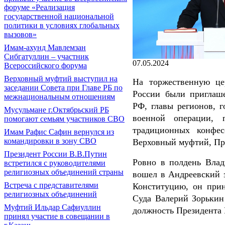
форуме «Реализация
государственной национальной
политики в условиях глобальных
вызовов»
Имам-ахунд Мавлемзан
Сибгатуллин – участник
07.05.2024
Всероссийского форума
Верховный муфтий выступил на
На торжественную це
заседании Совета при Главе РБ по
России были приглаш
межнациональным отношениям
РФ, главы регионов, г
Мусульмане г.Октябрьский РБ
военной операции, п
помогают семьям участников СВО
традиционных конфес
Имам Рафис Сафин вернулся из
командировки в зону СВО
Верховный муфтий, Пр
Президент России В.В.Путин
Ровно в полдень Вла
встретился с руководителями
религиозных объединений страны
вошел в Андреевский 
Встреча с представителями
Конституцию, он прин
религиозных объединений
Суда Валерий Зорькин
Муфтий Ильдар Сафиуллин
должность Президента 
принял участие в совещании в