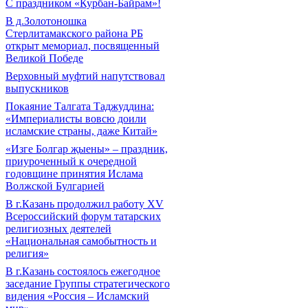
С праздником «Курбан-Байрам»!
В д.Золотоношка
Стерлитамакского района РБ
открыт мемориал, посвященный
Великой Победе
Верховный муфтий напутствовал
выпускников
Покаяние Талгата Таджуддина:
«Империалисты вовсю доили
исламские страны, даже Китай»
«Изге Болгар җыены» – праздник,
приуроченный к очередной
годовщине принятия Ислама
Волжской Булгарией
В г.Казань продолжил работу XV
Всероссийский форум татарских
религиозных деятелей
«Национальная самобытность и
религия»
В г.Казань состоялось ежегодное
заседание Группы стратегического
видения «Россия – Исламский