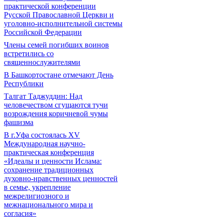
практической конференции
Русской Православной Церкви и
уголовно-исполнительной системы
Российской Федерации
Члены семей погибших воинов
встретились со
священнослужителями
В Башкортостане отмечают День
Республики
Талгат Таджуддин: Над
человечеством сгущаются тучи
возрождения коричневой чумы
фашизма
В г.Уфа состоялась XV
Международная научно-
практическая конференция
«Идеалы и ценности Ислама:
сохранение традиционных
духовно-нравственных ценностей
в семье, укрепление
межрелигиозного и
межнационального мира и
согласия»