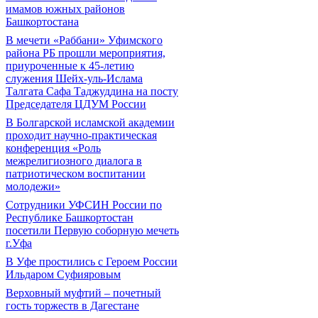
имамов южных районов
Башкортостана
В мечети «Раббани» Уфимского
района РБ прошли мероприятия,
приуроченные к 45-летию
служения Шейх-уль-Ислама
Талгата Сафа Таджуддина на посту
Председателя ЦДУМ России
В Болгарской исламской академии
проходит научно-практическая
конференция «Роль
межрелигиозного диалога в
патриотическом воспитании
молодежи»
Сотрудники УФСИН России по
Республике Башкортостан
посетили Первую соборную мечеть
г.Уфа
В Уфе простились с Героем России
Ильдаром Суфияровым
Верховный муфтий – почетный
гость торжеств в Дагестане