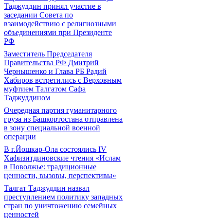
Таджуддин принял участие в
заседании Совета по
взаимодействию с религиозными
объединениями при Президенте
РФ
Заместитель Председателя
Правительства РФ Дмитрий
Чернышенко и Глава РБ Радий
Хабиров встретились с Верховным
муфтием Талгатом Сафа
Таджуддином
Очередная партия гуманитарного
груза из Башкортостана отправлена
в зону специальной военной
операции
В г.Йошкар-Ола состоялись IV
Хафизитдиновские чтения «Ислам
в Поволжье: традиционные
ценности, вызовы, перспективы»
Талгат Таджуддин назвал
преступлением политику западных
стран по уничтожению семейных
ценностей