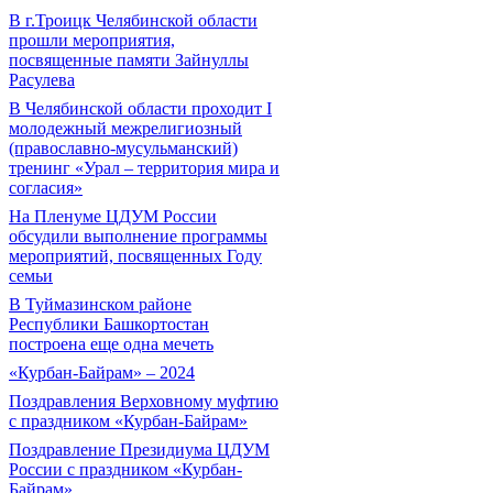
В г.Троицк Челябинской области
прошли мероприятия,
посвященные памяти Зайнуллы
Расулева
В Челябинской области проходит I
молодежный межрелигиозный
(православно-мусульманский)
тренинг «Урал – территория мира и
согласия»
На Пленуме ЦДУМ России
обсудили выполнение программы
мероприятий, посвященных Году
семьи
В Туймазинском районе
Республики Башкортостан
построена еще одна мечеть
«Курбан-Байрам» – 2024
Поздравления Верховному муфтию
с праздником «Курбан-Байрам»
Поздравление Президиума ЦДУМ
России с праздником «Курбан-
Байрам»