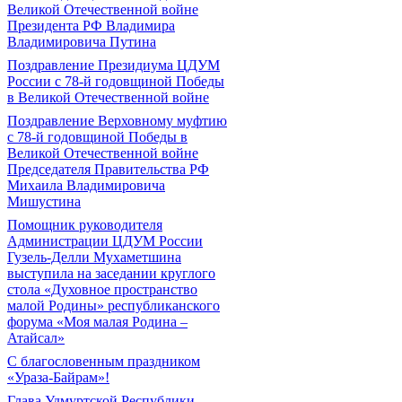
Великой Отечественной войне
Президента РФ Владимира
Владимировича Путина
Поздравление Президиума ЦДУМ
России с 78-й годовщиной Победы
в Великой Отечественной войне
Поздравление Верховному муфтию
с 78-й годовщиной Победы в
Великой Отечественной войне
Председателя Правительства РФ
Михаила Владимировича
Мишустина
Помощник руководителя
Администрации ЦДУМ России
Гузель-Делли Мухаметшина
выступила на заседании круглого
стола «Духовное пространство
малой Родины» республиканского
форума «Моя малая Родина –
Атайсал»
С благословенным праздником
«Ураза-Байрам»!
Глава Удмуртской Республики