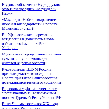
В уфимской мечети «Нур» дружно
отметили праздник «Маулид ан-
Наби»
«Маулид ан-Наби» – выражение
любви и благодарности Пророку
Мухаммаду (с.а.с.)
В г.Уфа состоялась церемония
вступления в должность вновь
избранного Главы РБ Радия
Хабирова
Мусульмане города Канаш собрали
гуманитарную помощь для
жителей Курской области
Руководители ЦДУМ России
приняли участие в заседании
Совета при Главе Башкортостана
по межнациональным отношениям
Верховный муфтий встретился с
Чрезвычайным и Полномочным
послом Турецкой Республики в РФ
В пгт.Чишмы состоялся XIX сход
мусульман Республики