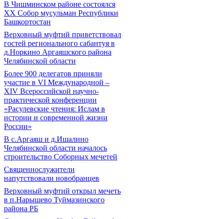
В Чишминском районе состоялся
XX Собор мусульман Республики
Башкортостан
Верховный муфтий приветствовал
гостей регионального сабантуя в
д.Норкино Аргаяшского района
Челябинской области
Более 900 делегатов приняли
участие в VI Международной –
ХIV Всероссийской научно-
практической конференции
«Расулевские чтения: Ислам в
истории и современной жизни
России»
В с.Аргаяш и д.Ишалино
Челябинской области началось
строительство Соборных мечетей
Священнослужители
напутствовали новобранцев
Верховный муфтий открыл мечеть
в п.Нарышево Туймазинского
района РБ