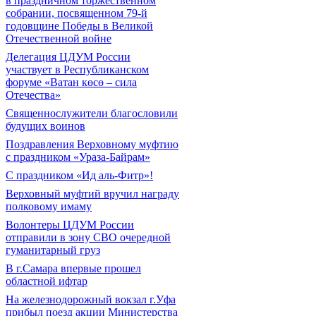
в праздничном торжественном
собрании, посвященном 79-й
годовщине Победы в Великой
Отечественной войне
Делегация ЦДУМ России
участвует в Республиканском
форуме «Ватан көсө – сила
Отечества»
Священнослужители благословили
будущих воинов
Поздравления Верховному муфтию
с праздником «Ураза-Байрам»
С праздником «Ид аль-Фитр»!
Верховный муфтий вручил награду
полковому имаму
Волонтеры ЦДУМ России
отправили в зону СВО очередной
гуманитарный груз
В г.Самара впервые прошел
областной ифтар
На железнодорожный вокзал г.Уфа
прибыл поезд акции Министерства