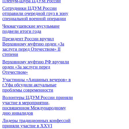
Пленум-Шура ЦДУМ России
Сотрудники ЦДУМ России
отправили очередной груз в зону
специальной военной операции
Чекмагушевские мусульмане
подвели итоги года
Президент России вручил
Верховному муфтию орден «За
заслуги перед Отечеством» II
степени
Верховному муфтию РФ вручили
орден «За заслуги перед
Отечеством»
Участницы «Аишиных вечеров» в
г.Уфа обсудили актуальные
проблемы современности
Волонтеры ЦДУМ России приняли
участие в мероприятии,
посвященном Международному
дню инвалидов
Лидеры традиционных конфессий
приняли участие в XXVI