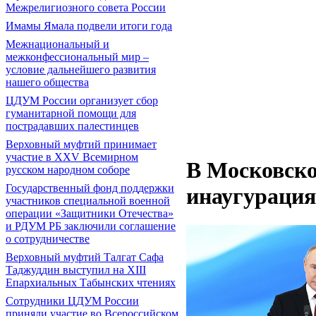
Межрелигиозного совета России
Имамы Ямала подвели итоги года
Межнациональный и
межконфессиональный мир –
условие дальнейшего развития
нашего общества
ЦДУМ России организует сбор
гуманитарной помощи для
пострадавших палестинцев
Верховный муфтий принимает
участие в XXV Всемирном
В Московско
русском народном соборе
Государственный фонд поддержки
инаугурация
участников специальной военной
операции «Защитники Отечества»
и РДУМ РБ заключили соглашение
о сотрудничестве
Верховный муфтий Талгат Сафа
Таджуддин выступил на ХIII
Епархиальных Табынских чтениях
Сотрудники ЦДУМ России
приняли участие во Всероссийском