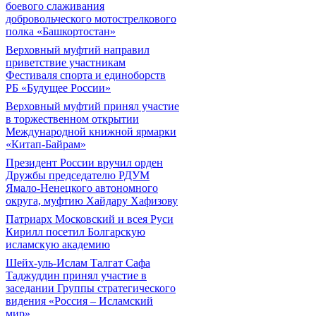
боевого слаживания
добровольческого мотострелкового
полка «Башкортостан»
Верховный муфтий направил
приветствие участникам
Фестиваля спорта и единоборств
РБ «Будущее России»
Верховный муфтий принял участие
в торжественном открытии
Международной книжной ярмарки
«Китап-Байрам»
Президент России вручил орден
Дружбы председателю РДУМ
Ямало-Ненецкого автономного
округа, муфтию Хайдару Хафизову
Патриарх Московский и всея Руси
Кирилл посетил Болгарскую
исламскую академию
Шейх-уль-Ислам Талгат Сафа
Таджуддин принял участие в
заседании Группы стратегического
видения «Россия – Исламский
мир»