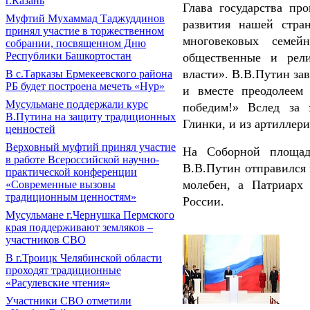
г.Казань
Глава государства пр
Муфтий Мухаммад Таджуддинов
развития нашей стра
принял участие в торжественном
многовековых семей
собрании, посвященном Дню
Республики Башкортостан
общественные и рели
власти». В.В.Путин за
В с.Тарказы Ермекеевского района
РБ будет построена мечеть «Нур»
и вместе преодолеем
Мусульмане поддержали курс
победим!» Вслед за 
В.Путина на защиту традиционных
Глинки, и из артиллер
ценностей
Верховный муфтий принял участие
На Соборной площади
в работе Всероссийской научно-
В.В.Путин отправился 
практической конференции
молебен, а Патриарх
«Современные вызовы
традиционным ценностям»
России.
Мусульмане г.Чернушка Пермского
края поддерживают земляков –
участников СВО
В г.Троицк Челябинской области
проходят традиционные
«Расулевские чтения»
Участники СВО отметили