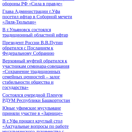
обороны РФ «Сила в правде»
Глава Администрации г.Уфа
посетил ифтар в Соборной мечети
«Ляля-Тюльпан»
В г.Ульяновск состоялся
традиционный областной ифтар
Президент России В.В.Путин
обратился с Посланием к
Федеральному Собранию
Верховный муфтий обратился к
участникам семинара-совещания
«Сохранение традиционных
семейных ценностей – залог
стабильности общества и
государства»
Состоялся очередной Пленум
РДУМ Республики Башкортостан
Юные уфимские мусульмане
приняли участие в «Зарнице»
В г.Уфа прошел круглый стол
«Актуальные вопросы по работе
мусульманского духовенства с