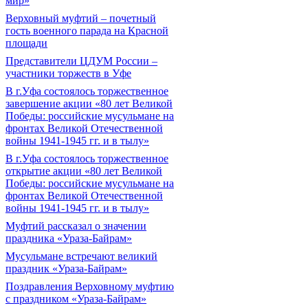
мир»
Верховный муфтий – почетный
гость военного парада на Красной
площади
Представители ЦДУМ России –
участники торжеств в Уфе
В г.Уфа состоялось торжественное
завершение акции «80 лет Великой
Победы: российские мусульмане на
фронтах Великой Отечественной
войны 1941-1945 гг. и в тылу»
В г.Уфа состоялось торжественное
открытие акции «80 лет Великой
Победы: российские мусульмане на
фронтах Великой Отечественной
войны 1941-1945 гг. и в тылу»
Муфтий рассказал о значении
праздника «Ураза-Байрам»
Мусульмане встречают великий
праздник «Ураза-Байрам»
Поздравления Верховному муфтию
с праздником «Ураза-Байрам»