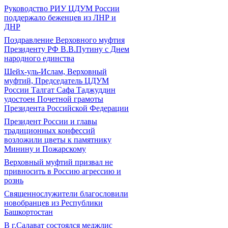
Руководство РИУ ЦДУМ России
поддержало беженцев из ЛНР и
ДНР
Поздравление Верховного муфтия
Президенту РФ В.В.Путину с Днем
народного единства
Шейх-уль-Ислам, Верховный
муфтий, Председатель ЦДУМ
России Талгат Сафа Таджуддин
удостоен Почетной грамоты
Президента Российской Федерации
Президент России и главы
традиционных конфессий
возложили цветы к памятнику
Минину и Пожарскому
Верховный муфтий призвал не
привносить в Россию агрессию и
рознь
Священнослужители благословили
новобранцев из Республики
Башкортостан
В г.Салават состоялся меджлис