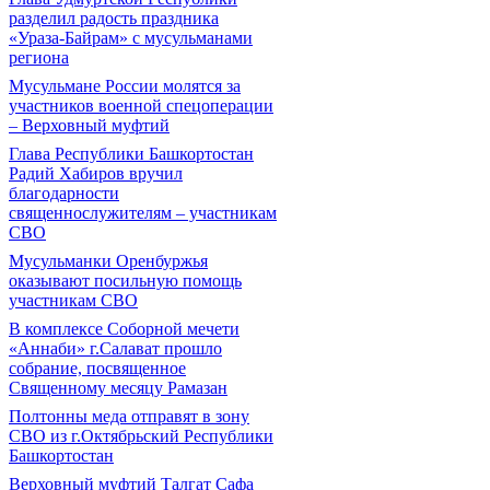
разделил радость праздника
«Ураза-Байрам» с мусульманами
региона
Мусульмане России молятся за
участников военной спецоперации
– Верховный муфтий
Глава Республики Башкортостан
Радий Хабиров вручил
благодарности
священнослужителям – участникам
СВО
Мусульманки Оренбуржья
оказывают посильную помощь
участникам СВО
В комплексе Соборной мечети
«Аннаби» г.Салават прошло
собрание, посвященное
Священному месяцу Рамазан
Полтонны меда отправят в зону
СВО из г.Октябрьский Республики
Башкортостан
Верховный муфтий Талгат Сафа