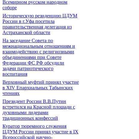
Всемирном русском народном
соборе
Историческую резиденцию ЦДУМ
России в г.Уфа посетила
правительственная делегация из
Астраханской области
На заседание Совета по
межнациональным отношениям и
взаимодействию с религиозными
объединениями при Совете
Федерации ФС РФ обсудили
задачи патриотического
воспитания
Верховный муфтий принял участие
в ХIV Епархиальных Табынских
чтениях
Президент России В.В.Путин
встретился на Красной площади с
духовными лидерами
традиционных конфессий
Куратор тюремного служения
ЦДУМ России принял участие в IX
Всероссийской научно-