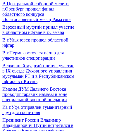
В Центральной соборной мечети
г.Оренбург прошел финал
областного конкурса
«Благословенный месяц Рамазан»
Верховный муфтий принял участие
в областном ифтаре в г.Самара
В г.Ульяновск прошел областной
ифтар
В г.Пермь состоялся ифтар для
участников спецоперации
Верховный муфтий принял участие
в IХ съезде Духовного управления
мусульман РТ и в Республиканском
ифтаре в г.Казань
Имамы ДУМ Дальнего Востока
проводят таравих-намазы в зоне
специальной военной операции
Из г.Уфа отправлен гуманитарный
груз для госпиталя
Президент России Владимир
Владимирович Путин встретился в
Кремле с Верховным муфтием