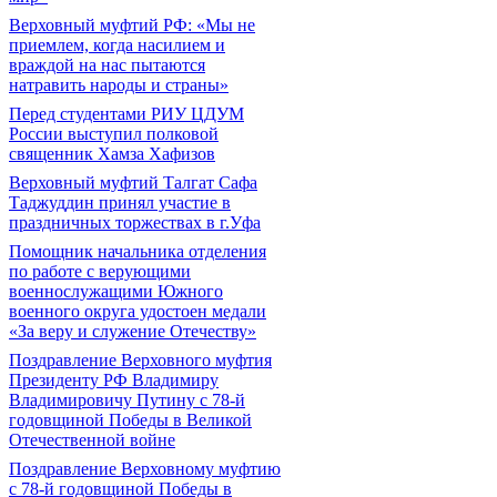
Верховный муфтий РФ: «Мы не
приемлем, когда насилием и
враждой на нас пытаются
натравить народы и страны»
Перед студентами РИУ ЦДУМ
России выступил полковой
священник Хамза Хафизов
Верховный муфтий Талгат Сафа
Таджуддин принял участие в
праздничных торжествах в г.Уфа
Помощник начальника отделения
по работе с верующими
военнослужащими Южного
военного округа удостоен медали
«За веру и служение Отечеству»
Поздравление Верховного муфтия
Президенту РФ Владимиру
Владимировичу Путину с 78-й
годовщиной Победы в Великой
Отечественной войне
Поздравление Верховному муфтию
с 78-й годовщиной Победы в