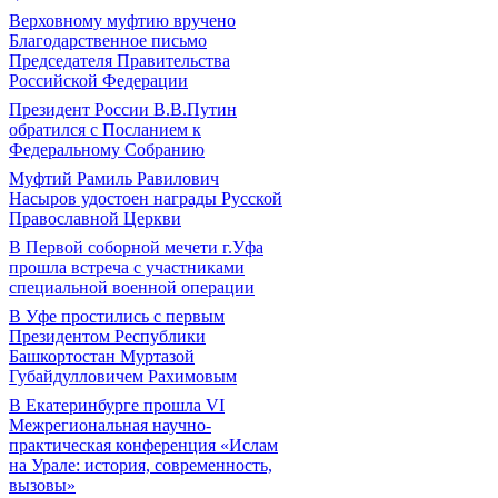
Верховному муфтию вручено
Благодарственное письмо
Председателя Правительства
Российской Федерации
Президент России В.В.Путин
обратился с Посланием к
Федеральному Собранию
Муфтий Рамиль Равилович
Насыров удостоен награды Русской
Православной Церкви
В Первой соборной мечети г.Уфа
прошла встреча с участниками
специальной военной операции
В Уфе простились с первым
Президентом Республики
Башкортостан Муртазой
Губайдулловичем Рахимовым
В Екатеринбурге прошла VI
Межрегиональная научно-
практическая конференция «Ислам
на Урале: история, современность,
вызовы»