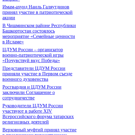
Имам-ахунд Наиль Галяутдинов
принял участие в патриотической
акции
В Чишминском районе Республики
Башкортостан состоялось
мероприятие «Семейные ценности
в Исламе»
ЦДУМ России – организатор
военно-патриотической игры
«Почувствуй вкус Победы»
Представители ЦДУМ России
приняли участие в Первом съезде
военного духовенства
Росгвардия и ЦДУМ России
заключили Соглашение о
сотрудничестве
Руководители ЦДУМ России
участвуют в работе XIV
Всероссийского форума татарских
религиозных деятелей
Верховный муфтий принял участие