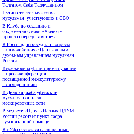
Талгатом Сафа Таджуддином
Путин отметил мужество
мусульман, участвующих в СВО
В Клубе по созданию и
сохранению семьи «Аманат»
прошла очередная встреча
В Росгвардии обсудили вопросы
взаимодействия с Центральным
духовным управлением мусульман
России
Верховный муфтий принял участие
в пресс-конференции,
посвященной межкультурному
взаимодействию
В День хиджаба уфимские
мусульманки плели
маскировочные сети
В медресе «Нуруль Ислам» ЦДУМ
России работает пункт сбора
гуманитарной помощи
В г.Уфа состоялся расширенный