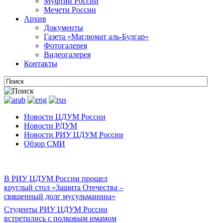
Муфтии России
Мечети России
Архив
Документы
Газета «Маглюмат аль-Булгар»
Фотогалерея
Видеогалерея
Контакты
Новости ЦДУМ России
Новости РДУМ
Новости РИУ ЦДУМ России
Обзор СМИ
В РИУ ЦДУМ России прошел
круглый стол «Защита Отечества –
священный долг мусульманина»
Студенты РИУ ЦДУМ России
встретились с полковым имамом