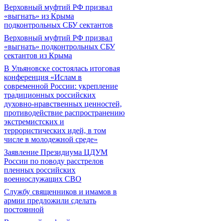
Верховный муфтий РФ призвал
«выгнать» из Крыма
подконтрольных СБУ сектантов
Верховный муфтий РФ призвал
«выгнать» подконтрольных СБУ
сектантов из Крыма
В Ульяновске состоялась итоговая
конференция «Ислам в
современной России: укрепление
традиционных российских
духовно-нравственных ценностей,
противодействие распространению
экстремистских и
террористических идей, в том
числе в молодежной среде»
Заявление Президиума ЦДУМ
России по поводу расстрелов
пленных российских
военнослужащих СВО
Службу священников и имамов в
армии предложили сделать
постоянной