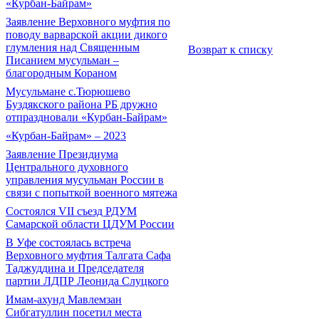
«Курбан-Байрам»
Заявление Верховного муфтия по
поводу варварской акции дикого
глумления над Священным
Возврат к списку
Писанием мусульман –
благородным Кораном
Мусульмане с.Тюрюшево
Буздякского района РБ дружно
отпраздновали «Курбан-Байрам»
«Курбан-Байрам» – 2023
Заявление Президиума
Центрального духовного
управления мусульман России в
связи с попыткой военного мятежа
Состоялся VII съезд РДУМ
Самарской области ЦДУМ России
В Уфе состоялась встреча
Верховного муфтия Талгата Сафа
Таджуддина и Председателя
партии ЛДПР Леонида Слуцкого
Имам-ахунд Мавлемзан
Сибгатуллин посетил места