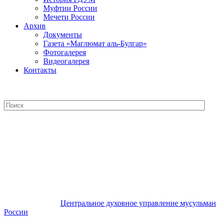
Муфтии России
Мечети России
Архив
Документы
Газета «Маглюмат аль-Булгар»
Фотогалерея
Видеогалерея
Контакты
Центральное духовное управление
мусульман России
Центральное духовное управление мусульман
России