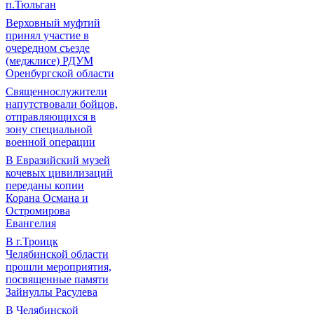
п.Тюльган
Верховный муфтий
принял участие в
очередном съезде
(меджлисе) РДУМ
Оренбургской области
Священнослужители
напутствовали бойцов,
отправляющихся в
зону специальной
военной операции
В Евразийский музей
кочевых цивилизаций
переданы копии
Корана Османа и
Остромирова
Евангелия
В г.Троицк
Челябинской области
прошли мероприятия,
посвященные памяти
Зайнуллы Расулева
В Челябинской