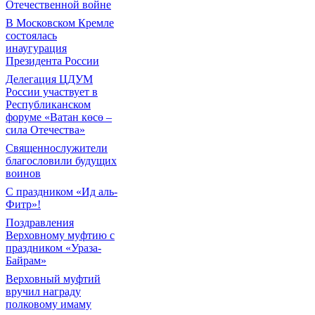
Отечественной войне
В Московском Кремле
состоялась
инаугурация
Президента России
Делегация ЦДУМ
России участвует в
Республиканском
форуме «Ватан көсө –
сила Отечества»
Священнослужители
благословили будущих
воинов
С праздником «Ид аль-
Фитр»!
Поздравления
Верховному муфтию с
праздником «Ураза-
Байрам»
Верховный муфтий
вручил награду
полковому имаму