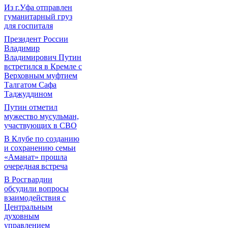
Из г.Уфа отправлен
гуманитарный груз
для госпиталя
Президент России
Владимир
Владимирович Путин
встретился в Кремле с
Верховным муфтием
Талгатом Сафа
Таджуддином
Путин отметил
мужество мусульман,
участвующих в СВО
В Клубе по созданию
и сохранению семьи
«Аманат» прошла
очередная встреча
В Росгвардии
обсудили вопросы
взаимодействия с
Центральным
духовным
управлением