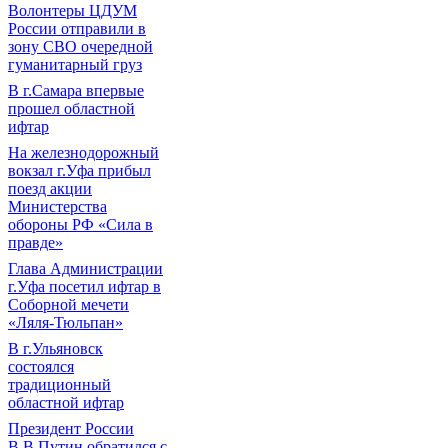
Волонтеры ЦДУМ
России отправили в
зону СВО очередной
гуманитарный груз
В г.Самара впервые
прошел областной
ифтар
На железнодорожный
вокзал г.Уфа прибыл
поезд акции
Министерства
обороны РФ «Сила в
правде»
Глава Администрации
г.Уфа посетил ифтар в
Соборной мечети
«Ляля-Тюльпан»
В г.Ульяновск
состоялся
традиционный
областной ифтар
Президент России
В.В.Путин обратился с