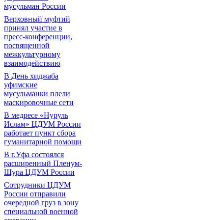
мусульман России
Верховный муфтий
принял участие в
пресс-конференции,
посвященной
межкультурному
взаимодействию
В День хиджаба
уфимские
мусульманки плели
маскировочные сети
В медресе «Нуруль
Ислам» ЦДУМ России
работает пункт сбора
гуманитарной помощи
В г.Уфа состоялся
расширенный Пленум-
Шура ЦДУМ России
Сотрудники ЦДУМ
России отправили
очередной груз в зону
специальной военной