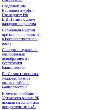
Поздравление
Верховного муфтия
Президенту РФ
В.В.Путину с Днем
народного единства
Верховный муфтий
призвал не привносить
в Россию агрессию и
рознь
Священнослужители
благословили
новобранцев из
Республики
Башкортостан
В г.Салават состоялся
меджлис имамов
южных районов
Башкортостана
В мечети «Раббани»
Уфимского района РБ
прошли мероприятия,
приуроченные к 45-