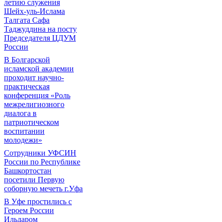
летию служения
Шейх-уль-Ислама
Талгата Сафа
Таджуддина на посту
Председателя ЦДУМ
России
В Болгарской
исламской академии
проходит научно-
практическая
конференция «Роль
межрелигиозного
диалога в
патриотическом
воспитании
молодежи»
Сотрудники УФСИН
России по Республике
Башкортостан
посетили Первую
соборную мечеть г.Уфа
В Уфе простились с
Героем России
Ильдаром