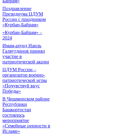
Байрам»
Поздравление
Президиума ЦДУМ
России с праздником
«Курбан-Байрам»
«Курбан-Байрам» –
2024
Имам-ахунд Наиль
Галяутдинов принял
участие в
патриотической акции
ЦДУМ России –
организатор военно-
патриотической игры
«Почувствуй вкус
Победы»
В Чишминском районе
Республики
Башкортостан
состоялось
мероприятие
«Семейные ценности в
Исламе»