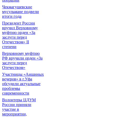
операции
Чекмагушевские
мусульмане подвели
итоги года
Президент России
вручил Верховному
муфтию орден «За
заслуги перед
Отечеством» II
степени
Верховному муфтию
РФ вручили орден «За
заслуги перед
Отечеством»
Участницы «Аишиных
вечеров» в г.Уфа
обсудили актуальные
проблемы
современности
Волонтеры ЦДУМ
России приняли
участие в
мероприятии,