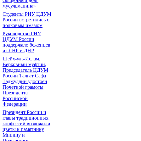
священный долг
мусульманина»
Студенты РИУ ЦДУМ
России встретились с
полковым имамом
Руководство РИУ
ЦДУМ России
поддержало беженцев
из ЛНР и ДНР
Шейх-уль-Ислам,
Верховный муфтий,
Председатель ЦДУМ
России Талгат Сафа
Таджуддин удостоен
Почетной грамоты
Президента
Российской
Федерации
Президент России и
главы традиционных
конфессий возложили
цветы к памятнику
Минину и
Пожарскому