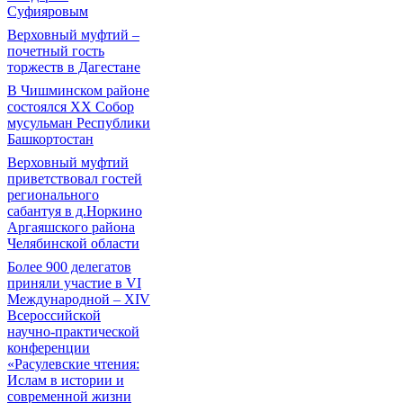
Суфияровым
Верховный муфтий –
почетный гость
торжеств в Дагестане
В Чишминском районе
состоялся XX Собор
мусульман Республики
Башкортостан
Верховный муфтий
приветствовал гостей
регионального
сабантуя в д.Норкино
Аргаяшского района
Челябинской области
Более 900 делегатов
приняли участие в VI
Международной – ХIV
Всероссийской
научно-практической
конференции
«Расулевские чтения:
Ислам в истории и
современной жизни