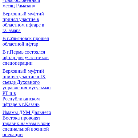
«Благословенный
месяц Рамазан»
Верховный муфтий
принял участие в
областном ифтаре в
г.Самара
В г.Ульяновск прошел
областной ифтар
В г.Пермь состоялся
ифтар для участников
спецоперации
Верховный муфтий
принял участие в IХ
съезде Духовного
управления мусульман
РТ и в
Республиканском
ифтаре в г.Казань
Имамы ДУМ Дальнего
Востока проводят
таравих-намазы в зоне
специальной военной
операции