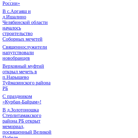
России»
В с.Аргаяш и
д.Ишалино
Челябинской области
началось
строительство
Соборных мечетей
Священнослужители
напутствовали
новобранцев
Верховный муфтий
открыл мечеть в
п.Нарышево
Туймазинского района
РБ
С праздником
«Курбан-Байрам»!
В д.Золотоношка
Стерлитамакского
района РБ открыт
мемориал,
посвященный Великой
Победе