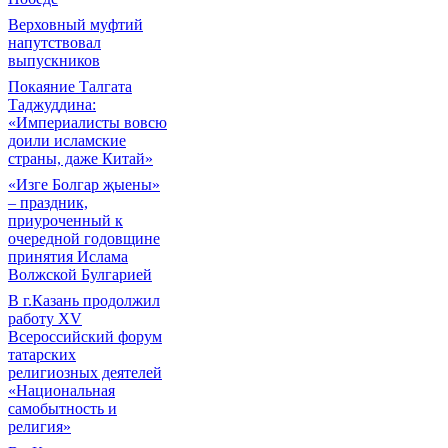
Верховный муфтий
напутствовал
выпускников
Покаяние Талгата
Таджуддина:
«Империалисты вовсю
доили исламские
страны, даже Китай»
«Изге Болгар җыены»
– праздник,
приуроченный к
очередной годовщине
принятия Ислама
Волжской Булгарией
В г.Казань продолжил
работу XV
Всероссийский форум
татарских
религиозных деятелей
«Национальная
самобытность и
религия»