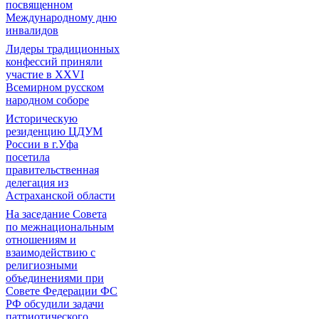
посвященном
Международному дню
инвалидов
Лидеры традиционных
конфессий приняли
участие в XXVI
Всемирном русском
народном соборе
Историческую
резиденцию ЦДУМ
России в г.Уфа
посетила
правительственная
делегация из
Астраханской области
На заседание Совета
по межнациональным
отношениям и
взаимодействию с
религиозными
объединениями при
Совете Федерации ФС
РФ обсудили задачи
патриотического