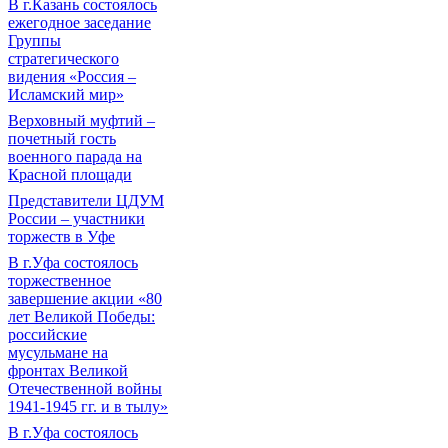
В г.Казань состоялось
ежегодное заседание
Группы
стратегического
видения «Россия –
Исламский мир»
Верховный муфтий –
почетный гость
военного парада на
Красной площади
Представители ЦДУМ
России – участники
торжеств в Уфе
В г.Уфа состоялось
торжественное
завершение акции «80
лет Великой Победы:
российские
мусульмане на
фронтах Великой
Отечественной войны
1941-1945 гг. и в тылу»
В г.Уфа состоялось