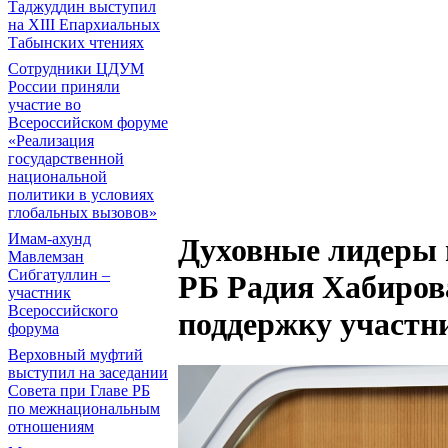
Таджуддин выступил
на ХIII Епархиальных
Табынских чтениях
Сотрудники ЦДУМ
России приняли
участие во
Всероссийском форуме
«Реализация
государственной
национальной
политики в условиях
глобальных вызовов»
Имам-ахунд
Духовные лидеры 
Мавлемзан
Сибгатуллин –
РБ Радия Хабирова
участник
Всероссийского
поддержку участн
форума
Верховный муфтий
выступил на заседании
Совета при Главе РБ
по межнациональным
отношениям