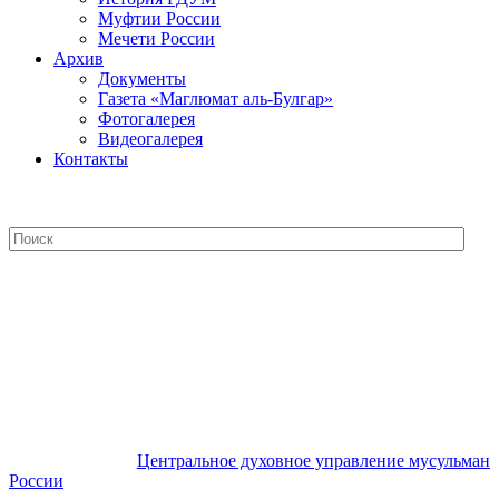
Муфтии России
Мечети России
Архив
Документы
Газета «Маглюмат аль-Булгар»
Фотогалерея
Видеогалерея
Контакты
Центральное духовное управление
мусульман России
Центральное духовное управление мусульман
России