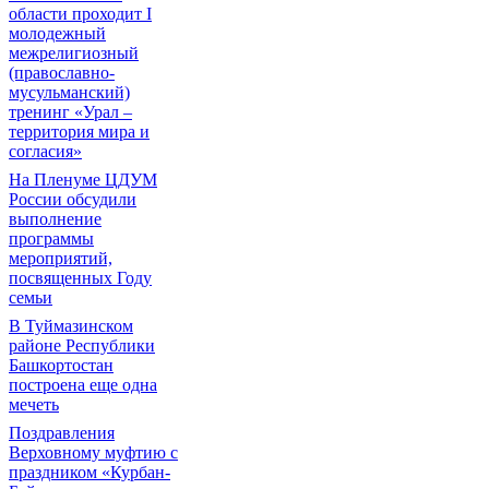
области проходит I
молодежный
межрелигиозный
(православно-
мусульманский)
тренинг «Урал –
территория мира и
согласия»
На Пленуме ЦДУМ
России обсудили
выполнение
программы
мероприятий,
посвященных Году
семьи
В Туймазинском
районе Республики
Башкортостан
построена еще одна
мечеть
Поздравления
Верховному муфтию с
праздником «Курбан-