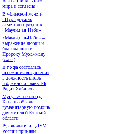
межнационального
мира и согласия»
В уфимской мечети
«Нур» дружно
отметили праздник
«Маулид ан-Наби»
«Маулид ан-Наби» –
выражение любви и
благодарности
Пророку Мухаммаду
(с.а.с.)
В г.Уфа состоялась
церемония вступления
в должность вновь
избранного Главы РБ
Радия Хабирова
Мусульмане города
Канаш собрали
гуманитарную помощь
для жителей Курской
области
Руководители ЦДУМ
России приняли