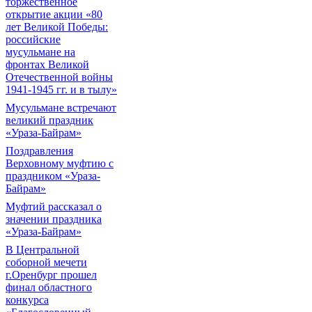
торжественное
открытие акции «80
лет Великой Победы:
российские
мусульмане на
фронтах Великой
Отечественной войны
1941-1945 гг. и в тылу»
Мусульмане встречают
великий праздник
«Ураза-Байрам»
Поздравления
Верховному муфтию с
праздником «Ураза-
Байрам»
Муфтий рассказал о
значении праздника
«Ураза-Байрам»
В Центральной
соборной мечети
г.Оренбург прошел
финал областного
конкурса