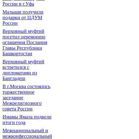
России в г.Уфа
Малыши получили
подарки от ЦДУМ
России
Верховный муфтий
посетил церемонию
оглашения Послания
Главы Республики
Башкортостан
Верховный муфтий
встретился с
дипломатами из
Бангладеш
В г.Москва состоялось
торжественное
заседание
Межрелигиозного
совета России
Имамы Ямала подвели
итоги года
Межнациональный и
межконфессиональный