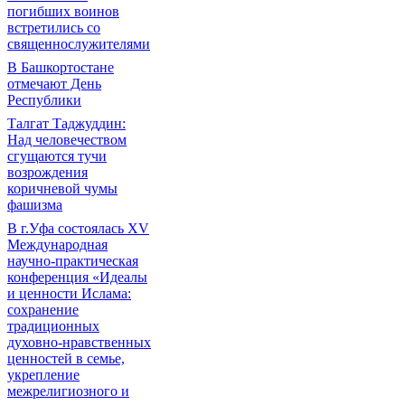
погибших воинов
встретились со
священнослужителями
В Башкортостане
отмечают День
Республики
Талгат Таджуддин:
Над человечеством
сгущаются тучи
возрождения
коричневой чумы
фашизма
В г.Уфа состоялась XV
Международная
научно-практическая
конференция «Идеалы
и ценности Ислама:
сохранение
традиционных
духовно-нравственных
ценностей в семье,
укрепление
межрелигиозного и