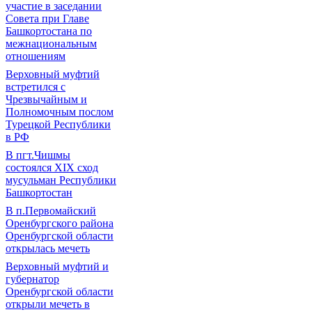
участие в заседании
Совета при Главе
Башкортостана по
межнациональным
отношениям
Верховный муфтий
встретился с
Чрезвычайным и
Полномочным послом
Турецкой Республики
в РФ
В пгт.Чишмы
состоялся XIX сход
мусульман Республики
Башкортостан
В п.Первомайский
Оренбургского района
Оренбургской области
открылась мечеть
Верховный муфтий и
губернатор
Оренбургской области
открыли мечеть в