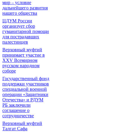
мир – условие
дальнейшего развития
нашего общества
ЦДУМ России
организует сбор
гуманитарной помощи
для пострадавших
палестинцев
Верховный муфтий
принимает участие в
XXV Всемирном
русском народном
соборе
Государственный фонд
поддержки участников
специальной военной
операции «Защитники
Отечества» и РДУМ
РБ заключили
соглашение о
сотрудничестве
Верховный муфтий
Талгат Сафа