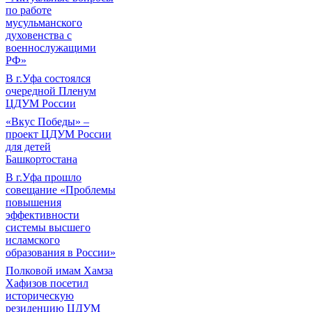
по работе
мусульманского
духовенства с
военнослужащими
РФ»
В г.Уфа состоялся
очередной Пленум
ЦДУМ России
«Вкус Победы» –
проект ЦДУМ России
для детей
Башкортостана
В г.Уфа прошло
совещание «Проблемы
повышения
эффективности
системы высшего
исламского
образования в России»
Полковой имам Хамза
Хафизов посетил
историческую
резиденцию ЦДУМ