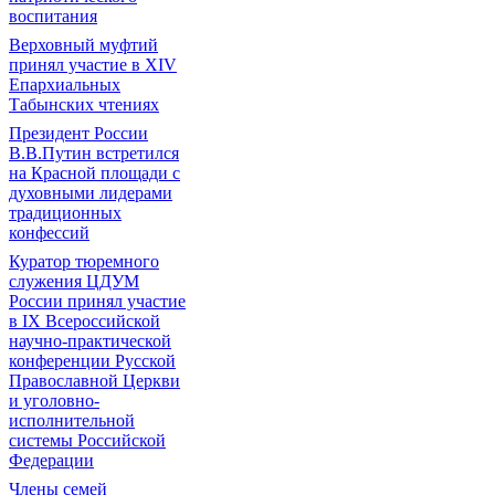
воспитания
Верховный муфтий
принял участие в ХIV
Епархиальных
Табынских чтениях
Президент России
В.В.Путин встретился
на Красной площади с
духовными лидерами
традиционных
конфессий
Куратор тюремного
служения ЦДУМ
России принял участие
в IX Всероссийской
научно-практической
конференции Русской
Православной Церкви
и уголовно-
исполнительной
системы Российской
Федерации
Члены семей