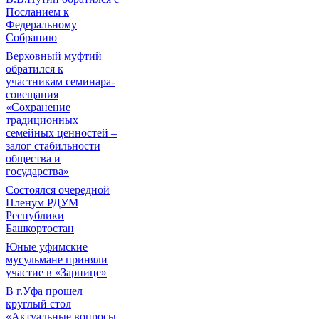
Посланием к
Федеральному
Собранию
Верховный муфтий
обратился к
участникам семинара-
совещания
«Сохранение
традиционных
семейных ценностей –
залог стабильности
общества и
государства»
Состоялся очередной
Пленум РДУМ
Республики
Башкортостан
Юные уфимские
мусульмане приняли
участие в «Зарнице»
В г.Уфа прошел
круглый стол
«Актуальные вопросы