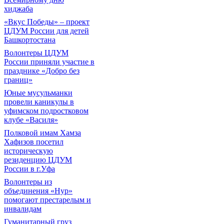
хиджаба
«Вкус Победы» – проект
ЦДУМ России для детей
Башкортостана
Волонтеры ЦДУМ
России приняли участие в
празднике «Добро без
границ»
Юные мусульманки
провели каникулы в
уфимском подростковом
клубе «Василя»
Полковой имам Хамза
Хафизов посетил
историческую
резиденцию ЦДУМ
России в г.Уфа
Волонтеры из
объединения «Нур»
помогают престарелым и
инвалидам
Гуманитарный груз