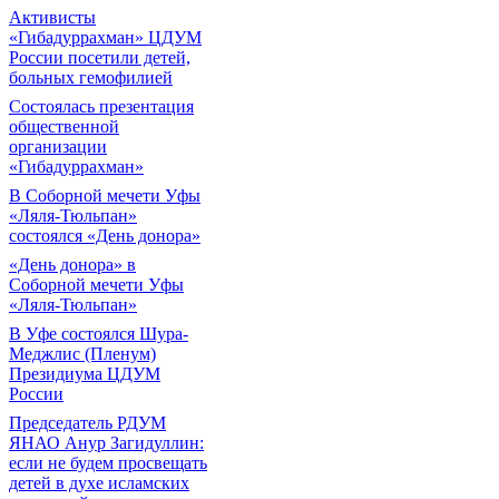
Активисты
«Гибадуррахман» ЦДУМ
России посетили детей,
больных гемофилией
Состоялась презентация
общественной
организации
«Гибадуррахман»
В Соборной мечети Уфы
«Ляля-Тюльпан»
состоялся «День донора»
«День донора» в
Соборной мечети Уфы
«Ляля-Тюльпан»
В Уфе состоялся Шура-
Меджлис (Пленум)
Президиума ЦДУМ
России
Председатель РДУМ
ЯНАО Анур Загидуллин:
если не будем просвещать
детей в духе исламских