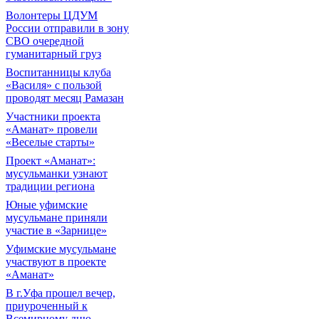
Волонтеры ЦДУМ
России отправили в зону
СВО очередной
гуманитарный груз
Воспитанницы клуба
«Василя» с пользой
проводят месяц Рамазан
Участники проекта
«Аманат» провели
«Веселые старты»
Проект «Аманат»:
мусульманки узнают
традиции региона
Юные уфимские
мусульмане приняли
участие в «Зарнице»
Уфимские мусульмане
участвуют в проекте
«Аманат»
В г.Уфа прошел вечер,
приуроченный к
Всемирному дню