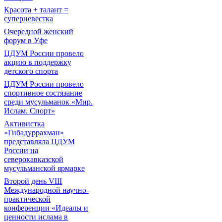
Красота + талант =
суперневестка
Очередной женский
форум в Уфе
ЦДУМ России провело
акцию в поддержку
детского спорта
ЦДУМ России провело
спортивное состязание
среди мусульманок «Мир.
Ислам. Спорт»
Активистка
«Гибадуррахман»
представляла ЦДУМ
России на
северокавказской
мусульманской ярмарке
Второй день VIII
Международной научно-
практической
конференции «Идеалы и
ценности ислама в