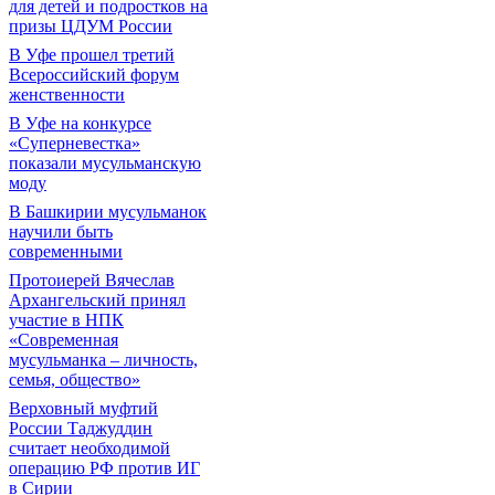
для детей и подростков на
призы ЦДУМ России
В Уфе прошел третий
Всероссийский форум
женственности
В Уфе на конкурсе
«Суперневестка»
показали мусульманскую
моду
В Башкирии мусульманок
научили быть
современными
Протоиерей Вячеслав
Архангельский принял
участие в НПК
«Современная
мусульманка – личность,
семья, общество»
Верховный муфтий
России Таджуддин
считает необходимой
операцию РФ против ИГ
в Сирии