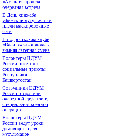
«Аманат» прошла
очередная встреча
В День хиджаба
уфимские мусульманки
плели маскировочные
сети
В подростковом клубе
«Василя» закончилась
зимняя лагерная смена
Волонтеры ЦДУМ
России посетили
социальные приюты
Республики
Башкортостан
Сотрудники ЦДУМ
России отправили
очередной груз в зону
специальной военной
операции
Волонтеры ЦДУМ
России ведут уроки
домоводства для
мусульманок