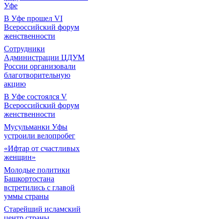
Уфе
В Уфе прошел VI
Всероссийский форум
женственности
Сотрудники
Администрации ЦДУМ
России организовали
благотворительную
акцию
В Уфе состоялся V
Всероссийский форум
женственности
Мусульманки Уфы
устроили велопробег
«Ифтар от счастливых
женщин»
Молодые политики
Башкортостана
встретились с главой
уммы страны
Старейший исламский
центр страны