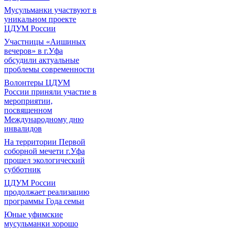
Мусульманки участвуют в
уникальном проекте
ЦДУМ России
Участницы «Аишиных
вечеров» в г.Уфа
обсудили актуальные
проблемы современности
Волонтеры ЦДУМ
России приняли участие в
мероприятии,
посвященном
Международному дню
инвалидов
На территории Первой
соборной мечети г.Уфа
прошел экологический
субботник
ЦДУМ России
продолжает реализацию
программы Года семьи
Юные уфимские
мусульманки хорошо