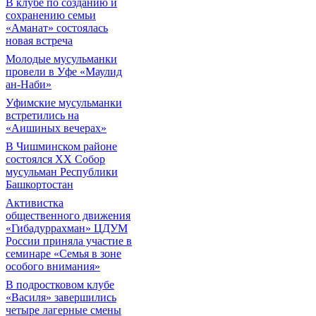
В клубе по созданию и
сохранению семьи
«Аманат» состоялась
новая встреча
Молодые мусульманки
провели в Уфе «Маулид
ан-Наби»
Уфимские мусульманки
встретились на
«Аишиных вечерах»
В Чишминском районе
состоялся XX Собор
мусульман Республики
Башкортостан
Активистка
общественного движения
«Гибадуррахман» ЦДУМ
России приняла участие в
семинаре «Семья в зоне
особого внимания»
В подростковом клубе
«Василя» завершились
четыре лагерные смены