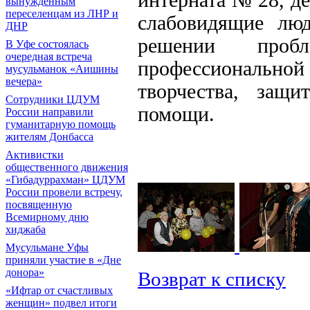
интерната № 28, д
вынужденным
переселенцам из ЛНР и
слабовидящие лю
ДНР
решении проб
В Уфе состоялась
очередная встреча
профессиональной
мусульманок «Аишины
вечера»
творчества, защ
Сотрудники ЦДУМ
помощи.
России направили
гуманитарную помощь
жителям Донбасса
Активистки
общественного движения
«Гибадуррахман» ЦДУМ
России провели встречу,
посвященную
Всемирному дню
хиджаба
Мусульмане Уфы
приняли участие в «Дне
донора»
Возврат к списку
«Ифтар от счастливых
женщин» подвел итоги