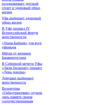
поддерживает детский
спорт и здоровый образ
жизни
Уфа выбирает здоровый
образ жизни
В Уфе прошел IV
Всероссийский форум
женственности
«Ураза-Байрам» для всех
уфимцев
Ифтар от женщин
Башкортостана
В Соборной мечети Уфы
«Ляля-Тюльпан» прошел
«День донора»
Девушки выбирают
женственность
Волонтеры
«Гибадуррахман» отдали
дань памяти своим
соотечественникам