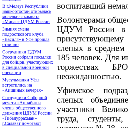
воспитавший нема
В г.Мелеуз Республики
Башкортостан открылась
молельная комната
Волонтерами обще
«Мирас» ЦДУМ России
ЦДУМ России в 
Зимняя смена
подросткового клуба
присутствующему
«Василя» в Уфе прошла
отлично
слепых в среднем
Сотрудники ЦДУМ
185 человек. Для и
России собрали посылки
для бойцов, участвующих
торжествах Б
в специальной военной
операции
неожиданностью.
Мусульманки Уфы
встретились на
Уфимское подраз
«Аишиных вечерах»
слепых объединя
Сотрудники Соборной
мечети «Аннаби» и
участники Велик
члены общественного
движения ЦДУМ России
труда, студенты
«Гибадуррахман»
г.Салават помогают