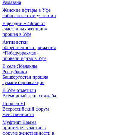
Рамазана
Женские ифтары в Уфе
собирают сотни участниц
Еще один «Ифтар от
счастливых женщин»
прошел в Уфе
Активистки
общественного движения
«Гибадуррахман»
провели ифтар в Уфе
В селе Ябалаклы
Республики
Башкортостан прошла
гуманитарная акция
В Уфе отметили
Всемирный день хиджаба
Прошел VI
Всероссийский форум
женственности
Муфтият Крыма
принимает участие в
форуме женственности в