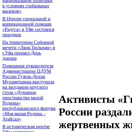
национальной политики
в условиях глобальных
вызовов»
В Центре социальной и
коррекционной помощи
«Радуга» в Уфе состоялся
праздник
На территории Соборной
мечети «Ляля-Тюльпан» в
г.Уфа прошел День
донора
Помощник руководителя
Администрации ЦДУМ
России Гузель-Делли
Мухаметшина выступила
на заседании круглого
стола «Духовное
Активисты «
пространство малой
Родины»
республиканского форума
России раздал
«Моя малая Родина –
Атайсал»
жертвенных ж
В историческом центре
Уфы состоялось