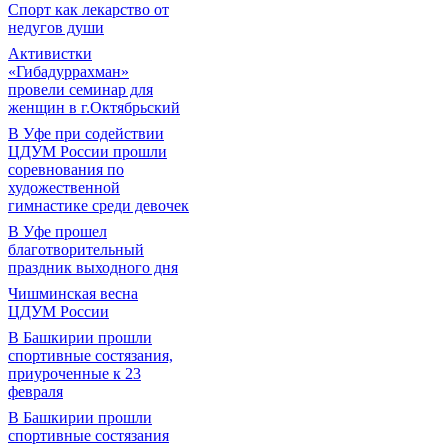
Спорт как лекарство от
недугов души
Активистки
«Гибадуррахман»
провели семинар для
женщин в г.Октябрьский
В Уфе при содействии
ЦДУМ России прошли
соревнования по
художественной
гимнастике среди девочек
В Уфе прошел
благотворительный
праздник выходного дня
Чишминская весна
ЦДУМ России
В Башкирии прошли
спортивные состязания,
приуроченные к 23
февраля
В Башкирии прошли
спортивные состязания