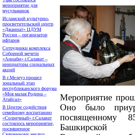
мероприятие для
мусульманок
Исламский культурно-
просветительский центр
«Джаннат» ЦДУМ
России – организатор
ифтаров
Сотрудники комплекса
Соборной мечети
«Аннаби» г.Салават –
инициаторы социальных
акций
В г.Мелеуз прошел
зональный этап
республиканского форума
«Моя малая Родина –
Мероприятие прош
Атайсал»
Оно было приур
В Центре содействия
семейному воспитанию
посвященному 85
«Солнечный» г.Салават
состоялось мероприятие,
Башкирской р
посвященное
Священному месяцу