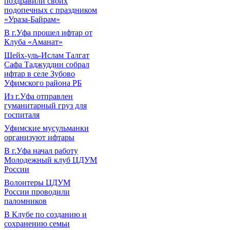
поздравили своих
подопечных с праздником
«Ураза-Байрам»
В г.Уфа прошел ифтар от
Клуба «Аманат»
Шейх-уль-Ислам Талгат
Сафа Таджуддин собрал
ифтар в селе Зубово
Уфимского района РБ
Из г.Уфа отправлен
гуманитарный груз для
госпиталя
Уфимские мусульманки
организуют ифтары
В г.Уфа начал работу
Молодежный клуб ЦДУМ
России
Волонтеры ЦДУМ
России проводили
паломников
В Клубе по созданию и
сохранению семьи