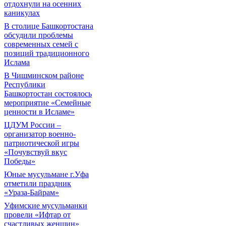
отдохнули на осенних
каникулах
В столице Башкортостана
обсудили проблемы
современных семей с
позиций традиционного
Ислама
В Чишминском районе
Республики
Башкортостан состоялось
мероприятие «Семейные
ценности в Исламе»
ЦДУМ России –
организатор военно-
патриотической игры
«Почувствуй вкус
Победы»
Юные мусульмане г.Уфа
отметили праздник
«Ураза-Байрам»
Уфимские мусульманки
провели «Ифтар от
счастливых женщин»