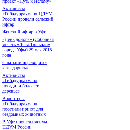
проект «Путь к Исламу»
Активисты
«Гибадуррахман» ЦДУМ
России провели сельский
ифтар
Женский ифтар в Уфе
«День донора» (Соборная
мечеть «Ляля-Тюльпан»
города Уфы) 29 мая 2015
года
С латыни переводится
как «дарить»
Активисты
«Гибадуррахман»
посадили более ста
деревьев
Волонтеры
«Гибадуррахман»
посетили приют для
бездомных животных
В Уфе прошел пленум
ЦДУМ России