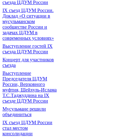
съезда ЦДУМ России
IX съезд ЦДУМ России.
Доклад «О ситуации в
мусульманском
сообществе России и
задачах ЦДУМ в
современных условиях»
Выступление гостей IX
съезда ЦДУМ России
Концерт для участников
съезда
Выступление
Председателя ЦДУМ
России, Верховного
муфтия, Шейхуль-Ислама
Т.С.Таджуддина на IX
съезде ЦДУМ России
Мусульмане решили
объединиться
IX съезд ЦДУМ России
стал местом
консолидации