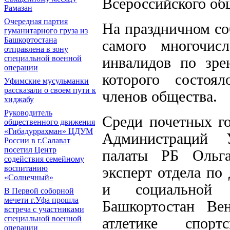
Всероссийского об
Рамазан
Очередная партия
На праздничном со
гуманитарного груза из
Башкортостана
самого многочисл
отправлена в зону
специальной военной
инвалидов по зре
операции
которого состоя
Уфимские мусульманки
рассказали о своем пути к
членов общества.
хиджабу
Руководитель
Среди почетных го
общественного движения
«Гибадуррахман» ЦДУМ
Администраций 
России в г.Салават
посетил Центр
палаты РБ Ольга
содействия семейному
воспитанию
эксперт отдела по
«Солнечный»
и социальной 
В Первой соборной
мечети г.Уфа прошла
Башкортостан Ве
встреча с участниками
специальной военной
атлетике спорт
операции