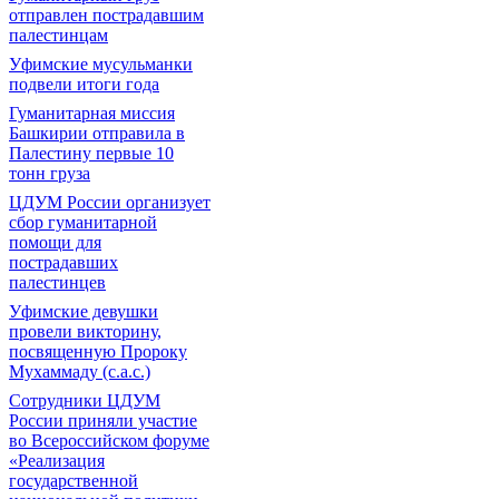
отправлен пострадавшим
палестинцам
Уфимские мусульманки
подвели итоги года
Гуманитарная миссия
Башкирии отправила в
Палестину первые 10
тонн груза
ЦДУМ России организует
сбор гуманитарной
помощи для
пострадавших
палестинцев
Уфимские девушки
провели викторину,
посвященную Пророку
Мухаммаду (с.а.с.)
Сотрудники ЦДУМ
России приняли участие
во Всероссийском форуме
«Реализация
государственной