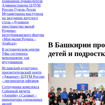
Помощник руководителя
Администрации ЦДУМ
России Гузель-Делли
Мухаметшина выступила
на заседании круглого
стола «Духовное
пространство малой
Родины»
республиканского форума
«Моя малая Родина –
В Башкирии про
Атайсал»
В историческом центре
детей и подрос
Уфы состоялось
мероприятие для
мусульманок
Исламский культурно-
просветительский центр
«Джаннат» ЦДУМ России
– организатор ифтаров
Сотрудники комплекса
Соборной мечети
«Аннаби» г.Салават –
инициаторы социальных
акций