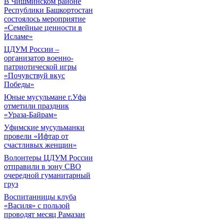
В Чишминском районе
Республики Башкортостан
состоялось мероприятие
«Семейные ценности в
Исламе»
ЦДУМ России –
организатор военно-
патриотической игры
«Почувствуй вкус
Победы»
Юные мусульмане г.Уфа
отметили праздник
«Ураза-Байрам»
Уфимские мусульманки
провели «Ифтар от
счастливых женщин»
Волонтеры ЦДУМ России
отправили в зону СВО
очередной гуманитарный
груз
Воспитанницы клуба
«Василя» с пользой
проводят месяц Рамазан