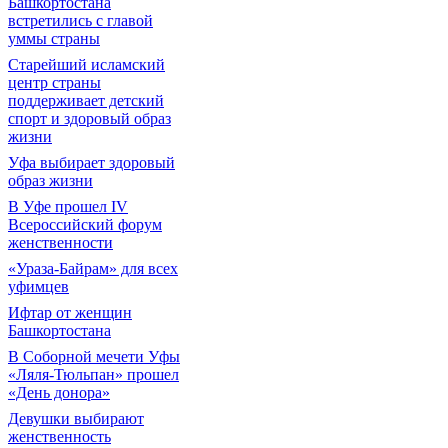
Башкортостана
встретились с главой
уммы страны
Старейший исламский
центр страны
поддерживает детский
спорт и здоровый образ
жизни
Уфа выбирает здоровый
образ жизни
В Уфе прошел IV
Всероссийский форум
женственности
«Ураза-Байрам» для всех
уфимцев
Ифтар от женщин
Башкортостана
В Соборной мечети Уфы
«Ляля-Тюльпан» прошел
«День донора»
Девушки выбирают
женственность