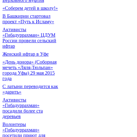
Верховного муфтия
«Соберем детей в школу!»
В Башкирии стартовал
проект «Путь к Исламу»
Активисты
«Гибадуррахман» ЦДУМ
России провели сельский
ифтар
Женский ифтар в Уфе
«День донора» (Соборная
мечеть «Ляля-Тюльпан»
города Уфы) 29 мая 2015
года
С латыни переводится как
«дарить»
Активисты
«Гибадуррахман»
посадили более ста
деревьев
Волонтеры
«Гибадуррахман»
посетили приют для