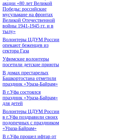
акции «80 лет Великой
Победы: российские
мусульмане на фронтах
Великой Отечественной
войны 1941-1945 гг. и в
тылу»
Волонтеры ЦДУМ России
опекают беженцев из
сектора Газа
Уфимские волонтеры
посетили детские приюты
В домах престарелых
Башкортостана отметили
праздник «Ураза-Байрам»
В г.Уфа состоялся
праздник «Ураза-Байрам»
для детей
Волонтеры ЦДУМ России
в г.Уфа поздравили своих
подопечных с праздником
«Ураза-Байрам»
В г.Уфа прошел ифтар от