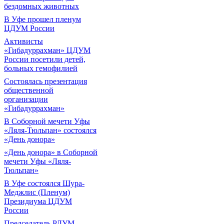
бездомных животных
В Уфе прошел пленум
ЦДУМ России
Активисты
«Гибадуррахман» ЦДУМ
России посетили детей,
больных гемофилией
Состоялась презентация
общественной
организации
«Гибадуррахман»
В Соборной мечети Уфы
«Ляля-Тюльпан» состоялся
«День донора»
«День донора» в Соборной
мечети Уфы «Ляля-
Тюльпан»
В Уфе состоялся Шура-
Меджлис (Пленум)
Президиума ЦДУМ
России
Председатель РДУМ