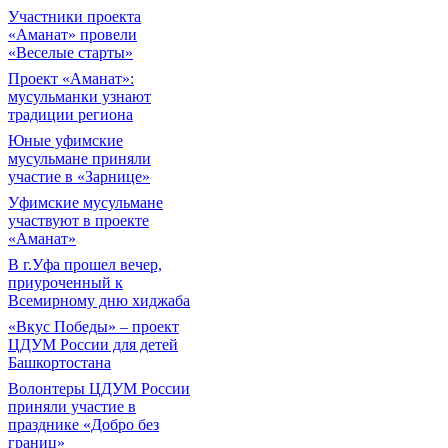
Участники проекта
«Аманат» провели
«Веселые старты»
Проект «Аманат»:
мусульманки узнают
традиции региона
Юные уфимские
мусульмане приняли
участие в «Зарнице»
Уфимские мусульмане
участвуют в проекте
«Аманат»
В г.Уфа прошел вечер,
приуроченный к
Всемирному дню хиджаба
«Вкус Победы» – проект
ЦДУМ России для детей
Башкортостана
Волонтеры ЦДУМ России
приняли участие в
празднике «Добро без
границ»