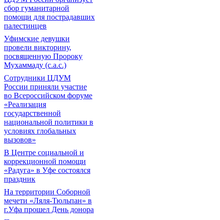
сбор гуманитарной
помощи для пострадавших
палестинцев
Уфимские девушки
провели викторину,
посвященную Пророку
Мухаммаду (с.а.с.)
Сотрудники ЦДУМ
России приняли участие
во Всероссийском форуме
«Реализация
государственной
национальной политики в
условиях глобальных
вызовов»
В Центре социальной и
коррекционной помощи
«Радуга» в Уфе состоялся
праздник
На территории Соборной
мечети «Ляля-Тюльпан» в
г.Уфа прошел День донора