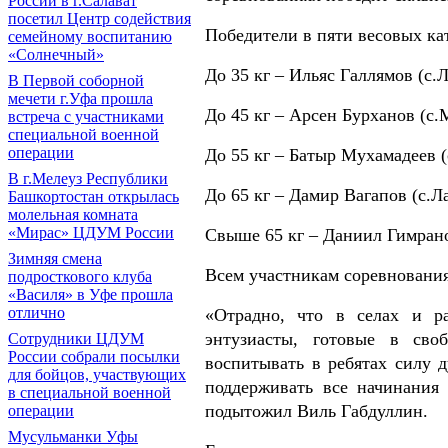
России в г.Салават
посетил Центр содействия
Победители в пяти весовых ка
семейному воспитанию
«Солнечный»
До 35 кг – Ильяс Галлямов (с.
В Первой соборной
мечети г.Уфа прошла
До 45 кг – Арсен Бурханов (с.
встреча с участниками
специальной военной
операции
До 55 кг – Батыр Мухамадеев (
В г.Мелеуз Республики
До 65 кг – Дамир Вагапов (с.Л
Башкортостан открылась
молельная комната
«Мирас» ЦДУМ России
Свыше 65 кг – Даниил Гимрано
Зимняя смена
Всем участникам соревновани
подросткового клуба
«Василя» в Уфе прошла
отлично
«Отрадно, что в селах и р
энтузиасты, готовые в сво
Сотрудники ЦДУМ
России собрали посылки
воспитывать в ребятах силу 
для бойцов, участвующих
поддерживать все начинания
в специальной военной
подытожил Виль Габдуллин.
операции
Мусульманки Уфы