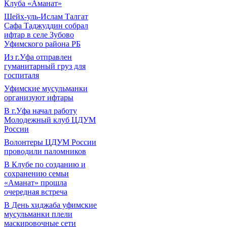
Клуба «Аманат»
Шейх-уль-Ислам Талгат
Сафа Таджуддин собрал
ифтар в селе Зубово
Уфимского района РБ
Из г.Уфа отправлен
гуманитарный груз для
госпиталя
Уфимские мусульманки
организуют ифтары
В г.Уфа начал работу
Молодежный клуб ЦДУМ
России
Волонтеры ЦДУМ России
проводили паломников
В Клубе по созданию и
сохранению семьи
«Аманат» прошла
очередная встреча
В День хиджаба уфимские
мусульманки плели
маскировочные сети