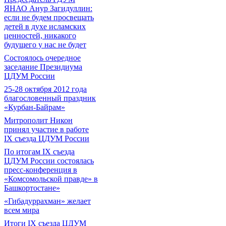
ЯНАО Анур Загидуллин:
если не будем просвещать
детей в духе исламских
ценностей, никакого
будущего у нас не будет
Состоялось очередное
заседание Президиума
ЦДУМ России
25-28 октября 2012 года
благословенный праздник
«Курбан-Байрам»
Митрополит Никон
принял участие в работе
IX съезда ЦДУМ России
По итогам IX съезда
ЦДУМ России состоялась
пресс-конференция в
«Комсомольской правде» в
Башкортостане»
«Гибадуррахман» желает
всем мира
Итоги IX cъезда ЦДУМ