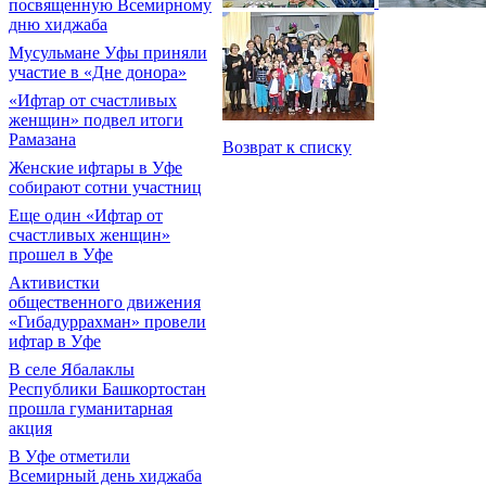
посвященную Всемирному
дню хиджаба
Мусульмане Уфы приняли
участие в «Дне донора»
«Ифтар от счастливых
женщин» подвел итоги
Рамазана
Возврат к списку
Женские ифтары в Уфе
собирают сотни участниц
Еще один «Ифтар от
счастливых женщин»
прошел в Уфе
Активистки
общественного движения
«Гибадуррахман» провели
ифтар в Уфе
В селе Ябалаклы
Республики Башкортостан
прошла гуманитарная
акция
В Уфе отметили
Всемирный день хиджаба