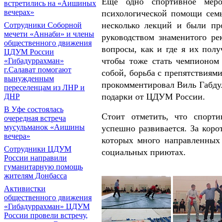
Еще одно спортивное меро
встретились на «Аишиных
вечерах»
психологической помощи семь
несколько лекций и были пр
Сотрудники Соборной
мечети «Аннаби» и члены
руководством знаменитого ре
общественного движения
вопросы, как и где я их полу
ЦДУМ России
чтобы тоже стать чемпионом 
«Гибадуррахман»
г.Салават помогают
собой, борьба с препятствиям
вынужденным
прокомментировал Виль Габду
переселенцам из ЛНР и
подарки от ЦДУМ России.
ДНР
В Уфе состоялась
Стоит отметить, что спорт
очередная встреча
мусульманок «Аишины
успешно развивается. За коро
вечера»
которых много направленных
Сотрудники ЦДУМ
социальных приютах.
России направили
гуманитарную помощь
жителям Донбасса
Активистки
общественного движения
«Гибадуррахман» ЦДУМ
России провели встречу,