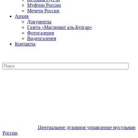
Муфтии России
Мечети России
Архив
Документы
Газета «Маглюмат аль-Булгар»
Фотогалерея
Видеогалерея
Контакты
Центральное духовное управление
мусульман России
Центральное духовное управление мусульман
России