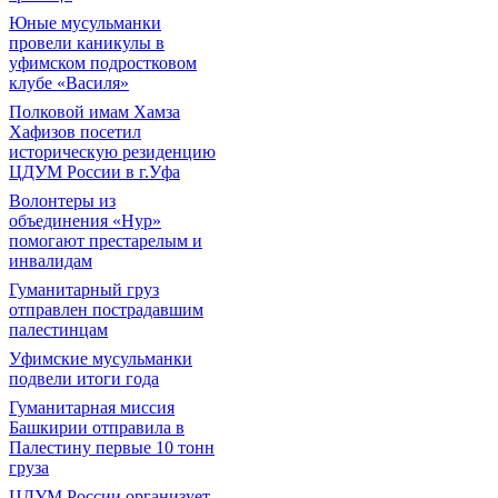
Юные мусульманки
провели каникулы в
уфимском подростковом
клубе «Василя»
Полковой имам Хамза
Хафизов посетил
историческую резиденцию
ЦДУМ России в г.Уфа
Волонтеры из
объединения «Нур»
помогают престарелым и
инвалидам
Гуманитарный груз
отправлен пострадавшим
палестинцам
Уфимские мусульманки
подвели итоги года
Гуманитарная миссия
Башкирии отправила в
Палестину первые 10 тонн
груза
ЦДУМ России организует