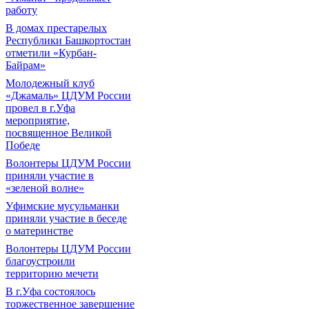
работу
В домах престарелых
Республики Башкортостан
отметили «Курбан-
Байрам»
Молодежный клуб
«Джамаль» ЦДУМ России
провел в г.Уфа
мероприятие,
посвященное Великой
Победе
Волонтеры ЦДУМ России
приняли участие в
«зеленой волне»
Уфимские мусульманки
приняли участие в беседе
о материнстве
Волонтеры ЦДУМ России
благоустроили
территорию мечети
В г.Уфа состоялось
торжественное завершение