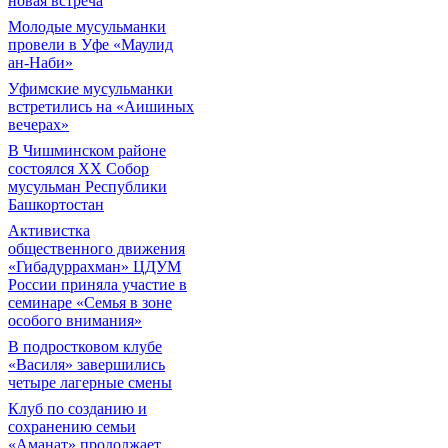
новая встреча
Молодые мусульманки
провели в Уфе «Маулид
ан-Наби»
Уфимские мусульманки
встретились на «Аишиных
вечерах»
В Чишминском районе
состоялся XX Собор
мусульман Республики
Башкортостан
Активистка
общественного движения
«Гибадуррахман» ЦДУМ
России приняла участие в
семинаре «Семья в зоне
особого внимания»
В подростковом клубе
«Василя» завершились
четыре лагерные смены
Клуб по созданию и
сохранению семьи
«Аманат» продолжает