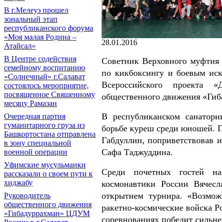
В г.Мелеуз прошел
зональный этап
республиканского форума
«Моя малая Родина –
28.01.2016
Атайсал»
В Центре содействия
Советник Верховного муфтия 
семейному воспитанию
по кикбоксингу и боевым иск
«Солнечный» г.Салават
Всероссийского проекта «
состоялось мероприятие,
посвященное Священному
общественного движения «Ги
месяцу Рамазан
В республиканском санатор
Очередная партия
гуманитарного груза из
борьбе куреш среди юношей. 
Башкортостана отправлена
Габдуллин, поприветствовав 
в зону специальной
Сафа Таджуддина.
военной операции
Уфимские мусульманки
Среди почетных гостей на
рассказали о своем пути к
хиджабу
космонавтики России Вячесл
открытием турнира. «Возмож
Руководитель
общественного движения
ракетно-космические войска Ро
«Гибадуррахман» ЦДУМ
соревнованиях победит сильне