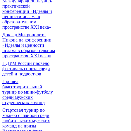
Международной научно-
практической
конференции «Идеалы и
ценности ислама в
образовательном
пространстве XXI века»
Доклад Митрополита
Никона на конференции
«Идеалы и ценности
ислама в образовательном
пространстве XXI века»
ЦДУМ России провело
фестиваль спорта среди
детей и подростков
Прошел
благотворительный
турнир по мини-футболу
среди мужских
студенческих команд
Cтартовал турнир по
хоккею с шайбой среди
любительских мужских
команд на призы