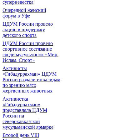
суперневестка
Очередной женский
форум в Уфе
ЦДУМ России провело
акцию в поддержку
детского спорта
ЦДУМ России провело
спортивное состязание
среди мусульманок «Мир.
Ислам. Спорт»
Активисты
«Гибадуррахман» ЦДУМ
России раздали инвалидам
по зрению мясо
жертвенных животных
Активистка
«Гибадуррахман»
представляла ЦДУМ
России на
северокавказской
мусульманской ярмарке
Второй день VIII