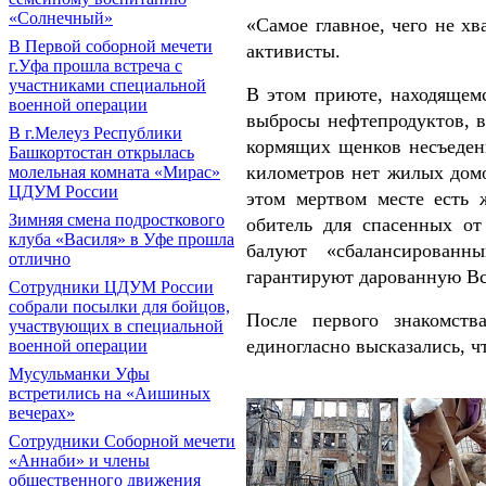
«Солнечный»
«Самое главное, чего не хв
В Первой соборной мечети
активисты.
г.Уфа прошла встреча с
участниками специальной
В этом приюте, находящем
военной операции
выбросы нефтепродуктов, в
В г.Мелеуз Республики
кормящих щенков несъеденн
Башкортостан открылась
километров нет жилых домо
молельная комната «Мирас»
ЦДУМ России
этом мертвом месте есть 
Зимняя смена подросткового
обитель для спасенных от
клуба «Василя» в Уфе прошла
балуют «сбалансирован
отлично
гарантируют дарованную В
Сотрудники ЦДУМ России
собрали посылки для бойцов,
После первого знакомств
участвующих в специальной
единогласно высказались, 
военной операции
Мусульманки Уфы
встретились на «Аишиных
вечерах»
Сотрудники Соборной мечети
«Аннаби» и члены
общественного движения