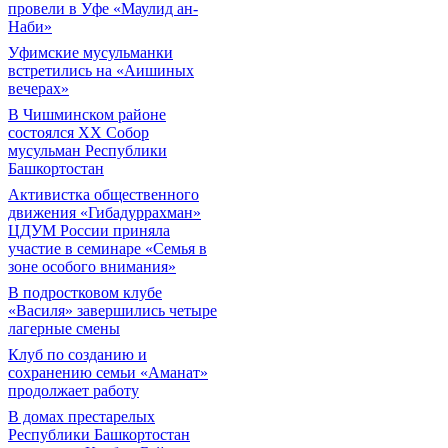
провели в Уфе «Маулид ан-
Наби»
Уфимские мусульманки
встретились на «Аишиных
вечерах»
В Чишминском районе
состоялся XX Собор
мусульман Республики
Башкортостан
Активистка общественного
движения «Гибадуррахман»
ЦДУМ России приняла
участие в семинаре «Семья в
зоне особого внимания»
В подростковом клубе
«Василя» завершились четыре
лагерные смены
Клуб по созданию и
сохранению семьи «Аманат»
продолжает работу
В домах престарелых
Республики Башкортостан