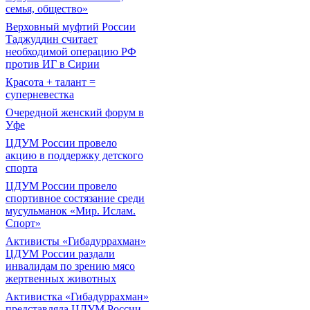
семья, общество»
Верховный муфтий России
Таджуддин считает
необходимой операцию РФ
против ИГ в Сирии
Красота + талант =
суперневестка
Очередной женский форум в
Уфе
ЦДУМ России провело
акцию в поддержку детского
спорта
ЦДУМ России провело
спортивное состязание среди
мусульманок «Мир. Ислам.
Спорт»
Активисты «Гибадуррахман»
ЦДУМ России раздали
инвалидам по зрению мясо
жертвенных животных
Активистка «Гибадуррахман»
представляла ЦДУМ России