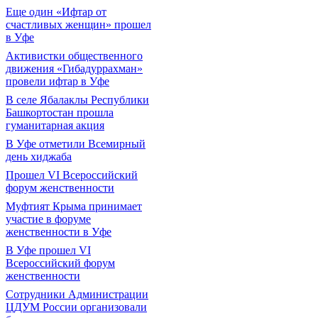
Еще один «Ифтар от
счастливых женщин» прошел
в Уфе
Активистки общественного
движения «Гибадуррахман»
провели ифтар в Уфе
В селе Ябалаклы Республики
Башкортостан прошла
гуманитарная акция
В Уфе отметили Всемирный
день хиджаба
Прошел VI Всероссийский
форум женственности
Муфтият Крыма принимает
участие в форуме
женственности в Уфе
В Уфе прошел VI
Всероссийский форум
женственности
Сотрудники Администрации
ЦДУМ России организовали