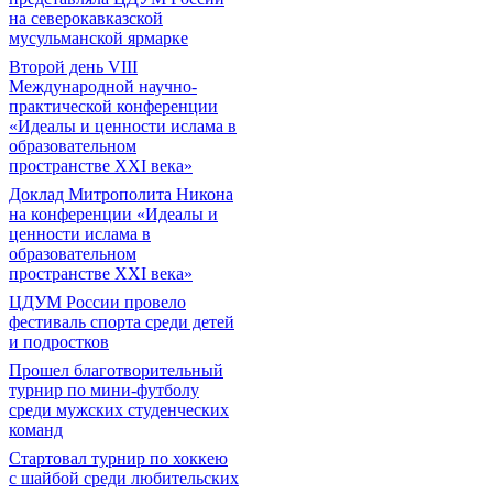
на северокавказской
мусульманской ярмарке
Второй день VIII
Международной научно-
практической конференции
«Идеалы и ценности ислама в
образовательном
пространстве XXI века»
Доклад Митрополита Никона
на конференции «Идеалы и
ценности ислама в
образовательном
пространстве XXI века»
ЦДУМ России провело
фестиваль спорта среди детей
и подростков
Прошел благотворительный
турнир по мини-футболу
среди мужских студенческих
команд
Cтартовал турнир по хоккею
с шайбой среди любительских