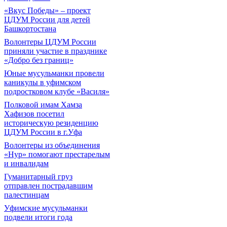
«Вкус Победы» – проект
ЦДУМ России для детей
Башкортостана
Волонтеры ЦДУМ России
приняли участие в празднике
«Добро без границ»
Юные мусульманки провели
каникулы в уфимском
подростковом клубе «Василя»
Полковой имам Хамза
Хафизов посетил
историческую резиденцию
ЦДУМ России в г.Уфа
Волонтеры из объединения
«Нур» помогают престарелым
и инвалидам
Гуманитарный груз
отправлен пострадавшим
палестинцам
Уфимские мусульманки
подвели итоги года