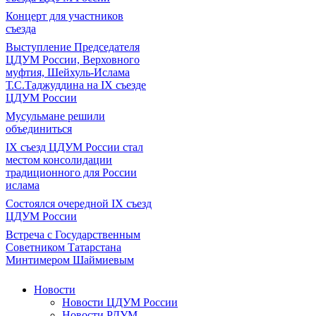
Концерт для участников
съезда
Выступление Председателя
ЦДУМ России, Верховного
муфтия, Шейхуль-Ислама
Т.С.Таджуддина на IX съезде
ЦДУМ России
Мусульмане решили
объединиться
IX съезд ЦДУМ России стал
местом консолидации
традиционного для России
ислама
Состоялся очередной IX съезд
ЦДУМ России
Встреча с Государственным
Советником Татарстана
Минтимером Шаймиевым
Новости
Новости ЦДУМ России
Новости РДУМ