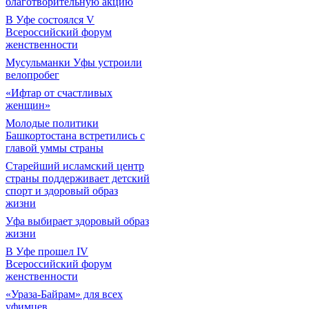
благотворительную акцию
В Уфе состоялся V
Всероссийский форум
женственности
Мусульманки Уфы устроили
велопробег
«Ифтар от счастливых
женщин»
Молодые политики
Башкортостана встретились с
главой уммы страны
Старейший исламский центр
страны поддерживает детский
спорт и здоровый образ
жизни
Уфа выбирает здоровый образ
жизни
В Уфе прошел IV
Всероссийский форум
женственности
«Ураза-Байрам» для всех
уфимцев