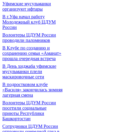
Уфимские мусульманки
организуют ифтары
В г.Уфа начал работу
Молодежный клуб ЦДУМ
России
Волонтеры ЦДУМ России
проводили паломников
В Клубе по созданию и
сохранению семьи «Аманат»
прошла очередная встреча
В День хиджаба уфимские
мусульманки плели
маскировочные сети
В подростковом клубе
«Василя» закончилась зимняя
лагерная смена
Волонтеры ЦДУМ России
посетили социальные
приюты Республики
Башкортостан
Сотрудники ЦДУМ России
отправили очередной груз в