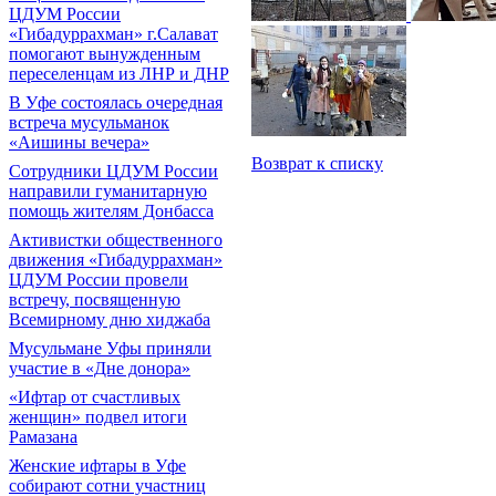
ЦДУМ России
«Гибадуррахман» г.Салават
помогают вынужденным
переселенцам из ЛНР и ДНР
В Уфе состоялась очередная
встреча мусульманок
«Аишины вечера»
Возврат к списку
Сотрудники ЦДУМ России
направили гуманитарную
помощь жителям Донбасса
Активистки общественного
движения «Гибадуррахман»
ЦДУМ России провели
встречу, посвященную
Всемирному дню хиджаба
Мусульмане Уфы приняли
участие в «Дне донора»
«Ифтар от счастливых
женщин» подвел итоги
Рамазана
Женские ифтары в Уфе
собирают сотни участниц