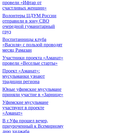
провели «Ифтар от
счастливых женщин»
Волонтеры ЦДУМ России
отправили в зону СВО
очередной гуманитарный
груз
Воспитанницы клуба
«Василя» с пользой проводят
месяц Рамазан
Участники проекта «Аманат»
провели «Веселые старты»
Проект «Аманат»:
мусульманки узнают
традиции региона
Юные уфимские мусульмане
приняли участие в «Зарнице»
Уфимские мусульмане
участвуют в проекте
«Аманат»
В г.Уфа прошел вечер,
приуроченный к Всемирному
дню хиджаба