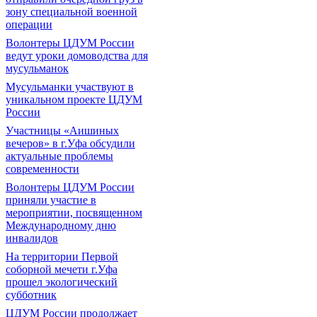
зону специальной военной
операции
Волонтеры ЦДУМ России
ведут уроки домоводства для
мусульманок
Мусульманки участвуют в
уникальном проекте ЦДУМ
России
Участницы «Аишиных
вечеров» в г.Уфа обсудили
актуальные проблемы
современности
Волонтеры ЦДУМ России
приняли участие в
мероприятии, посвященном
Международному дню
инвалидов
На территории Первой
соборной мечети г.Уфа
прошел экологический
субботник
ЦДУМ России продолжает