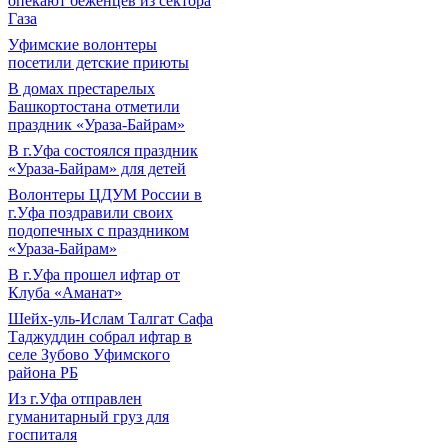
опекают беженцев из сектора
Газа
Уфимские волонтеры
посетили детские приюты
В домах престарелых
Башкортостана отметили
праздник «Ураза-Байрам»
В г.Уфа состоялся праздник
«Ураза-Байрам» для детей
Волонтеры ЦДУМ России в
г.Уфа поздравили своих
подопечных с праздником
«Ураза-Байрам»
В г.Уфа прошел ифтар от
Клуба «Аманат»
Шейх-уль-Ислам Талгат Сафа
Таджуддин собрал ифтар в
селе Зубово Уфимского
района РБ
Из г.Уфа отправлен
гуманитарный груз для
госпиталя