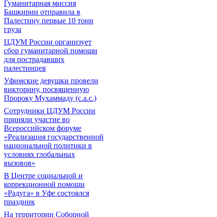
Гуманитарная миссия
Башкирии отправила в
Палестину первые 10 тонн
груза
ЦДУМ России организует
сбор гуманитарной помощи
для пострадавших
палестинцев
Уфимские девушки провели
викторину, посвященную
Пророку Мухаммаду (с.а.с.)
Сотрудники ЦДУМ России
приняли участие во
Всероссийском форуме
«Реализация государственной
национальной политики в
условиях глобальных
вызовов»
В Центре социальной и
коррекционной помощи
«Радуга» в Уфе состоялся
праздник
На территории Соборной