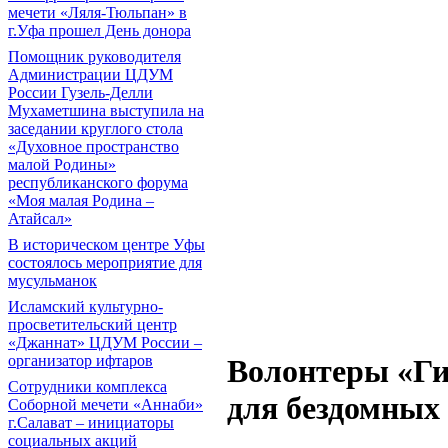
мечети «Ляля-Тюльпан» в
г.Уфа прошел День донора
Помощник руководителя
Администрации ЦДУМ
России Гузель-Делли
Мухаметшина выступила на
заседании круглого стола
«Духовное пространство
малой Родины»
республиканского форума
«Моя малая Родина –
Атайсал»
В историческом центре Уфы
состоялось мероприятие для
мусульманок
Исламский культурно-
просветительский центр
«Джаннат» ЦДУМ России –
организатор ифтаров
Волонтеры «Ги
Сотрудники комплекса
для бездомных
Соборной мечети «Аннаби»
г.Салават – инициаторы
социальных акций