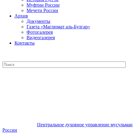
Муфтии России
Мечети России
Архив
Документы
Газета «Маглюмат аль-Булгар»
Фотогалерея
Видеогалерея
Контакты
Центральное духовное управление
мусульман России
Центральное духовное управление мусульман
России