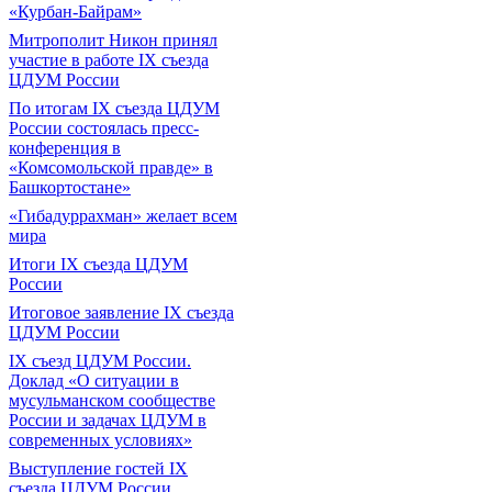
«Курбан-Байрам»
Митрополит Никон принял
участие в работе IX съезда
ЦДУМ России
По итогам IX съезда ЦДУМ
России состоялась пресс-
конференция в
«Комсомольской правде» в
Башкортостане»
«Гибадуррахман» желает всем
мира
Итоги IX cъезда ЦДУМ
России
Итоговое заявление IX съезда
ЦДУМ России
IX съезд ЦДУМ России.
Доклад «О ситуации в
мусульманском сообществе
России и задачах ЦДУМ в
современных условиях»
Выступление гостей IX
съезда ЦДУМ России