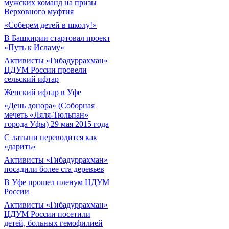
мужских команд на призы
Верховного муфтия
«Соберем детей в школу!»
В Башкирии стартовал проект
«Путь к Исламу»
Активисты «Гибадуррахман»
ЦДУМ России провели
сельский ифтар
Женский ифтар в Уфе
«День донора» (Соборная
мечеть «Ляля-Тюльпан»
города Уфы) 29 мая 2015 года
С латыни переводится как
«дарить»
Активисты «Гибадуррахман»
посадили более ста деревьев
В Уфе прошел пленум ЦДУМ
России
Активисты «Гибадуррахман»
ЦДУМ России посетили
детей, больных гемофилией