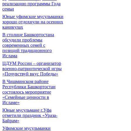
реализацию программы Года
семьи
Юные уфимские мусульманки
хорошо отдохнули на осенних
каникулах
В столице Башкортостана
обсудили проблемы
современных семей с
позиций традиционного
Ислама
ЦДУМ России – организатор
военно-патриотической игры
«Почувствуй вкус Победы»
В Чишминском районе
Республики Башкортостан
состоялось мероприятие
«Семейные ценности в
Исламе»
Юные мусульмане г.Уфа
отметили праздник «Ураза-
Байрам»
Уфимские мусульманки