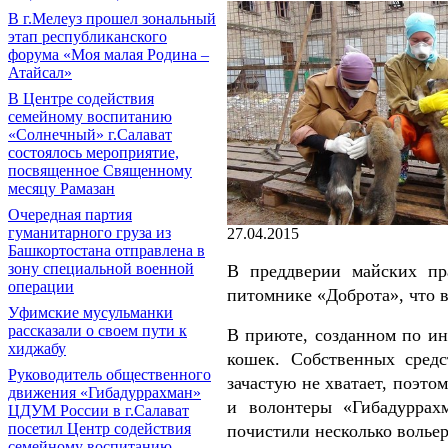
В г.Мелеуз прошел зональный
этап республиканского
форума «Моя малая Родина –
Атайсал»
В Центре содействия
семейному воспитанию
«Солнечный» г.Салават
состоялось мероприятие,
посвященное Священному
месяцу Рамазан
Очередная партия
гуманитарного груза из
27.04.2015
Башкортостана отправлена в
зону специальной военной
В преддверии майских пр
операции
питомнике «Доброта», что 
Уфимские мусульманки
рассказали о своем пути к
В приюте, созданном по ин
хиджабу
кошек. Собственных сред
Руководитель общественного
зачастую не хватает, поэто
движения «Гибадуррахман»
и волонтеры «Гибадуррах
ЦДУМ России в г.Салават
посетил Центр содействия
почистили несколько вольер
семейному воспитанию