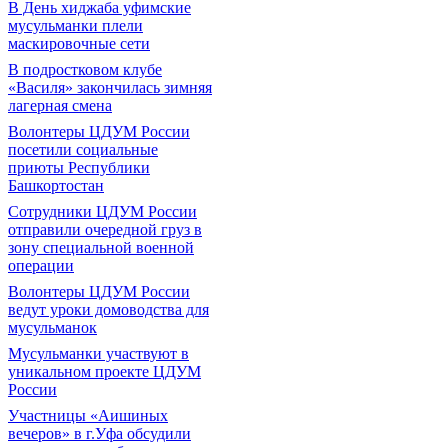
В День хиджаба уфимские
мусульманки плели
маскировочные сети
В подростковом клубе
«Василя» закончилась зимняя
лагерная смена
Волонтеры ЦДУМ России
посетили социальные
приюты Республики
Башкортостан
Сотрудники ЦДУМ России
отправили очередной груз в
зону специальной военной
операции
Волонтеры ЦДУМ России
ведут уроки домоводства для
мусульманок
Мусульманки участвуют в
уникальном проекте ЦДУМ
России
Участницы «Аишиных
вечеров» в г.Уфа обсудили