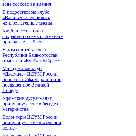
зоне особого внимания»
В подростковом клубе
«Василя» завершились
четыре лагерные смены
Клуб по созданию и
сохранению семьи «Аманат»
продолжает работу
В домах престарелых
Республики Башкортостан
отметили «Курбан-Байрам»
Молодежный клуб
«Джамаль» ЦДУМ России
провел в г.Уфа мероприятие,
посвященное Великой
Победе
Уфимские мусульманки
приняли участие в беседе о
материнстве
Волонтеры ЦДУМ России
приняли участие в «зеленой
волне»
Волонтеры ЦДУМ России