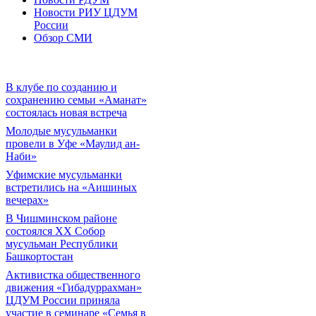
Новости РИУ ЦДУМ
России
Обзор СМИ
В клубе по созданию и
сохранению семьи «Аманат»
состоялась новая встреча
Молодые мусульманки
провели в Уфе «Маулид ан-
Наби»
Уфимские мусульманки
встретились на «Аишиных
вечерах»
В Чишминском районе
состоялся XX Собор
мусульман Республики
Башкортостан
Активистка общественного
движения «Гибадуррахман»
ЦДУМ России приняла
участие в семинаре «Семья в