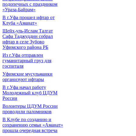
подопечных с праздником
«Ураза-Байрам»
В г.Уфа прошел ифтар от
Клуба «Аманат»
Шейх-уль-Ислам Талгат
Сафа Таджуддин собрал
ифтар в селе Зубово
Уфимского района РБ
Из г.Уфа отправлен
гуманитарный груз для
госпиталя
Уфимские мусульманки
организуют ифтары
В г.Уфа начал работу
Молодежный клуб ЦДУМ
России
Волонтеры ЦДУМ России
проводили паломников
В Клубе по созданию и
сохранению семьи «Аманат»
прошла очередная встреча