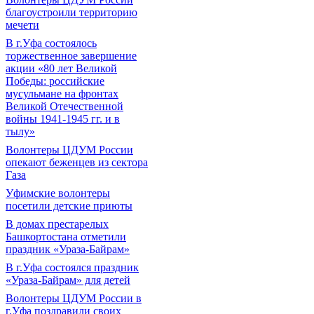
благоустроили территорию
мечети
В г.Уфа состоялось
торжественное завершение
акции «80 лет Великой
Победы: российские
мусульмане на фронтах
Великой Отечественной
войны 1941-1945 гг. и в
тылу»
Волонтеры ЦДУМ России
опекают беженцев из сектора
Газа
Уфимские волонтеры
посетили детские приюты
В домах престарелых
Башкортостана отметили
праздник «Ураза-Байрам»
В г.Уфа состоялся праздник
«Ураза-Байрам» для детей
Волонтеры ЦДУМ России в
г.Уфа поздравили своих