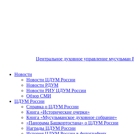
Центральное духовное управление мусульман 
Новости
Новости ЦДУМ России
Новости РДУМ
Новости РИУ ЦДУМ России
Обзор СМИ
ЦДУМ России
Справка о ЦДУМ России
Книга «Исторические очерки»
Книга «Мусульманское духовное собрание»
«Панорама Башкортостана» о ЦДУМ России
Награды ЦДУМ России
История ЦДУМ России в фотографиях