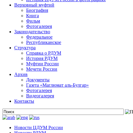
Верховный муфтий
Биография
Книга
Фильм
Фотогалерея
Законодательство
Федеральное
Республиканское
Структура
Справка о РДУМ
История РДУМ
Муфтии России
Мечети России
Архив
Документы
Газета «Маглюмат аль-Булгар»
Фотогалерея
Видеогалерея
Контакты
Новости ЦДУМ России
Новости РДУМ