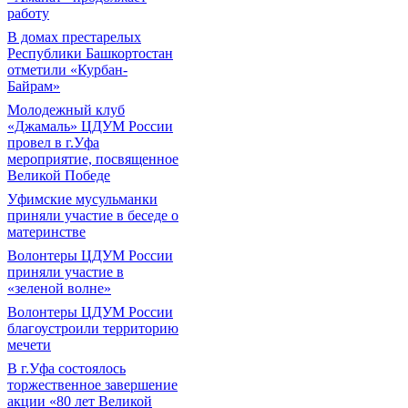
работу
В домах престарелых
Республики Башкортостан
отметили «Курбан-
Байрам»
Молодежный клуб
«Джамаль» ЦДУМ России
провел в г.Уфа
мероприятие, посвященное
Великой Победе
Уфимские мусульманки
приняли участие в беседе о
материнстве
Волонтеры ЦДУМ России
приняли участие в
«зеленой волне»
Волонтеры ЦДУМ России
благоустроили территорию
мечети
В г.Уфа состоялось
торжественное завершение
акции «80 лет Великой