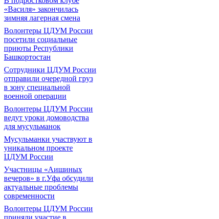
В подростковом клубе
«Василя» закончилась
зимняя лагерная смена
Волонтеры ЦДУМ России
посетили социальные
приюты Республики
Башкортостан
Сотрудники ЦДУМ России
отправили очередной груз
в зону специальной
военной операции
Волонтеры ЦДУМ России
ведут уроки домоводства
для мусульманок
Мусульманки участвуют в
уникальном проекте
ЦДУМ России
Участницы «Аишиных
вечеров» в г.Уфа обсудили
актуальные проблемы
современности
Волонтеры ЦДУМ России
приняли участие в