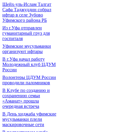
Шейх-уль-Ислам Талгат
Сафа Таджуддин собрал
ифтар в селе Зубово
Уфимского района РБ
Из г.Уфа отправлен
гуманитарный груз для
госпиталя
Уфимские мусульманки
организуют ифтары
В г.Уфа начал работу
Молодежный клуб ЦДУМ
России
Волонтеры ЦДУМ России
проводили паломников
В Клубе по созданию и
сохранению семьи
«Аманат» прошла
очередная встреча
В День хиджаба уфимские
мусульманки плели
маскировочные сети