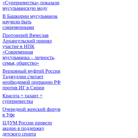
«Суперневестка» показали
мусульманскую моду
В Башкирии мусульманок
научили быть
современными
Протоиерей Вячеслав
Архангельский принял
участие в НПК
«Современная
мусульманка – личность,
семья, общество»
Верховный муфтий России
Таджуддин считает
необходимой операцию РФ
против ИГ в Сирии
Красота + талант =
суперневестка
Очередной женский форум
в Уфе
ЦДУМ России провело
акцию в поддержку
детского спорта