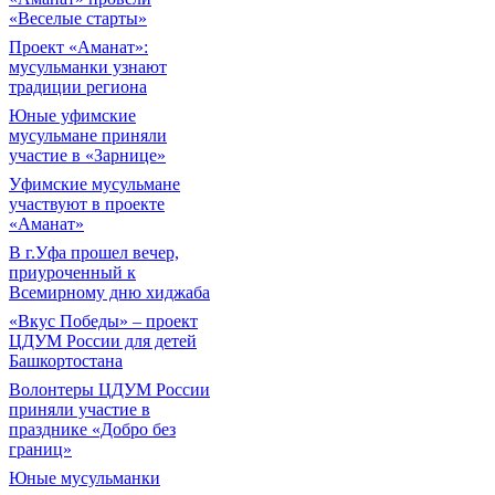
«Веселые старты»
Проект «Аманат»:
мусульманки узнают
традиции региона
Юные уфимские
мусульмане приняли
участие в «Зарнице»
Уфимские мусульмане
участвуют в проекте
«Аманат»
В г.Уфа прошел вечер,
приуроченный к
Всемирному дню хиджаба
«Вкус Победы» – проект
ЦДУМ России для детей
Башкортостана
Волонтеры ЦДУМ России
приняли участие в
празднике «Добро без
границ»
Юные мусульманки