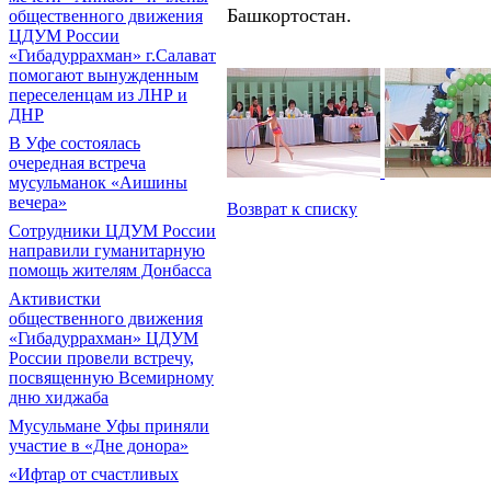
Башкортостан.
общественного движения
ЦДУМ России
«Гибадуррахман» г.Салават
помогают вынужденным
переселенцам из ЛНР и
ДНР
В Уфе состоялась
очередная встреча
мусульманок «Аишины
вечера»
Возврат к списку
Сотрудники ЦДУМ России
направили гуманитарную
помощь жителям Донбасса
Активистки
общественного движения
«Гибадуррахман» ЦДУМ
России провели встречу,
посвященную Всемирному
дню хиджаба
Мусульмане Уфы приняли
участие в «Дне донора»
«Ифтар от счастливых