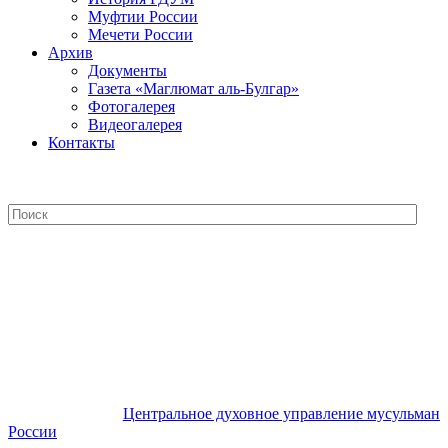
Муфтии России
Мечети России
Архив
Документы
Газета «Маглюмат аль-Булгар»
Фотогалерея
Видеогалерея
Контакты
Центральное духовное управление
мусульман России
Центральное духовное управление мусульман
России