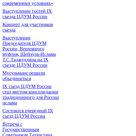
современных условиях»
Выступление гостей IX
съезда ЦДУМ России
Концерт для участников
съезда
Выступление
Председателя ЦДУМ
России, Верховного
муфтия, Шейхуль-Ислама
Т.С.Таджуддина на IX
съезде ЦДУМ России
Мусульмане решили
объединиться
IX съезд ЦДУМ России
стал местом консолидации
традиционного для России
ислама
Состоялся очередной IX
съезд ЦДУМ России
Встреча с
Государственным
Советником Татарстана