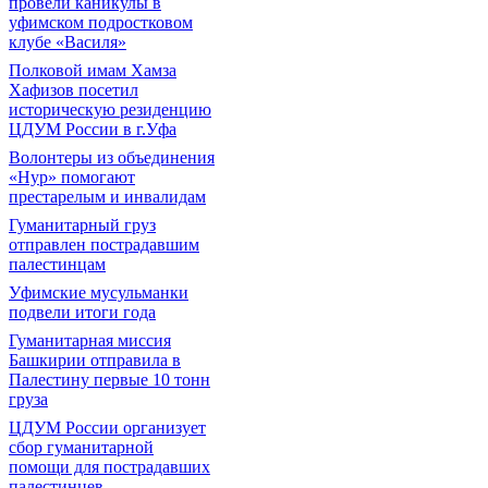
провели каникулы в
уфимском подростковом
клубе «Василя»
Полковой имам Хамза
Хафизов посетил
историческую резиденцию
ЦДУМ России в г.Уфа
Волонтеры из объединения
«Нур» помогают
престарелым и инвалидам
Гуманитарный груз
отправлен пострадавшим
палестинцам
Уфимские мусульманки
подвели итоги года
Гуманитарная миссия
Башкирии отправила в
Палестину первые 10 тонн
груза
ЦДУМ России организует
сбор гуманитарной
помощи для пострадавших
палестинцев