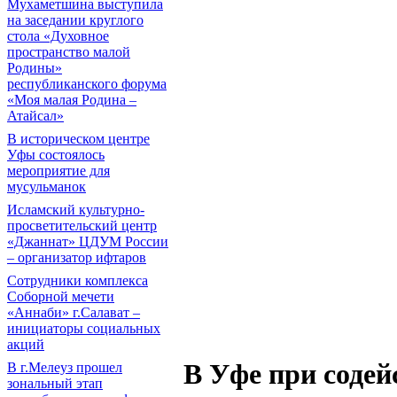
Мухаметшина выступила
на заседании круглого
стола «Духовное
пространство малой
Родины»
республиканского форума
«Моя малая Родина –
Атайсал»
В историческом центре
Уфы состоялось
мероприятие для
мусульманок
Исламский культурно-
просветительский центр
«Джаннат» ЦДУМ России
– организатор ифтаров
Сотрудники комплекса
Соборной мечети
«Аннаби» г.Салават –
инициаторы социальных
акций
В Уфе при соде
В г.Мелеуз прошел
зональный этап