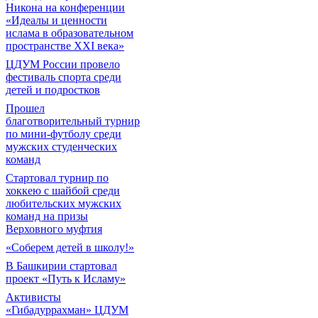
Никона на конференции
«Идеалы и ценности
ислама в образовательном
пространстве XXI века»
ЦДУМ России провело
фестиваль спорта среди
детей и подростков
Прошел
благотворительный турнир
по мини-футболу среди
мужских студенческих
команд
Cтартовал турнир по
хоккею с шайбой среди
любительских мужских
команд на призы
Верховного муфтия
«Соберем детей в школу!»
В Башкирии стартовал
проект «Путь к Исламу»
Активисты
«Гибадуррахман» ЦДУМ