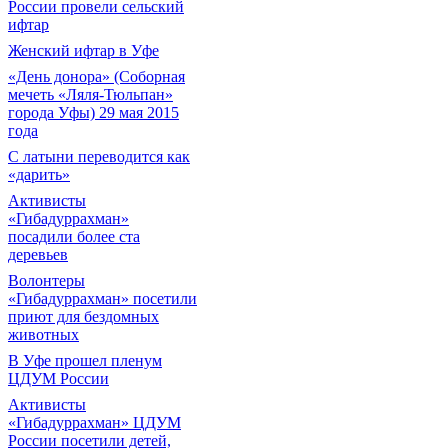
России провели сельский
ифтар
Женский ифтар в Уфе
«День донора» (Соборная
мечеть «Ляля-Тюльпан»
города Уфы) 29 мая 2015
года
С латыни переводится как
«дарить»
Активисты
«Гибадуррахман»
посадили более ста
деревьев
Волонтеры
«Гибадуррахман» посетили
приют для бездомных
животных
В Уфе прошел пленум
ЦДУМ России
Активисты
«Гибадуррахман» ЦДУМ
России посетили детей,