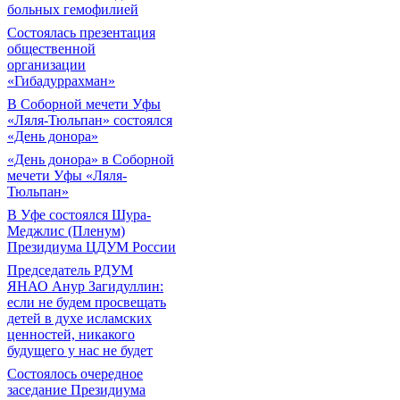
больных гемофилией
Состоялась презентация
общественной
организации
«Гибадуррахман»
В Соборной мечети Уфы
«Ляля-Тюльпан» состоялся
«День донора»
«День донора» в Соборной
мечети Уфы «Ляля-
Тюльпан»
В Уфе состоялся Шура-
Меджлис (Пленум)
Президиума ЦДУМ России
Председатель РДУМ
ЯНАО Анур Загидуллин:
если не будем просвещать
детей в духе исламских
ценностей, никакого
будущего у нас не будет
Состоялось очередное
заседание Президиума