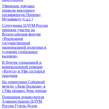
Уфимские девушки
провели викторину,
посвященную Пророку
Мухаммаду (с.а.с.)
Сотрудники ЦДУМ России
приняли участие во
Всероссийском форуме
«Реализация
государственной
национальной политики в
условиях глобальных
вызовов»
В Центре социальной и
коррекционной помощи
«Радуга» в Уфе состоялся
праздник
На территории Соборной
мечети «Ляля-Тюльпан» в
г.Уфа прошел День донора
Помощник руководителя
Администрации ЦДУМ
России Гузель-Делли