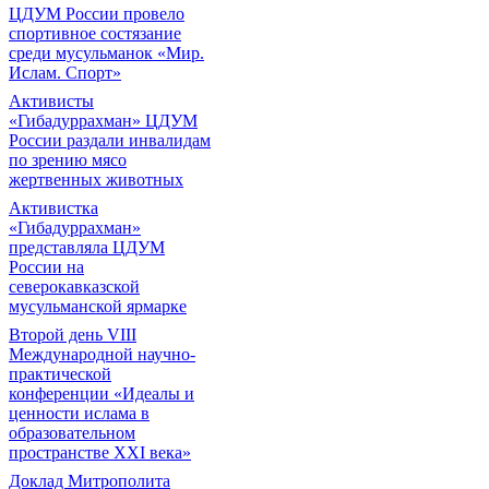
ЦДУМ России провело
спортивное состязание
среди мусульманок «Мир.
Ислам. Спорт»
Активисты
«Гибадуррахман» ЦДУМ
России раздали инвалидам
по зрению мясо
жертвенных животных
Активистка
«Гибадуррахман»
представляла ЦДУМ
России на
северокавказской
мусульманской ярмарке
Второй день VIII
Международной научно-
практической
конференции «Идеалы и
ценности ислама в
образовательном
пространстве XXI века»
Доклад Митрополита