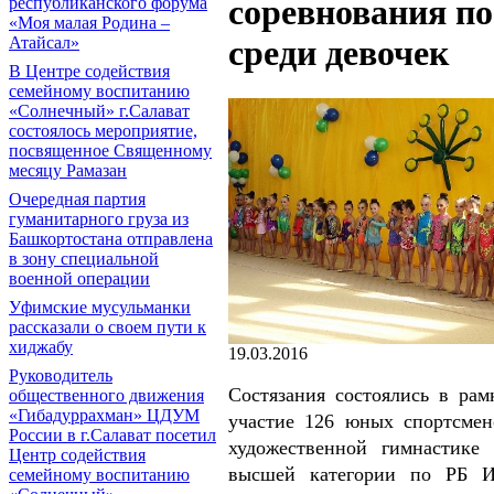
соревнования по
республиканского форума
«Моя малая Родина –
Атайсал»
среди девочек
В Центре содействия
семейному воспитанию
«Солнечный» г.Салават
состоялось мероприятие,
посвященное Священному
месяцу Рамазан
Очередная партия
гуманитарного груза из
Башкортостана отправлена
в зону специальной
военной операции
Уфимские мусульманки
рассказали о своем пути к
хиджабу
19.03.2016
Руководитель
Состязания состоялись в рам
общественного движения
«Гибадуррахман» ЦДУМ
участие 126 юных спортсме
России в г.Салават посетил
художественной гимнастике
Центр содействия
высшей категории по РБ И
семейному воспитанию