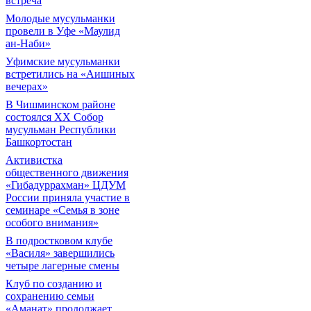
встреча
Молодые мусульманки
провели в Уфе «Маулид
ан-Наби»
Уфимские мусульманки
встретились на «Аишиных
вечерах»
В Чишминском районе
состоялся XX Собор
мусульман Республики
Башкортостан
Активистка
общественного движения
«Гибадуррахман» ЦДУМ
России приняла участие в
семинаре «Семья в зоне
особого внимания»
В подростковом клубе
«Василя» завершились
четыре лагерные смены
Клуб по созданию и
сохранению семьи
«Аманат» продолжает