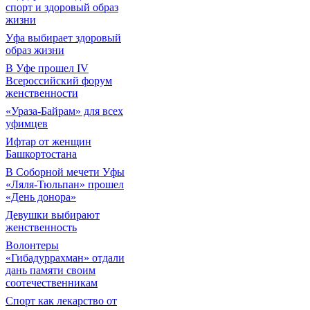
спорт и здоровый образ
жизни
Уфа выбирает здоровый
образ жизни
В Уфе прошел IV
Всероссийский форум
женственности
«Ураза-Байрам» для всех
уфимцев
Ифтар от женщин
Башкортостана
В Соборной мечети Уфы
«Ляля-Тюльпан» прошел
«День донора»
Девушки выбирают
женственность
Волонтеры
«Гибадуррахман» отдали
дань памяти своим
соотечественникам
Спорт как лекарство от