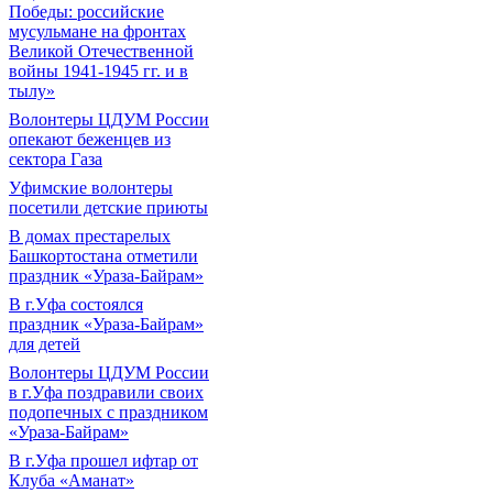
Победы: российские
мусульмане на фронтах
Великой Отечественной
войны 1941-1945 гг. и в
тылу»
Волонтеры ЦДУМ России
опекают беженцев из
сектора Газа
Уфимские волонтеры
посетили детские приюты
В домах престарелых
Башкортостана отметили
праздник «Ураза-Байрам»
В г.Уфа состоялся
праздник «Ураза-Байрам»
для детей
Волонтеры ЦДУМ России
в г.Уфа поздравили своих
подопечных с праздником
«Ураза-Байрам»
В г.Уфа прошел ифтар от
Клуба «Аманат»