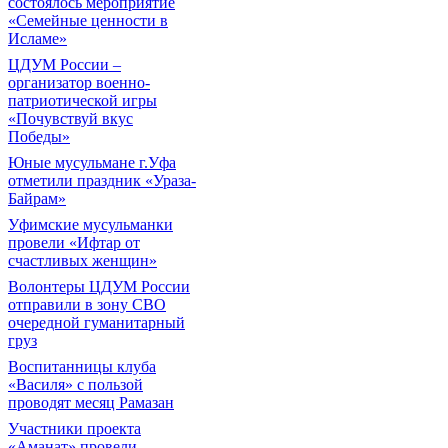
состоялось мероприятие
«Семейные ценности в
Исламе»
ЦДУМ России –
организатор военно-
патриотической игры
«Почувствуй вкус
Победы»
Юные мусульмане г.Уфа
отметили праздник «Ураза-
Байрам»
Уфимские мусульманки
провели «Ифтар от
счастливых женщин»
Волонтеры ЦДУМ России
отправили в зону СВО
очередной гуманитарный
груз
Воспитанницы клуба
«Василя» с пользой
проводят месяц Рамазан
Участники проекта
«Аманат» провели