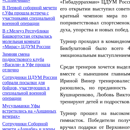
«Солнечный»
«Гибадуррахман» ЦДУМ Росси
В Первой соборной мечети
его открытии выступил советн
г.Уфа прошла встреча с
кратный чемпион мира по 
участниками специальной
поприветствовал спортсмено
военной операции
духа, упорства и новых побед.
В г.Мелеуз Республики
Башкортостан открылась
Турнир проходил в командном
молельная комната
«Мирас» ЦДУМ России
Бикбулатовой было всего 4
Зимняя смена
эмоциональным выступлением
подросткового клуба
«Василя» в Уфе прошла
Среди тренеров хочется выде
отлично
вместе с нынешним главным
Сотрудники ЦДУМ России
Ириной Винер тренировалис
собрали посылки для
разошлись, но преданность
бойцов, участвующих в
специальной военной
Кушнаренково, Любовь Виктор
операции
тренируют детей и подростков
Мусульманки Уфы
встретились на «Аишиных
Турнир прошел на высоком
вечерах»
гимнасток. Победители полу
Сотрудники Соборной
вручил подарки от Верховног
мечети «Аннаби» и члены