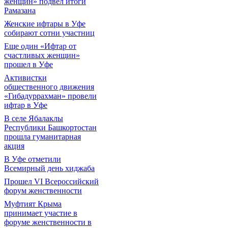
женщин» подвел итоги
Рамазана
Женские ифтары в Уфе
собирают сотни участниц
Еще один «Ифтар от
счастливых женщин»
прошел в Уфе
Активистки
общественного движения
«Гибадуррахман» провели
ифтар в Уфе
В селе Ябалаклы
Республики Башкортостан
прошла гуманитарная
акция
В Уфе отметили
Всемирный день хиджаба
Прошел VI Всероссийский
форум женственности
Муфтият Крыма
принимает участие в
форуме женственности в