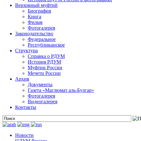
Верховный муфтий
Биография
Книга
Фильм
Фотогалерея
Законодательство
Федеральное
Республиканское
Структура
Справка о РДУМ
История РДУМ
Муфтии России
Мечети России
Архив
Документы
Газета «Маглюмат аль-Булгар»
Фотогалерея
Видеогалерея
Контакты
Новости
ЦДУМ России