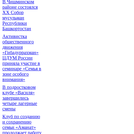
В Чишминском
районе состоялся
XX Собор
мусульман
Республики
Башкортостан
Активистка
общественного
движения
«Гибадуррахман»
ЦДУМ России
приняла участие в
семинаре «Семья в
зоне особого
внимания»
В подростковом
клубе «Василя»
завершились
четыре лагерные
смены
Клуб по созданию
и сохранению
семьи «Аманат»
продолжает работу