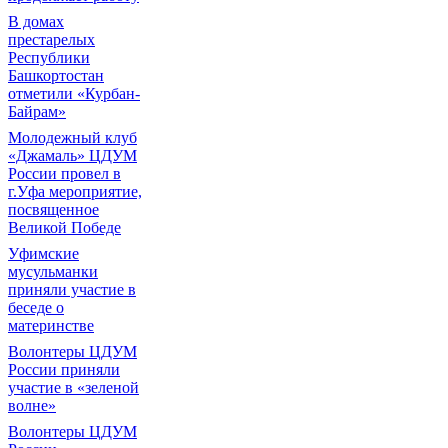
В домах
престарелых
Республики
Башкортостан
отметили «Курбан-
Байрам»
Молодежный клуб
«Джамаль» ЦДУМ
России провел в
г.Уфа мероприятие,
посвященное
Великой Победе
Уфимские
мусульманки
приняли участие в
беседе о
материнстве
Волонтеры ЦДУМ
России приняли
участие в «зеленой
волне»
Волонтеры ЦДУМ