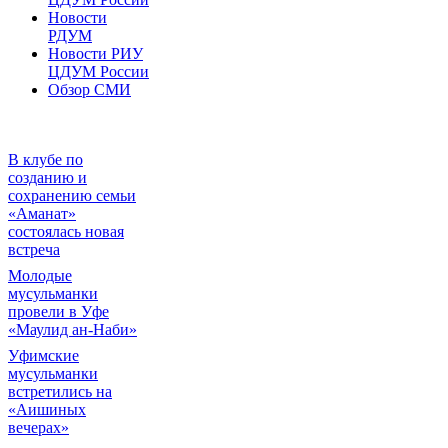
Новости
РДУМ
Новости РИУ
ЦДУМ России
Обзор СМИ
В клубе по
созданию и
сохранению семьи
«Аманат»
состоялась новая
встреча
Молодые
мусульманки
провели в Уфе
«Маулид ан-Наби»
Уфимские
мусульманки
встретились на
«Аишиных
вечерах»