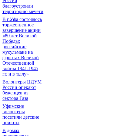
России
благоустроили
территорию мечети
В г.Уфа состоялось
торжественное
завершение акции
«80 лет Великой
Победы:
российские
мусульмане на
фронтах Великой
Отечественной
войны 1941-1945
гг. и в тылу»
Волонтеры ЦДУМ
России опекают
беженцев из
сектора Газа
Уфимские
волонтеры
посетили детские
приюты
В домах
престарелых