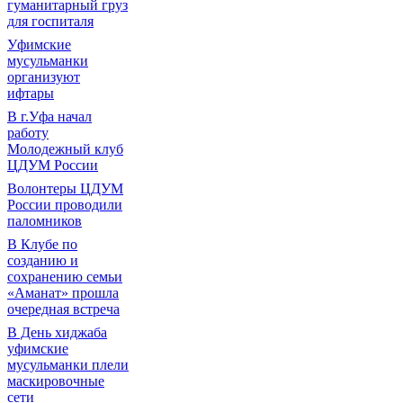
гуманитарный груз
для госпиталя
Уфимские
мусульманки
организуют
ифтары
В г.Уфа начал
работу
Молодежный клуб
ЦДУМ России
Волонтеры ЦДУМ
России проводили
паломников
В Клубе по
созданию и
сохранению семьи
«Аманат» прошла
очередная встреча
В День хиджаба
уфимские
мусульманки плели
маскировочные
сети