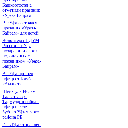
Башкортостана
отметили праздник
«Ураза-Байрам»
В г.Уфа состоялся
праздник «Ураза-
Байрам» для детей
Волонтеры ЦДУМ
России в г.Уфа
поздравили своих
подопечных с
праздником «Ураза-
Байрам»
В г.Уфа прошел
ифтар от Клуба
«Аманат»
Шейх-уль-Ислам
Талгат Сафа
Таджуддин собрал
ифтар в селе
Зубово Уфимского
района РБ
Из г.Уфа отправлен