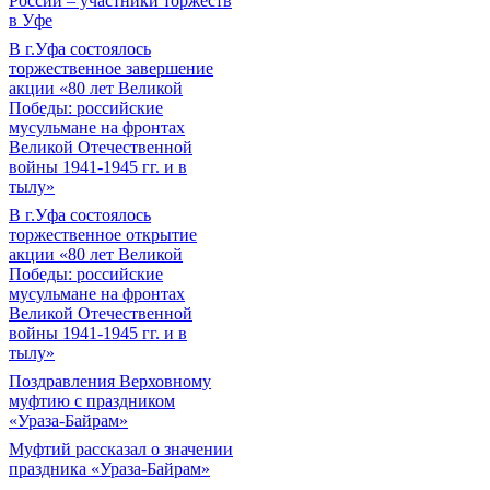
России – участники торжеств
в Уфе
В г.Уфа состоялось
торжественное завершение
акции «80 лет Великой
Победы: российские
мусульмане на фронтах
Великой Отечественной
войны 1941-1945 гг. и в
тылу»
В г.Уфа состоялось
торжественное открытие
акции «80 лет Великой
Победы: российские
мусульмане на фронтах
Великой Отечественной
войны 1941-1945 гг. и в
тылу»
Поздравления Верховному
муфтию с праздником
«Ураза-Байрам»
Муфтий рассказал о значении
праздника «Ураза-Байрам»