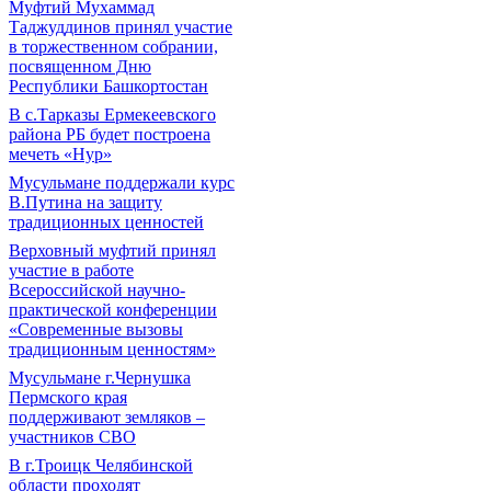
Муфтий Мухаммад
Таджуддинов принял участие
в торжественном собрании,
посвященном Дню
Республики Башкортостан
В с.Тарказы Ермекеевского
района РБ будет построена
мечеть «Нур»
Мусульмане поддержали курс
В.Путина на защиту
традиционных ценностей
Верховный муфтий принял
участие в работе
Всероссийской научно-
практической конференции
«Современные вызовы
традиционным ценностям»
Мусульмане г.Чернушка
Пермского края
поддерживают земляков –
участников СВО
В г.Троицк Челябинской
области проходят