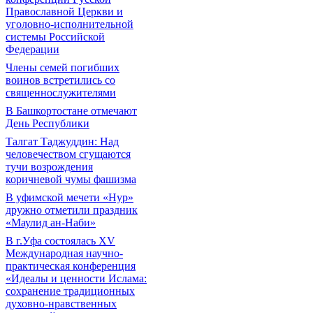
Православной Церкви и
уголовно-исполнительной
системы Российской
Федерации
Члены семей погибших
воинов встретились со
священнослужителями
В Башкортостане отмечают
День Республики
Талгат Таджуддин: Над
человечеством сгущаются
тучи возрождения
коричневой чумы фашизма
В уфимской мечети «Нур»
дружно отметили праздник
«Маулид ан-Наби»
В г.Уфа состоялась XV
Международная научно-
практическая конференция
«Идеалы и ценности Ислама:
сохранение традиционных
духовно-нравственных