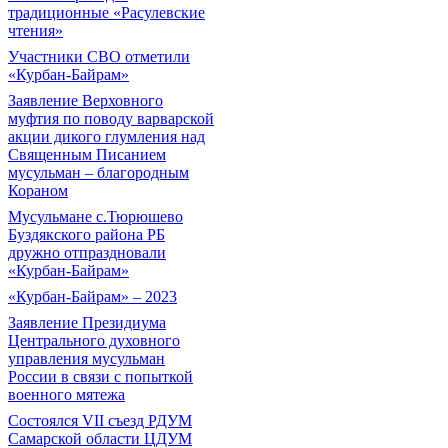
традиционные «Расулевские
чтения»
Участники СВО отметили
«Курбан-Байрам»
Заявление Верховного
муфтия по поводу варварской
акции дикого глумления над
Священным Писанием
мусульман – благородным
Кораном
Мусульмане с.Тюрюшево
Буздякского района РБ
дружно отпраздновали
«Курбан-Байрам»
«Курбан-Байрам» – 2023
Заявление Президиума
Центрального духовного
управления мусульман
России в связи с попыткой
военного мятежа
Состоялся VII съезд РДУМ
Самарской области ЦДУМ