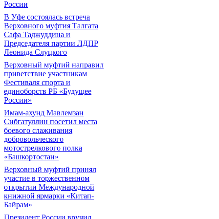
России
В Уфе состоялась встреча
Верховного муфтия Талгата
Сафа Таджуддина и
Председателя партии ЛДПР
Леонида Слуцкого
Верховный муфтий направил
приветствие участникам
Фестиваля спорта и
единоборств РБ «Будущее
России»
Имам-ахунд Мавлемзан
Сибгатуллин посетил места
боевого слаживания
добровольческого
мотострелкового полка
«Башкортостан»
Верховный муфтий принял
участие в торжественном
открытии Международной
книжной ярмарки «Китап-
Байрам»
Президент России вручил