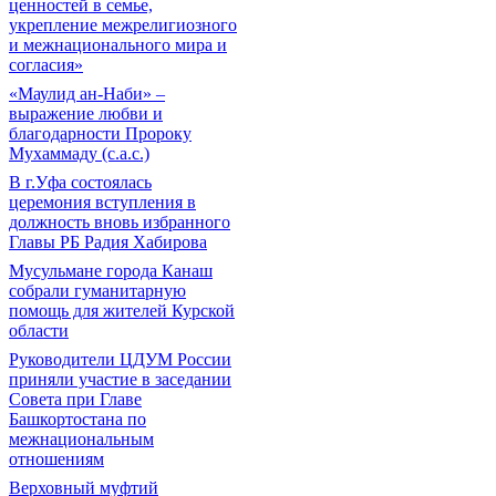
ценностей в семье,
укрепление межрелигиозного
и межнационального мира и
согласия»
«Маулид ан-Наби» –
выражение любви и
благодарности Пророку
Мухаммаду (с.а.с.)
В г.Уфа состоялась
церемония вступления в
должность вновь избранного
Главы РБ Радия Хабирова
Мусульмане города Канаш
собрали гуманитарную
помощь для жителей Курской
области
Руководители ЦДУМ России
приняли участие в заседании
Совета при Главе
Башкортостана по
межнациональным
отношениям
Верховный муфтий