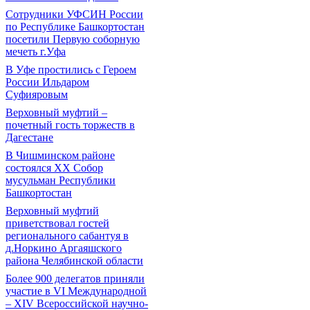
Сотрудники УФСИН России
по Республике Башкортостан
посетили Первую соборную
мечеть г.Уфа
В Уфе простились с Героем
России Ильдаром
Суфияровым
Верховный муфтий –
почетный гость торжеств в
Дагестане
В Чишминском районе
состоялся XX Собор
мусульман Республики
Башкортостан
Верховный муфтий
приветствовал гостей
регионального сабантуя в
д.Норкино Аргаяшского
района Челябинской области
Более 900 делегатов приняли
участие в VI Международной
– ХIV Всероссийской научно-