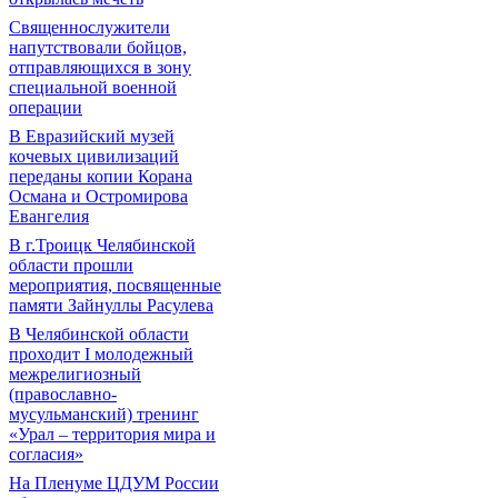
Священнослужители
напутствовали бойцов,
отправляющихся в зону
специальной военной
операции
В Евразийский музей
кочевых цивилизаций
переданы копии Корана
Османа и Остромирова
Евангелия
В г.Троицк Челябинской
области прошли
мероприятия, посвященные
памяти Зайнуллы Расулева
В Челябинской области
проходит I молодежный
межрелигиозный
(православно-
мусульманский) тренинг
«Урал – территория мира и
согласия»
На Пленуме ЦДУМ России