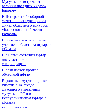
Мусульмане встречают
великий праздник «Ураза-
Байрам»
В Центральной соборной
мечети г.Оренбург прошел
финал областного конкурса
«Благословенный месяц
Рамазан»
Верховный муфтий принял
участие в областном ифтаре в
г.Самара
В г.Пермь состоялся ифтар
для участников
спецоперации
В г.Ульяновск прошел
областной ифтар
Верховный муфтий принял
участие в IХ съезде
Духовного управления
мусульман РТ и в
Республиканском ифтаре в
г.Казань