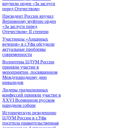
вручили орден «За заслуги
перед Отечеством»
Президент России вручил
Верховному муфтию орден
«За заслуги перед
Отечеством» II степени
Участницы «Аишиных
вечеров» в г.Уфа обсудили
актуальные проблемы
современности
Волонтеры ЦДУМ России
приняли участие в
мероприятии, посвященном
Международному дню
инвалидов
Лидеры традиционных
конфессий приняли участие в
XXVI Всемирном русском
народном соборе
Историческую резиденцию
ЦДУМ России в г.Уфа
посетила правительственная