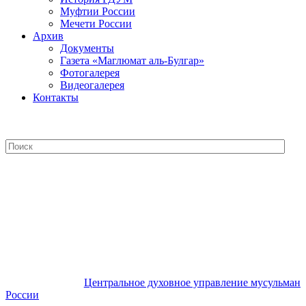
Муфтии России
Мечети России
Архив
Документы
Газета «Маглюмат аль-Булгар»
Фотогалерея
Видеогалерея
Контакты
Центральное духовное управление
мусульман России
Центральное духовное управление мусульман
России