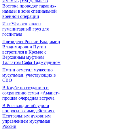
Имамы ДУМ Дальнего
Востока проводят таравих-
намазы в зоне специальной
военной операции
Из г.Уфа отправлен
гуманитарный груз для
госпиталя
Президент России Владимир
Владимирович Путин
встретился в Кремле с
Верховным муфтием
Талгатом Сафа Таджуддином
Путин отметил мужество
мусульман, участвующих в
СВО
В Клубе по созданию и
сохранению семьи «Аманат»
прошла очередная встреча
В Росгвардии обсудили
вопросы взаимодействия с
Центральным духовным
управлением мусульман
России