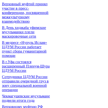
Верховный муфтий принял
участие в пресс-
конференции, посвященной
межкультурному
взаимодействию
В День хиджаба уфимские
мусульманки плели
маскировочные сети
В медресе «Нуруль Ислам»
ЦДУМ России работает
пункт сбора гуманитарной
помощи
В г.Уфа состоялся
расширенный Пленум-Шура
ЦДУМ России
Сотрудники ЦДУМ России
отправили очередной груз в
зону специальной военной
операции
Чекмагушевские мусульмане
подвели итоги года
Верховному муфтию РФ