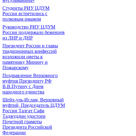
мусульманина»
Студенты РИУ ЦДУМ
России встретились с
полковым имамом
Руководство РИУ ЦДУМ
России поддержало беженцев
из ЛНР и ДНР
Президент России и главы
традиционных конфессий
возложили цветы к
памятнику Минину и
Пожарскому
Поздравление Верховного
муфтия Президенту РФ
В.В.Путину с Днем
народного единства
Шейх-уль-Ислам, Верховный
муфтий, Председатель ЦДУМ
России Талгат Сафа
Таджуддин удостоен
Почетной грамоты
Президента Российской
Федерации