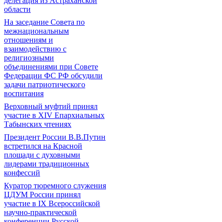
делегация из Астраханской
области
На заседание Совета по
межнациональным
отношениям и
взаимодействию с
религиозными
объединениями при Совете
Федерации ФС РФ обсудили
задачи патриотического
воспитания
Верховный муфтий принял
участие в ХIV Епархиальных
Табынских чтениях
Президент России В.В.Путин
встретился на Красной
площади с духовными
лидерами традиционных
конфессий
Куратор тюремного служения
ЦДУМ России принял
участие в IX Всероссийской
научно-практической
конференции Русской