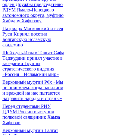
орден Дружбы председателю
РДУМ Ямало-Ненецкого
автономного округа, муфтию
Хайдару Хафизову
Патриарх Московский и всея
Руси Кирилл посетил
Болгарскую исламскую
академию
Шейх-уль-Ислам Талгат Сафа
Таджуддин принял участие в
заседании Группы
стратегического видения
«Россия – Исламский мир»
Верховный муфтий РФ: «Мы
не приемлем, когда насилием
и враждой на нас пытаются
натравить народы и страны»
Перед студентами РИУ
ЦДУМ России выступил
полковой священник Хамза
Хафизов
Верховный муфтий Талгат