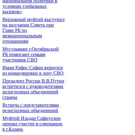
национальной политики в
условиях глобальных
вызовов»
Верховный муфтий выступил
на заседании Совета при
Главе РБ по
межнациональным
отношениям
Мусульмане г.Октябрьский
РБ помогают семьям
участников СВО
Имам Рафис Сафин вернулся
из командировки в зону СВО
Президент России В.В.Путин
встретился с руководителями
религиозных объединений
страны
Встреча с представителями
религиозных объединений
Муфтий Ильдар Сафиуллин
принял участие в совещании
в г.Казань