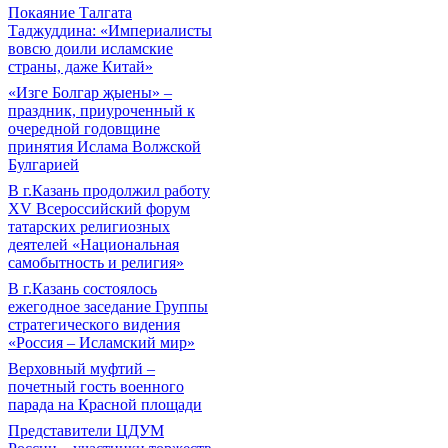
Покаяние Талгата
Таджуддина: «Империалисты
вовсю доили исламские
страны, даже Китай»
«Изге Болгар җыены» –
праздник, приуроченный к
очередной годовщине
принятия Ислама Волжской
Булгарией
В г.Казань продолжил работу
XV Всероссийский форум
татарских религиозных
деятелей «Национальная
самобытность и религия»
В г.Казань состоялось
ежегодное заседание Группы
стратегического видения
«Россия – Исламский мир»
Верховный муфтий –
почетный гость военного
парада на Красной площади
Представители ЦДУМ