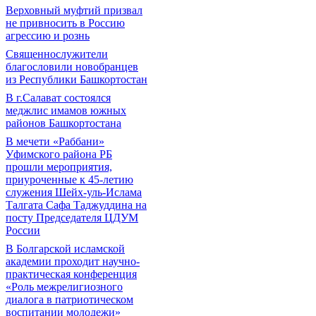
Верховный муфтий призвал
не привносить в Россию
агрессию и рознь
Священнослужители
благословили новобранцев
из Республики Башкортостан
В г.Салават состоялся
меджлис имамов южных
районов Башкортостана
В мечети «Раббани»
Уфимского района РБ
прошли мероприятия,
приуроченные к 45-летию
служения Шейх-уль-Ислама
Талгата Сафа Таджуддина на
посту Председателя ЦДУМ
России
В Болгарской исламской
академии проходит научно-
практическая конференция
«Роль межрелигиозного
диалога в патриотическом
воспитании молодежи»