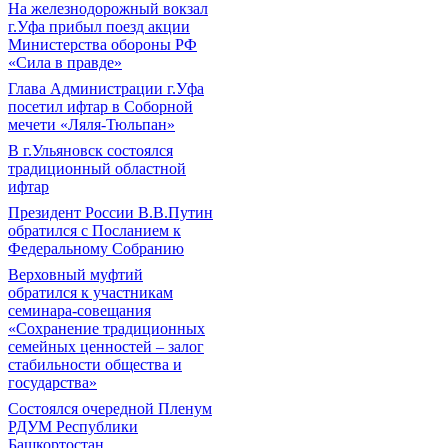
На железнодорожный вокзал
г.Уфа прибыл поезд акции
Министерства обороны РФ
«Сила в правде»
Глава Администрации г.Уфа
посетил ифтар в Соборной
мечети «Ляля-Тюльпан»
В г.Ульяновск состоялся
традиционный областной
ифтар
Президент России В.В.Путин
обратился с Посланием к
Федеральному Собранию
Верховный муфтий
обратился к участникам
семинара-совещания
«Сохранение традиционных
семейных ценностей – залог
стабильности общества и
государства»
Состоялся очередной Пленум
РДУМ Республики
Башкортостан