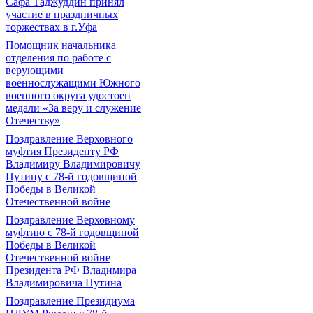
Сафа Таджуддин принял
участие в праздничных
торжествах в г.Уфа
Помощник начальника
отделения по работе с
верующими
военнослужащими Южного
военного округа удостоен
медали «За веру и служение
Отечеству»
Поздравление Верховного
муфтия Президенту РФ
Владимиру Владимировичу
Путину с 78-й годовщиной
Победы в Великой
Отечественной войне
Поздравление Верховному
муфтию с 78-й годовщиной
Победы в Великой
Отечественной войне
Президента РФ Владимира
Владимировича Путина
Поздравление Президиума