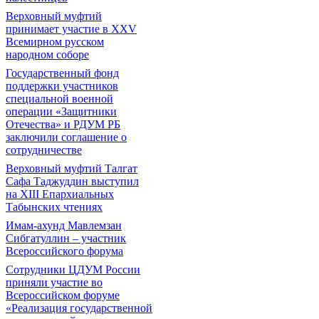
Верховный муфтий
принимает участие в XXV
Всемирном русском
народном соборе
Государственный фонд
поддержки участников
специальной военной
операции «Защитники
Отечества» и РДУМ РБ
заключили соглашение о
сотрудничестве
Верховный муфтий Талгат
Сафа Таджуддин выступил
на ХIII Епархиальных
Табынских чтениях
Имам-ахунд Мавлемзан
Сибгатуллин – участник
Всероссийского форума
Сотрудники ЦДУМ России
приняли участие во
Всероссийском форуме
«Реализация государственной