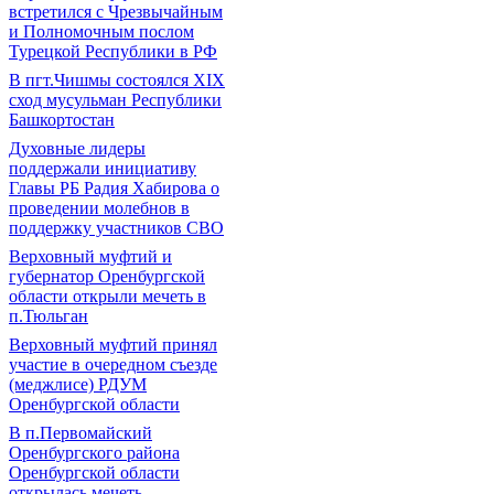
встретился с Чрезвычайным
и Полномочным послом
Турецкой Республики в РФ
В пгт.Чишмы состоялся XIX
сход мусульман Республики
Башкортостан
Духовные лидеры
поддержали инициативу
Главы РБ Радия Хабирова о
проведении молебнов в
поддержку участников СВО
Верховный муфтий и
губернатор Оренбургской
области открыли мечеть в
п.Тюльган
Верховный муфтий принял
участие в очередном съезде
(меджлисе) РДУМ
Оренбургской области
В п.Первомайский
Оренбургского района
Оренбургской области
открылась мечеть