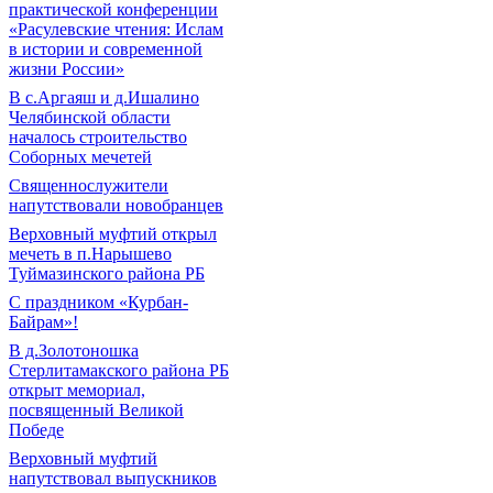
практической конференции
«Расулевские чтения: Ислам
в истории и современной
жизни России»
В с.Аргаяш и д.Ишалино
Челябинской области
началось строительство
Соборных мечетей
Священнослужители
напутствовали новобранцев
Верховный муфтий открыл
мечеть в п.Нарышево
Туймазинского района РБ
С праздником «Курбан-
Байрам»!
В д.Золотоношка
Стерлитамакского района РБ
открыт мемориал,
посвященный Великой
Победе
Верховный муфтий
напутствовал выпускников