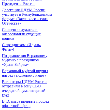
Президента России
Делегация ЦДУМ России
участвует в Республиканском
форуме «Ватан көсө – сила
Отечества»
Священнослужители
благословили будущих
воинов
С праздником «Ид аль-
Фитр»!
Поздравления Верховному
муфтию с праздником
«Ураза-Байрам»
Верховный муфтий вручил
награду полковому имаму
Волонтеры ЦДУМ России
отправили в зону СВО
очередной гуманитарный
груз
В г.Самара впервые прошел
областной ифтар