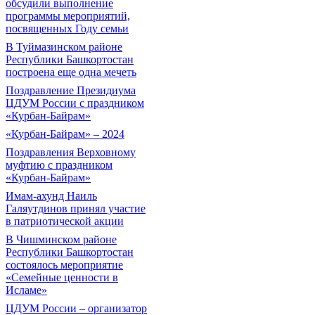
обсудили выполнение
программы мероприятий,
посвященных Году семьи
В Туймазинском районе
Республики Башкортостан
построена еще одна мечеть
Поздравление Президиума
ЦДУМ России с праздником
«Курбан-Байрам»
«Курбан-Байрам» – 2024
Поздравления Верховному
муфтию с праздником
«Курбан-Байрам»
Имам-ахунд Наиль
Галяутдинов принял участие
в патриотической акции
В Чишминском районе
Республики Башкортостан
состоялось мероприятие
«Семейные ценности в
Исламе»
ЦДУМ России – организатор