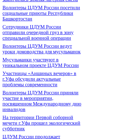
Волонтеры ЦДУМ России посетили
социальные приюты Республики
Башкортостан
Сотрудники ЦДУМ России
отправили очередной груз в зону
специальной военной операции
Волонтеры ЦДУМ России ведут
уроки домоводства для мусульманок
Мусульманки участвуют в
уникальном проекте ЦДУМ России
Участницы «Аишиных вечеров» в
г.Уфа обсудили актуальные
проблемы современности
Волонтеры ЦДУМ России приняли
участие в мероприятии,
посвященном Международному дню
инвалидов
На территории Первой соборной
мечети г.Уфа прошел экологический
субботник
ЦДУМ России продолжает