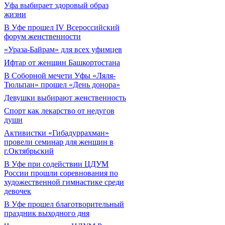
Уфа выбирает здоровый образ
жизни
В Уфе прошел IV Всероссийский
форум женственности
«Ураза-Байрам» для всех уфимцев
Ифтар от женщин Башкортостана
В Соборной мечети Уфы «Ляля-
Тюльпан» прошел «День донора»
Девушки выбирают женственность
Спорт как лекарство от недугов
души
Активистки «Гибадуррахман»
провели семинар для женщин в
г.Октябрьский
В Уфе при содействии ЦДУМ
России прошли соревнования по
художественной гимнастике среди
девочек
В Уфе прошел благотворительный
праздник выходного дня