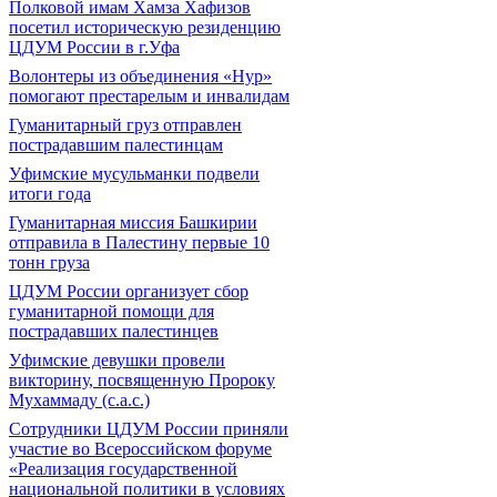
Полковой имам Хамза Хафизов
посетил историческую резиденцию
ЦДУМ России в г.Уфа
Волонтеры из объединения «Нур»
помогают престарелым и инвалидам
Гуманитарный груз отправлен
пострадавшим палестинцам
Уфимские мусульманки подвели
итоги года
Гуманитарная миссия Башкирии
отправила в Палестину первые 10
тонн груза
ЦДУМ России организует сбор
гуманитарной помощи для
пострадавших палестинцев
Уфимские девушки провели
викторину, посвященную Пророку
Мухаммаду (с.а.с.)
Сотрудники ЦДУМ России приняли
участие во Всероссийском форуме
«Реализация государственной
национальной политики в условиях