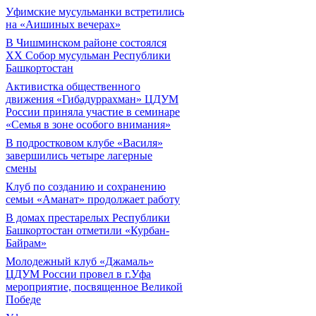
Уфимские мусульманки встретились
на «Аишиных вечерах»
В Чишминском районе состоялся
XX Собор мусульман Республики
Башкортостан
Активистка общественного
движения «Гибадуррахман» ЦДУМ
России приняла участие в семинаре
«Семья в зоне особого внимания»
В подростковом клубе «Василя»
завершились четыре лагерные
смены
Клуб по созданию и сохранению
семьи «Аманат» продолжает работу
В домах престарелых Республики
Башкортостан отметили «Курбан-
Байрам»
Молодежный клуб «Джамаль»
ЦДУМ России провел в г.Уфа
мероприятие, посвященное Великой
Победе