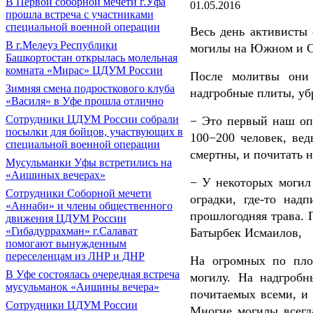
В Первой соборной мечети г.Уфа
01.05.2016
прошла встреча с участниками
специальной военной операции
Весь день активисты
В г.Мелеуз Республики
могилы на Южном и 
Башкортостан открылась молельная
комната «Мирас» ЦДУМ России
После молитвы они 
Зимняя смена подросткового клуба
надгробные плиты, уб
«Василя» в Уфе прошла отлично
Сотрудники ЦДУМ России собрали
− Это первый наш оп
посылки для бойцов, участвующих в
100−200 человек, ве
специальной военной операции
смертны, и почитать 
Мусульманки Уфы встретились на
«Аишиных вечерах»
− У некоторых могил 
Сотрудники Соборной мечети
оградки, где-то над
«Аннаби» и члены общественного
прошлогодняя трава. П
движения ЦДУМ России
«Гибадуррахман» г.Салават
Батырбек Исмаилов,
помогают вынужденным
переселенцам из ЛНР и ДНР
На огромных по пло
В Уфе состоялась очередная встреча
могилу. На надгробн
мусульманок «Аишины вечера»
почитаемых всеми, и 
Сотрудники ЦДУМ России
Многие могилы всегд