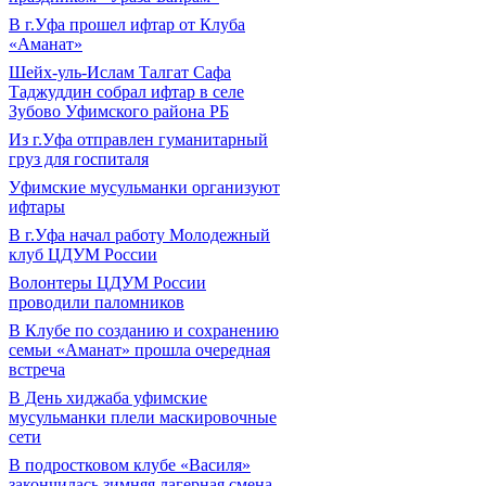
В г.Уфа прошел ифтар от Клуба
«Аманат»
Шейх-уль-Ислам Талгат Сафа
Таджуддин собрал ифтар в селе
Зубово Уфимского района РБ
Из г.Уфа отправлен гуманитарный
груз для госпиталя
Уфимские мусульманки организуют
ифтары
В г.Уфа начал работу Молодежный
клуб ЦДУМ России
Волонтеры ЦДУМ России
проводили паломников
В Клубе по созданию и сохранению
семьи «Аманат» прошла очередная
встреча
В День хиджаба уфимские
мусульманки плели маскировочные
сети
В подростковом клубе «Василя»
закончилась зимняя лагерная смена