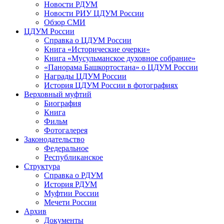
Новости РДУМ
Новости РИУ ЦДУМ России
Обзор СМИ
ЦДУМ России
Справка о ЦДУМ России
Книга «Исторические очерки»
Книга «Мусульманское духовное собрание»
«Панорама Башкортостана» о ЦДУМ России
Награды ЦДУМ России
История ЦДУМ России в фотографиях
Верховный муфтий
Биография
Книга
Фильм
Фотогалерея
Законодательство
Федеральное
Республиканское
Структура
Справка о РДУМ
История РДУМ
Муфтии России
Мечети России
Архив
Документы