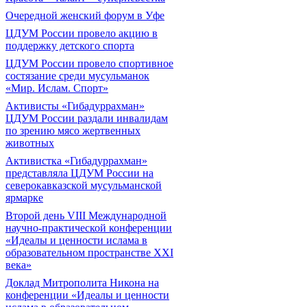
Очередной женский форум в Уфе
ЦДУМ России провело акцию в
поддержку детского спорта
ЦДУМ России провело спортивное
состязание среди мусульманок
«Мир. Ислам. Спорт»
Активисты «Гибадуррахман»
ЦДУМ России раздали инвалидам
по зрению мясо жертвенных
животных
Активистка «Гибадуррахман»
представляла ЦДУМ России на
северокавказской мусульманской
ярмарке
Второй день VIII Международной
научно-практической конференции
«Идеалы и ценности ислама в
образовательном пространстве XXI
века»
Доклад Митрополита Никона на
конференции «Идеалы и ценности