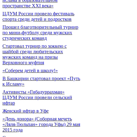
ислама в образовательном
пространстве XXI века»
ЦДУМ России провело фестиваль
спорта среди детей и подростков
Прошел благотворительный турнир
по мини-футболу среди мужских
студенческих команд
Cтартовал турнир по хоккею с
шайбой среди любительских
мужских команд на призы
Верховного муфтия
«Соберем детей в школу!»
В Башкирии стартовал проект «Путь
к Исламу»
Активисты «Гибадуррахман»
ЦДУМ России провели сельский
ифтар
Женский ифтар в Уфе
«День донора» (Соборная мечеть
«Ляля-Тюльпан» города Уфы) 29 мая
2015 года