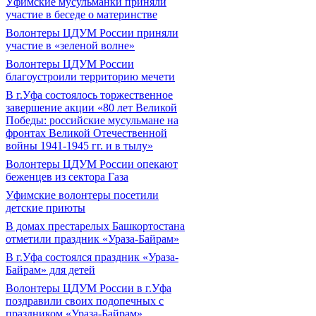
Уфимские мусульманки приняли
участие в беседе о материнстве
Волонтеры ЦДУМ России приняли
участие в «зеленой волне»
Волонтеры ЦДУМ России
благоустроили территорию мечети
В г.Уфа состоялось торжественное
завершение акции «80 лет Великой
Победы: российские мусульмане на
фронтах Великой Отечественной
войны 1941-1945 гг. и в тылу»
Волонтеры ЦДУМ России опекают
беженцев из сектора Газа
Уфимские волонтеры посетили
детские приюты
В домах престарелых Башкортостана
отметили праздник «Ураза-Байрам»
В г.Уфа состоялся праздник «Ураза-
Байрам» для детей
Волонтеры ЦДУМ России в г.Уфа
поздравили своих подопечных с
праздником «Ураза-Байрам»