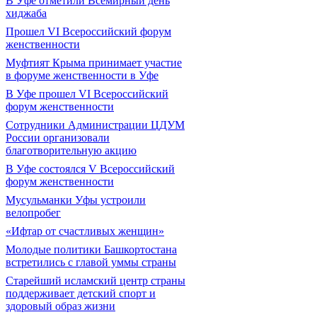
В Уфе отметили Всемирный день
хиджаба
Прошел VI Всероссийский форум
женственности
Муфтият Крыма принимает участие
в форуме женственности в Уфе
В Уфе прошел VI Всероссийский
форум женственности
Сотрудники Администрации ЦДУМ
России организовали
благотворительную акцию
В Уфе состоялся V Всероссийский
форум женственности
Мусульманки Уфы устроили
велопробег
«Ифтар от счастливых женщин»
Молодые политики Башкортостана
встретились с главой уммы страны
Старейший исламский центр страны
поддерживает детский спорт и
здоровый образ жизни