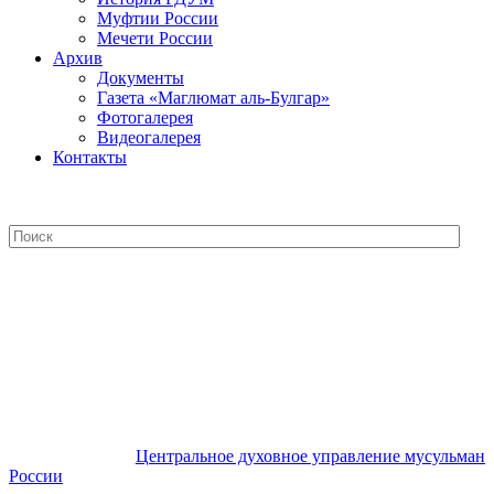
Муфтии России
Мечети России
Архив
Документы
Газета «Маглюмат аль-Булгар»
Фотогалерея
Видеогалерея
Контакты
Центральное духовное управление
мусульман России
Центральное духовное управление мусульман
России