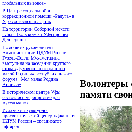
глобальных вызовов»
В Центре социальной и
коррекционной помощи «Радуга» в
Уфе состоялся праздник
На территории Соборной мечети
«Ляля-Тюльпан» в г.Уфа прошел
День донора
Помощник руководителя
Администрации ЦДУМ России
Гузель-Делли Мухаметшина
выступила на заседании круглого
стола «Духовное пространство
малой Родины» республиканского
форума «Моя малая Родина –
Волонтеры 
Атайсал»
памяти сво
В историческом центре Уфы
состоялось мероприятие для
мусульманок
Исламский культурно-
просветительский центр «Джаннат»
ЦДУМ России – организатор
ифтаров