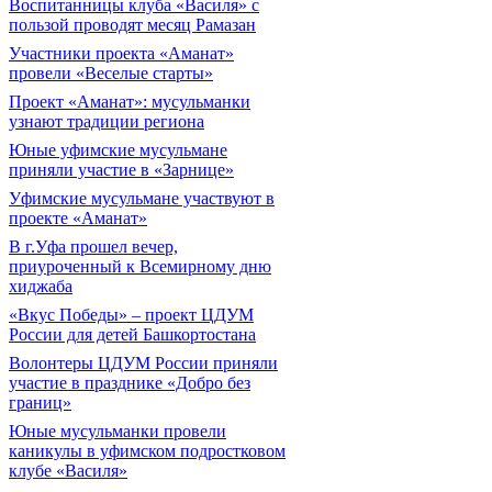
Воспитанницы клуба «Василя» с
пользой проводят месяц Рамазан
Участники проекта «Аманат»
провели «Веселые старты»
Проект «Аманат»: мусульманки
узнают традиции региона
Юные уфимские мусульмане
приняли участие в «Зарнице»
Уфимские мусульмане участвуют в
проекте «Аманат»
В г.Уфа прошел вечер,
приуроченный к Всемирному дню
хиджаба
«Вкус Победы» – проект ЦДУМ
России для детей Башкортостана
Волонтеры ЦДУМ России приняли
участие в празднике «Добро без
границ»
Юные мусульманки провели
каникулы в уфимском подростковом
клубе «Василя»