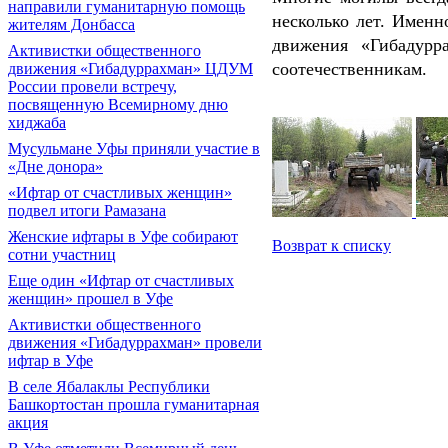
направили гуманитарную помощь
несколько лет. Имен
жителям Донбасса
движения «Гибадур
Активистки общественного
соотечественникам.
движения «Гибадуррахман» ЦДУМ
России провели встречу,
посвященную Всемирному дню
хиджаба
Мусульмане Уфы приняли участие в
«Дне донора»
«Ифтар от счастливых женщин»
подвел итоги Рамазана
Женские ифтары в Уфе собирают
Возврат к списку
сотни участниц
Еще один «Ифтар от счастливых
женщин» прошел в Уфе
Активистки общественного
движения «Гибадуррахман» провели
ифтар в Уфе
В селе Ябалаклы Республики
Башкортостан прошла гуманитарная
акция