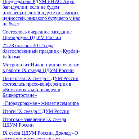
Председатель РДУМ ЯНАО Анур
Загидуллин: если не будем
просвещать детей в духе исламских
ценностей, никакого будущего у нас
не будет
Состоялось очередное заседание
Президиума ЦДУМ России
25-28 октября 2012 года
благословенный праздник «Курбан-
Байрам»
Митрополит Никон принял участие
в работе IX съезда ЦДУМ России
По итогам IX съезда ЦДУМ России
состоялась пресс-конференция в
«Комсомольской правде» в
Башкортостане»
«Гибадуррахман» желает всем мира
Итоги IX cъезда ЦДУМ России
Итоговое заявление IX съезда
ЦДУМ России
IX съезд ЦДУМ России. Доклад «О
ситуации в мусульманском