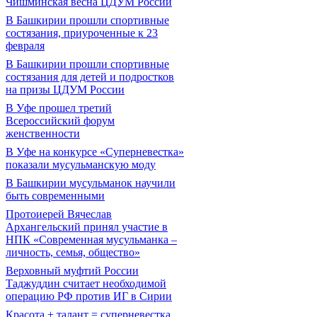
Чишминская весна ЦДУМ России
В Башкирии прошли спортивные
состязания, приуроченные к 23
февраля
В Башкирии прошли спортивные
состязания для детей и подростков
на призы ЦДУМ России
В Уфе прошел третий
Всероссийский форум
женственности
В Уфе на конкурсе «Суперневестка»
показали мусульманскую моду
В Башкирии мусульманок научили
быть современными
Протоиерей Вячеслав
Архангельский принял участие в
НПК «Современная мусульманка –
личность, семья, общество»
Верховный муфтий России
Таджуддин считает необходимой
операцию РФ против ИГ в Сирии
Красота + талант = суперневестка