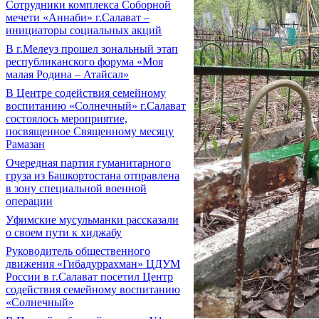
Сотрудники комплекса Соборной
мечети «Аннаби» г.Салават –
инициаторы социальных акций
В г.Мелеуз прошел зональный этап
республиканского форума «Моя
малая Родина – Атайсал»
В Центре содействия семейному
воспитанию «Солнечный» г.Салават
состоялось мероприятие,
посвященное Священному месяцу
Рамазан
Очередная партия гуманитарного
груза из Башкортостана отправлена
в зону специальной военной
операции
Уфимские мусульманки рассказали
о своем пути к хиджабу
Руководитель общественного
движения «Гибадуррахман» ЦДУМ
России в г.Салават посетил Центр
содействия семейному воспитанию
«Солнечный»