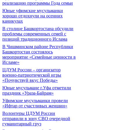
реализацию программы Года семьи
Юные уфимские мусульманки
хорошо отдохнули на осенних
каникулах
В столице Башкортостана обсудили
проблемы современных семей с
позиций традиционного Ислама
В Чишминском районе Республики
Башкортостан состоялось
мероприятие «Семейные ценности в
Исламе»
ЦДУМ России – организатор
военно-патриотической игры
«Почувствуй вкус Победы»
Юные мусульмане г.Уфа отметили
праздник «Ураза-Байрам»
Уфимские мусульманки провели
«Ифтар от счастливых женщин»
Волонтеры ЦДУМ России
отправили в зону СВО очередной
гуманитарный груз