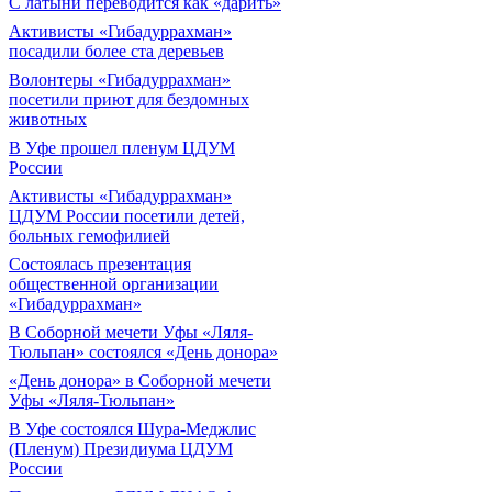
С латыни переводится как «дарить»
Активисты «Гибадуррахман»
посадили более ста деревьев
Волонтеры «Гибадуррахман»
посетили приют для бездомных
животных
В Уфе прошел пленум ЦДУМ
России
Активисты «Гибадуррахман»
ЦДУМ России посетили детей,
больных гемофилией
Состоялась презентация
общественной организации
«Гибадуррахман»
В Соборной мечети Уфы «Ляля-
Тюльпан» состоялся «День донора»
«День донора» в Соборной мечети
Уфы «Ляля-Тюльпан»
В Уфе состоялся Шура-Меджлис
(Пленум) Президиума ЦДУМ
России