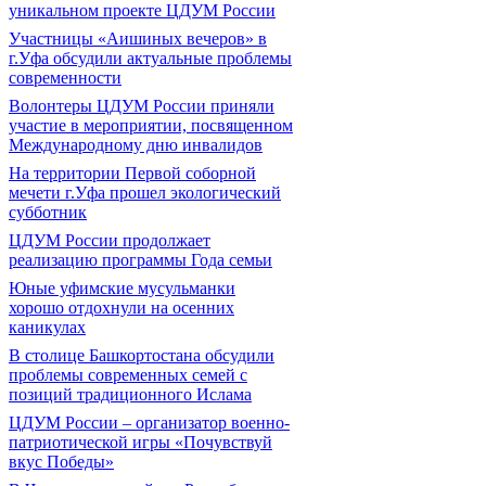
уникальном проекте ЦДУМ России
Участницы «Аишиных вечеров» в
г.Уфа обсудили актуальные проблемы
современности
Волонтеры ЦДУМ России приняли
участие в мероприятии, посвященном
Международному дню инвалидов
На территории Первой соборной
мечети г.Уфа прошел экологический
субботник
ЦДУМ России продолжает
реализацию программы Года семьи
Юные уфимские мусульманки
хорошо отдохнули на осенних
каникулах
В столице Башкортостана обсудили
проблемы современных семей с
позиций традиционного Ислама
ЦДУМ России – организатор военно-
патриотической игры «Почувствуй
вкус Победы»