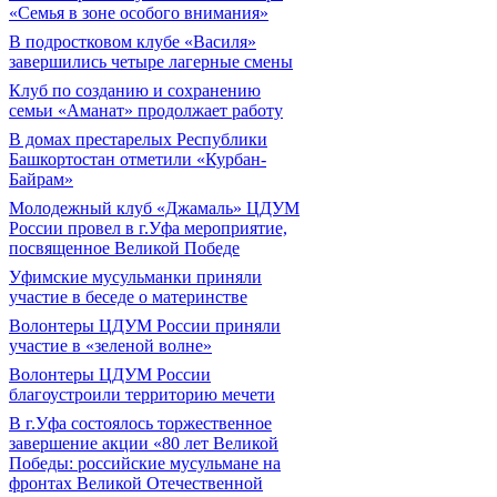
«Семья в зоне особого внимания»
В подростковом клубе «Василя»
завершились четыре лагерные смены
Клуб по созданию и сохранению
семьи «Аманат» продолжает работу
В домах престарелых Республики
Башкортостан отметили «Курбан-
Байрам»
Молодежный клуб «Джамаль» ЦДУМ
России провел в г.Уфа мероприятие,
посвященное Великой Победе
Уфимские мусульманки приняли
участие в беседе о материнстве
Волонтеры ЦДУМ России приняли
участие в «зеленой волне»
Волонтеры ЦДУМ России
благоустроили территорию мечети
В г.Уфа состоялось торжественное
завершение акции «80 лет Великой
Победы: российские мусульмане на
фронтах Великой Отечественной