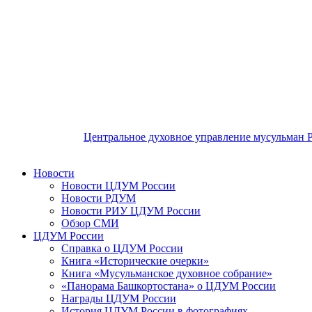
Центральное духовное управление мусульман 
Новости
Новости ЦДУМ России
Новости РДУМ
Новости РИУ ЦДУМ России
Обзор СМИ
ЦДУМ России
Справка о ЦДУМ России
Книга «Исторические очерки»
Книга «Мусульманское духовное собрание»
«Панорама Башкортостана» о ЦДУМ России
Награды ЦДУМ России
История ЦДУМ России в фотографиях