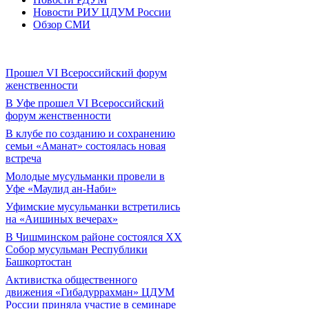
Новости РИУ ЦДУМ России
Обзор СМИ
Прошел VI Всероссийский форум
женственности
В Уфе прошел VI Всероссийский
форум женственности
В клубе по созданию и сохранению
семьи «Аманат» состоялась новая
встреча
Молодые мусульманки провели в
Уфе «Маулид ан-Наби»
Уфимские мусульманки встретились
на «Аишиных вечерах»
В Чишминском районе состоялся XX
Собор мусульман Республики
Башкортостан
Активистка общественного
движения «Гибадуррахман» ЦДУМ
России приняла участие в семинаре