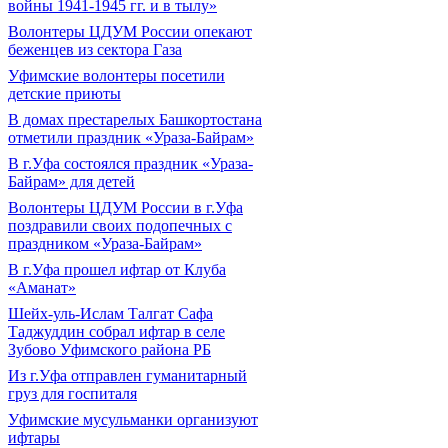
войны 1941-1945 гг. и в тылу»
Волонтеры ЦДУМ России опекают
беженцев из сектора Газа
Уфимские волонтеры посетили
детские приюты
В домах престарелых Башкортостана
отметили праздник «Ураза-Байрам»
В г.Уфа состоялся праздник «Ураза-
Байрам» для детей
Волонтеры ЦДУМ России в г.Уфа
поздравили своих подопечных с
праздником «Ураза-Байрам»
В г.Уфа прошел ифтар от Клуба
«Аманат»
Шейх-уль-Ислам Талгат Сафа
Таджуддин собрал ифтар в селе
Зубово Уфимского района РБ
Из г.Уфа отправлен гуманитарный
груз для госпиталя
Уфимские мусульманки организуют
ифтары