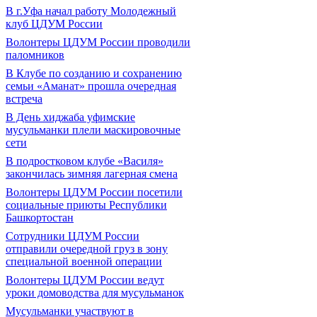
В г.Уфа начал работу Молодежный
клуб ЦДУМ России
Волонтеры ЦДУМ России проводили
паломников
В Клубе по созданию и сохранению
семьи «Аманат» прошла очередная
встреча
В День хиджаба уфимские
мусульманки плели маскировочные
сети
В подростковом клубе «Василя»
закончилась зимняя лагерная смена
Волонтеры ЦДУМ России посетили
социальные приюты Республики
Башкортостан
Сотрудники ЦДУМ России
отправили очередной груз в зону
специальной военной операции
Волонтеры ЦДУМ России ведут
уроки домоводства для мусульманок
Мусульманки участвуют в