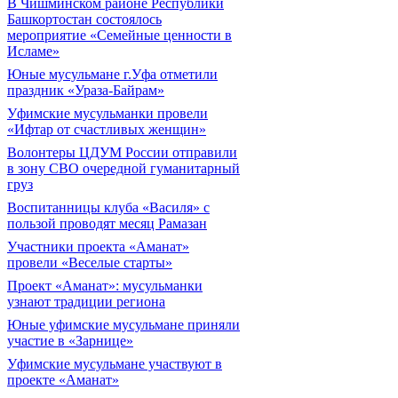
В Чишминском районе Республики
Башкортостан состоялось
мероприятие «Семейные ценности в
Исламе»
Юные мусульмане г.Уфа отметили
праздник «Ураза-Байрам»
Уфимские мусульманки провели
«Ифтар от счастливых женщин»
Волонтеры ЦДУМ России отправили
в зону СВО очередной гуманитарный
груз
Воспитанницы клуба «Василя» с
пользой проводят месяц Рамазан
Участники проекта «Аманат»
провели «Веселые старты»
Проект «Аманат»: мусульманки
узнают традиции региона
Юные уфимские мусульмане приняли
участие в «Зарнице»
Уфимские мусульмане участвуют в
проекте «Аманат»