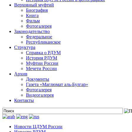
Верховный муфтий
Биография
Книга
Фильм
Фотогалерея
Законодательство
Федеральное
Республиканское
Структура
Справка о РДУМ
История РДУМ
Муфтии России
Мечети России
Архив
Документы
Газета «Маглюмат аль-Булгар»
Фотогалерея
Видеогалерея
Контакты
Новости ЦДУМ России
Новости РДУМ