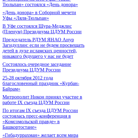
Тюльпан» состоялся «День донора»
«День донора» в Соборной мечети
Уфы «Ляля-Тюльпан»
В Уфе состоялся Шура-Меджлис
(Пленум) Президиума ЦДУМ России
Председатель РДУМ ЯНАО Анур
Загидуллин: если не будем просвещать
детей в духе исламских ценностей,
никакого будущего у нас не будет
Состоялось очередное заседание
Президиума ЦДУМ России
25-28 октября 2012 года
благословенный праздник «Курбан-
Байрам»
Митрополит Никон принял участие в
работе IX съезда ЦДУМ России
По итогам IX съезда ЦДУМ России
состоялась пресс-конференция в
«Комсомольской правде» в
Башкортостане»
«Гибадуррахман» желает всем мира