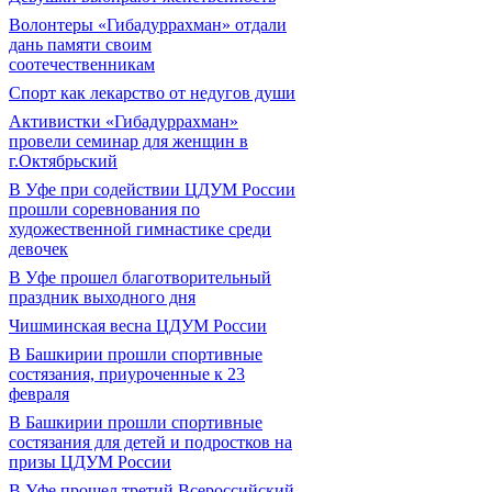
Волонтеры «Гибадуррахман» отдали
дань памяти своим
соотечественникам
Спорт как лекарство от недугов души
Активистки «Гибадуррахман»
провели семинар для женщин в
г.Октябрьский
В Уфе при содействии ЦДУМ России
прошли соревнования по
художественной гимнастике среди
девочек
В Уфе прошел благотворительный
праздник выходного дня
Чишминская весна ЦДУМ России
В Башкирии прошли спортивные
состязания, приуроченные к 23
февраля
В Башкирии прошли спортивные
состязания для детей и подростков на
призы ЦДУМ России
В Уфе прошел третий Всероссийский