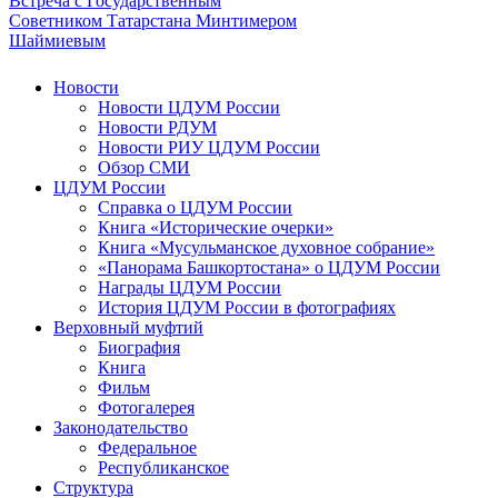
Встреча с Государственным
Советником Татарстана Минтимером
Шаймиевым
Новости
Новости ЦДУМ России
Новости РДУМ
Новости РИУ ЦДУМ России
Обзор СМИ
ЦДУМ России
Справка о ЦДУМ России
Книга «Исторические очерки»
Книга «Мусульманское духовное собрание»
«Панорама Башкортостана» о ЦДУМ России
Награды ЦДУМ России
История ЦДУМ России в фотографиях
Верховный муфтий
Биография
Книга
Фильм
Фотогалерея
Законодательство
Федеральное
Республиканское
Структура