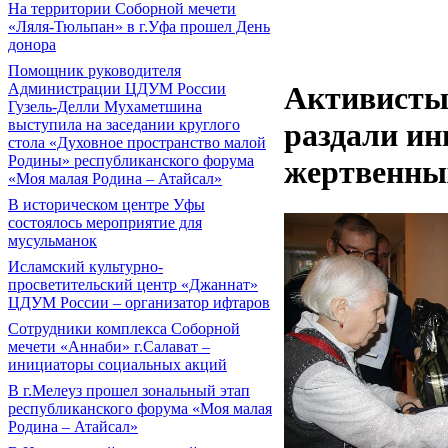
На территории Соборной мечети
«Ляля-Тюльпан» в г.Уфа прошел День
донора
Помощник руководителя
Администрации ЦДУМ России
Активисты
Гузель-Делли Мухаметшина
выступила на заседании круглого
раздали ин
стола «Духовное пространство малой
Родины» республиканского форума
жертвенны
«Моя малая Родина – Атайсал»
В историческом центре Уфы
состоялось мероприятие для
мусульманок
Исламский культурно-
просветительский центр «Джаннат»
ЦДУМ России – организатор ифтаров
Сотрудники комплекса Соборной
мечети «Аннаби» г.Салават –
инициаторы социальных акций
В г.Мелеуз прошел зональный этап
республиканского форума «Моя малая
Родина – Атайсал»