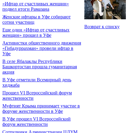
«Ифтар от счастливых женщин»
подвел итоги Рамазана
Женские ифтары в Уфе собирают
сотни участниц
Возврат к списку
Еще один «Ифтар от счастливых
женщин» прошел в Уфе
Активистки общественного движения
«Гибадуррахман» провели ифтар в
Уфе
В селе Ябалаклы Республики
Башкортостан прошла гуманитарная
акция
В Уфе отметили Всемирный день
хиджаба
Прошел VI Всероссийский форум
женственности
Муфтият Крыма принимает участие в
форуме женственности в Уфе
В Уфе прошел VI Всероссийский
форум женственности
Сотрудники Администрации ЦДУМ