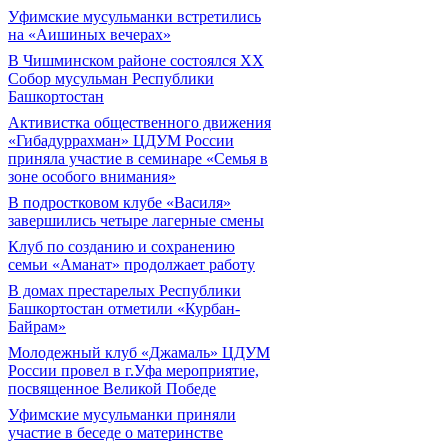
Уфимские мусульманки встретились
на «Аишиных вечерах»
В Чишминском районе состоялся XX
Собор мусульман Республики
Башкортостан
Активистка общественного движения
«Гибадуррахман» ЦДУМ России
приняла участие в семинаре «Семья в
зоне особого внимания»
В подростковом клубе «Василя»
завершились четыре лагерные смены
Клуб по созданию и сохранению
семьи «Аманат» продолжает работу
В домах престарелых Республики
Башкортостан отметили «Курбан-
Байрам»
Молодежный клуб «Джамаль» ЦДУМ
России провел в г.Уфа мероприятие,
посвященное Великой Победе
Уфимские мусульманки приняли
участие в беседе о материнстве