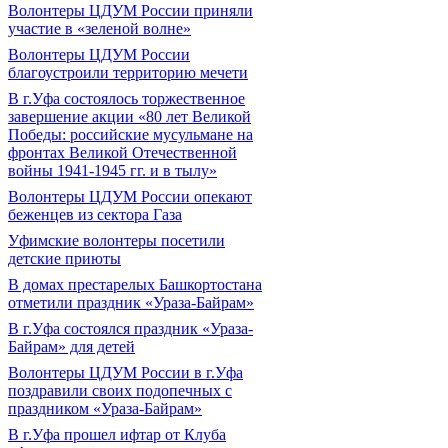
Волонтеры ЦДУМ России приняли
участие в «зеленой волне»
Волонтеры ЦДУМ России
благоустроили территорию мечети
В г.Уфа состоялось торжественное
завершение акции «80 лет Великой
Победы: российские мусульмане на
фронтах Великой Отечественной
войны 1941-1945 гг. и в тылу»
Волонтеры ЦДУМ России опекают
беженцев из сектора Газа
Уфимские волонтеры посетили
детские приюты
В домах престарелых Башкортостана
отметили праздник «Ураза-Байрам»
В г.Уфа состоялся праздник «Ураза-
Байрам» для детей
Волонтеры ЦДУМ России в г.Уфа
поздравили своих подопечных с
праздником «Ураза-Байрам»
В г.Уфа прошел ифтар от Клуба