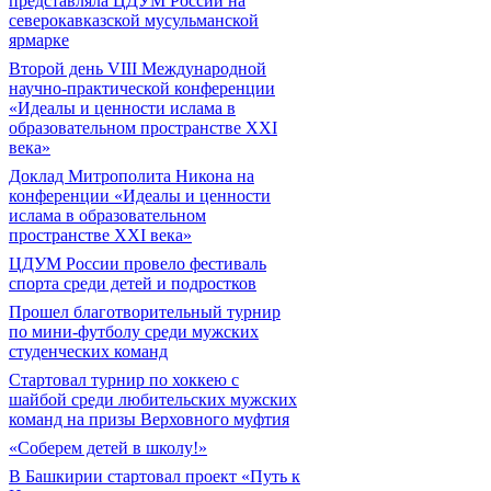
представляла ЦДУМ России на
северокавказской мусульманской
ярмарке
Второй день VIII Международной
научно-практической конференции
«Идеалы и ценности ислама в
образовательном пространстве XXI
века»
Доклад Митрополита Никона на
конференции «Идеалы и ценности
ислама в образовательном
пространстве XXI века»
ЦДУМ России провело фестиваль
спорта среди детей и подростков
Прошел благотворительный турнир
по мини-футболу среди мужских
студенческих команд
Cтартовал турнир по хоккею с
шайбой среди любительских мужских
команд на призы Верховного муфтия
«Соберем детей в школу!»
В Башкирии стартовал проект «Путь к