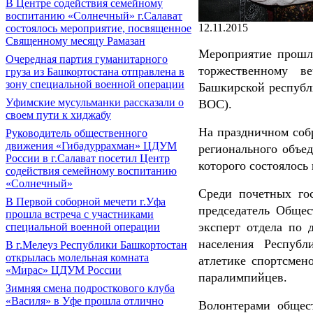
В Центре содействия семейному
воспитанию «Солнечный» г.Салават
12.11.2015
состоялось мероприятие, посвященное
Священному месяцу Рамазан
Мероприятие прошло
Очередная партия гуманитарного
торжественному ве
груза из Башкортостана отправлена в
зону специальной военной операции
Башкирской республ
Уфимские мусульманки рассказали о
ВОС).
своем пути к хиджабу
На праздничном соб
Руководитель общественного
движения «Гибадуррахман» ЦДУМ
регионального объе
России в г.Салават посетил Центр
которого состоялось
содействия семейному воспитанию
«Солнечный»
Среди почетных го
В Первой соборной мечети г.Уфа
председатель Общес
прошла встреча с участниками
эксперт отдела по 
специальной военной операции
населения Республ
В г.Мелеуз Республики Башкортостан
открылась молельная комната
атлетике спортсмен
«Мирас» ЦДУМ России
паралимпийцев.
Зимняя смена подросткового клуба
«Василя» в Уфе прошла отлично
Волонтерами общес