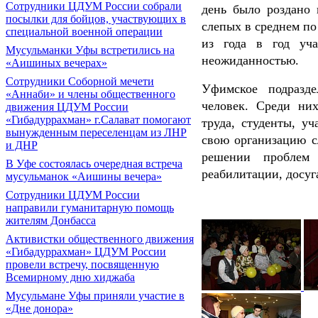
Сотрудники ЦДУМ России собрали
день было роздано
посылки для бойцов, участвующих в
слепых в среднем по
специальной военной операции
из года в год уч
Мусульманки Уфы встретились на
неожиданностью.
«Аишиных вечерах»
Сотрудники Соборной мечети
Уфимское подразде
«Аннаби» и члены общественного
человек. Среди ни
движения ЦДУМ России
«Гибадуррахман» г.Салават помогают
труда, студенты, у
вынужденным переселенцам из ЛНР
свою организацию с
и ДНР
решении проблем 
В Уфе состоялась очередная встреча
реабилитации, досуг
мусульманок «Аишины вечера»
Сотрудники ЦДУМ России
направили гуманитарную помощь
жителям Донбасса
Активистки общественного движения
«Гибадуррахман» ЦДУМ России
провели встречу, посвященную
Всемирному дню хиджаба
Мусульмане Уфы приняли участие в
«Дне донора»