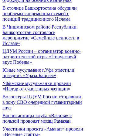
отдохнули на осенних каникулах
В столице Башкортостана обсудили
проблемы современных семей с
позиций традиционного Ислама
В Чишминском районе Республики
Башкортостан состоялось
мероприятие «Семейные ценности в
Исламе»
ЦДУМ России – организатор военно-
патриотической игры «Почувствуй
вкус Победы»
Юные мусульмане г.Уфа отметили
праздник «Ураза-Байрам»
Уфимские мусульманки провели
«Ифтар от счастливых женщин»
Волонтеры ЦДУМ России отправили
в зону СВО очередной гуманитарный
груз
Воспитанницы клуба «Василя» с
пользой проводят месяц Рамазан
Участники проекта «Аманат» провели
«Веселые старты»