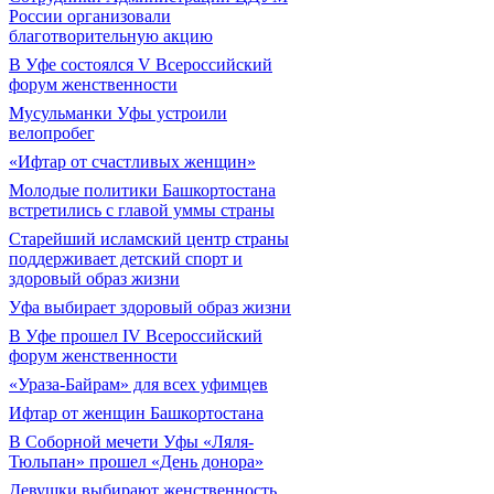
России организовали
благотворительную акцию
В Уфе состоялся V Всероссийский
форум женственности
Мусульманки Уфы устроили
велопробег
«Ифтар от счастливых женщин»
Молодые политики Башкортостана
встретились с главой уммы страны
Старейший исламский центр страны
поддерживает детский спорт и
здоровый образ жизни
Уфа выбирает здоровый образ жизни
В Уфе прошел IV Всероссийский
форум женственности
«Ураза-Байрам» для всех уфимцев
Ифтар от женщин Башкортостана
В Соборной мечети Уфы «Ляля-
Тюльпан» прошел «День донора»
Девушки выбирают женственность