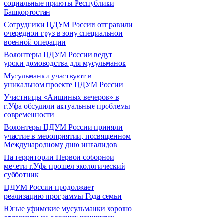
социальные приюты Республики
Башкортостан
Сотрудники ЦДУМ России отправили
очередной груз в зону специальной
военной операции
Волонтеры ЦДУМ России ведут
уроки домоводства для мусульманок
Мусульманки участвуют в
уникальном проекте ЦДУМ России
Участницы «Аишиных вечеров» в
г.Уфа обсудили актуальные проблемы
современности
Волонтеры ЦДУМ России приняли
участие в мероприятии, посвященном
Международному дню инвалидов
На территории Первой соборной
мечети г.Уфа прошел экологический
субботник
ЦДУМ России продолжает
реализацию программы Года семьи
Юные уфимские мусульманки хорошо