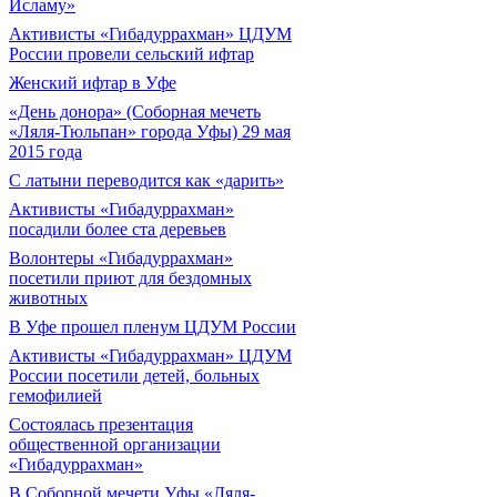
Исламу»
Активисты «Гибадуррахман» ЦДУМ
России провели сельский ифтар
Женский ифтар в Уфе
«День донора» (Соборная мечеть
«Ляля-Тюльпан» города Уфы) 29 мая
2015 года
С латыни переводится как «дарить»
Активисты «Гибадуррахман»
посадили более ста деревьев
Волонтеры «Гибадуррахман»
посетили приют для бездомных
животных
В Уфе прошел пленум ЦДУМ России
Активисты «Гибадуррахман» ЦДУМ
России посетили детей, больных
гемофилией
Состоялась презентация
общественной организации
«Гибадуррахман»
В Соборной мечети Уфы «Ляля-