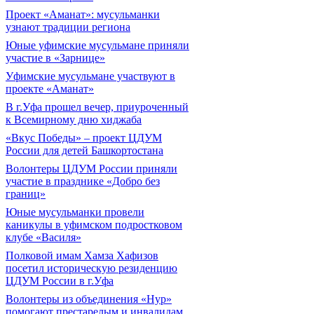
Проект «Аманат»: мусульманки
узнают традиции региона
Юные уфимские мусульмане приняли
участие в «Зарнице»
Уфимские мусульмане участвуют в
проекте «Аманат»
В г.Уфа прошел вечер, приуроченный
к Всемирному дню хиджаба
«Вкус Победы» – проект ЦДУМ
России для детей Башкортостана
Волонтеры ЦДУМ России приняли
участие в празднике «Добро без
границ»
Юные мусульманки провели
каникулы в уфимском подростковом
клубе «Василя»
Полковой имам Хамза Хафизов
посетил историческую резиденцию
ЦДУМ России в г.Уфа
Волонтеры из объединения «Нур»
помогают престарелым и инвалидам