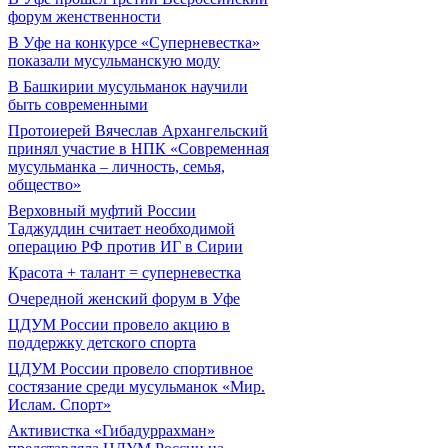
форум женственности
В Уфе на конкурсе «Суперневестка»
показали мусульманскую моду
В Башкирии мусульманок научили
быть современными
Протоиерей Вячеслав Архангельский
принял участие в НПК «Современная
мусульманка – личность, семья,
общество»
Верховный муфтий России
Таджуддин считает необходимой
операцию РФ против ИГ в Сирии
Красота + талант = суперневестка
Очередной женский форум в Уфе
ЦДУМ России провело акцию в
поддержку детского спорта
ЦДУМ России провело спортивное
состязание среди мусульманок «Мир.
Ислам. Спорт»
Активистка «Гибадуррахман»