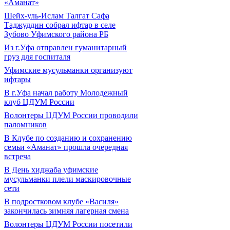
«Аманат»
Шейх-уль-Ислам Талгат Сафа
Таджуддин собрал ифтар в селе
Зубово Уфимского района РБ
Из г.Уфа отправлен гуманитарный
груз для госпиталя
Уфимские мусульманки организуют
ифтары
В г.Уфа начал работу Молодежный
клуб ЦДУМ России
Волонтеры ЦДУМ России проводили
паломников
В Клубе по созданию и сохранению
семьи «Аманат» прошла очередная
встреча
В День хиджаба уфимские
мусульманки плели маскировочные
сети
В подростковом клубе «Василя»
закончилась зимняя лагерная смена
Волонтеры ЦДУМ России посетили