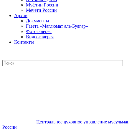
Муфтии России
Мечети России
Архив
Документы
Газета «Маглюмат аль-Булгар»
Фотогалерея
Видеогалерея
Контакты
Центральное духовное управление
мусульман России
Центральное духовное управление мусульман
России