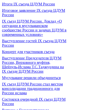
Итоги IX cъезда ЦДУМ России
Итоговое заявление IX съезда ЦДУМ
России
IX съезд ЦДУМ России. Доклад «О
ситуации в мусульманском
сообществе России и задачах ЦДУМ в
современных условиях»
Выступление гостей IX съезда ЦДУМ
России
Концерт для участников съезда
Выступление Председателя ЦДУМ
России, Верховного муфтия,
Шейхуль-Ислама Т.С.Таджуддина на
IX съезде ЦДУМ России
Мусульмане решили объединиться
IX съезд ЦДУМ России стал местом
консолидации традиционного для
России ислама
Состоялся очередной IX съезд ЦДУМ
России