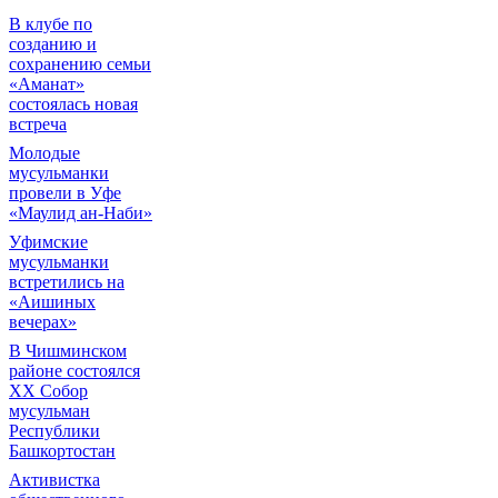
В клубе по
созданию и
сохранению семьи
«Аманат»
состоялась новая
встреча
Молодые
мусульманки
провели в Уфе
«Маулид ан-Наби»
Уфимские
мусульманки
встретились на
«Аишиных
вечерах»
В Чишминском
районе состоялся
XX Собор
мусульман
Республики
Башкортостан
Активистка