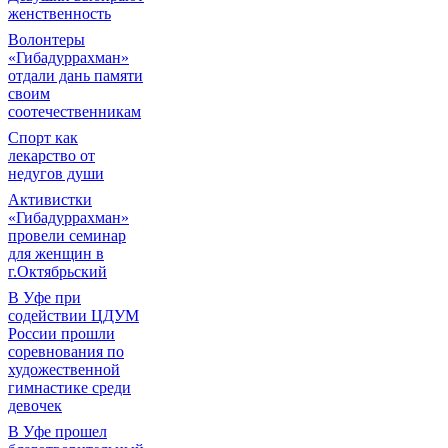
женственность
Волонтеры
«Гибадуррахман»
отдали дань памяти
своим
соотечественникам
Спорт как
лекарство от
недугов души
Активистки
«Гибадуррахман»
провели семинар
для женщин в
г.Октябрьский
В Уфе при
содействии ЦДУМ
России прошли
соревнования по
художественной
гимнастике среди
девочек
В Уфе прошел