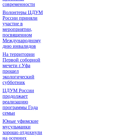
современности
Волонтеры ЦДУМ
России приняли
участие в
мероприятии,
посвященном
Международному
дню инвалидов
На территории
Первой соборной
мечети г.Уфа
прошел
экологический
субботник
ЦДУМ России
продолжает
реализацию
программы Года
семьи
Юные уфимские
мусульманки
хорошо отдохнули
на осенних