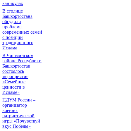
каникулах
В столице
Башкортостана
обсудили
проблемы
современных семей
с позиций
традиционного
Ислама
В Чишминском
районе Республики
Башкортостан
состоялось
мероприятие
«Семейные
ценности в
Исламе»
ЦДУМ России –
организатор
военно-
патриотической
игры «Почувствуй
вкус Победы»