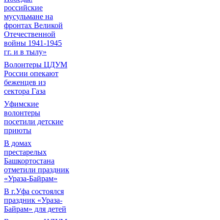
российские
мусульмане на
фронтах Великой
Отечественной
войны 1941-1945
гг. и в тылу»
Волонтеры ЦДУМ
России опекают
беженцев из
сектора Газа
Уфимские
волонтеры
посетили детские
приюты
В домах
престарелых
Башкортостана
отметили праздник
«Ураза-Байрам»
В г.Уфа состоялся
праздник «Ураза-
Байрам» для детей