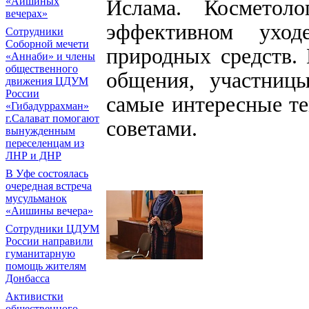
Ислама. Косметол
«Аишиных
вечерах»
эффективном уход
Сотрудники
Соборной мечети
природных средств.
«Аннаби» и члены
общественного
общения, участницы
движения ЦДУМ
России
самые интересные т
«Гибадуррахман»
г.Салават помогают
советами.
вынужденным
переселенцам из
ЛНР и ДНР
В Уфе состоялась
очередная встреча
мусульманок
«Аишины вечера»
Сотрудники ЦДУМ
России направили
гуманитарную
помощь жителям
Донбасса
Активистки
общественного