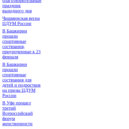
благотворительный
праздник
выходного дня
Чишминская весна
ЦДУМ России
В Башкирии
прошли
спортивные
состязания,
приуроченные к 23
февраля
В Башкирии
прошли
спортивные
состязания для
детей и подростков
на призы ЦДУМ
России
В Уфе прошел
третий
Всероссийский
форум
женственности