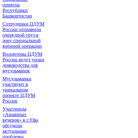
приюты
Республики
Башкортостан
Сотрудники ЦДУМ
России отправили
очередной груз в
зону специальной
военной операции
Волонтеры ЦДУМ
России ведут уроки
домоводства для
мусульманок
Мусульманки
участвуют в
уникальном
проекте ЦДУМ
России
Участницы
«Аишиных
вечеров» в г.Уфа
обсудили
актуальные
проблемы