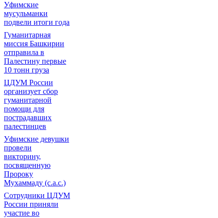
Уфимские
мусульманки
подвели итоги года
Гуманитарная
миссия Башкирии
отправила в
Палестину первые
10 тонн груза
ЦДУМ России
организует сбор
гуманитарной
помощи для
пострадавших
палестинцев
Уфимские девушки
провели
викторину,
посвященную
Пророку
Мухаммаду (с.а.с.)
Сотрудники ЦДУМ
России приняли
участие во