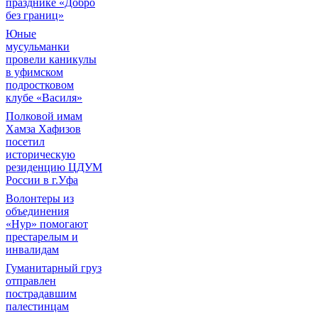
празднике «Добро
без границ»
Юные
мусульманки
провели каникулы
в уфимском
подростковом
клубе «Василя»
Полковой имам
Хамза Хафизов
посетил
историческую
резиденцию ЦДУМ
России в г.Уфа
Волонтеры из
объединения
«Нур» помогают
престарелым и
инвалидам
Гуманитарный груз
отправлен
пострадавшим
палестинцам