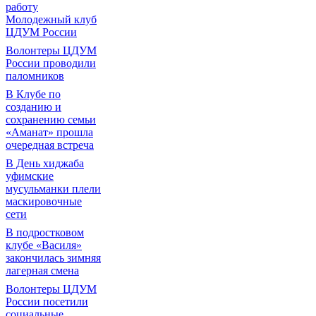
работу
Молодежный клуб
ЦДУМ России
Волонтеры ЦДУМ
России проводили
паломников
В Клубе по
созданию и
сохранению семьи
«Аманат» прошла
очередная встреча
В День хиджаба
уфимские
мусульманки плели
маскировочные
сети
В подростковом
клубе «Василя»
закончилась зимняя
лагерная смена
Волонтеры ЦДУМ
России посетили
социальные