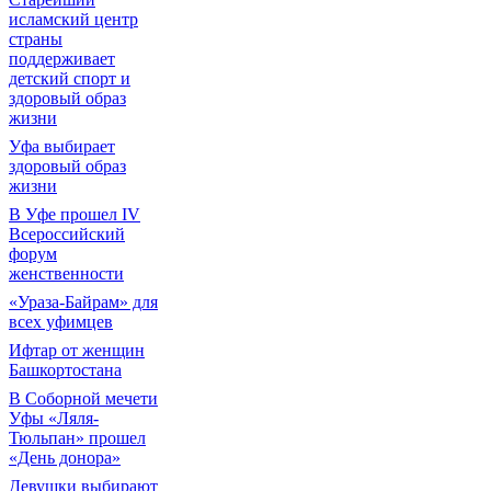
исламский центр
страны
поддерживает
детский спорт и
здоровый образ
жизни
Уфа выбирает
здоровый образ
жизни
В Уфе прошел IV
Всероссийский
форум
женственности
«Ураза-Байрам» для
всех уфимцев
Ифтар от женщин
Башкортостана
В Соборной мечети
Уфы «Ляля-
Тюльпан» прошел
«День донора»
Девушки выбирают