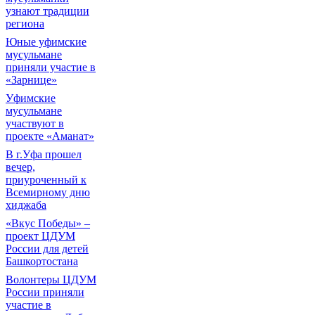
узнают традиции
региона
Юные уфимские
мусульмане
приняли участие в
«Зарнице»
Уфимские
мусульмане
участвуют в
проекте «Аманат»
В г.Уфа прошел
вечер,
приуроченный к
Всемирному дню
хиджаба
«Вкус Победы» –
проект ЦДУМ
России для детей
Башкортостана
Волонтеры ЦДУМ
России приняли
участие в