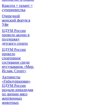
Красота + талант =
суперневестка
Очередной
женский форум в
Уфе
ЦДУМ России
провело акцию в
поддержку
детского спорта
ЦДУМ России
провело
спортивное
состязание среди
мусульманок «Мир.
Ислам. Спорт»
Активисты
«Гибадуррахман»
ЦДУМ России
раздали инвалидам
по зрению мясо
жертвенных
животных