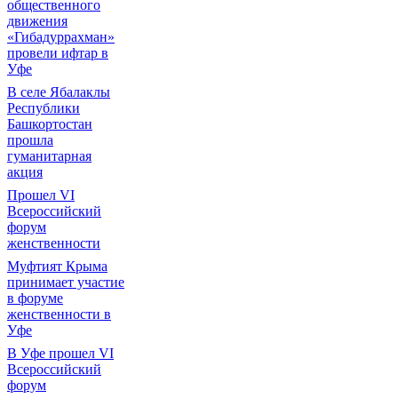
общественного
движения
«Гибадуррахман»
провели ифтар в
Уфе
В селе Ябалаклы
Республики
Башкортостан
прошла
гуманитарная
акция
Прошел VI
Всероссийский
форум
женственности
Муфтият Крыма
принимает участие
в форуме
женственности в
Уфе
В Уфе прошел VI
Всероссийский
форум