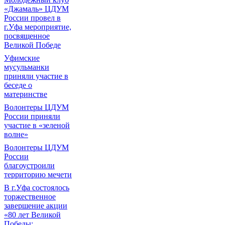
«Джамаль» ЦДУМ
России провел в
г.Уфа мероприятие,
посвященное
Великой Победе
Уфимские
мусульманки
приняли участие в
беседе о
материнстве
Волонтеры ЦДУМ
России приняли
участие в «зеленой
волне»
Волонтеры ЦДУМ
России
благоустроили
территорию мечети
В г.Уфа состоялось
торжественное
завершение акции
«80 лет Великой
Победы: