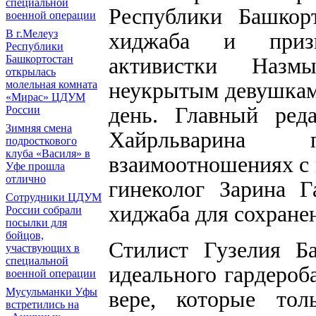
специальной
Республики Башкор
военной операции
В г.Мелеуз
хиджаба и призы
Республики
активистки Назм
Башкортостан
открылась
неукрытым девушкам 
молельная комната
«Мирас» ЦДУМ
день. Главный ред
России
Зимняя смена
Хайрльварина 
подросткового
клуба «Василя» в
взаимоотношениях с 
Уфе прошла
отлично
гинеколог Зарина Г
Сотрудники ЦДУМ
хиджаба для сохране
России собрали
посылки для
бойцов,
Стилист Гузелия Ба
участвующих в
специальной
идеального гардероб
военной операции
Мусульманки Уфы
вере, которые тол
встретились на