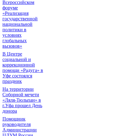
Всероссийском
форуме
«Реализация
государственной
национальной
политики в
условиях
глобальных
вызовов»
В Центре
социальной и
коррекционной
помощи «Радуга» в
Уфе состоялся
праздник
На территории
Соборной мечети
«Ляля-Тюльпан» в
г.Уфа прошел День
донора
Помощник
руководителя
Администрации
ЦДУМ России