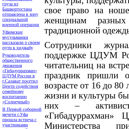
груза из
свое право на ноше
Башкортостана
отправлена в зону
женщинам разных
специальной
военной операции
традиционной одежд
Уфимские
мусульманки
Сотрудники журн
рассказали о своем
пути к хиджабу
поддержке ЦДУМ Рос
Руководитель
общественного
читательниц на встр
движения
«Гибадуррахман»
праздник пришли 
ЦДУМ России в
г.Салават посетил
возрасте от 16 до 80 
Центр содействия
семейному
жизни и культуры бы
воспитанию
«Солнечный»
них – активист
В Первой соборной
«Гибадуррахман» 
мечети г.Уфа
прошла встреча с
Министерства пр
участниками