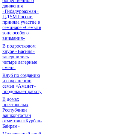
общественного
движения
«Гибадуррахман»
ЦДУМ России
приняла участие в
семинаре «Семья в
зоне особого
внимания»
В подростковом
клубе «Василя»
завершились
четыре лагерные
смены
Клуб по созданию
и сохранению
семьи «Аманат»
продолжает работу
В домах
престарелых
Республики
Башкортостан
отметили «Курбан-
Байрам»
Молодежный клуб