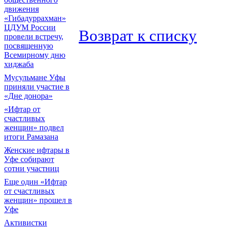
движения
«Гибадуррахман»
ЦДУМ России
Возврат к списку
провели встречу,
посвященную
Всемирному дню
хиджаба
Мусульмане Уфы
приняли участие в
«Дне донора»
«Ифтар от
счастливых
женщин» подвел
итоги Рамазана
Женские ифтары в
Уфе собирают
сотни участниц
Еще один «Ифтар
от счастливых
женщин» прошел в
Уфе
Активистки