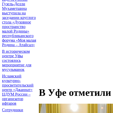
Гузель-Делли
Мухаметшина
выступила на
заседании круглого
стола «Духовное
пространство
малой Родины»
республиканского
форума «Моя малая
Родина – Атайсал»
В историческом
центре Уфы
состоялось
мероприятие для
мусульманок
Исламский
культурно-
просветительский
В Уфе отметили
центр «Джаннат»
ЦДУМ России –
организатор
ифтаров
Сотрудники