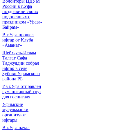
Волонтеры ЦДУМ
России в г.Уфа
поздравили своих
подопечных с
праздником «Ураза-
Байрам»
В г.Уфа прошел
ифтар от Клуба
«Аманат»
Шейх-уль-Ислам
Талгат Сафа
Таджуддин собрал
ифтар в селе
Зубово Уфимского
района РБ
Из г.Уфа отправлен
гуманитарный груз
для госпиталя
Уфимские
мусульманки
организуют
ифтары
В г.Уфа начал