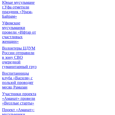
Юные мусульмане
г.Уфа отметили
праздник «Ураза-
Байрам»
Уфимские
мусульманки
провели «Ифтар от
счастливых
женщин»
Волонтеры ЦДУМ
России отправили
в зону СВО
очередной
гуманитарный груз
Воспитанницы
клуба «Василя» с
пользой проводят
месяц Рамазан
Участники проекта
«Аманат» провели
«Веселые старты»
Проект «Аманат»:
мусульманки