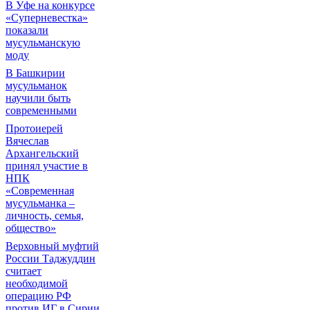
В Уфе на конкурсе
«Суперневестка»
показали
мусульманскую
моду
В Башкирии
мусульманок
научили быть
современными
Протоиерей
Вячеслав
Архангельский
принял участие в
НПК
«Современная
мусульманка –
личность, семья,
общество»
Верховный муфтий
России Таджуддин
считает
необходимой
операцию РФ
против ИГ в Сирии