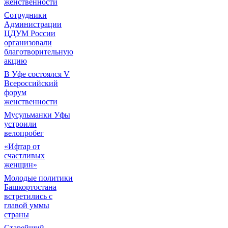
женственности
Сотрудники
Администрации
ЦДУМ России
организовали
благотворительную
акцию
В Уфе состоялся V
Всероссийский
форум
женственности
Мусульманки Уфы
устроили
велопробег
«Ифтар от
счастливых
женщин»
Молодые политики
Башкортостана
встретились с
главой уммы
страны
Старейший