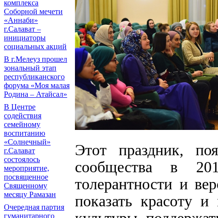
комплекса
Соборной мечети
«Аннаби»
г.Салават –
инициаторы
социальных акций
В г.Мелеуз прошел
зональный этап
республиканского
форума «Моя малая
Родина – Атайсал»
В Центре
содействия
семейному
воспитанию
«Солнечный»
Этот праздник, по
г.Салават
состоялось
сообщества в 20
мероприятие,
посвященное
толерантности и вер
Священному
месяцу Рамазан
показать красоту и
Очередная партия
культуры, поддержат
гуманитарного