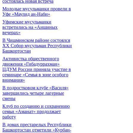
состоялась новая встреча
Молодые мусульманки провели в
Уфе «Маулид ан-Наби»
Уфимские мусульманки
встретились на «Аишиных
вечерах»
В Чишминском районе состоялся
XX Собор мусульман Республики
Башкортостан
Активистка общественного
движения «Гибадуррахман»
ЦДУМ России приняла участие в
семинаре «Семья в зоне особого
внимания»
В подростковом клубе «Василя»
завершились четыре лагерные
смены
Клуб по созданию и сохранению
семьи «Аманат» продолжает
работу
В домах престарелых Республики
Башкортостан отметили «Курбан-