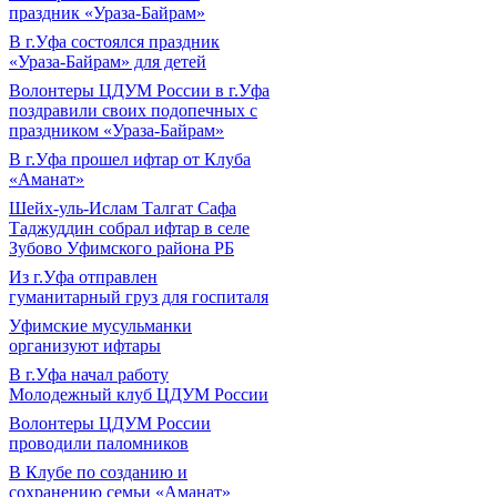
праздник «Ураза-Байрам»
В г.Уфа состоялся праздник
«Ураза-Байрам» для детей
Волонтеры ЦДУМ России в г.Уфа
поздравили своих подопечных с
праздником «Ураза-Байрам»
В г.Уфа прошел ифтар от Клуба
«Аманат»
Шейх-уль-Ислам Талгат Сафа
Таджуддин собрал ифтар в селе
Зубово Уфимского района РБ
Из г.Уфа отправлен
гуманитарный груз для госпиталя
Уфимские мусульманки
организуют ифтары
В г.Уфа начал работу
Молодежный клуб ЦДУМ России
Волонтеры ЦДУМ России
проводили паломников
В Клубе по созданию и
сохранению семьи «Аманат»