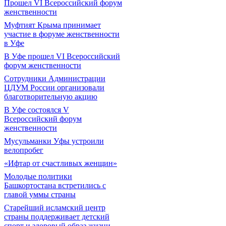
Прошел VI Всероссийский форум
женственности
Муфтият Крыма принимает
участие в форуме женственности
в Уфе
В Уфе прошел VI Всероссийский
форум женственности
Сотрудники Администрации
ЦДУМ России организовали
благотворительную акцию
В Уфе состоялся V
Всероссийский форум
женственности
Мусульманки Уфы устроили
велопробег
«Ифтар от счастливых женщин»
Молодые политики
Башкортостана встретились с
главой уммы страны
Старейший исламский центр
страны поддерживает детский
спорт и здоровый образ жизни