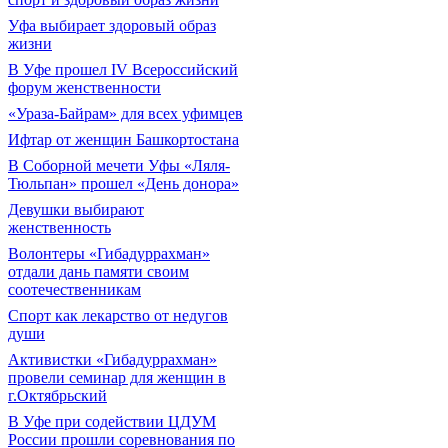
Уфа выбирает здоровый образ
жизни
В Уфе прошел IV Всероссийский
форум женственности
«Ураза-Байрам» для всех уфимцев
Ифтар от женщин Башкортостана
В Соборной мечети Уфы «Ляля-
Тюльпан» прошел «День донора»
Девушки выбирают
женственность
Волонтеры «Гибадуррахман»
отдали дань памяти своим
соотечественникам
Спорт как лекарство от недугов
души
Активистки «Гибадуррахман»
провели семинар для женщин в
г.Октябрьский
В Уфе при содействии ЦДУМ
России прошли соревнования по