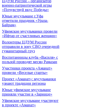
ЦДУМ России – организатор
военно-патриотической игры
«Почувствуй вкус Победы»
Юные мусульмане г.Уфа
отметили праздник «Ураза-
Байрам»
Уфимские мусульманки провели
«Ифтар от счастливых женщин»
Волонтеры ЦДУМ России
отправили в зону СВО очередной
гуманитарный груз
Воспитанницы клуба «Василя» с
пользой проводят месяц Рамазан
Участники проекта «Аманат»
провели «Веселые старты»
Проект «Аманат»: мусульманки
узнают традиции региона
Юные уфимские мусульмане
приняли участие в «Зарнице»
Уфимские мусульмане участвуют
в проекте «Аманат»