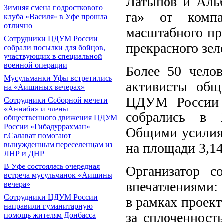
Латыпов и Аль
Зимняя смена подросткового
га» от компа
клуба «Василя» в Уфе прошла
отлично
масштабного про
Сотрудники ЦДУМ России
прекрасного зел
собрали посылки для бойцов,
участвующих в специальной
военной операции
Более 50 чело
Мусульманки Уфы встретились
активисты общ
на «Аишиных вечерах»
ЦДУМ России и
Сотрудники Соборной мечети
«Аннаби» и члены
собрались в Р
общественного движения ЦДУМ
России «Гибадуррахман»
Общими усилиям
г.Салават помогают
на площади 3,14
вынужденным переселенцам из
ЛНР и ДНР
В Уфе состоялась очередная
Организатор с
встреча мусульманок «Аишины
впечатлениями:
вечера»
Сотрудники ЦДУМ России
в рамках проект
направили гуманитарную
за сплоченност
помощь жителям Донбасса