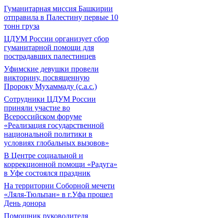
Гуманитарная миссия Башкирии
отправила в Палестину первые 10
тонн груза
ЦДУМ России организует сбор
гуманитарной помощи для
пострадавших палестинцев
Уфимские девушки провели
викторину, посвященную
Пророку Мухаммаду (с.а.с.)
Сотрудники ЦДУМ России
приняли участие во
Всероссийском форуме
«Реализация государственной
национальной политики в
условиях глобальных вызовов»
В Центре социальной и
коррекционной помощи «Радуга»
в Уфе состоялся праздник
На территории Соборной мечети
«Ляля-Тюльпан» в г.Уфа прошел
День донора
Помощник руководителя