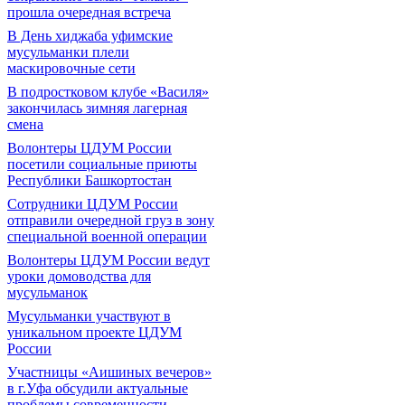
прошла очередная встреча
В День хиджаба уфимские
мусульманки плели
маскировочные сети
В подростковом клубе «Василя»
закончилась зимняя лагерная
смена
Волонтеры ЦДУМ России
посетили социальные приюты
Республики Башкортостан
Сотрудники ЦДУМ России
отправили очередной груз в зону
специальной военной операции
Волонтеры ЦДУМ России ведут
уроки домоводства для
мусульманок
Мусульманки участвуют в
уникальном проекте ЦДУМ
России
Участницы «Аишиных вечеров»
в г.Уфа обсудили актуальные
проблемы современности