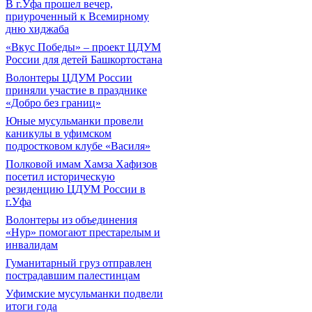
В г.Уфа прошел вечер,
приуроченный к Всемирному
дню хиджаба
«Вкус Победы» – проект ЦДУМ
России для детей Башкортостана
Волонтеры ЦДУМ России
приняли участие в празднике
«Добро без границ»
Юные мусульманки провели
каникулы в уфимском
подростковом клубе «Василя»
Полковой имам Хамза Хафизов
посетил историческую
резиденцию ЦДУМ России в
г.Уфа
Волонтеры из объединения
«Нур» помогают престарелым и
инвалидам
Гуманитарный груз отправлен
пострадавшим палестинцам
Уфимские мусульманки подвели
итоги года