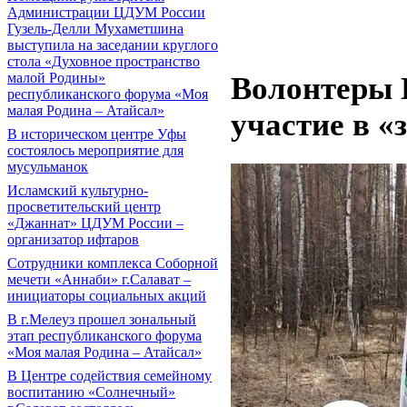
Администрации ЦДУМ России
Гузель-Делли Мухаметшина
выступила на заседании круглого
стола «Духовное пространство
малой Родины»
Волонтеры
республиканского форума «Моя
малая Родина – Атайсал»
участие в «
В историческом центре Уфы
состоялось мероприятие для
мусульманок
Исламский культурно-
просветительский центр
«Джаннат» ЦДУМ России –
организатор ифтаров
Сотрудники комплекса Соборной
мечети «Аннаби» г.Салават –
инициаторы социальных акций
В г.Мелеуз прошел зональный
этап республиканского форума
«Моя малая Родина – Атайсал»
В Центре содействия семейному
воспитанию «Солнечный»