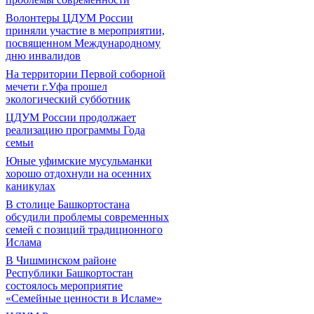
Волонтеры ЦДУМ России
приняли участие в мероприятии,
посвященном Международному
дню инвалидов
На территории Первой соборной
мечети г.Уфа прошел
экологический субботник
ЦДУМ России продолжает
реализацию программы Года
семьи
Юные уфимские мусульманки
хорошо отдохнули на осенних
каникулах
В столице Башкортостана
обсудили проблемы современных
семей с позиций традиционного
Ислама
В Чишминском районе
Республики Башкортостан
состоялось мероприятие
«Семейные ценности в Исламе»