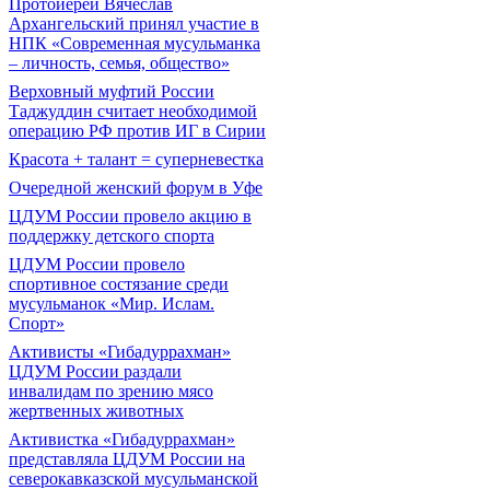
Протоиерей Вячеслав
Архангельский принял участие в
НПК «Современная мусульманка
– личность, семья, общество»
Верховный муфтий России
Таджуддин считает необходимой
операцию РФ против ИГ в Сирии
Красота + талант = суперневестка
Очередной женский форум в Уфе
ЦДУМ России провело акцию в
поддержку детского спорта
ЦДУМ России провело
спортивное состязание среди
мусульманок «Мир. Ислам.
Спорт»
Активисты «Гибадуррахман»
ЦДУМ России раздали
инвалидам по зрению мясо
жертвенных животных
Активистка «Гибадуррахман»
представляла ЦДУМ России на
северокавказской мусульманской