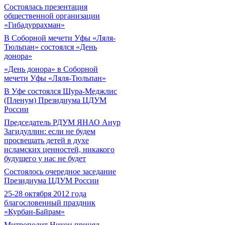
Состоялась презентация
общественной организации
«Гибадуррахман»
В Соборной мечети Уфы «Ляля-
Тюльпан» состоялся «День
донора»
«День донора» в Соборной
мечети Уфы «Ляля-Тюльпан»
В Уфе состоялся Шура-Меджлис
(Пленум) Президиума ЦДУМ
России
Председатель РДУМ ЯНАО Анур
Загидуллин: если не будем
просвещать детей в духе
исламских ценностей, никакого
будущего у нас не будет
Состоялось очередное заседание
Президиума ЦДУМ России
25-28 октября 2012 года
благословенный праздник
«Курбан-Байрам»
Митрополит Никон принял