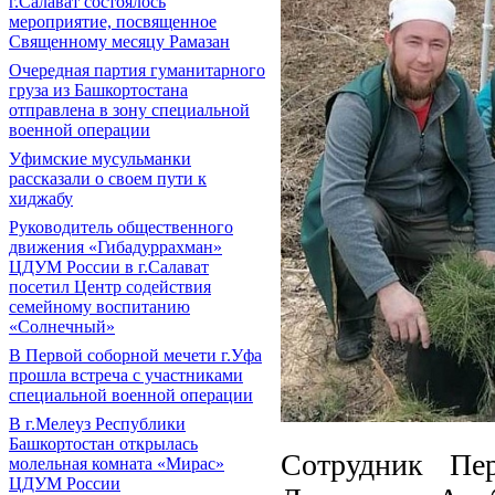
г.Салават состоялось
мероприятие, посвященное
Священному месяцу Рамазан
Очередная партия гуманитарного
груза из Башкортостана
отправлена в зону специальной
военной операции
Уфимские мусульманки
рассказали о своем пути к
хиджабу
Руководитель общественного
движения «Гибадуррахман»
ЦДУМ России в г.Салават
посетил Центр содействия
семейному воспитанию
«Солнечный»
В Первой соборной мечети г.Уфа
прошла встреча с участниками
специальной военной операции
В г.Мелеуз Республики
Башкортостан открылась
Сотрудник Пе
молельная комната «Мирас»
ЦДУМ России