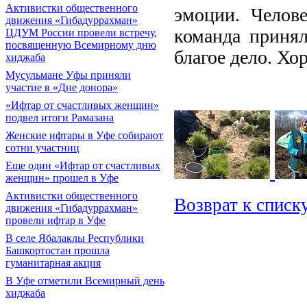
Активистки общественного
эмоции. Челов
движения «Гибадуррахман»
команда принял
ЦДУМ России провели встречу,
посвященную Всемирному дню
благое дело. Хо
хиджаба
Мусульмане Уфы приняли
участие в «Дне донора»
«Ифтар от счастливых женщин»
подвел итоги Рамазана
Женские ифтары в Уфе собирают
сотни участниц
Еще один «Ифтар от счастливых
женщин» прошел в Уфе
Активистки общественного
Возврат к списк
движения «Гибадуррахман»
провели ифтар в Уфе
В селе Ябалаклы Республики
Башкортостан прошла
гуманитарная акция
В Уфе отметили Всемирный день
хиджаба