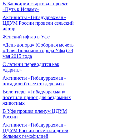
В Башкирии стартовал проект
«Путь к Исламу»
Активисты «Гибадуррахман»
ЦДУМ России провели сельский
ифтар
Женский ифтар в Уфе
«День донора» (Соборная мечеть
«Ляля-Тюльпан» города Уфы) 29
мая 2015 года
С латыни переводится как
«дарить»
Активисты «Гибадуррахман»
посадили более ста деревьев
Волонтеры «Гибадуррахман»
посетили приют для бездомных
животных
В Уфе прошел пленум ЦДУМ
России
Активисты «Гибадуррахман»
ЦДУМ России посетили детей,
больных гемофилией