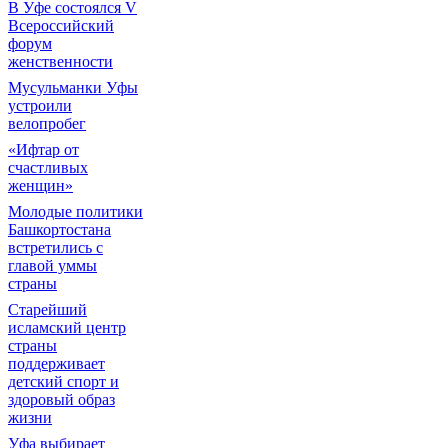
В Уфе состоялся V
Всероссийский
форум
женственности
Мусульманки Уфы
устроили
велопробег
«Ифтар от
счастливых
женщин»
Молодые политики
Башкортостана
встретились с
главой уммы
страны
Старейший
исламский центр
страны
поддерживает
детский спорт и
здоровый образ
жизни
Уфа выбирает