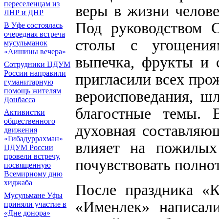
переселенцам из
веры в жизни челове
ЛНР и ДНР
Под руководством 
В Уфе состоялась
очередная встреча
столы с угощения
мусульманок
«Аишины вечера»
выпечка, фрукты и с
Сотрудники ЦДУМ
России направили
пригласили всех про
гуманитарную
помощь жителям
вероисповедания, ш
Донбасса
благостные темы. В
Активистки
общественного
духовная составляющ
движения
«Гибадуррахман»
влияет на пожилых
ЦДУМ России
провели встречу,
почувствовать полно
посвященную
Всемирному дню
хиджаба
После праздника «К
Мусульмане Уфы
«Именлек» написали
приняли участие в
«Дне донора»