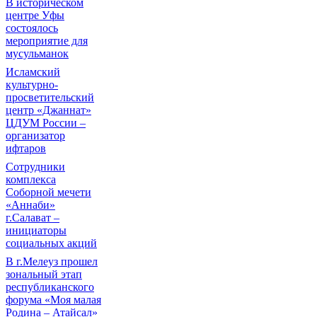
В историческом
центре Уфы
состоялось
мероприятие для
мусульманок
Исламский
культурно-
просветительский
центр «Джаннат»
ЦДУМ России –
организатор
ифтаров
Сотрудники
комплекса
Соборной мечети
«Аннаби»
г.Салават –
инициаторы
социальных акций
В г.Мелеуз прошел
зональный этап
республиканского
форума «Моя малая
Родина – Атайсал»