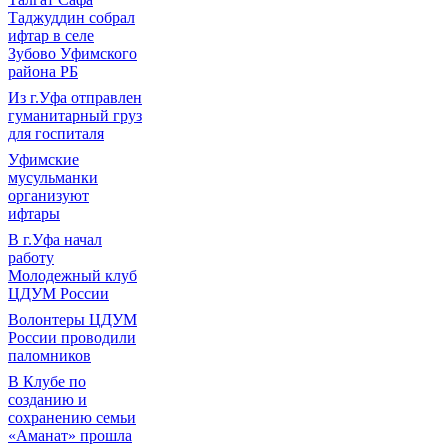
Таджуддин собрал
ифтар в селе
Зубово Уфимского
района РБ
Из г.Уфа отправлен
гуманитарный груз
для госпиталя
Уфимские
мусульманки
организуют
ифтары
В г.Уфа начал
работу
Молодежный клуб
ЦДУМ России
Волонтеры ЦДУМ
России проводили
паломников
В Клубе по
созданию и
сохранению семьи
«Аманат» прошла