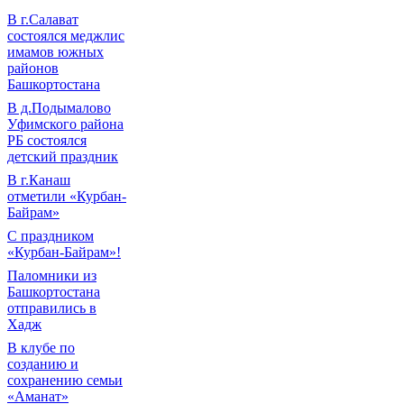
В г.Салават
состоялся меджлис
имамов южных
районов
Башкортостана
В д.Подымалово
Уфимского района
РБ состоялся
детский праздник
В г.Канаш
отметили «Курбан-
Байрам»
С праздником
«Курбан-Байрам»!
Паломники из
Башкортостана
отправились в
Хадж
В клубе по
созданию и
сохранению семьи
«Аманат»