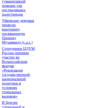
гуманитарной
помощи для
пострадавших
палестинцев
Уфимские девушки
провели
викторину,
посвященную
Пророку
Мухаммаду (с.а.с.)
Сотрудники ЦДУМ
России приняли
участие во
Всероссийском
форуме
«Реализация
государственной
национальной
политики в
условиях
глобальных
вызовов»
В Центре
социальной и