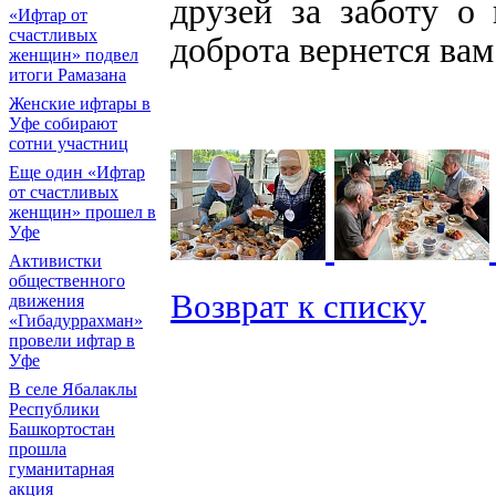
друзей за заботу о
«Ифтар от
счастливых
доброта вернется вам
женщин» подвел
итоги Рамазана
Женские ифтары в
Уфе собирают
сотни участниц
Еще один «Ифтар
от счастливых
женщин» прошел в
Уфе
Активистки
общественного
Возврат к списку
движения
«Гибадуррахман»
провели ифтар в
Уфе
В селе Ябалаклы
Республики
Башкортостан
прошла
гуманитарная
акция