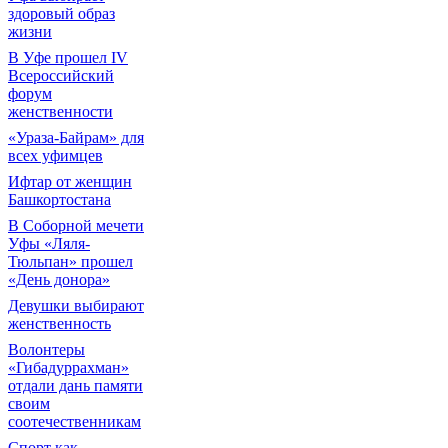
здоровый образ
жизни
В Уфе прошел IV
Всероссийский
форум
женственности
«Ураза-Байрам» для
всех уфимцев
Ифтар от женщин
Башкортостана
В Соборной мечети
Уфы «Ляля-
Тюльпан» прошел
«День донора»
Девушки выбирают
женственность
Волонтеры
«Гибадуррахман»
отдали дань памяти
своим
соотечественникам
Спорт как