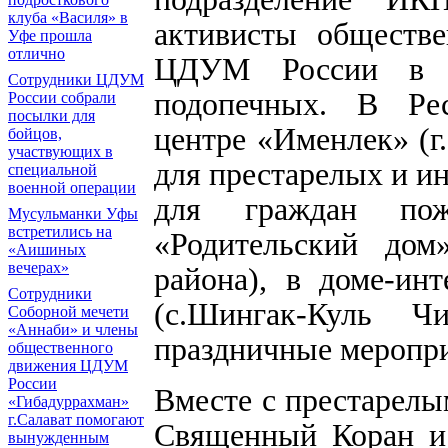
клуба «Василя» в
активисты обществе
Уфе прошла
отлично
ЦДУМ России в о
Сотрудники ЦДУМ
подопечных. В Рес
России собрали
посылки для
центре «Именлек» (г
бойцов,
участвующих в
для престарелых и и
специальной
военной операции
для граждан пож
Мусульманки Уфы
встретились на
«Родительский дом
«Аишиных
вечерах»
района), в доме-ин
Сотрудники
(с.Шингак-Куль Ч
Соборной мечети
«Аннаби» и члены
праздничные меропри
общественного
движения ЦДУМ
России
Вместе с престарелы
«Гибадуррахман»
г.Салават помогают
Священный Коран и 
вынужденным