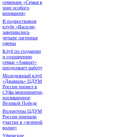
семинаре «Семья в
зоне особого
внимания»
В подростковом
клубе «Василя»
завершились
четыре лагерные
смены
Клуб по созданию
и сохранению
семьи «Аманат»
продолжает работу
Молодежный клуб
«Джамаль» ЦДУМ
России провел в
г.Уфа мероприятие,
посвященное
Великой Победе
Волонтеры ЦДУМ
России приняли
участие в «зеленой
волне»
Уфимские