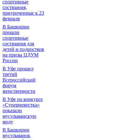
спортивные
состязания,
приуроченные к 23
февраля
В Башкирии
прошли
спортивные
состязания для
детей и подростков
на призы ЦДУМ
России
В Уфе прошел
третий
Всероссийский
форум
женственности
В Уфе на конкурсе
«Суперневестка»
показали
мусульманскую
моду
В Башкирии
мусульманок