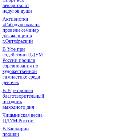
лекарство от
недугов души
Активистки
«Гибадуррахман»
провели семинар
для женщин в
г.Октябрьский
В Уфе при
содействии ЦДУМ
России прошли
соревнования по
художественной
гимнастике среди
девочек
В Уфе прошел
благотворительный
праздник
выходного дня
Чишминская весна
ЦДУМ России
В Башкирии
прошли