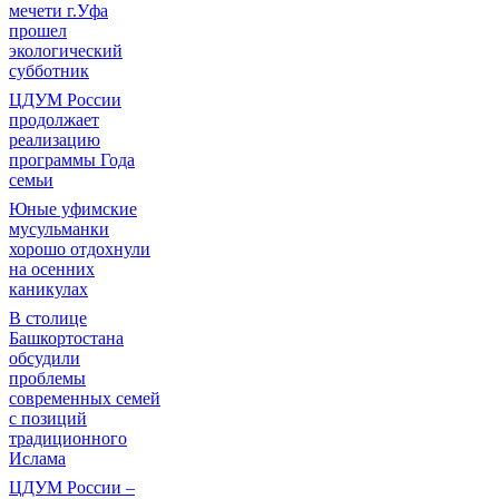
мечети г.Уфа
прошел
экологический
субботник
ЦДУМ России
продолжает
реализацию
программы Года
семьи
Юные уфимские
мусульманки
хорошо отдохнули
на осенних
каникулах
В столице
Башкортостана
обсудили
проблемы
современных семей
с позиций
традиционного
Ислама
ЦДУМ России –