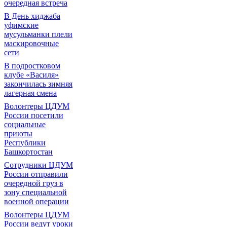
очередная встреча
В День хиджаба
уфимские
мусульманки плели
маскировочные
сети
В подростковом
клубе «Василя»
закончилась зимняя
лагерная смена
Волонтеры ЦДУМ
России посетили
социальные
приюты
Республики
Башкортостан
Сотрудники ЦДУМ
России отправили
очередной груз в
зону специальной
военной операции
Волонтеры ЦДУМ
России ведут уроки