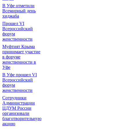
В Уфе отметили
Всемирный день
хиджаба
Прошел VI
Всероссийский
форум
женственности
Муфтият Крыма
принимает участие
в форуме
женственности в
Уфе
В Уфе прошел VI
Всероссийский
форум
женственности
Сотрудники
Администрации
ЦДУМ России
организовали
благотворительную
акцию