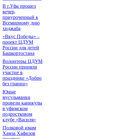
В г.Уфа прошел
вечер,
приуроченный к
Всемирному дню
хиджаба
«Вкус Победы» –
проект ЦДУМ
России для детей
Башкортостана
Волонтеры ЦДУМ
России приняли
участие в
празднике «Добро
без границ»
Юные
мусульманки
провели каникулы
в уфимском
подростковом
клубе «Василя»
Полковой имам
Хамза Хафизов
посетил