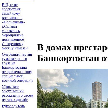
В Центре
содействия
семейному
воспитанию
«Солнечный»
г.Салават
состоялось
мероприятие,
посвященное
Священному
В домах преста
месяцу Рамазан
Очередная партия
Башкортостан о
гуманитарного
груза из
Башкортостана
отправлена в зону
специальной
военной операции
Уфимские
мусульманки
рассказали о своем
пути к хиджабу
Руководитель