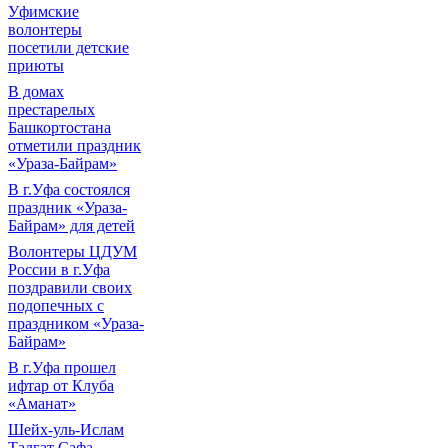
Уфимские
волонтеры
посетили детские
приюты
В домах
престарелых
Башкортостана
отметили праздник
«Ураза-Байрам»
В г.Уфа состоялся
праздник «Ураза-
Байрам» для детей
Волонтеры ЦДУМ
России в г.Уфа
поздравили своих
подопечных с
праздником «Ураза-
Байрам»
В г.Уфа прошел
ифтар от Клуба
«Аманат»
Шейх-уль-Ислам
Талгат Сафа