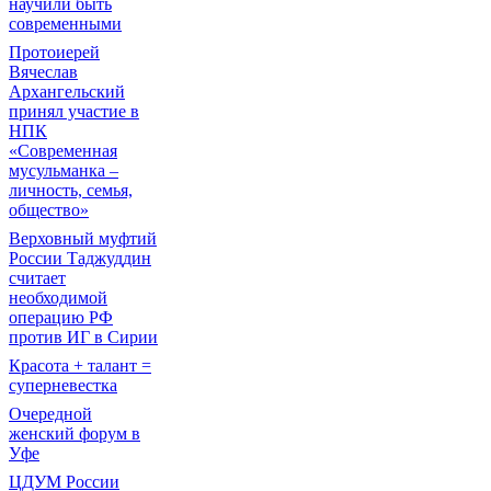
научили быть
современными
Протоиерей
Вячеслав
Архангельский
принял участие в
НПК
«Современная
мусульманка –
личность, семья,
общество»
Верховный муфтий
России Таджуддин
считает
необходимой
операцию РФ
против ИГ в Сирии
Красота + талант =
суперневестка
Очередной
женский форум в
Уфе
ЦДУМ России