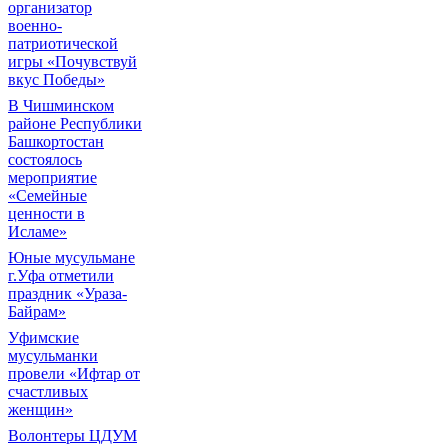
организатор
военно-
патриотической
игры «Почувствуй
вкус Победы»
В Чишминском
районе Республики
Башкортостан
состоялось
мероприятие
«Семейные
ценности в
Исламе»
Юные мусульмане
г.Уфа отметили
праздник «Ураза-
Байрам»
Уфимские
мусульманки
провели «Ифтар от
счастливых
женщин»
Волонтеры ЦДУМ