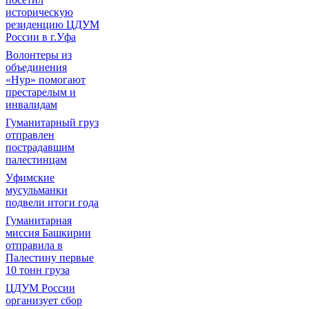
историческую
резиденцию ЦДУМ
России в г.Уфа
Волонтеры из
объединения
«Нур» помогают
престарелым и
инвалидам
Гуманитарный груз
отправлен
пострадавшим
палестинцам
Уфимские
мусульманки
подвели итоги года
Гуманитарная
миссия Башкирии
отправила в
Палестину первые
10 тонн груза
ЦДУМ России
организует сбор