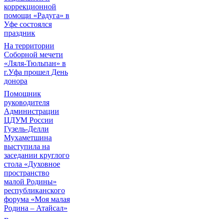
коррекционной
помощи «Радуга» в
Уфе состоялся
праздник
На территории
Соборной мечети
«Ляля-Тюльпан» в
г.Уфа прошел День
донора
Помощник
руководителя
Администрации
ЦДУМ России
Гузель-Делли
Мухаметшина
выступила на
заседании круглого
стола «Духовное
пространство
малой Родины»
республиканского
форума «Моя малая
Родина – Атайсал»