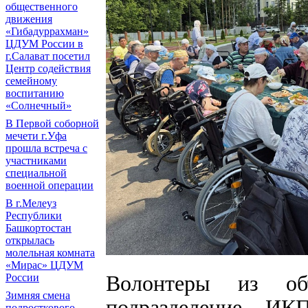
общественного
движения
«Гибадуррахман»
ЦДУМ России в
г.Салават посетил
Центр содействия
семейному
воспитанию
«Солнечный»
В Первой соборной
мечети г.Уфа
прошла встреча с
участниками
специальной
военной операции
В г.Мелеуз
Республики
Башкортостан
открылась
молельная комната
«Мирас» ЦДУМ
Волонтеры из объ
России
Зимняя смена
подразделение И
подросткового