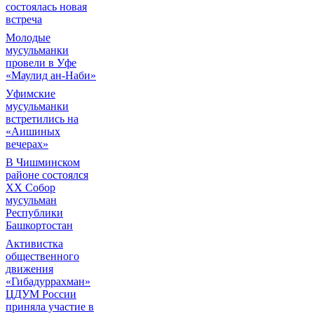
состоялась новая
встреча
Молодые
мусульманки
провели в Уфе
«Маулид ан-Наби»
Уфимские
мусульманки
встретились на
«Аишиных
вечерах»
В Чишминском
районе состоялся
XX Собор
мусульман
Республики
Башкортостан
Активистка
общественного
движения
«Гибадуррахман»
ЦДУМ России
приняла участие в