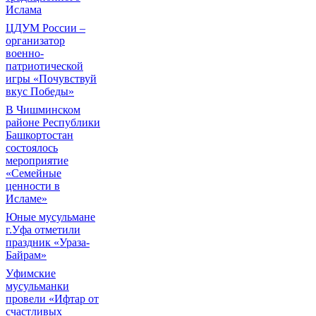
Ислама
ЦДУМ России –
организатор
военно-
патриотической
игры «Почувствуй
вкус Победы»
В Чишминском
районе Республики
Башкортостан
состоялось
мероприятие
«Семейные
ценности в
Исламе»
Юные мусульмане
г.Уфа отметили
праздник «Ураза-
Байрам»
Уфимские
мусульманки
провели «Ифтар от
счастливых