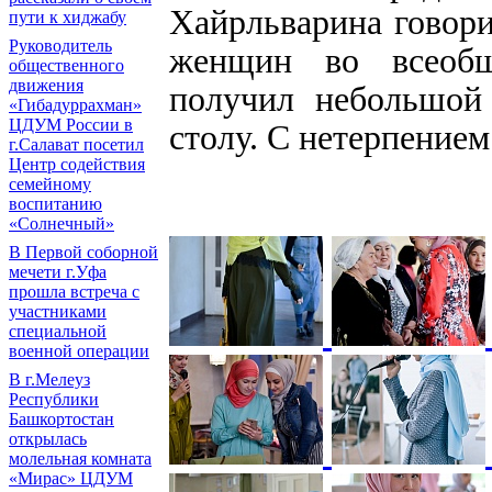
Хайрльварина говори
пути к хиджабу
Руководитель
женщин во всеобщ
общественного
движения
получил небольшой
«Гибадуррахман»
ЦДУМ России в
столу. С нетерпение
г.Салават посетил
Центр содействия
семейному
воспитанию
«Солнечный»
В Первой соборной
мечети г.Уфа
прошла встреча с
участниками
специальной
военной операции
В г.Мелеуз
Республики
Башкортостан
открылась
молельная комната
«Мирас» ЦДУМ