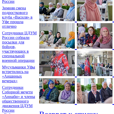
России
Зимняя смена
подросткового
клуба «Василя» в
Уфе прошла
отлично
Сотрудники ЦДУМ
России собрали
посылки для
бойцов,
участвующих в
специальной
военной операции
Мусульманки Уфы
встретились на
«Аишиных
вечерах»
Сотрудники
Соборной мечети
«Аннаби» и члены
общественного
движения ЦДУМ
России