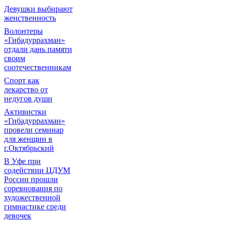
Девушки выбирают
женственность
Волонтеры
«Гибадуррахман»
отдали дань памяти
своим
соотечественникам
Спорт как
лекарство от
недугов души
Активистки
«Гибадуррахман»
провели семинар
для женщин в
г.Октябрьский
В Уфе при
содействии ЦДУМ
России прошли
соревнования по
художественной
гимнастике среди
девочек