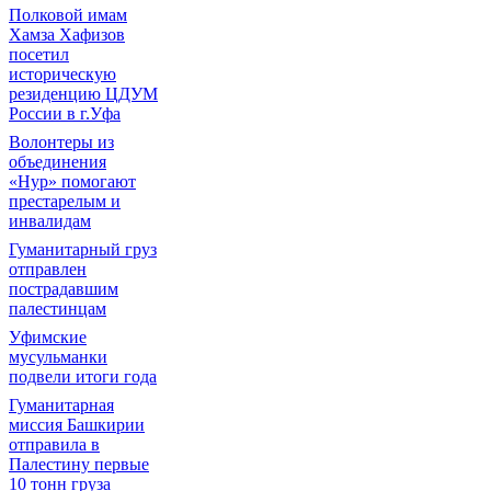
Полковой имам
Хамза Хафизов
посетил
историческую
резиденцию ЦДУМ
России в г.Уфа
Волонтеры из
объединения
«Нур» помогают
престарелым и
инвалидам
Гуманитарный груз
отправлен
пострадавшим
палестинцам
Уфимские
мусульманки
подвели итоги года
Гуманитарная
миссия Башкирии
отправила в
Палестину первые
10 тонн груза