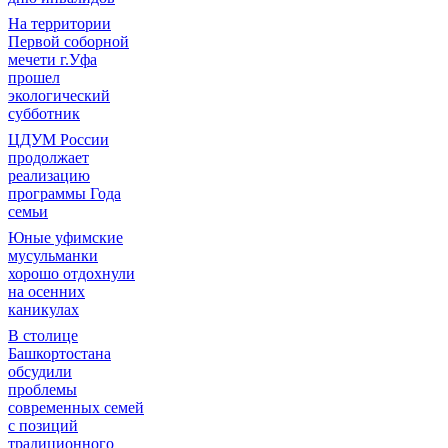
На территории
Первой соборной
мечети г.Уфа
прошел
экологический
субботник
ЦДУМ России
продолжает
реализацию
программы Года
семьи
Юные уфимские
мусульманки
хорошо отдохнули
на осенних
каникулах
В столице
Башкортостана
обсудили
проблемы
современных семей
с позиций
традиционного