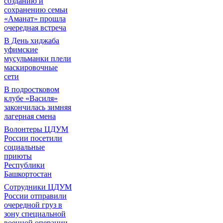
созданию и
сохранению семьи
«Аманат» прошла
очередная встреча
В День хиджаба
уфимские
мусульманки плели
маскировочные
сети
В подростковом
клубе «Василя»
закончилась зимняя
лагерная смена
Волонтеры ЦДУМ
России посетили
социальные
приюты
Республики
Башкортостан
Сотрудники ЦДУМ
России отправили
очередной груз в
зону специальной
военной операции