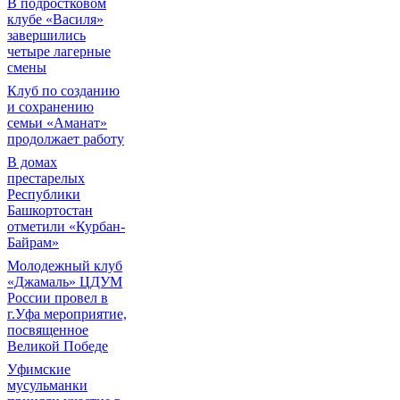
В подростковом
клубе «Василя»
завершились
четыре лагерные
смены
Клуб по созданию
и сохранению
семьи «Аманат»
продолжает работу
В домах
престарелых
Республики
Башкортостан
отметили «Курбан-
Байрам»
Молодежный клуб
«Джамаль» ЦДУМ
России провел в
г.Уфа мероприятие,
посвященное
Великой Победе
Уфимские
мусульманки