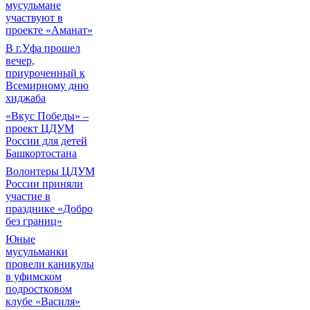
мусульмане
участвуют в
проекте «Аманат»
В г.Уфа прошел
вечер,
приуроченный к
Всемирному дню
хиджаба
«Вкус Победы» –
проект ЦДУМ
России для детей
Башкортостана
Волонтеры ЦДУМ
России приняли
участие в
празднике «Добро
без границ»
Юные
мусульманки
провели каникулы
в уфимском
подростковом
клубе «Василя»