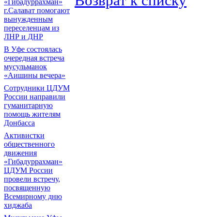
Возврат к списку
«Гибадуррахман»
г.Салават помогают
вынужденным
переселенцам из
ЛНР и ДНР
В Уфе состоялась
очередная встреча
мусульманок
«Аишины вечера»
Сотрудники ЦДУМ
России направили
гуманитарную
помощь жителям
Донбасса
Активистки
общественного
движения
«Гибадуррахман»
ЦДУМ России
провели встречу,
посвященную
Всемирному дню
хиджаба