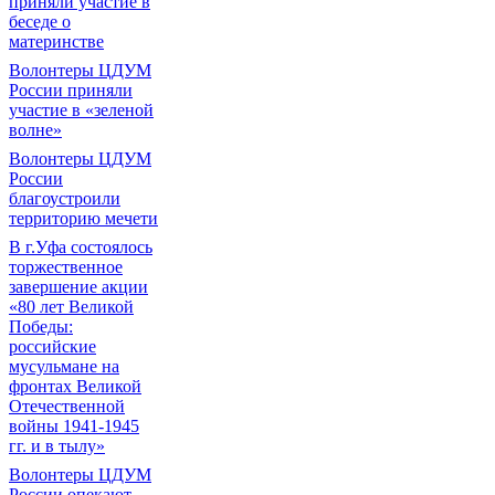
приняли участие в
беседе о
материнстве
Волонтеры ЦДУМ
России приняли
участие в «зеленой
волне»
Волонтеры ЦДУМ
России
благоустроили
территорию мечети
В г.Уфа состоялось
торжественное
завершение акции
«80 лет Великой
Победы:
российские
мусульмане на
фронтах Великой
Отечественной
войны 1941-1945
гг. и в тылу»
Волонтеры ЦДУМ
России опекают