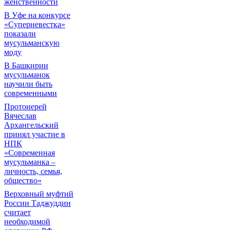
женственности
В Уфе на конкурсе
«Суперневестка»
показали
мусульманскую
моду
В Башкирии
мусульманок
научили быть
современными
Протоиерей
Вячеслав
Архангельский
принял участие в
НПК
«Современная
мусульманка –
личность, семья,
общество»
Верховный муфтий
России Таджуддин
считает
необходимой