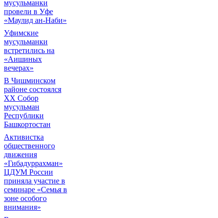
мусульманки
провели в Уфе
«Маулид ан-Наби»
Уфимские
мусульманки
встретились на
«Аишиных
вечерах»
В Чишминском
районе состоялся
XX Собор
мусульман
Республики
Башкортостан
Активистка
общественного
движения
«Гибадуррахман»
ЦДУМ России
приняла участие в
семинаре «Семья в
зоне особого
внимания»