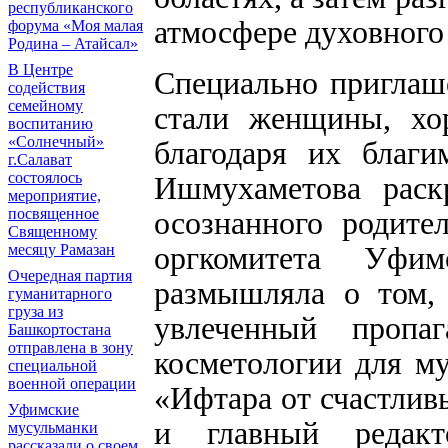
республиканского
атмосфере духовного 
форума «Моя малая
Родина – Атайсал»
В Центре
Специально приглаш
содействия
семейному
стали женщины, хо
воспитанию
«Солнечный»
благодаря их благи
г.Салават
состоялось
Ишмухаметова раск
мероприятие,
осознанного родите
посвященное
Священному
оргкомитета Уфим
месяцу Рамазан
Очередная партия
размышляла о том, 
гуманитарного
груза из
увлеченный пропа
Башкортостана
отправлена в зону
косметологии для м
специальной
военной операции
«Ифтара от счастлив
Уфимские
и главный редак
мусульманки
рассказали о своем