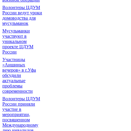
Волонтеры ЦДУМ
России ведут уроки
домоводства для
мусульманок
Мусульманки
участвуют в
уникальном
проекте ЦДУМ
России
Участницы
«Аишиных
вечеров» в г.Уфа
обсудили
актуальные
проблемы
современности
Волонтеры ЦДУМ
России приняли
участие в
мероприятии,
посвященном
Международному
дню инвалидов