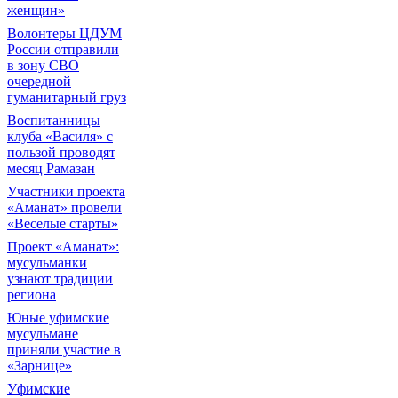
женщин»
Волонтеры ЦДУМ
России отправили
в зону СВО
очередной
гуманитарный груз
Воспитанницы
клуба «Василя» с
пользой проводят
месяц Рамазан
Участники проекта
«Аманат» провели
«Веселые старты»
Проект «Аманат»:
мусульманки
узнают традиции
региона
Юные уфимские
мусульмане
приняли участие в
«Зарнице»
Уфимские