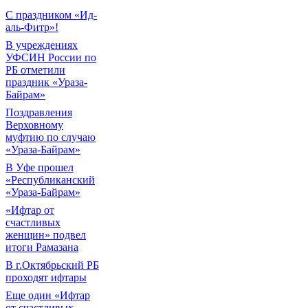
С праздником «Ид-
аль-Фитр»!
В учреждениях
УФСИН России по
РБ отметили
праздник «Ураза-
Байрам»
Поздравления
Верховному
муфтию по случаю
«Ураза-Байрам»
В Уфе прошел
«Республиканский
«Ураза-Байрам»
«Ифтар от
счастливых
женщин» подвел
итоги Рамазана
В г.Октябрьский РБ
проходят ифтары
Еще один «Ифтар
от счастливых