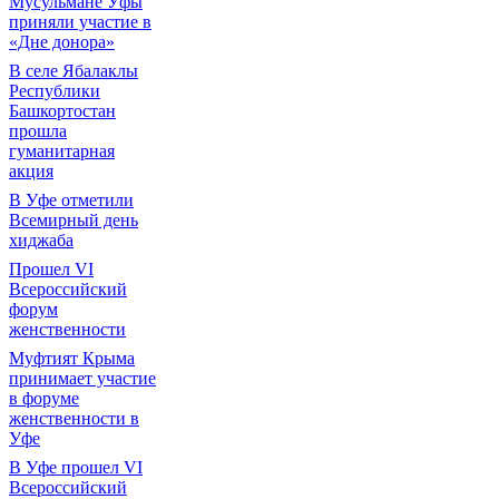
Мусульмане Уфы
приняли участие в
«Дне донора»
В селе Ябалаклы
Республики
Башкортостан
прошла
гуманитарная
акция
В Уфе отметили
Всемирный день
хиджаба
Прошел VI
Всероссийский
форум
женственности
Муфтият Крыма
принимает участие
в форуме
женственности в
Уфе
В Уфе прошел VI
Всероссийский