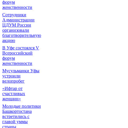
форум
женственности
Сотрудники
Администрации
ЦДУМ России
организовали
благотворительную
акцию
В Уфе состоялся V
Всероссийский
форум
женственности
Мусульманки Уфы
устроили
велопробег
«Ифтар от
счастливых
женщин»
Молодые политики
Башкортостана
встретились с
главой уммы
страны