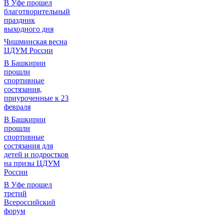
В Уфе прошел
благотворительный
праздник
выходного дня
Чишминская весна
ЦДУМ России
В Башкирии
прошли
спортивные
состязания,
приуроченные к 23
февраля
В Башкирии
прошли
спортивные
состязания для
детей и подростков
на призы ЦДУМ
России
В Уфе прошел
третий
Всероссийский
форум