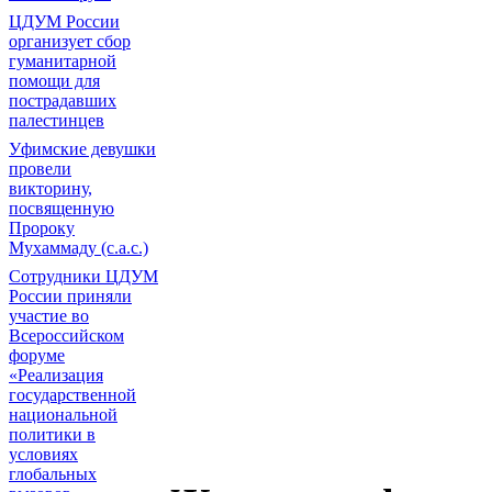
ЦДУМ России
организует сбор
гуманитарной
помощи для
пострадавших
палестинцев
Уфимские девушки
провели
викторину,
посвященную
Пророку
Мухаммаду (с.а.с.)
Сотрудники ЦДУМ
России приняли
участие во
Всероссийском
форуме
«Реализация
государственной
национальной
политики в
условиях
глобальных