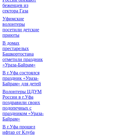
беженцев из
сектора Газа
Уфимские
волонтеры
посетили детские
приюты
В домах
престарелых
Башкортостана
отметили праздник
«Ураза-Байрам»
В г.Уфа состоялся
праздник «Ураза-
Байрам» для детей
Волонтеры ЦДУМ
России в г.Уфа
поздравили своих
подопечных с
праздником «Ураза-
Байрам»
В г.Уфа прошел
ифтар от Клуба