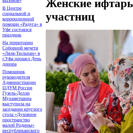
Женские ифтары
вызовов»
В Центре
участниц
социальной и
коррекционной
помощи «Радуга» в
Уфе состоялся
праздник
На территории
Соборной мечети
«Ляля-Тюльпан» в
г.Уфа прошел День
донора
Помощник
руководителя
Администрации
ЦДУМ России
Гузель-Делли
Мухаметшина
выступила на
заседании круглого
стола «Духовное
пространство
малой Родины»
республиканского