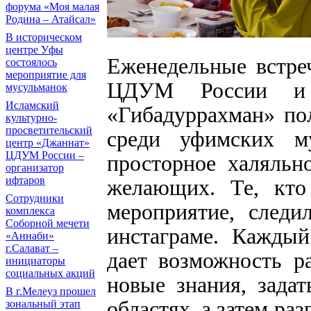
форума «Моя малая
Родина – Атайсал»
В историческом
центре Уфы
Еженедельные встре
состоялось
мероприятие для
ЦДУМ России и е
мусульманок
Исламский
«Гибадуррахман» по
культурно-
просветительский
среди уфимских м
центр «Джаннат»
ЦДУМ России –
просторное халяльн
организатор
ифтаров
желающих. Те, кто 
Сотрудники
мероприятие, след
комплекса
Соборной мечети
инстаграме. Кажды
«Аннаби»
г.Салават –
дает возможность р
инициаторы
социальных акций
новые знания, зада
В г.Мелеуз прошел
областях, а затем раз
зональный этап