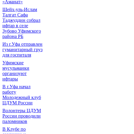
«Аманат»
Шейх-уль-Ислам
Талгат Сафа
Таджуддин собрал
ифтар в селе
Зубово Уфимского
района РБ
Из г.Уфа отправлен
гуманитарный груз
для госпиталя
Уфимские
мусульманки
организуют
ифтары
В г.Уфа начал
работу
Молодежный клуб
ЦДУМ России
Волонтеры ЦДУМ
России проводили
паломников
В Клубе по