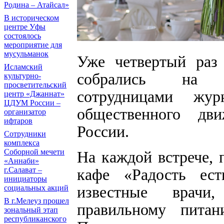
Родина – Атайсал»
В историческом
центре Уфы
состоялось
мероприятие для
мусульманок
Уже четвертый раз
Исламский
собрались на ме
культурно-
просветительский
сотрудницами жу
центр «Джаннат»
ЦДУМ России –
общественного дв
организатор
ифтаров
России.
Сотрудники
комплекса
Соборной мечети
На каждой встрече,
«Аннаби»
г.Салават –
кафе «Радость ест
инициаторы
известные врачи
социальных акций
В г.Мелеуз прошел
правильному пита
зональный этап
республиканского