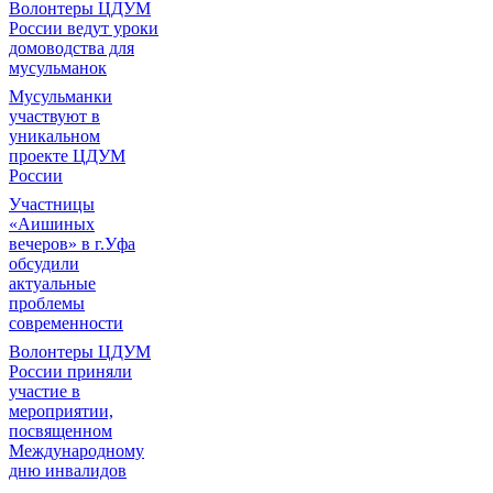
Волонтеры ЦДУМ
России ведут уроки
домоводства для
мусульманок
Мусульманки
участвуют в
уникальном
проекте ЦДУМ
России
Участницы
«Аишиных
вечеров» в г.Уфа
обсудили
актуальные
проблемы
современности
Волонтеры ЦДУМ
России приняли
участие в
мероприятии,
посвященном
Международному
дню инвалидов