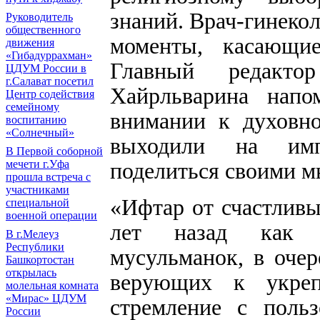
знаний. Врач-гинеко
Руководитель
общественного
моменты, касающие
движения
«Гибадуррахман»
Главный редакто
ЦДУМ России в
г.Салават посетил
Хайрльварина нап
Центр содействия
семейному
внимании к духовно
воспитанию
«Солнечный»
выходили на имп
В Первой соборной
мечети г.Уфа
поделиться своими м
прошла встреча с
участниками
«Ифтар от счастлив
специальной
военной операции
лет назад как п
В г.Мелеуз
Республики
мусульманок, в очер
Башкортостан
открылась
верующих к укре
молельная комната
«Мирас» ЦДУМ
стремление с поль
России