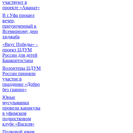
участвуют в
проекте «Аманат»
В г.Уфа прошел
вечер,
приуроченный к
Всемирному дню
хиджаба
«Вкус Победы» –
проект ЦДУМ
России для детей
Башкортостана
Волонтеры ЦДУМ
России приняли
участие в
празднике «Добро
без границ»
Юные
мусульманки
провели каникулы
в уфимском
подростковом
клубе «Василя»
Полковой имам