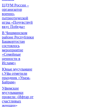
ЦДУМ России –
организатор
военно-
патриотической
игры «Почувствуй
вкус Победы»
В Чишминском
районе Республики
Башкортостан
состоялось
мероприятие
«Семейные
ценности в
Исламе»
Юные мусульмане
г.Уфа отметили
праздник «Ураза-
Байрам»
Уфимские
мусульманки
провели «Ифтар от
счастливых
женщин»