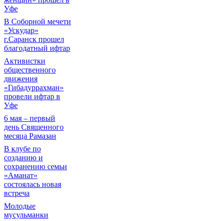
Уфе
В Соборной мечети
«Ускудар»
г.Саранск прошел
благодатный ифтар
Активистки
общественного
движения
«Гибадуррахман»
провели ифтар в
Уфе
6 мая – первый
день Священного
месяца Рамазан
В клубе по
созданию и
сохранению семьи
«Аманат»
состоялась новая
встреча
Молодые
мусульманки