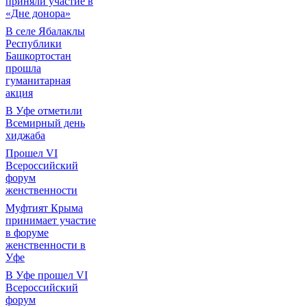
приняли участие в
«Дне донора»
В селе Ябалаклы
Республики
Башкортостан
прошла
гуманитарная
акция
В Уфе отметили
Всемирный день
хиджаба
Прошел VI
Всероссийский
форум
женственности
Муфтият Крыма
принимает участие
в форуме
женственности в
Уфе
В Уфе прошел VI
Всероссийский
форум