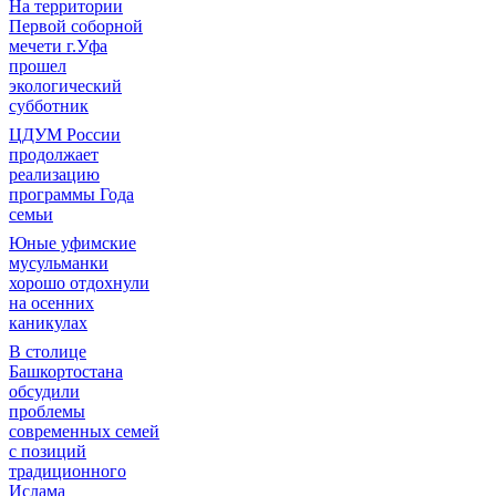
На территории
Первой соборной
мечети г.Уфа
прошел
экологический
субботник
ЦДУМ России
продолжает
реализацию
программы Года
семьи
Юные уфимские
мусульманки
хорошо отдохнули
на осенних
каникулах
В столице
Башкортостана
обсудили
проблемы
современных семей
с позиций
традиционного
Ислама