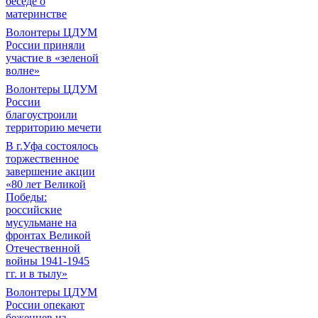
беседе о
материнстве
Волонтеры ЦДУМ
России приняли
участие в «зеленой
волне»
Волонтеры ЦДУМ
России
благоустроили
территорию мечети
В г.Уфа состоялось
торжественное
завершение акции
«80 лет Великой
Победы:
российские
мусульмане на
фронтах Великой
Отечественной
войны 1941-1945
гг. и в тылу»
Волонтеры ЦДУМ
России опекают
беженцев из