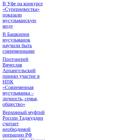
В Уфе на конкурсе
«Суперневестка»
показали
мусульманскую
моду
В Башкирии
мусульманок
научили быть
современными
Протоиерей
Вячеслав
Архангельский
принял участие в
НПК
«Современная
мусульманка –
личность, семья,
общество»
Верховный муфтий
России Таджуддин
считает
необходимой
операцию РФ