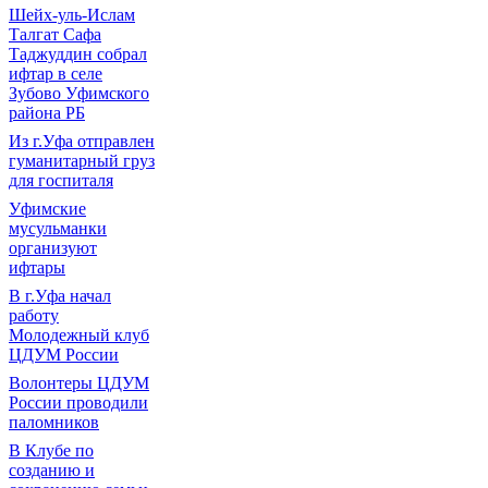
Шейх-уль-Ислам
Талгат Сафа
Таджуддин собрал
ифтар в селе
Зубово Уфимского
района РБ
Из г.Уфа отправлен
гуманитарный груз
для госпиталя
Уфимские
мусульманки
организуют
ифтары
В г.Уфа начал
работу
Молодежный клуб
ЦДУМ России
Волонтеры ЦДУМ
России проводили
паломников
В Клубе по
созданию и