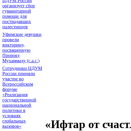
ЦДУМ России
организует сбор
гуманитарной
помощи для
пострадавших
палестинцев
Уфимские девушки
провели
викторину,
посвященную
Пророку
Мухаммаду (с.а.с.)
Сотрудники ЦДУМ
России приняли
участие во
Всероссийском
форуме
«Реализация
государственной
национальной
политики в
условиях
«Ифтар от счас
глобальных
вызовов»