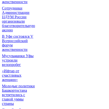
женственности
Сотрудники
Администрации
ЦДУМ России
организовали
благотворительную
акцию
В Уфе состоялся V
Всероссийский
форум
женственности
Мусульманки Уфы
устроили
велопробег
«Ифтар от
счастливых
женщин»
Молодые политики
Башкортостана
встретились с
главой уммы
страны