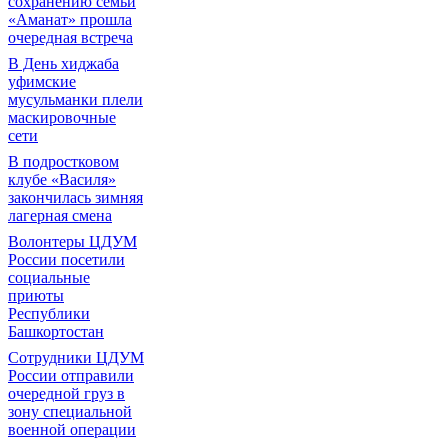
сохранению семьи
«Аманат» прошла
очередная встреча
В День хиджаба
уфимские
мусульманки плели
маскировочные
сети
В подростковом
клубе «Василя»
закончилась зимняя
лагерная смена
Волонтеры ЦДУМ
России посетили
социальные
приюты
Республики
Башкортостан
Сотрудники ЦДУМ
России отправили
очередной груз в
зону специальной
военной операции