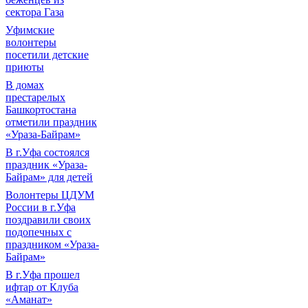
сектора Газа
Уфимские
волонтеры
посетили детские
приюты
В домах
престарелых
Башкортостана
отметили праздник
«Ураза-Байрам»
В г.Уфа состоялся
праздник «Ураза-
Байрам» для детей
Волонтеры ЦДУМ
России в г.Уфа
поздравили своих
подопечных с
праздником «Ураза-
Байрам»
В г.Уфа прошел
ифтар от Клуба
«Аманат»