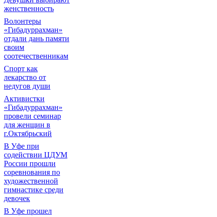
женственность
Волонтеры
«Гибадуррахман»
отдали дань памяти
своим
соотечественникам
Спорт как
лекарство от
недугов души
Активистки
«Гибадуррахман»
провели семинар
для женщин в
г.Октябрьский
В Уфе при
содействии ЦДУМ
России прошли
соревнования по
художественной
гимнастике среди
девочек
В Уфе прошел