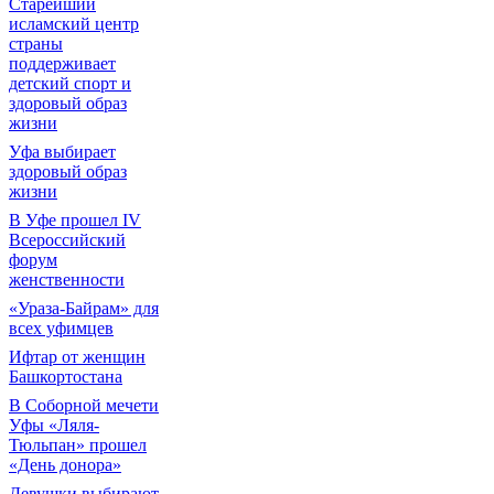
Старейший
исламский центр
страны
поддерживает
детский спорт и
здоровый образ
жизни
Уфа выбирает
здоровый образ
жизни
В Уфе прошел IV
Всероссийский
форум
женственности
«Ураза-Байрам» для
всех уфимцев
Ифтар от женщин
Башкортостана
В Соборной мечети
Уфы «Ляля-
Тюльпан» прошел
«День донора»
Девушки выбирают