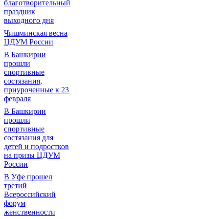
благотворительный
праздник
выходного дня
Чишминская весна
ЦДУМ России
В Башкирии
прошли
спортивные
состязания,
приуроченные к 23
февраля
В Башкирии
прошли
спортивные
состязания для
детей и подростков
на призы ЦДУМ
России
В Уфе прошел
третий
Всероссийский
форум
женственности