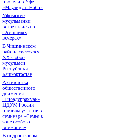
провели в Уфе
«Маулид ан-Наби»
Уфимские
мусульманки
встретились на
«Аишиных
вечерах»
В Чишминском
районе состоялся
XX Собор
мусульман
Республики
Башкортостан
Активистка
общественного
движения
«Гибадуррахман»
ЦДУМ России
приняла участие в
семинаре «Семья в
зоне особого
внимания»
В подростковом