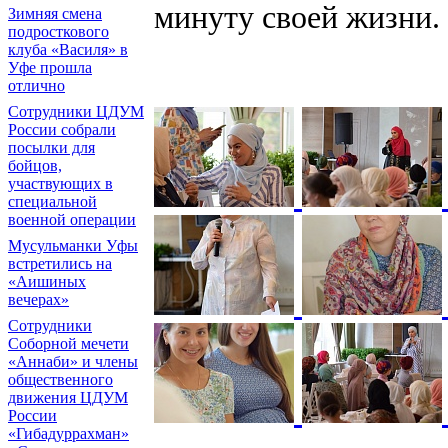
минуту своей жизни.
Зимняя смена
подросткового
клуба «Василя» в
Уфе прошла
отлично
Сотрудники ЦДУМ
России собрали
посылки для
бойцов,
участвующих в
специальной
военной операции
Мусульманки Уфы
встретились на
«Аишиных
вечерах»
Сотрудники
Соборной мечети
«Аннаби» и члены
общественного
движения ЦДУМ
России
«Гибадуррахман»