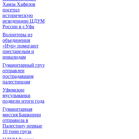
Хамза Хафизов
посетил
историческую
резиденцию ЦДУМ
России в г.Уфа
Волонтеры из
объединения
«Нур» помогают
престарелым и
инвалидам
Гуманитарный груз
отправлен
пострадавшим
палестинцам
Уфимские
мусульманки
подвели итоги года
Гуманитарная
миссия Башкирии
отправила в
Палестину первые
10 тонн груза