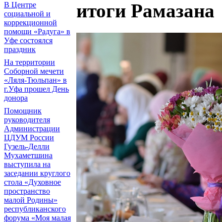
итоги Рамазана
В Центре
социальной и
коррекционной
помощи «Радуга» в
Уфе состоялся
праздник
На территории
Соборной мечети
«Ляля-Тюльпан» в
г.Уфа прошел День
донора
Помощник
руководителя
Администрации
ЦДУМ России
Гузель-Делли
Мухаметшина
выступила на
заседании круглого
стола «Духовное
пространство
малой Родины»
республиканского
форума «Моя малая