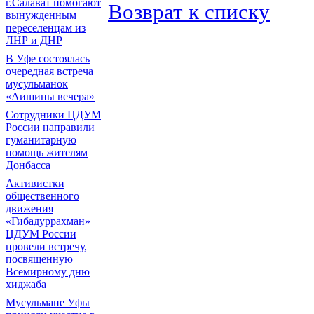
г.Салават помогают
Возврат к списку
вынужденным
переселенцам из
ЛНР и ДНР
В Уфе состоялась
очередная встреча
мусульманок
«Аишины вечера»
Сотрудники ЦДУМ
России направили
гуманитарную
помощь жителям
Донбасса
Активистки
общественного
движения
«Гибадуррахман»
ЦДУМ России
провели встречу,
посвященную
Всемирному дню
хиджаба
Мусульмане Уфы