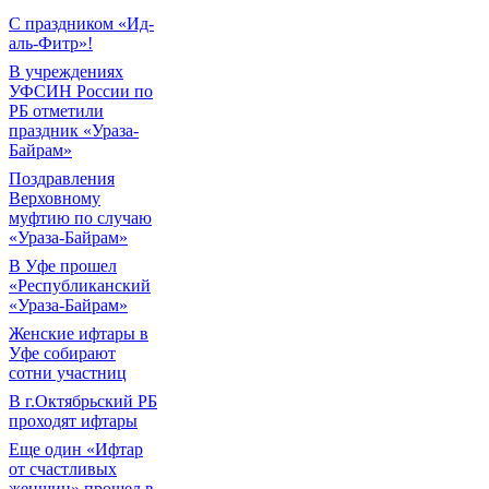
С праздником «Ид-
аль-Фитр»!
В учреждениях
УФСИН России по
РБ отметили
праздник «Ураза-
Байрам»
Поздравления
Верховному
муфтию по случаю
«Ураза-Байрам»
В Уфе прошел
«Республиканский
«Ураза-Байрам»
Женские ифтары в
Уфе собирают
сотни участниц
В г.Октябрьский РБ
проходят ифтары
Еще один «Ифтар
от счастливых
женщин» прошел в