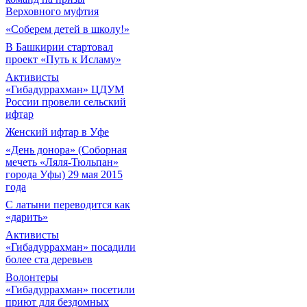
Верховного муфтия
«Соберем детей в школу!»
В Башкирии стартовал
проект «Путь к Исламу»
Активисты
«Гибадуррахман» ЦДУМ
России провели сельский
ифтар
Женский ифтар в Уфе
«День донора» (Соборная
мечеть «Ляля-Тюльпан»
города Уфы) 29 мая 2015
года
С латыни переводится как
«дарить»
Активисты
«Гибадуррахман» посадили
более ста деревьев
Волонтеры
«Гибадуррахман» посетили
приют для бездомных