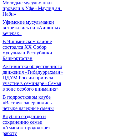
Молодые мусульманки
провели в Уфе «Маулид ан-
Наби»
Уфимские мусульманки
встретились на «Аишиных
вечерах»
В Чишминском районе
состоялся XX Собор
мусульман Республики
Башкортостан
Активистка общественного
движения «Гибадуррахман»
ЦДУМ России приняла
участие в семинаре «Семья
в зоне особого внимания»
В подростковом клубе
«Василя» завершились
четыре лагерные смены
Клуб по созданию и
сохранению семьи
«Аманат» продолжает
работу