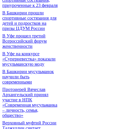
спортивные состязания,
приуроченные к 23 февраля
В Башкирии прошли
спортивные состязания для
детей и подростков на
призы ЦДУМ России
В Уфе прошел третий
Всероссийский форум
женственности
В Уфе на конкурсе
«Суперневестка» показали
мусульманскую моду
В Башкирии мусульманок
научили быть
современными
Протоиерей Вячеслав
Архангельский принял
участие в НПК
«Современная мусульманка
– личность, семья,
общество»
Верховный муфтий России
Таджуддин считает