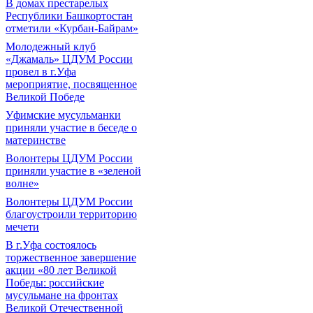
В домах престарелых
Республики Башкортостан
отметили «Курбан-Байрам»
Молодежный клуб
«Джамаль» ЦДУМ России
провел в г.Уфа
мероприятие, посвященное
Великой Победе
Уфимские мусульманки
приняли участие в беседе о
материнстве
Волонтеры ЦДУМ России
приняли участие в «зеленой
волне»
Волонтеры ЦДУМ России
благоустроили территорию
мечети
В г.Уфа состоялось
торжественное завершение
акции «80 лет Великой
Победы: российские
мусульмане на фронтах
Великой Отечественной