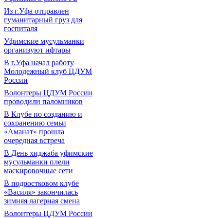
Из г.Уфа отправлен
гуманитарный груз для
госпиталя
Уфимские мусульманки
организуют ифтары
В г.Уфа начал работу
Молодежный клуб ЦДУМ
России
Волонтеры ЦДУМ России
проводили паломников
В Клубе по созданию и
сохранению семьи
«Аманат» прошла
очередная встреча
В День хиджаба уфимские
мусульманки плели
маскировочные сети
В подростковом клубе
«Василя» закончилась
зимняя лагерная смена
Волонтеры ЦДУМ России