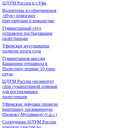
ЦДУМ России в г.Уфа
Волонтеры из объединения
«Нур» помогают
престарелым и инвалидам
Гуманитарный груз
отправлен пострадавшим
палестинцам
Уфимские мусульманки
подвели итоги года
Гуманитарная миссия
Башкирии отправила в
Палестину первые 10 тонн
груза
ЦДУМ России организует
сбор гуманитарной помощи
для пострадавших
палестинцев
Уфимские девушки провели
викторину, посвященную
Пророку Мухаммаду (с.а.с.)
Сотрудники ЦДУМ России
приняли участие во