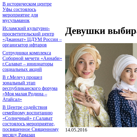
В историческом центре
Уфы состоялось
мероприятие для
мусульманок
Девушки выбир
Исламский культурно-
просветительский центр
«Джаннат» ЦДУМ России –
организатор ифтаров
Сотрудники комплекса
Соборной мечети «Аннаби»
г.Салават – инициаторы
социальных акций
В г.Мелеуз прошел
зональный этап
республиканского форума
«Моя малая Родина –
Атайсал»
В Центре содействия
семейному воспитанию
«Солнечный» г.Салават
состоялось мероприятие,
посвященное Священному
14.05.2016
месяцу Рамазан