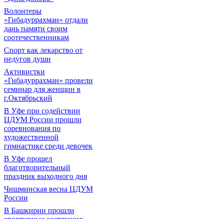
Волонтеры
«Гибадуррахман» отдали
дань памяти своим
соотечественникам
Спорт как лекарство от
недугов души
Активистки
«Гибадуррахман» провели
семинар для женщин в
г.Октябрьский
В Уфе при содействии
ЦДУМ России прошли
соревнования по
художественной
гимнастике среди девочек
В Уфе прошел
благотворительный
праздник выходного дня
Чишминская весна ЦДУМ
России
В Башкирии прошли