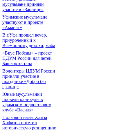
мусульмане приняли
участие в «Зарнице»
Уфимские мусульмане
участвуют в проекте
«Аманат»
В г.Уфа прошел вечер,
приуроченный к
Всемирному дню хиджаба
«Вкус Победы» – проект
ЦДУМ России для детей
Башкортостана
Волонтеры ЦДУМ России
приняли участие в
празднике «Добро без
границ»
Юные мусульманки
провели каникулы в
уфимском подростковом
клубе «Василя»
Полковой имам Хамза
Хафизов посетил
историческую резиденцию