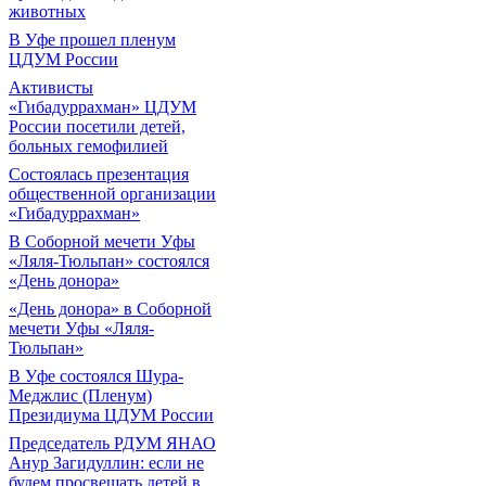
животных
В Уфе прошел пленум
ЦДУМ России
Активисты
«Гибадуррахман» ЦДУМ
России посетили детей,
больных гемофилией
Состоялась презентация
общественной организации
«Гибадуррахман»
В Соборной мечети Уфы
«Ляля-Тюльпан» состоялся
«День донора»
«День донора» в Соборной
мечети Уфы «Ляля-
Тюльпан»
В Уфе состоялся Шура-
Меджлис (Пленум)
Президиума ЦДУМ России
Председатель РДУМ ЯНАО
Анур Загидуллин: если не
будем просвещать детей в