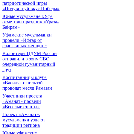
патриотической игры
«Почувствуй вкус Победы»
Юные мусульмане г.Уфа
отметили праздник «Ураза-
Байрам»
Уфимские мусульманки
провели «Ифтар от
счастливых женщин»
Волонтеры ЦДУМ России
отправили в зону СВО
очередной гуманитарный
груз
Воспитанницы клуба
«Василя» с пользой
проводят месяц Рамазан
Участники проекта
«Аманат» провели
«Веселые старты»
Проект «Аманат»:
мусульманки узнают
традиции региона
Юные уфимские