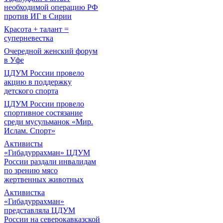
необходимой операцию РФ
против ИГ в Сирии
Красота + талант =
суперневестка
Очередной женский форум
в Уфе
ЦДУМ России провело
акцию в поддержку
детского спорта
ЦДУМ России провело
спортивное состязание
среди мусульманок «Мир.
Ислам. Спорт»
Активисты
«Гибадуррахман» ЦДУМ
России раздали инвалидам
по зрению мясо
жертвенных животных
Активистка
«Гибадуррахман»
представляла ЦДУМ
России на северокавказской