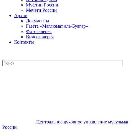
Муфтии России
Мечети России
Архив
Документы
Газета «Маглюмат аль-Булгар»
Фотогалерея
Видеогалерея
Контакты
Центральное духовное управление
мусульман России
Центральное духовное управление мусульман
России