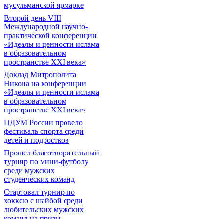
мусульманской ярмарке
Второй день VIII
Международной научно-
практической конференции
«Идеалы и ценности ислама
в образовательном
пространстве XXI века»
Доклад Митрополита
Никона на конференции
«Идеалы и ценности ислама
в образовательном
пространстве XXI века»
ЦДУМ России провело
фестиваль спорта среди
детей и подростков
Прошел благотворительный
турнир по мини-футболу
среди мужских
студенческих команд
Cтартовал турнир по
хоккею с шайбой среди
любительских мужских
команд на призы