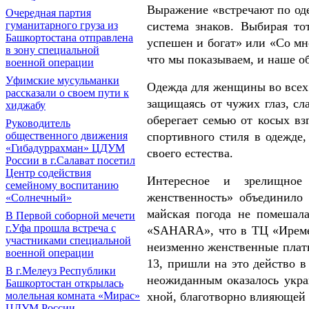
Выражение «встречают по оде
Очередная партия
гуманитарного груза из
система знаков. Выбирая т
Башкортостана отправлена
успешен и богат» или «Со мн
в зону специальной
что мы показываем, и наше об
военной операции
Уфимские мусульманки
Одежда для женщины во всех 
рассказали о своем пути к
защищаясь от чужих глаз, сл
хиджабу
оберегает семью от косых вз
Руководитель
общественного движения
спортивного стиля в одежде
«Гибадуррахман» ЦДУМ
своего естества.
России в г.Салават посетил
Центр содействия
Интересное и зрелищное
семейному воспитанию
женственность» объединило
«Солнечный»
майская погода не помешал
В Первой соборной мечети
г.Уфа прошла встреча с
«SAHARA», что в ТЦ «Иремел
участниками специальной
неизменно женственные плать
военной операции
13, пришли на это действо в
В г.Мелеуз Республики
неожиданным оказалось укра
Башкортостан открылась
молельная комната «Мирас»
хной, благотворно влияющей 
ЦДУМ России