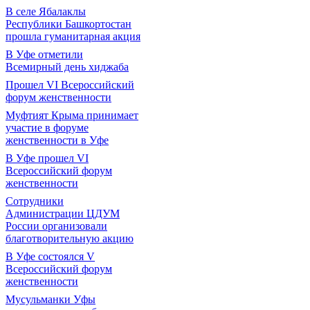
В селе Ябалаклы
Республики Башкортостан
прошла гуманитарная акция
В Уфе отметили
Всемирный день хиджаба
Прошел VI Всероссийский
форум женственности
Муфтият Крыма принимает
участие в форуме
женственности в Уфе
В Уфе прошел VI
Всероссийский форум
женственности
Сотрудники
Администрации ЦДУМ
России организовали
благотворительную акцию
В Уфе состоялся V
Всероссийский форум
женственности
Мусульманки Уфы