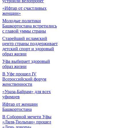
устроили велопробег
«Ифтар от счастливых
женщин»
Молодые политики
Башкортостана встретились
с главой уммы страны
Старейший исламский
центр страны поддерживает
детский спорт и здоровый
образ жизни
Уфа выбирает здоровый
образ жизни
В Уфе прошел IV
Всероссийский форум
женственности
«Ураза-Байрам» для всех
уфимцев
Ифтар от женщин
Башкортостана
В Соборной мечети Уфы
«Ляля-Тюльпан» прошел
«День донора»