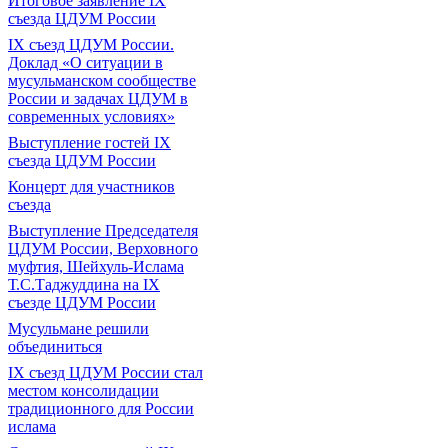
Итоговое заявление IX
съезда ЦДУМ России
IX съезд ЦДУМ России.
Доклад «О ситуации в
мусульманском сообществе
России и задачах ЦДУМ в
современных условиях»
Выступление гостей IX
съезда ЦДУМ России
Концерт для участников
съезда
Выступление Председателя
ЦДУМ России, Верховного
муфтия, Шейхуль-Ислама
Т.С.Таджуддина на IX
съезде ЦДУМ России
Мусульмане решили
объединиться
IX съезд ЦДУМ России стал
местом консолидации
традиционного для России
ислама