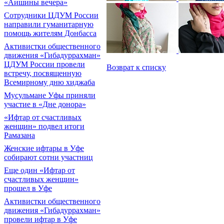
«Аишины вечера»
Сотрудники ЦДУМ России
направили гуманитарную
помощь жителям Донбасса
Активистки общественного
движения «Гибадуррахман»
ЦДУМ России провели
Возврат к списку
встречу, посвященную
Всемирному дню хиджаба
Мусульмане Уфы приняли
участие в «Дне донора»
«Ифтар от счастливых
женщин» подвел итоги
Рамазана
Женские ифтары в Уфе
собирают сотни участниц
Еще один «Ифтар от
счастливых женщин»
прошел в Уфе
Активистки общественного
движения «Гибадуррахман»
провели ифтар в Уфе