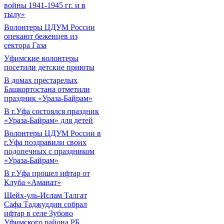
войны 1941-1945 гг. и в
тылу»
Волонтеры ЦДУМ России
опекают беженцев из
сектора Газа
Уфимские волонтеры
посетили детские приюты
В домах престарелых
Башкортостана отметили
праздник «Ураза-Байрам»
В г.Уфа состоялся праздник
«Ураза-Байрам» для детей
Волонтеры ЦДУМ России в
г.Уфа поздравили своих
подопечных с праздником
«Ураза-Байрам»
В г.Уфа прошел ифтар от
Клуба «Аманат»
Шейх-уль-Ислам Талгат
Сафа Таджуддин собрал
ифтар в селе Зубово
Уфимского района РБ