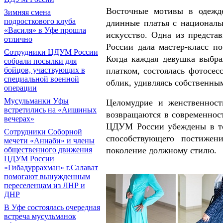
Восточные мотивы в одежде
Зимняя смена
подросткового клуба
длинные платья с националь
«Василя» в Уфе прошла
искусство. Одна из предст
отлично
России дала мастер-класс п
Сотрудники ЦДУМ России
Когда каждая девушка выбр
собрали посылки для
бойцов, участвующих в
платком, состоялась фотосес
специальной военной
облик, удивляясь собственн
операции
Мусульманки Уфы
Целомудрие и женственност
встретились на «Аишиных
возвращаются в современнос
вечерах»
ЦДУМ России убеждены в том
Сотрудники Соборной
способствующего постижен
мечети «Аннаби» и члены
общественного движения
поколение должному стилю.
ЦДУМ России
«Гибадуррахман» г.Салават
помогают вынужденным
переселенцам из ЛНР и
ДНР
В Уфе состоялась очередная
встреча мусульманок