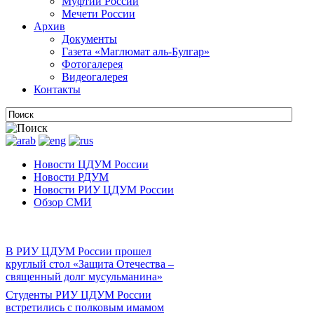
Муфтии России
Мечети России
Архив
Документы
Газета «Маглюмат аль-Булгар»
Фотогалерея
Видеогалерея
Контакты
Новости ЦДУМ России
Новости РДУМ
Новости РИУ ЦДУМ России
Обзор СМИ
В РИУ ЦДУМ России прошел
круглый стол «Защита Отечества –
священный долг мусульманина»
Студенты РИУ ЦДУМ России
встретились с полковым имамом