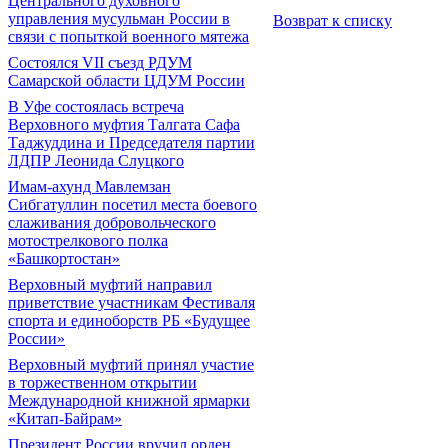
Центрального духовного
управления мусульман России в
Возврат к списку
связи с попыткой военного мятежа
Состоялся VII съезд РДУМ
Самарской области ЦДУМ России
В Уфе состоялась встреча
Верховного муфтия Талгата Сафа
Таджуддина и Председателя партии
ЛДПР Леонида Слуцкого
Имам-ахунд Мавлемзан
Сибгатуллин посетил места боевого
слаживания добровольческого
мотострелкового полка
«Башкортостан»
Верховный муфтий направил
приветствие участникам Фестиваля
спорта и единоборств РБ «Будущее
России»
Верховный муфтий принял участие
в торжественном открытии
Международной книжной ярмарки
«Китап-Байрам»
Президент России вручил орден