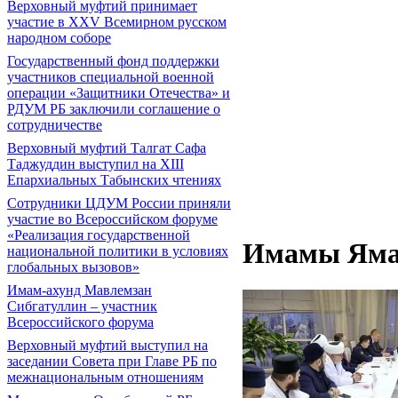
Верховный муфтий принимает
участие в XXV Всемирном русском
народном соборе
Государственный фонд поддержки
участников специальной военной
операции «Защитники Отечества» и
РДУМ РБ заключили соглашение о
сотрудничестве
Верховный муфтий Талгат Сафа
Таджуддин выступил на ХIII
Епархиальных Табынских чтениях
Сотрудники ЦДУМ России приняли
участие во Всероссийском форуме
«Реализация государственной
Имамы Ямал
национальной политики в условиях
глобальных вызовов»
Имам-ахунд Мавлемзан
Сибгатуллин – участник
Всероссийского форума
Верховный муфтий выступил на
заседании Совета при Главе РБ по
межнациональным отношениям