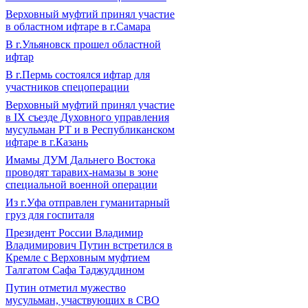
Верховный муфтий принял участие
в областном ифтаре в г.Самара
В г.Ульяновск прошел областной
ифтар
В г.Пермь состоялся ифтар для
участников спецоперации
Верховный муфтий принял участие
в IХ съезде Духовного управления
мусульман РТ и в Республиканском
ифтаре в г.Казань
Имамы ДУМ Дальнего Востока
проводят таравих-намазы в зоне
специальной военной операции
Из г.Уфа отправлен гуманитарный
груз для госпиталя
Президент России Владимир
Владимирович Путин встретился в
Кремле с Верховным муфтием
Талгатом Сафа Таджуддином
Путин отметил мужество
мусульман, участвующих в СВО