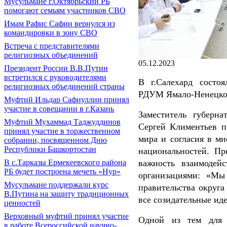
Мусульмане г.Октябрьский РБ
помогают семьям участников СВО
Имам Рафис Сафин вернулся из
командировки в зону СВО
Встреча с представителями
религиозных объединений
05.12.2023
Президент России В.В.Путин
встретился с руководителями
В г.Салехард состо
религиозных объединений страны
РДУМ Ямало-Ненецког
Муфтий Ильдар Сафиуллин принял
участие в совещании в г.Казань
Заместитель губерн
Муфтий Мухаммад Таджуддинов
Сергей Климентьев п
принял участие в торжественном
мира и согласия в мн
собрании, посвященном Дню
Республики Башкортостан
национальностей. П
важность взаимодей
В с.Тарказы Ермекеевского района
РБ будет построена мечеть «Нур»
организациями: «Мы
Мусульмане поддержали курс
правительства округа
В.Путина на защиту традиционных
все созидательные иде
ценностей
Верховный муфтий принял участие
Одной из тем для о
в работе Всероссийской научно-