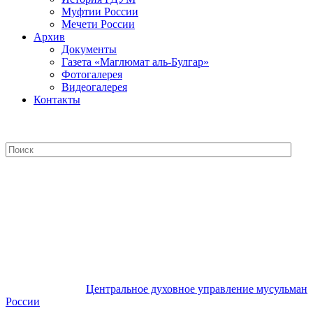
Муфтии России
Мечети России
Архив
Документы
Газета «Маглюмат аль-Булгар»
Фотогалерея
Видеогалерея
Контакты
Центральное духовное управление
мусульман России
Центральное духовное управление мусульман
России