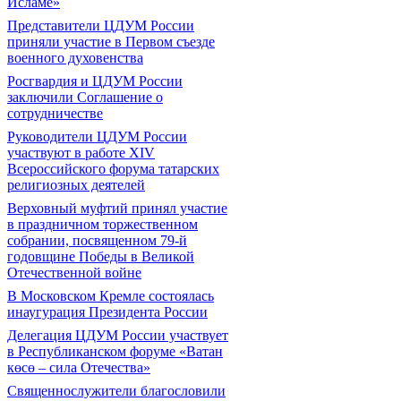
Исламе»
Представители ЦДУМ России
приняли участие в Первом съезде
военного духовенства
Росгвардия и ЦДУМ России
заключили Соглашение о
сотрудничестве
Руководители ЦДУМ России
участвуют в работе XIV
Всероссийского форума татарских
религиозных деятелей
Верховный муфтий принял участие
в праздничном торжественном
собрании, посвященном 79-й
годовщине Победы в Великой
Отечественной войне
В Московском Кремле состоялась
инаугурация Президента России
Делегация ЦДУМ России участвует
в Республиканском форуме «Ватан
көсө – сила Отечества»
Священнослужители благословили