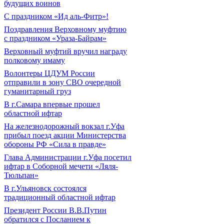
будущих воинов
С праздником «Ид аль-Фитр»!
Поздравления Верховному муфтию
с праздником «Ураза-Байрам»
Верховный муфтий вручил награду
полковому имаму
Волонтеры ЦДУМ России
отправили в зону СВО очередной
гуманитарный груз
В г.Самара впервые прошел
областной ифтар
На железнодорожный вокзал г.Уфа
прибыл поезд акции Министерства
обороны РФ «Сила в правде»
Глава Администрации г.Уфа посетил
ифтар в Соборной мечети «Ляля-
Тюльпан»
В г.Ульяновск состоялся
традиционный областной ифтар
Президент России В.В.Путин
обратился с Посланием к