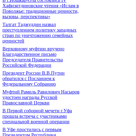
В г.Йошкар-Ола состоялись IV
Хафизитдиновские чтения «Ислам в
Поволжье: традиционные ценности,
вызовы, перспективы»
Талгат Таджуддин назвал
преступлением политику западных
стран по уничтожению семейных
ценностей
Верховному муфтию вручено
Благодарственное письмо
Председателя Правительства
Российской Федерации
Президент России В.В.Путин
обратился с Посланием к
Федеральному Собранию
Муфтий Рамиль Равилович Насыров
удостоен награды Русской
Православной Церкви
В Первой соборной мечети г.Уфа
прошла встреча с участниками
специальной военной операции
В Уфе простились с первым
Президентом Республики