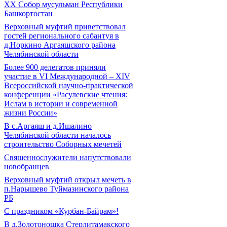
XX Собор мусульман Республики
Башкортостан
Верховный муфтий приветствовал
гостей регионального сабантуя в
д.Норкино Аргаяшского района
Челябинской области
Более 900 делегатов приняли
участие в VI Международной – ХIV
Всероссийской научно-практической
конференции «Расулевские чтения:
Ислам в истории и современной
жизни России»
В с.Аргаяш и д.Ишалино
Челябинской области началось
строительство Соборных мечетей
Священнослужители напутствовали
новобранцев
Верховный муфтий открыл мечеть в
п.Нарышево Туймазинского района
РБ
С праздником «Курбан-Байрам»!
В д.Золотоношка Стерлитамакского