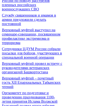
России по поводу расстрелов
пленных российских
военнослужащих СВО
Службу священников и имамов в
армии предложили сделать
постоянной
Верховный муфтий выступил на
семинаре-совещании, посвященном
профилактике экстремизма и
терроризма
Сотрудники ЦДУМ России собрали
посылки для бойцов, участвующих в
специальной военной операции
Верховный муфтий провел встречу с
руководителями ветеранских
организаций Башкортостана
Верховный муфтий – почетный
гость ХII Епархиальных Табынских
чтений
Оргкомитет по подготовке и
проведению празднования 1100-
летия принятия Ислама Волжской
Булгарией подвел итоги юбилея