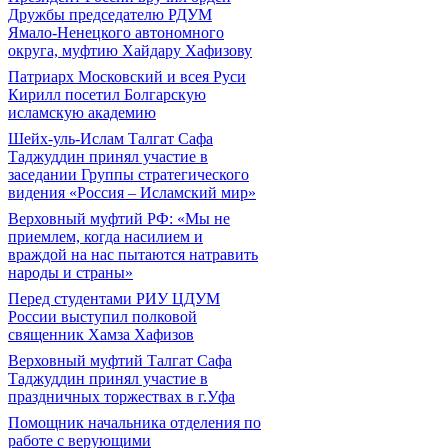
Дружбы председателю РДУМ
Ямало-Ненецкого автономного
округа, муфтию Хайдару Хафизову
Патриарх Московский и всея Руси
Кирилл посетил Болгарскую
исламскую академию
Шейх-уль-Ислам Талгат Сафа
Таджуддин принял участие в
заседании Группы стратегического
видения «Россия – Исламский мир»
Верховный муфтий РФ: «Мы не
приемлем, когда насилием и
враждой на нас пытаются натравить
народы и страны»
Перед студентами РИУ ЦДУМ
России выступил полковой
священник Хамза Хафизов
Верховный муфтий Талгат Сафа
Таджуддин принял участие в
праздничных торжествах в г.Уфа
Помощник начальника отделения по
работе с верующими