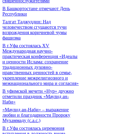
священнослужителями
В Башкортостане отмечают День
Республики
Талгат Таджуддин: Над
человечеством сгущаются тучи
возрождения коричневой чумы
фашизма
В г.Уфа состоялась XV
Международная научно-
практическая конференция «Идеалы
и ценности Ислама: сохранение
традиционных духовно-
нравственных ценностей в семье,
укрепление межрелигиозного и
межнационального мира и согласия»
В уфимской мечети «Нур» дружно
отметили праздник «Маулид ан-
Наби»
«Маулид ан-Наби» – выражение
любви и благодарности Пророку
Мухаммаду (с.а.с.)
В г.Уфа состоялась церемония
вступления в должность вновь