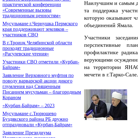
Наилучшим и самым д
практической конференции
та поддержка участ
«Современные вызовы
традиционным ценностям»
которую оказывают ч
Мусульмане г.Чернушка Пермского
объединений Ямала.
края поддерживают земляков –
участников СВО
Участники заседан
В г.Троицк Челябинской области
перспективные пла
проходят традиционные
профилактике радика
«Расулевские чтения»
верующими осужденны
Участники СВО отметили «Курбан-
на территории ЯНАО
Байрам»
мечети в г.Тарко-Сале
Заявление Верховного муфтия по
поводу варварской акции дикого
глумления над Священным
Писанием мусульман – благородным
Кораном
«Курбан-Байрам» – 2023
Мусульмане с.Тюрюшево
Буздякского района РБ дружно
отпраздновали «Курбан-Байрам»
Заявление Президиума