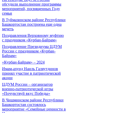
обсудили выполнение программы
мероприятий, посвященных Году
семьи
В Туймазинском районе Республики
Башкортостан построена еще одна
мечеть
Поздравления Верховному муфтию
с праздником «Курбан-Байрам»
Поздравление Президиума ЦДУМ
России с праздником «Курбан-
Байрам»
«Курбан-Байрам» – 2024
Имам-ахунд Наиль Галяутдинов
принял участие в патриотической
акции
ЦДУМ России – организатор
военно-патриотической игры
«Почувствуй вкус Победы»
В Чишминском районе Республики
Башкортостан состоялось
мероприятие «Семейные ценности в