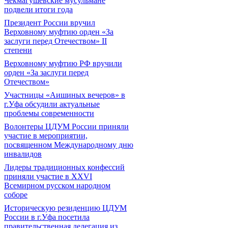
Чекмагушевские мусульмане
подвели итоги года
Президент России вручил
Верховному муфтию орден «За
заслуги перед Отечеством» II
степени
Верховному муфтию РФ вручили
орден «За заслуги перед
Отечеством»
Участницы «Аишиных вечеров» в
г.Уфа обсудили актуальные
проблемы современности
Волонтеры ЦДУМ России приняли
участие в мероприятии,
посвященном Международному дню
инвалидов
Лидеры традиционных конфессий
приняли участие в XXVI
Всемирном русском народном
соборе
Историческую резиденцию ЦДУМ
России в г.Уфа посетила
правительственная делегация из