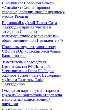
В комплексе Соборной мечети
«Аннаби» г.Салават прошло
собрание, посвященное Священному
месяцу Рамазан
Верховный муфтий Талгат Сафа
Таджуддин принял участие в
заседании Совета по
взаимодействию с религиозными
объединениями при Президенте РФ
Полтонны меда отправят в зону
СВО из г.Октябрьский Республики
Башкортостан
Заместитель Председателя
Правительства РФ Дмитрий
Чернышенко и Глава РБ Радий
Хабиров встретились с Верховным
муфтием Талгатом Сафа
Таджуддином
Очередная партия гуманитарного
груза из Башкортостана отправлена
в зону специальной военной
операции