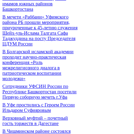
имамов южных районов
Башкортостана
В мечети «Раббани» Уфимского
района РБ прошли мероприятия,
приуроченные к 45-летию служения
Шейх-уль-Ислама Талгата Сафа
Таджуддина на посту Председателя
ЦДУМ России
В Болгарской исламской академии
проходит научно-практическая
конференция «Роль
межрелигиозного диалога в
патриотическом воспитании
молодежи»
Сотрудники УФСИН России по
Республике Башкортостан посетили
Первую соборную мечеть г.Уфа
В Уфе простились с Героем России
Ильдаром Суфияровым
Верховный муфтий – почетный
гость торжеств в Дагестане
В Чишминском районе состоялся