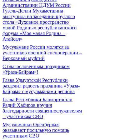
Администрации ЦДУМ России
Гузель-Делли Мухаметшина
выступила на заседании круглого
стола «Духовное пространство
малой Родины» республиканского
форума «Моя малая Родина –
Атайсал»
Мусульмане России молятся за
участников военной спецоперации –
Верховный муфтий
С благословенным праздником
«Ураза-Байрам»!
Глава Удмуртской Республики
разделил радость праздника «Ураза-
Байрам» с мусульманами региона
Глава Республики Башкортостан
Радий Хабиров вручил
благодарности священнослужителям
– участникам СВО
Мусульманки Оренбуржья
оказывают посильную помощь
участникам СВО