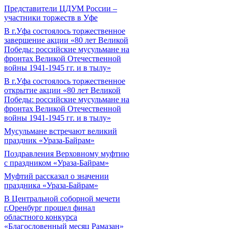
Представители ЦДУМ России –
участники торжеств в Уфе
В г.Уфа состоялось торжественное
завершение акции «80 лет Великой
Победы: российские мусульмане на
фронтах Великой Отечественной
войны 1941-1945 гг. и в тылу»
В г.Уфа состоялось торжественное
открытие акции «80 лет Великой
Победы: российские мусульмане на
фронтах Великой Отечественной
войны 1941-1945 гг. и в тылу»
Мусульмане встречают великий
праздник «Ураза-Байрам»
Поздравления Верховному муфтию
с праздником «Ураза-Байрам»
Муфтий рассказал о значении
праздника «Ураза-Байрам»
В Центральной соборной мечети
г.Оренбург прошел финал
областного конкурса
«Благословенный месяц Рамазан»