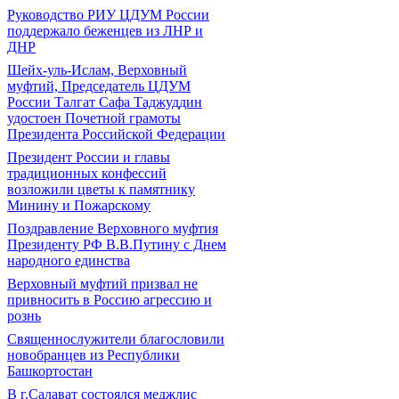
Руководство РИУ ЦДУМ России
поддержало беженцев из ЛНР и
ДНР
Шейх-уль-Ислам, Верховный
муфтий, Председатель ЦДУМ
России Талгат Сафа Таджуддин
удостоен Почетной грамоты
Президента Российской Федерации
Президент России и главы
традиционных конфессий
возложили цветы к памятнику
Минину и Пожарскому
Поздравление Верховного муфтия
Президенту РФ В.В.Путину с Днем
народного единства
Верховный муфтий призвал не
привносить в Россию агрессию и
рознь
Священнослужители благословили
новобранцев из Республики
Башкортостан
В г.Салават состоялся меджлис