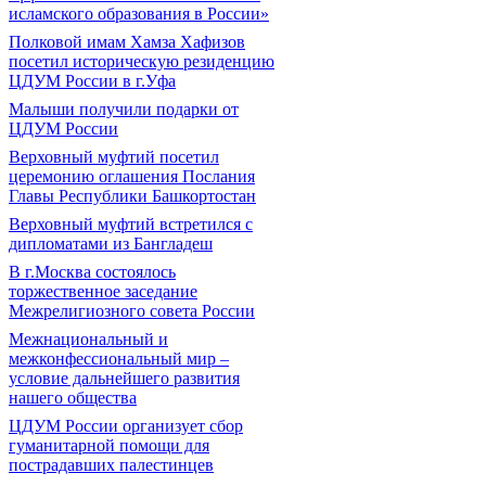
исламского образования в России»
Полковой имам Хамза Хафизов
посетил историческую резиденцию
ЦДУМ России в г.Уфа
Малыши получили подарки от
ЦДУМ России
Верховный муфтий посетил
церемонию оглашения Послания
Главы Республики Башкортостан
Верховный муфтий встретился с
дипломатами из Бангладеш
В г.Москва состоялось
торжественное заседание
Межрелигиозного совета России
Межнациональный и
межконфессиональный мир –
условие дальнейшего развития
нашего общества
ЦДУМ России организует сбор
гуманитарной помощи для
пострадавших палестинцев