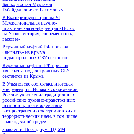
Башкортостан Муртазой
Губайдулловичем Рахимовым
В Екатеринбурге прошла VI
Межрегиональная научно-
практическая конференция «Ислам
на Урале: история, современность,
вызовы»
Верховный муфтий РФ призвал
«выгнать» из Крыма
подконтрольных СБУ сектантов
Верховный муфтий РФ призвал
«выгнать» подконтрольных СБУ
сектантов из Крыма
В Ульяновске состоялась итоговая
конференция «Ислам в современной
России: укрепление традиционных
российских духовно-нравственных
ценностей, противодействие
распространению экстремистских и
террористических идей, в том числе
в молодежной среде»
Заявление Президиума ЦДУМ