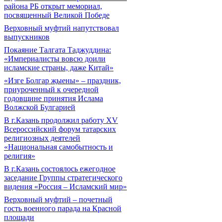
района РБ открыт мемориал,
посвященный Великой Победе
Верховный муфтий напутствовал
выпускников
Покаяние Талгата Таджуддина:
«Империалисты вовсю доили
исламские страны, даже Китай»
«Изге Болгар җыены» – праздник,
приуроченный к очередной
годовщине принятия Ислама
Волжской Булгарией
В г.Казань продолжил работу XV
Всероссийский форум татарских
религиозных деятелей
«Национальная самобытность и
религия»
В г.Казань состоялось ежегодное
заседание Группы стратегического
видения «Россия – Исламский мир»
Верховный муфтий – почетный
гость военного парада на Красной
площади