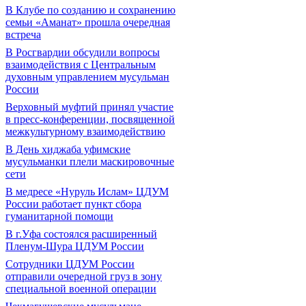
В Клубе по созданию и сохранению
семьи «Аманат» прошла очередная
встреча
В Росгвардии обсудили вопросы
взаимодействия с Центральным
духовным управлением мусульман
России
Верховный муфтий принял участие
в пресс-конференции, посвященной
межкультурному взаимодействию
В День хиджаба уфимские
мусульманки плели маскировочные
сети
В медресе «Нуруль Ислам» ЦДУМ
России работает пункт сбора
гуманитарной помощи
В г.Уфа состоялся расширенный
Пленум-Шура ЦДУМ России
Сотрудники ЦДУМ России
отправили очередной груз в зону
специальной военной операции