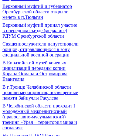
Верховный муфтий и губернатор
Оренбургской области открыли
мечеть в п.Тюльган
Верховный муфтий принял участие
в очередном съезде (меджлисе)
РДУМ Оренбургской области
Священнослужители напутствовали
бойцов, отправляющихся в зону
специальной военной операции
В Евразийский музей кочевых
цивилизаций переданы копии
Корана Османа и Остромирова
Евангелия
В г.Троицк Челябинской области
прошли мероприятия, посвященные
памяти Зайнуллы Расулева
В Челябинской области проходит I
молодежный межрелигиозный
(православно-мусульманский)
тренинг «Урал – территория мира и
согласия»
На Пленуме ЦДУМ России