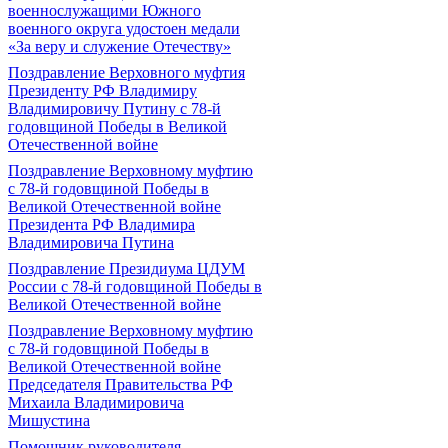
военнослужащими Южного
военного округа удостоен медали
«За веру и служение Отечеству»
Поздравление Верховного муфтия
Президенту РФ Владимиру
Владимировичу Путину с 78-й
годовщиной Победы в Великой
Отечественной войне
Поздравление Верховному муфтию
с 78-й годовщиной Победы в
Великой Отечественной войне
Президента РФ Владимира
Владимировича Путина
Поздравление Президиума ЦДУМ
России с 78-й годовщиной Победы в
Великой Отечественной войне
Поздравление Верховному муфтию
с 78-й годовщиной Победы в
Великой Отечественной войне
Председателя Правительства РФ
Михаила Владимировича
Мишустина
Помощник руководителя