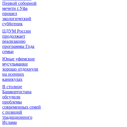
Первой соборной
мечети г.Уфа
прошел
экологический
субботник
ЦДУМ России
продолжает
реализацию
программы Года
семьи
Юные уфимские
мусульманки
хорошо отдохнули
на осенних
каникулах
В столице
Башкортостана
обсудили
проблемы
современных семей
с позиций
традиционного
Ислама