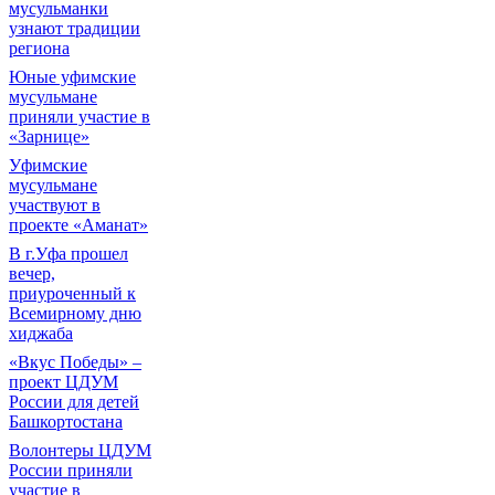
мусульманки
узнают традиции
региона
Юные уфимские
мусульмане
приняли участие в
«Зарнице»
Уфимские
мусульмане
участвуют в
проекте «Аманат»
В г.Уфа прошел
вечер,
приуроченный к
Всемирному дню
хиджаба
«Вкус Победы» –
проект ЦДУМ
России для детей
Башкортостана
Волонтеры ЦДУМ
России приняли
участие в