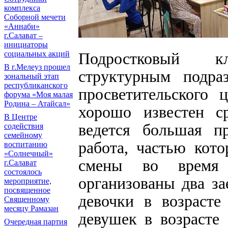
комплекса
Соборной мечети
«Аннаби»
г.Салават –
инициаторы
Подростковый к
социальных акций
В г.Мелеуз прошел
структурным подраз
зональный этап
республиканского
просветительского
форума «Моя малая
Родина – Атайсал»
хорошо известен с
В Центре
ведется большая пр
содействия
семейному
работа, частью кот
воспитанию
«Солнечный»
смены во время 
г.Салават
состоялось
организованы два за
мероприятие,
посвященное
девочки в возрасте
Священному
месяцу Рамазан
девушек в возрасте 
Очередная партия