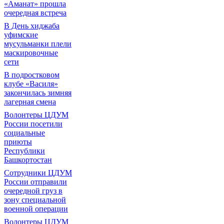
«Аманат» прошла
очередная встреча
В День хиджаба
уфимские
мусульманки плели
маскировочные
сети
В подростковом
клубе «Василя»
закончилась зимняя
лагерная смена
Волонтеры ЦДУМ
России посетили
социальные
приюты
Республики
Башкортостан
Сотрудники ЦДУМ
России отправили
очередной груз в
зону специальной
военной операции
Волонтеры ЦДУМ