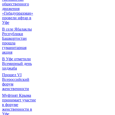
общественного
движения
«Гибадуррахман»
провели ифтар в
Уфе
В селе Ябалаклы
Республики
Башкортостан
прошла
гуманитарная
акция
В Уфе отметили
Всемирный день
хиджаба
Прошел VI
Всероссийский
форум
женственности
Муфтият Крыма
принимает участие
в форуме
женственности в
Уфе