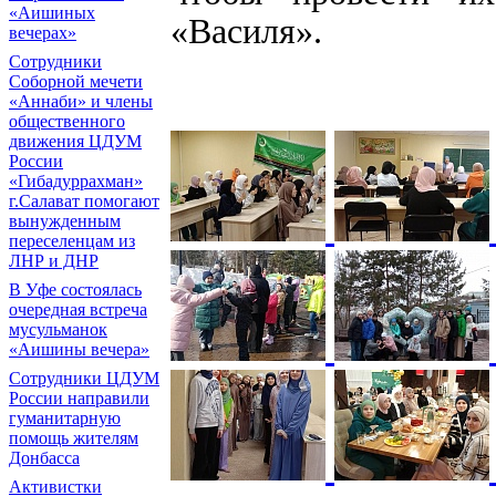
«Аишиных
«Василя».
вечерах»
Сотрудники
Соборной мечети
«Аннаби» и члены
общественного
движения ЦДУМ
России
«Гибадуррахман»
г.Салават помогают
вынужденным
переселенцам из
ЛНР и ДНР
В Уфе состоялась
очередная встреча
мусульманок
«Аишины вечера»
Сотрудники ЦДУМ
России направили
гуманитарную
помощь жителям
Донбасса
Активистки