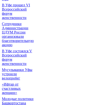
В Уфе прошел VI
Всероссийский
форум
женственности
Сотрудники
Администрации
ЦДУМ России
организовали
благотворительную
акцию
В Уфе состоялся V
Всероссийский
форум
женственности
Мусульманки Уфы
устроили
велопробег
«Ифтар от
счастливых
женщин»
Молодые политики
Башкортостана