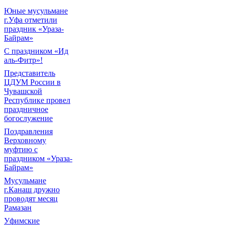
Юные мусульмане
г.Уфа отметили
праздник «Ураза-
Байрам»
С праздником «Ид
аль-Фитр»!
Представитель
ЦДУМ России в
Чувашской
Республике провел
праздничное
богослужение
Поздравления
Верховному
муфтию с
праздником «Ураза-
Байрам»
Мусульмане
г.Канаш дружно
проводят месяц
Рамазан
Уфимские