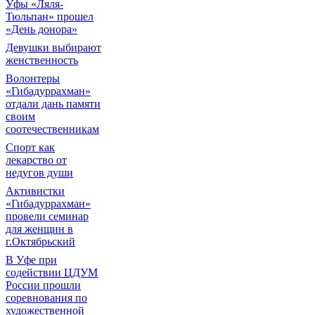
Уфы «Ляля-
Тюльпан» прошел
«День донора»
Девушки выбирают
женственность
Волонтеры
«Гибадуррахман»
отдали дань памяти
своим
соотечественникам
Спорт как
лекарство от
недугов души
Активистки
«Гибадуррахман»
провели семинар
для женщин в
г.Октябрьский
В Уфе при
содействии ЦДУМ
России прошли
соревнования по
художественной