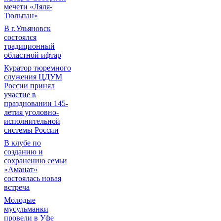
мечети «Ляля-
Тюльпан»
В г.Ульяновск
состоялся
традиционный
областной ифтар
Куратор тюремного
служения ЦДУМ
России принял
участие в
праздновании 145-
летия уголовно-
исполнительной
системы России
В клубе по
созданию и
сохранению семьи
«Аманат»
состоялась новая
встреча
Молодые
мусульманки
провели в Уфе