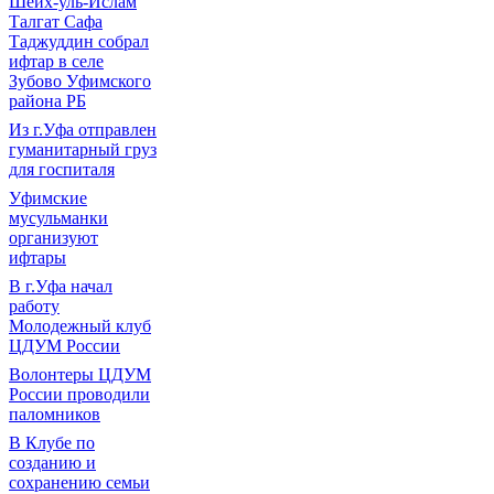
Шейх-уль-Ислам
Талгат Сафа
Таджуддин собрал
ифтар в селе
Зубово Уфимского
района РБ
Из г.Уфа отправлен
гуманитарный груз
для госпиталя
Уфимские
мусульманки
организуют
ифтары
В г.Уфа начал
работу
Молодежный клуб
ЦДУМ России
Волонтеры ЦДУМ
России проводили
паломников
В Клубе по
созданию и
сохранению семьи