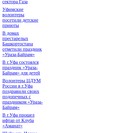
сектора Газа
Уфимские
волонтеры
посетили детские
приюты
В домах
престарелых
Башкортостана
отметили праздник
«Ураза-Байрам»
В г.Уфа состоялся
праздник «Ураза-
Байрам» для детей
Волонтеры ЦДУМ
России в г.Уфа
поздравили своих
подопечных с
праздником «Ураза-
Байрам»
В г.Уфа прошел
ифтар от Клуба
«Аманат»