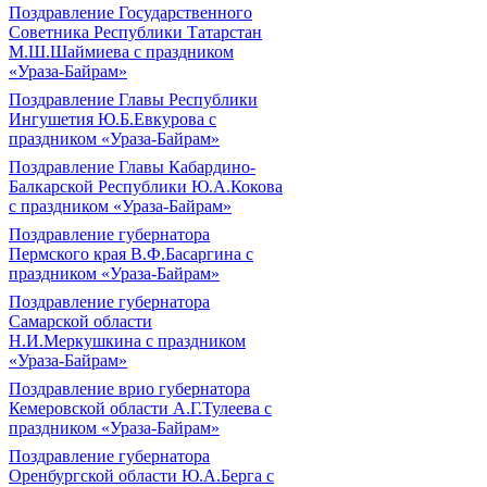
Поздравление Государственного
Советника Республики Татарстан
М.Ш.Шаймиева с праздником
«Ураза-Байрам»
Поздравление Главы Республики
Ингушетия Ю.Б.Евкурова с
праздником «Ураза-Байрам»
Поздравление Главы Кабардино-
Балкарской Республики Ю.А.Кокова
с праздником «Ураза-Байрам»
Поздравление губернатора
Пермского края В.Ф.Басаргина с
праздником «Ураза-Байрам»
Поздравление губернатора
Самарской области
Н.И.Меркушкина с праздником
«Ураза-Байрам»
Поздравление врио губернатора
Кемеровской области А.Г.Тулеева с
праздником «Ураза-Байрам»
Поздравление губернатора
Оренбургской области Ю.А.Берга с