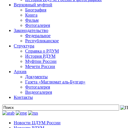
Верховный муфтий
Биография
Книга
Фильм
Фотогалерея
Законодательство
Федеральное
Республиканское
Структура
Справка о РДУМ
История РДУМ
Муфтии России
Мечети России
Архив
Документы
Газета «Маглюмат аль-Булгар»
Фотогалерея
Видеогалерея
Контакты
Новости ЦДУМ России
Новости РДУМ