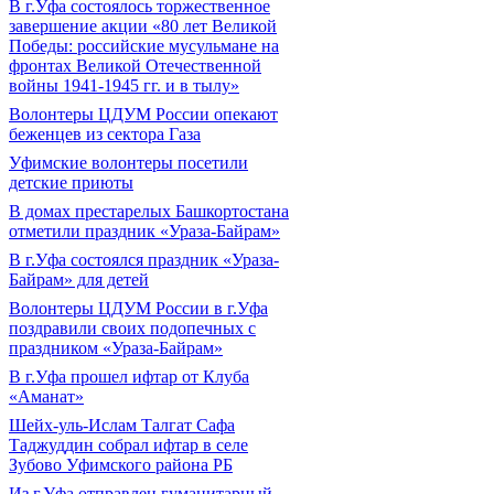
В г.Уфа состоялось торжественное
завершение акции «80 лет Великой
Победы: российские мусульмане на
фронтах Великой Отечественной
войны 1941-1945 гг. и в тылу»
Волонтеры ЦДУМ России опекают
беженцев из сектора Газа
Уфимские волонтеры посетили
детские приюты
В домах престарелых Башкортостана
отметили праздник «Ураза-Байрам»
В г.Уфа состоялся праздник «Ураза-
Байрам» для детей
Волонтеры ЦДУМ России в г.Уфа
поздравили своих подопечных с
праздником «Ураза-Байрам»
В г.Уфа прошел ифтар от Клуба
«Аманат»
Шейх-уль-Ислам Талгат Сафа
Таджуддин собрал ифтар в селе
Зубово Уфимского района РБ
Из г.Уфа отправлен гуманитарный