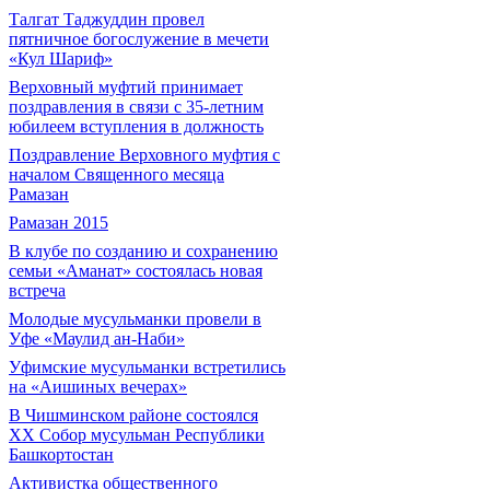
Талгат Таджуддин провел
пятничное богослужение в мечети
«Кул Шариф»
Верховный муфтий принимает
поздравления в связи с 35-летним
юбилеем вступления в должность
Поздравление Верховного муфтия с
началом Священного месяца
Рамазан
Рамазан 2015
В клубе по созданию и сохранению
семьи «Аманат» состоялась новая
встреча
Молодые мусульманки провели в
Уфе «Маулид ан-Наби»
Уфимские мусульманки встретились
на «Аишиных вечерах»
В Чишминском районе состоялся
XX Собор мусульман Республики
Башкортостан
Активистка общественного