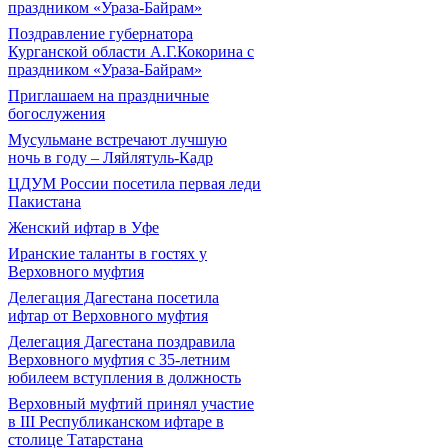
праздником «Ураза-Байрам»
Поздравление губернатора
Курганской области А.Г.Кокорина с
праздником «Ураза-Байрам»
Приглашаем на праздничные
богослужения
Мусульмане встречают лучшую
ночь в году – Ляйлятуль-Кадр
ЦДУМ России посетила первая леди
Пакистана
Женский ифтар в Уфе
Иранские таланты в гостях у
Верховного муфтия
Делегация Дагестана посетила
ифтар от Верховного муфтия
Делегация Дагестана поздравила
Верховного муфтия с 35-летним
юбилеем вступления в должность
Верховный муфтий принял участие
в III Республиканском ифтаре в
столице Татарстана