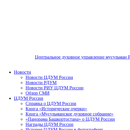
Центральное духовное управление мусульман 
Новости
Новости ЦДУМ России
Новости РДУМ
Новости РИУ ЦДУМ России
Обзор СМИ
ЦДУМ России
Справка о ЦДУМ России
Книга «Исторические очерки»
Книга «Мусульманское духовное собрание»
«Панорама Башкортостана» о ЦДУМ России
Награды ЦДУМ России
История ЦДУМ России в фотографиях