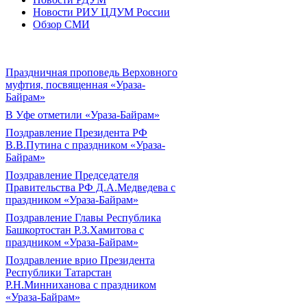
Новости РИУ ЦДУМ России
Обзор СМИ
Праздничная проповедь Верховного
муфтия, посвященная «Ураза-
Байрам»
В Уфе отметили «Ураза-Байрам»
Поздравление Президента РФ
В.В.Путина с праздником «Ураза-
Байрам»
Поздравление Председателя
Правительства РФ Д.А.Медведева с
праздником «Ураза-Байрам»
Поздравление Главы Республика
Башкортостан Р.З.Хамитова с
праздником «Ураза-Байрам»
Поздравление врио Президента
Республики Татарстан
Р.Н.Минниханова с праздником
«Ураза-Байрам»