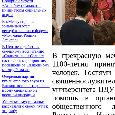
Соборной мечети
«Аннаби» г.Салават –
инициаторы социальных
акций
В г.Мелеуз прошел
зональный этап
республиканского форума
«Моя малая Родина –
Атайсал»
В Центре содействия
семейному воспитанию
В прекрасную меч
«Солнечный» г.Салават
состоялось мероприятие,
1100-летия прин
посвященное Священному
месяцу Рамазан
человек. Гостями
Очередная партия
священнослужител
гуманитарного груза из
Башкортостана отправлена
университета ЦДУ
в зону специальной
военной операции
помощь в органи
Уфимские мусульманки
общественного 
рассказали о своем пути к
хиджабу
России и Исламс