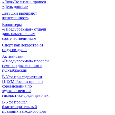
«Ляля-Тюльпан» прошел
«День донора»
Девушки выбирают
женственность
Волонтеры
«Гибадуррахман» отдали
дань памяти своим
соотечественникам
Спорт как лекарство от
недугов души
Активистки
«Гибадуррахман» провели
семинар для женщин в
г.Октябрьский
В Уфе при содействии
ЦДУМ России прошли
соревнования по
художественной
гимнастике среди девочек
В Уфе прошел
благотворительный
праздник выходного дня