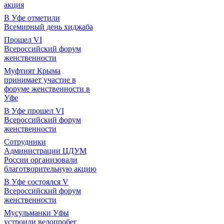
акция
В Уфе отметили
Всемирный день хиджаба
Прошел VI
Всероссийский форум
женственности
Муфтият Крыма
принимает участие в
форуме женственности в
Уфе
В Уфе прошел VI
Всероссийский форум
женственности
Сотрудники
Администрации ЦДУМ
России организовали
благотворительную акцию
В Уфе состоялся V
Всероссийский форум
женственности
Мусульманки Уфы
устроили велопробег