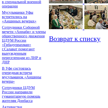
в специальной военной
операции
Мусульманки Уфы
встретились на
«Аишиных вечерах»
Сотрудники Соборной
мечети «Аннаби» и члены
общественного движения
Возврат к списку
ЦДУМ России
«Гибадуррахман»
г.Салават помогают
вынужденным
переселенцам из ЛНР и
ДНР
В Уфе состоялась
очередная встреча
мусульманок «Аишины
вечера»
Сотрудники ЦДУМ
России направили
гуманитарную помощь
жителям Донбасса
Активистки