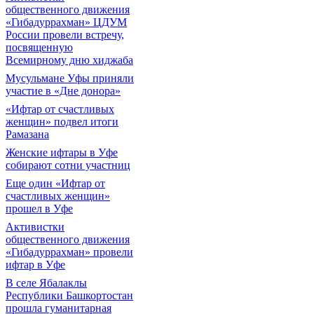
общественного движения
«Гибадуррахман» ЦДУМ
России провели встречу,
посвященную
Всемирному дню хиджаба
Мусульмане Уфы приняли
участие в «Дне донора»
«Ифтар от счастливых
женщин» подвел итоги
Рамазана
Женские ифтары в Уфе
собирают сотни участниц
Еще один «Ифтар от
счастливых женщин»
прошел в Уфе
Активистки
общественного движения
«Гибадуррахман» провели
ифтар в Уфе
В селе Ябалаклы
Республики Башкортостан
прошла гуманитарная