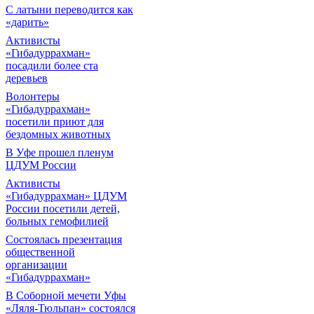
С латыни переводится как
«дарить»
Активисты
«Гибадуррахман»
посадили более ста
деревьев
Волонтеры
«Гибадуррахман»
посетили приют для
бездомных животных
В Уфе прошел пленум
ЦДУМ России
Активисты
«Гибадуррахман» ЦДУМ
России посетили детей,
больных гемофилией
Состоялась презентация
общественной
организации
«Гибадуррахман»
В Соборной мечети Уфы
«Ляля-Тюльпан» состоялся