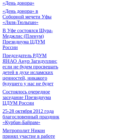
«День донора»
«День донора» в
Соборной мечети Уфы
«Ляля-Тюльпан»
В Уфе состоялся Шура-
Меджлис (Пленум)
Президиума ЦДУМ
России
Председатель РДУМ
ЯНАО Анур Загидуллин:
если не будем просвещать
детей в духе исламских
ценностей, никакого
будущего у нас не будет
Состоялось очередное
заседание Президиума
ЦДУМ России
25-28 октября 2012 года
благословенный праздник
«Курбан-Байрам»
Митрополит Никон
принял участие в работе