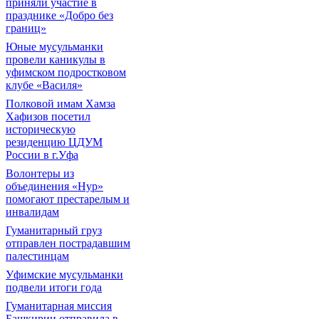
приняли участие в
празднике «Добро без
границ»
Юные мусульманки
провели каникулы в
уфимском подростковом
клубе «Василя»
Полковой имам Хамза
Хафизов посетил
историческую
резиденцию ЦДУМ
России в г.Уфа
Волонтеры из
объединения «Нур»
помогают престарелым и
инвалидам
Гуманитарный груз
отправлен пострадавшим
палестинцам
Уфимские мусульманки
подвели итоги года
Гуманитарная миссия
Башкирии отправила в