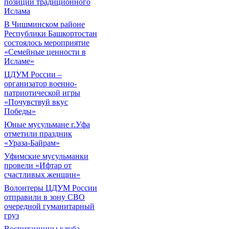
позиций традиционного
Ислама
В Чишминском районе
Республики Башкортостан
состоялось мероприятие
«Семейные ценности в
Исламе»
ЦДУМ России –
организатор военно-
патриотической игры
«Почувствуй вкус
Победы»
Юные мусульмане г.Уфа
отметили праздник
«Ураза-Байрам»
Уфимские мусульманки
провели «Ифтар от
счастливых женщин»
Волонтеры ЦДУМ России
отправили в зону СВО
очередной гуманитарный
груз
Воспитанницы клуба