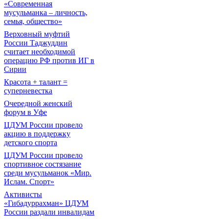
«Современная
мусульманка – личность,
семья, общество»
Верховный муфтий
России Таджуддин
считает необходимой
операцию РФ против ИГ в
Сирии
Красота + талант =
суперневестка
Очередной женский
форум в Уфе
ЦДУМ России провело
акцию в поддержку
детского спорта
ЦДУМ России провело
спортивное состязание
среди мусульманок «Мир.
Ислам. Спорт»
Активисты
«Гибадуррахман» ЦДУМ
России раздали инвалидам