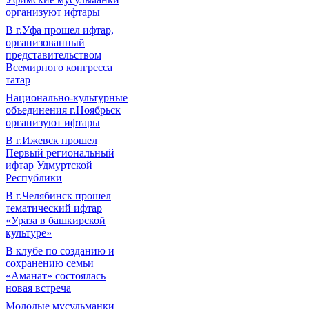
организуют ифтары
В г.Уфа прошел ифтар,
организованный
представительством
Всемирного конгресса
татар
Национально-культурные
объединения г.Ноябрьск
организуют ифтары
В г.Ижевск прошел
Первый региональный
ифтар Удмуртской
Республики
В г.Челябинск прошел
тематический ифтар
«Ураза в башкирской
культуре»
В клубе по созданию и
сохранению семьи
«Аманат» состоялась
новая встреча
Молодые мусульманки