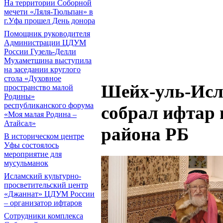
На территории Соборной
мечети «Ляля-Тюльпан» в
г.Уфа прошел День донора
Помощник руководителя
Администрации ЦДУМ
России Гузель-Делли
Мухаметшина выступила
на заседании круглого
стола «Духовное
Шейх-уль-Исл
пространство малой
Родины»
республиканского форума
собрал ифтар 
«Моя малая Родина –
Атайсал»
района РБ
В историческом центре
Уфы состоялось
мероприятие для
мусульманок
Исламский культурно-
просветительский центр
«Джаннат» ЦДУМ России
– организатор ифтаров
Сотрудники комплекса