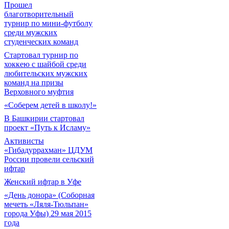
Прошел
благотворительный
турнир по мини-футболу
среди мужских
студенческих команд
Cтартовал турнир по
хоккею с шайбой среди
любительских мужских
команд на призы
Верховного муфтия
«Соберем детей в школу!»
В Башкирии стартовал
проект «Путь к Исламу»
Активисты
«Гибадуррахман» ЦДУМ
России провели сельский
ифтар
Женский ифтар в Уфе
«День донора» (Соборная
мечеть «Ляля-Тюльпан»
города Уфы) 29 мая 2015
года