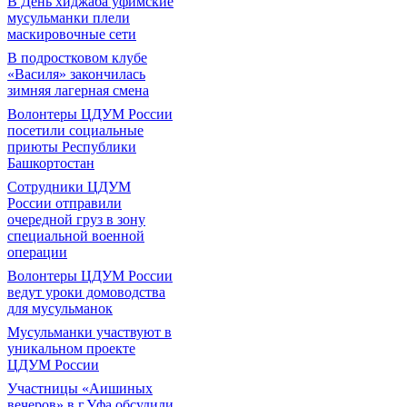
В День хиджаба уфимские
мусульманки плели
маскировочные сети
В подростковом клубе
«Василя» закончилась
зимняя лагерная смена
Волонтеры ЦДУМ России
посетили социальные
приюты Республики
Башкортостан
Сотрудники ЦДУМ
России отправили
очередной груз в зону
специальной военной
операции
Волонтеры ЦДУМ России
ведут уроки домоводства
для мусульманок
Мусульманки участвуют в
уникальном проекте
ЦДУМ России
Участницы «Аишиных
вечеров» в г.Уфа обсудили