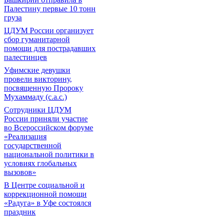
Палестину первые 10 тонн
груза
ЦДУМ России организует
сбор гуманитарной
помощи для пострадавших
палестинцев
Уфимские девушки
провели викторину,
посвященную Пророку
Мухаммаду (с.а.с.)
Сотрудники ЦДУМ
России приняли участие
во Всероссийском форуме
«Реализация
государственной
национальной политики в
условиях глобальных
вызовов»
В Центре социальной и
коррекционной помощи
«Радуга» в Уфе состоялся
праздник