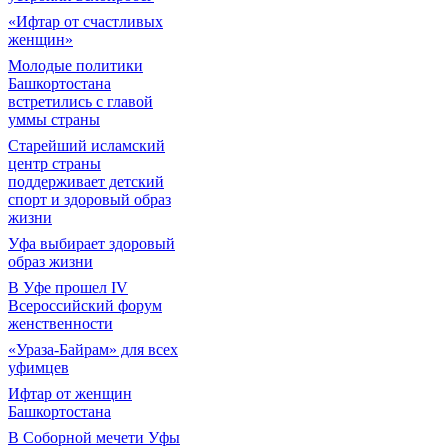
«Ифтар от счастливых
женщин»
Молодые политики
Башкортостана
встретились с главой
уммы страны
Старейший исламский
центр страны
поддерживает детский
спорт и здоровый образ
жизни
Уфа выбирает здоровый
образ жизни
В Уфе прошел IV
Всероссийский форум
женственности
«Ураза-Байрам» для всех
уфимцев
Ифтар от женщин
Башкортостана
В Соборной мечети Уфы