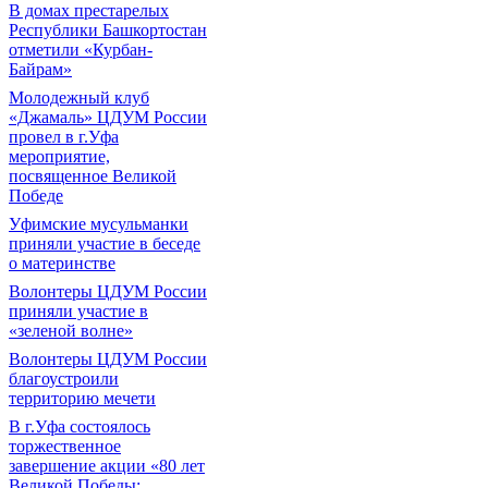
В домах престарелых
Республики Башкортостан
отметили «Курбан-
Байрам»
Молодежный клуб
«Джамаль» ЦДУМ России
провел в г.Уфа
мероприятие,
посвященное Великой
Победе
Уфимские мусульманки
приняли участие в беседе
о материнстве
Волонтеры ЦДУМ России
приняли участие в
«зеленой волне»
Волонтеры ЦДУМ России
благоустроили
территорию мечети
В г.Уфа состоялось
торжественное
завершение акции «80 лет
Великой Победы: