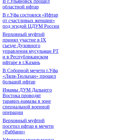
В г.Ульяновск прошел
областной ифтар
В г.Уфа состоялся «Ифтар
от счастливых женщин»
под эгидой ЦДУМ России
Верховный муфтий
принял участие в IХ
съезде Духовного
управления мусульман РТ
и в Республиканском
ифтаре в г.Казань
В Соборной мечети г.Уфа
«Ляля-Тюльпан» прошел
большой ифтар
Имамы ДУМ Дальнего
Востока проводят
таравих-намазы в зоне
специальной военной
операции
Верховный муфтий
посетил ифтар в мечети
«Раббани»
Уфимские мусульманки