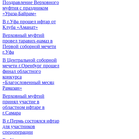
Поздравление Верховного
муфтия с праздником
«Ураза-Байрам»
В г.Уфа прошел ифтар от
Клуба «Аманат»
Верховный муфтий
провел таравих-намаз в
Первой соборной мечети
г.Уфа
В Центральной соборной
мечети г.Оренбург прошел
финал областного
конкурса
«Благословенный месяц
Рамазан»
Верховный муфтий
принял участие в
областном ифтаре в
г.Самара
В г.Пермь состоялся ифтар
для участников
спецоперации