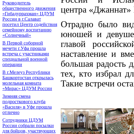
Руководитель
центра «Джаннат»
общественного движения
«Гибадуррахман» ЦДУМ
России в г.Салават
Отрадно было вид
посетил Центр содействия
семейному воспитанию
юношей и девуше
«Солнечный»
главой российск
В Первой соборной
мечети г.Уфа прошла
наставление и вм
встреча с участниками
специальной военной
большая радость д
операции
тех, кто избрал д
В г.Мелеуз Республики
Башкортостан открылась
Такие встречи ост
молельная комната
«Мирас» ЦДУМ России
Зимняя смена
подросткового клуба
«Василя» в Уфе прошла
отлично
Сотрудники ЦДУМ
России собрали посылки
для бойцов, участвующих