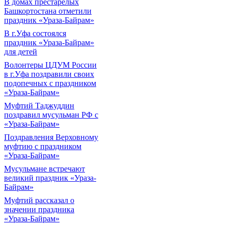
В домах престарелых
Башкортостана отметили
праздник «Ураза-Байрам»
В г.Уфа состоялся
праздник «Ураза-Байрам»
для детей
Волонтеры ЦДУМ России
в г.Уфа поздравили своих
подопечных с праздником
«Ураза-Байрам»
Муфтий Таджуддин
поздравил мусульман РФ с
«Ураза-Байрам»
Поздравления Верховному
муфтию с праздником
«Ураза-Байрам»
Мусульмане встречают
великий праздник «Ураза-
Байрам»
Муфтий рассказал о
значении праздника
«Ураза-Байрам»