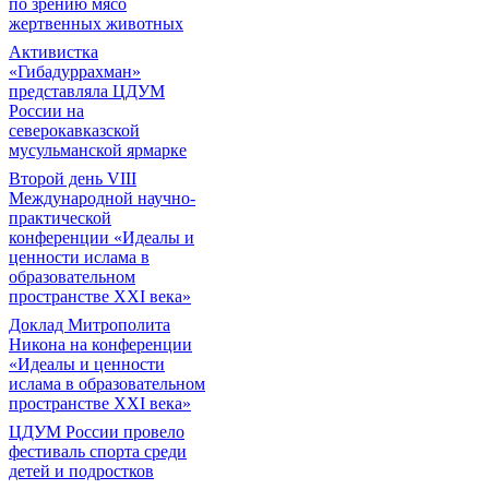
по зрению мясо
жертвенных животных
Активистка
«Гибадуррахман»
представляла ЦДУМ
России на
северокавказской
мусульманской ярмарке
Второй день VIII
Международной научно-
практической
конференции «Идеалы и
ценности ислама в
образовательном
пространстве XXI века»
Доклад Митрополита
Никона на конференции
«Идеалы и ценности
ислама в образовательном
пространстве XXI века»
ЦДУМ России провело
фестиваль спорта среди
детей и подростков