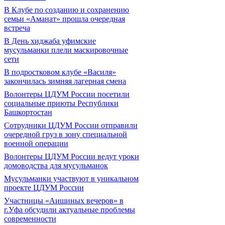
В Клубе по созданию и сохранению
семьи «Аманат» прошла очередная
встреча
В День хиджаба уфимские
мусульманки плели маскировочные
сети
В подростковом клубе «Василя»
закончилась зимняя лагерная смена
Волонтеры ЦДУМ России посетили
социальные приюты Республики
Башкортостан
Сотрудники ЦДУМ России отправили
очередной груз в зону специальной
военной операции
Волонтеры ЦДУМ России ведут уроки
домоводства для мусульманок
Мусульманки участвуют в уникальном
проекте ЦДУМ России
Участницы «Аишиных вечеров» в
г.Уфа обсудили актуальные проблемы
современности