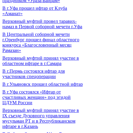
праздником «Ураза-Байрам»
В г.Уфа прошел ифтар от Клуба
«Аманат»
Верховный муфтий провел таравих-
намаз в Первой соборной мечети г.Уфа
В Центральной соборной мечети
г.Оренбург прошел финал областного
конкурса «Благословенный месяц
Рамазан»
Верховный муфтий принял участие в
областном ифтаре в г.Самара
В г.Пермь состоялся ифтар для
участников спецоперации
В г.Ульяновск прошел областной ифтар
В г.Уфа состоялся «Ифтар от
счастливых женщин» под эгидой
ЦДУМ России
Верховный муфтий принял участие в
IХ съезде Духовного управления
мусульман РТ и в Республиканском
ифтаре в г.Казань