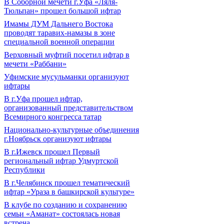
В Соборной мечети г.Уфа «Ляля-
Тюльпан» прошел большой ифтар
Имамы ДУМ Дальнего Востока
проводят таравих-намазы в зоне
специальной военной операции
Верховный муфтий посетил ифтар в
мечети «Раббани»
Уфимские мусульманки организуют
ифтары
В г.Уфа прошел ифтар,
организованный представительством
Всемирного конгресса татар
Национально-культурные объединения
г.Ноябрьск организуют ифтары
В г.Ижевск прошел Первый
региональный ифтар Удмуртской
Республики
В г.Челябинск прошел тематический
ифтар «Ураза в башкирской культуре»
В клубе по созданию и сохранению
семьи «Аманат» состоялась новая
встреча