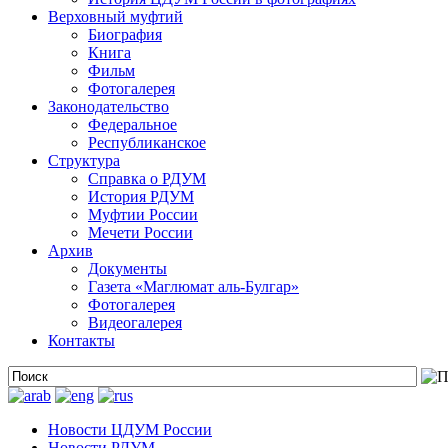
Верховный муфтий
Биография
Книга
Фильм
Фотогалерея
Законодательство
Федеральное
Республиканское
Структура
Справка о РДУМ
История РДУМ
Муфтии России
Мечети России
Архив
Документы
Газета «Маглюмат аль-Булгар»
Фотогалерея
Видеогалерея
Контакты
Новости ЦДУМ России
Новости РДУМ