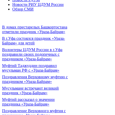
Новости РИУ ЦДУМ России
Обзор СМИ
В домах престарелых Башкортостана
отметили праздник «Ураза-Байрам»
В г.Уфа состоялся праздник «Ураза-
Байрам» для детей
Волонтеры ЦДУМ России в г.Уфа
поздравили своих подопечных с
праздником «Ураза-Байрам»
Муфтий Таджуддин поздравил
мусульман РФ с «Ураза-Байрам»
Поздравления Верховному муфтию с
праздником «Ураза-Байрам»
Мусульмане встречают великий
праздник «Ураза-Байрам»
Муфтий рассказал о значении
праздника «Ураза-Байрам»
Поздравление Верховного муфтия с