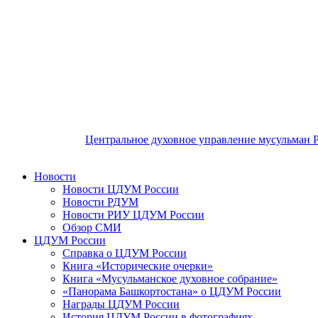
Центральное духовное управление мусульман 
Новости
Новости ЦДУМ России
Новости РДУМ
Новости РИУ ЦДУМ России
Обзор СМИ
ЦДУМ России
Справка о ЦДУМ России
Книга «Исторические очерки»
Книга «Мусульманское духовное собрание»
«Панорама Башкортостана» о ЦДУМ России
Награды ЦДУМ России
История ЦДУМ России в фотографиях