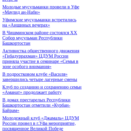
Молодые мусульманки провели в Уфе
«Маулид ан-Наби»
Уфимские мусульманки встретились
на «Аишиных вечерах»
В Чишминском районе состоялся XX
Собор мусульман Республики
Башкортостан
Активистка общественного движения
«Гибадуррахман» ЦДУМ России
приняла участие в семинаре «Семья в
зоне особого внимания»
В подростковом клубе «Василя»
завершились четыре лагерные смены
Клуб по созданию и сохранению семьи
«Аманат» продолжает работу
В домах престарелых Республики
Башкортостан отметили «Курбан-
Байрам»
Молодежный клуб «Джамаль» ЦДУМ
России провел в г.Уфа мероприятие,
посвященное Великой Победе