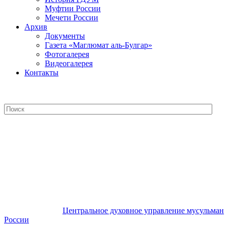
Муфтии России
Мечети России
Архив
Документы
Газета «Маглюмат аль-Булгар»
Фотогалерея
Видеогалерея
Контакты
Центральное духовное управление
мусульман России
Центральное духовное управление мусульман
России