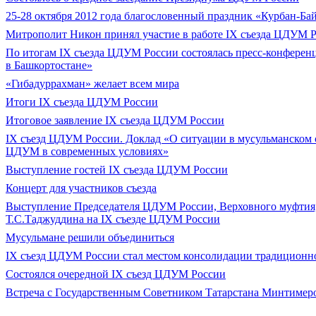
25-28 октября 2012 года благословенный праздник «Курбан-Ба
Митрополит Никон принял участие в работе IX съезда ЦДУМ 
По итогам IX съезда ЦДУМ России состоялась пресс-конферен
в Башкортостане»
«Гибадуррахман» желает всем мира
Итоги IX cъезда ЦДУМ России
Итоговое заявление IX съезда ЦДУМ России
IX съезд ЦДУМ России. Доклад «О ситуации в мусульманском с
ЦДУМ в современных условиях»
Выступление гостей IX съезда ЦДУМ России
Концерт для участников съезда
Выступление Председателя ЦДУМ России, Верховного муфтия
Т.С.Таджуддина на IX съезде ЦДУМ России
Мусульмане решили объединиться
IX съезд ЦДУМ России стал местом консолидации традиционно
Состоялся очередной IX съезд ЦДУМ России
Встреча с Государственным Советником Татарстана Минтим