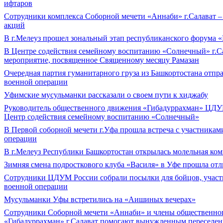
ифтаров
Сотрудники комплекса Соборной мечети «Аннаби» г.Салават 
акций
В г.Мелеуз прошел зональный этап республиканского форума «
В Центре содействия семейному воспитанию «Солнечный» г.Са
мероприятие, посвященное Священному месяцу Рамазан
Очередная партия гуманитарного груза из Башкортостана отпр
военной операции
Уфимские мусульманки рассказали о своем пути к хиджабу
Руководитель общественного движения «Гибадуррахман» ЦДУМ
Центр содействия семейному воспитанию «Солнечный»
В Первой соборной мечети г.Уфа прошла встреча с участника
операции
В г.Мелеуз Республики Башкортостан открылась молельная к
Зимняя смена подросткового клуба «Василя» в Уфе прошла от
Сотрудники ЦДУМ России собрали посылки для бойцов, учас
военной операции
Мусульманки Уфы встретились на «Аишиных вечерах»
Сотрудники Соборной мечети «Аннаби» и члены общественн
«Гибадуррахман» г.Салават помогают вынужденным переселе