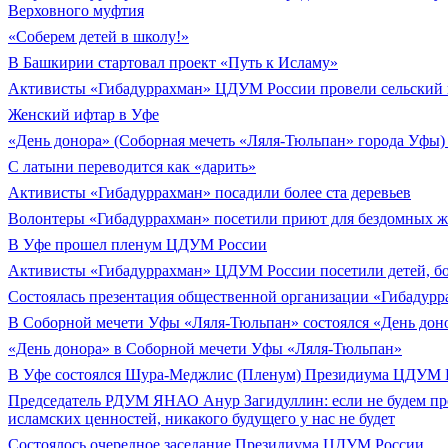
Верховного муфтия
«Соберем детей в школу!»
В Башкирии стартовал проект «Путь к Исламу»
Активисты «Гибадуррахман» ЦДУМ России провели сельский 
Женский ифтар в Уфе
«День донора» (Соборная мечеть «Ляля-Тюльпан» города Уфы) 
С латыни переводится как «дарить»
Активисты «Гибадуррахман» посадили более ста деревьев
Волонтеры «Гибадуррахман» посетили приют для бездомных 
В Уфе прошел пленум ЦДУМ России
Активисты «Гибадуррахман» ЦДУМ России посетили детей, б
Состоялась презентация общественной организации «Гибадурр
В Соборной мечети Уфы «Ляля-Тюльпан» состоялся «День дон
«День донора» в Соборной мечети Уфы «Ляля-Тюльпан»
В Уфе состоялся Шура-Меджлис (Пленум) Президиума ЦДУМ 
Председатель РДУМ ЯНАО Анур Загидуллин: если не будем про
исламских ценностей, никакого будущего у нас не будет
Состоялось очередное заседание Президиума ЦДУМ России