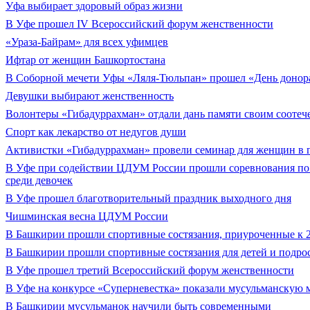
Уфа выбирает здоровый образ жизни
В Уфе прошел IV Всероссийский форум женственности
«Ураза-Байрам» для всех уфимцев
Ифтар от женщин Башкортостана
В Соборной мечети Уфы «Ляля-Тюльпан» прошел «День донор
Девушки выбирают женственность
Волонтеры «Гибадуррахман» отдали дань памяти своим соотеч
Спорт как лекарство от недугов души
Активистки «Гибадуррахман» провели семинар для женщин в 
В Уфе при содействии ЦДУМ России прошли соревнования по
среди девочек
В Уфе прошел благотворительный праздник выходного дня
Чишминская весна ЦДУМ России
В Башкирии прошли спортивные состязания, приуроченные к 2
В Башкирии прошли спортивные состязания для детей и подр
В Уфе прошел третий Всероссийский форум женственности
В Уфе на конкурсе «Суперневестка» показали мусульманскую 
В Башкирии мусульманок научили быть современными