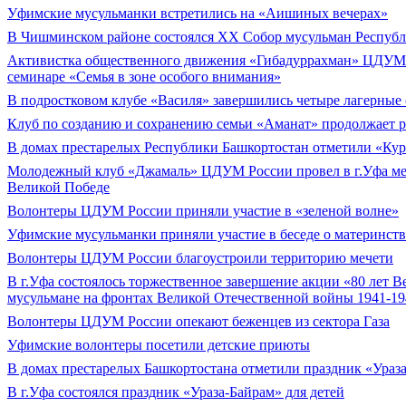
Уфимские мусульманки встретились на «Аишиных вечерах»
В Чишминском районе состоялся XX Собор мусульман Респуб
Активистка общественного движения «Гибадуррахман» ЦДУМ 
семинаре «Семья в зоне особого внимания»
В подростковом клубе «Василя» завершились четыре лагерные
Клуб по созданию и сохранению семьи «Аманат» продолжает р
В домах престарелых Республики Башкортостан отметили «Ку
Молодежный клуб «Джамаль» ЦДУМ России провел в г.Уфа ме
Великой Победе
Волонтеры ЦДУМ России приняли участие в «зеленой волне»
Уфимские мусульманки приняли участие в беседе о материнств
Волонтеры ЦДУМ России благоустроили территорию мечети
В г.Уфа состоялось торжественное завершение акции «80 лет 
мусульмане на фронтах Великой Отечественной войны 1941-194
Волонтеры ЦДУМ России опекают беженцев из сектора Газа
Уфимские волонтеры посетили детские приюты
В домах престарелых Башкортостана отметили праздник «Ураз
В г.Уфа состоялся праздник «Ураза-Байрам» для детей