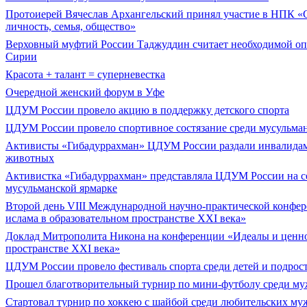
Протоиерей Вячеслав Архангельский принял участие в НПК «
личность, семья, общество»
Верховный муфтий России Таджуддин считает необходимой о
Сирии
Красота + талант = суперневестка
Очередной женский форум в Уфе
ЦДУМ России провело акцию в поддержку детского спорта
ЦДУМ России провело спортивное состязание среди мусульма
Активисты «Гибадуррахман» ЦДУМ России раздали инвалидам
животных
Активистка «Гибадуррахман» представляла ЦДУМ России на с
мусульманской ярмарке
Второй день VIII Международной научно-практической конфе
ислама в образовательном пространстве XXI века»
Доклад Митрополита Никона на конференции «Идеалы и ценно
пространстве XXI века»
ЦДУМ России провело фестиваль спорта среди детей и подрос
Прошел благотворительный турнир по мини-футболу среди му
Cтартовал турнир по хоккею с шайбой среди любительских му