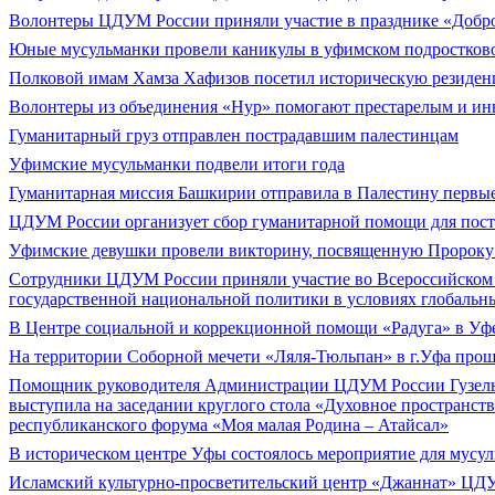
Волонтеры ЦДУМ России приняли участие в празднике «Добро
Юные мусульманки провели каникулы в уфимском подростков
Полковой имам Хамза Хафизов посетил историческую резиде
Волонтеры из объединения «Нур» помогают престарелым и ин
Гуманитарный груз отправлен пострадавшим палестинцам
Уфимские мусульманки подвели итоги года
Гуманитарная миссия Башкирии отправила в Палестину первые
ЦДУМ России организует сбор гуманитарной помощи для пос
Уфимские девушки провели викторину, посвященную Пророку М
Сотрудники ЦДУМ России приняли участие во Всероссийском
государственной национальной политики в условиях глобальн
В Центре социальной и коррекционной помощи «Радуга» в Уфе
На территории Соборной мечети «Ляля-Тюльпан» в г.Уфа прош
Помощник руководителя Администрации ЦДУМ России Гузел
выступила на заседании круглого стола «Духовное пространст
республиканского форума «Моя малая Родина – Атайсал»
В историческом центре Уфы состоялось мероприятие для мусу
Исламский культурно-просветительский центр «Джаннат» ЦДУ