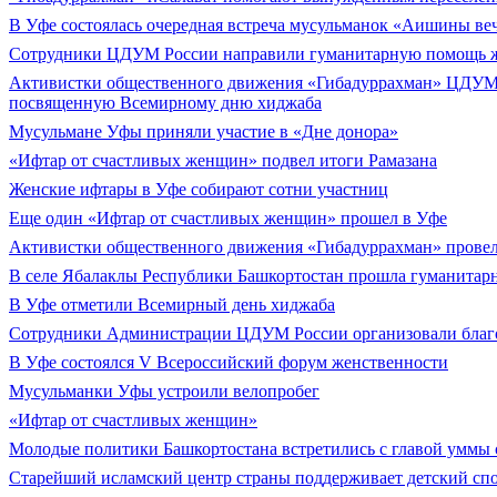
В Уфе состоялась очередная встреча мусульманок «Аишины ве
Сотрудники ЦДУМ России направили гуманитарную помощь ж
Активистки общественного движения «Гибадуррахман» ЦДУМ 
посвященную Всемирному дню хиджаба
Мусульмане Уфы приняли участие в «Дне донора»
«Ифтар от счастливых женщин» подвел итоги Рамазана
Женские ифтары в Уфе собирают сотни участниц
Еще один «Ифтар от счастливых женщин» прошел в Уфе
Активистки общественного движения «Гибадуррахман» провел
В селе Ябалаклы Республики Башкортостан прошла гуманитарн
В Уфе отметили Всемирный день хиджаба
Сотрудники Администрации ЦДУМ России организовали благ
В Уфе состоялся V Всероссийский форум женственности
Мусульманки Уфы устроили велопробег
«Ифтар от счастливых женщин»
Молодые политики Башкортостана встретились с главой уммы
Старейший исламский центр страны поддерживает детский спо