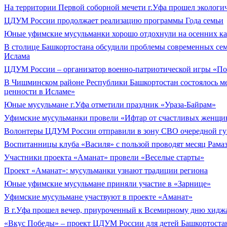
На территории Первой соборной мечети г.Уфа прошел экологи
ЦДУМ России продолжает реализацию программы Года семьи
Юные уфимские мусульманки хорошо отдохнули на осенних к
В столице Башкортостана обсудили проблемы современных се
Ислама
ЦДУМ России – организатор военно-патриотической игры «По
В Чишминском районе Республики Башкортостан состоялось 
ценности в Исламе»
Юные мусульмане г.Уфа отметили праздник «Ураза-Байрам»
Уфимские мусульманки провели «Ифтар от счастливых женщи
Волонтеры ЦДУМ России отправили в зону СВО очередной гу
Воспитанницы клуба «Василя» с пользой проводят месяц Рама
Участники проекта «Аманат» провели «Веселые старты»
Проект «Аманат»: мусульманки узнают традиции региона
Юные уфимские мусульмане приняли участие в «Зарнице»
Уфимские мусульмане участвуют в проекте «Аманат»
В г.Уфа прошел вечер, приуроченный к Всемирному дню хидж
«Вкус Победы» – проект ЦДУМ России для детей Башкортоста