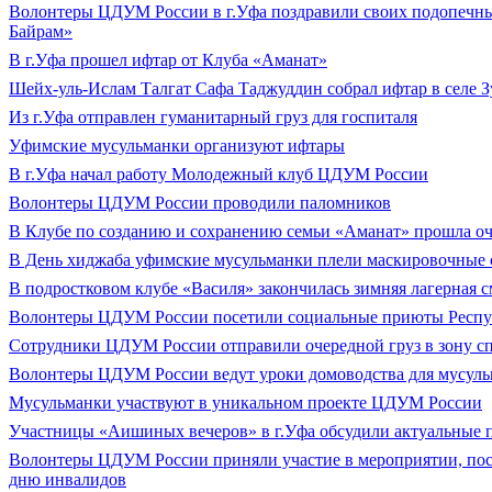
Волонтеры ЦДУМ России в г.Уфа поздравили своих подопечны
Байрам»
В г.Уфа прошел ифтар от Клуба «Аманат»
Шейх-уль-Ислам Талгат Сафа Таджуддин собрал ифтар в селе 
Из г.Уфа отправлен гуманитарный груз для госпиталя
Уфимские мусульманки организуют ифтары
В г.Уфа начал работу Молодежный клуб ЦДУМ России
Волонтеры ЦДУМ России проводили паломников
В Клубе по созданию и сохранению семьи «Аманат» прошла оч
В День хиджаба уфимские мусульманки плели маскировочные 
В подростковом клубе «Василя» закончилась зимняя лагерная 
Волонтеры ЦДУМ России посетили социальные приюты Респу
Сотрудники ЦДУМ России отправили очередной груз в зону с
Волонтеры ЦДУМ России ведут уроки домоводства для мусул
Мусульманки участвуют в уникальном проекте ЦДУМ России
Участницы «Аишиных вечеров» в г.Уфа обсудили актуальные 
Волонтеры ЦДУМ России приняли участие в мероприятии, п
дню инвалидов