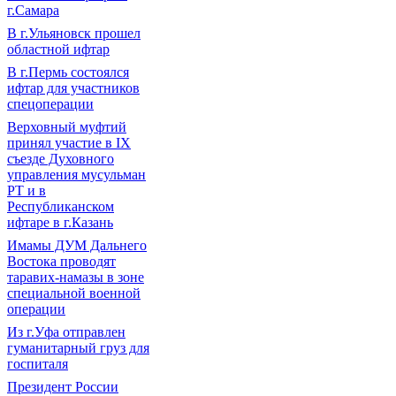
г.Самара
В г.Ульяновск прошел
областной ифтар
В г.Пермь состоялся
ифтар для участников
спецоперации
Верховный муфтий
принял участие в IХ
съезде Духовного
управления мусульман
РТ и в
Республиканском
ифтаре в г.Казань
Имамы ДУМ Дальнего
Востока проводят
таравих-намазы в зоне
специальной военной
операции
Из г.Уфа отправлен
гуманитарный груз для
госпиталя
Президент России