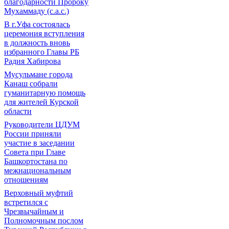
благодарности Пророку
Мухаммаду (с.а.с.)
В г.Уфа состоялась
церемония вступления
в должность вновь
избранного Главы РБ
Радия Хабирова
Мусульмане города
Канаш собрали
гуманитарную помощь
для жителей Курской
области
Руководители ЦДУМ
России приняли
участие в заседании
Совета при Главе
Башкортостана по
межнациональным
отношениям
Верховный муфтий
встретился с
Чрезвычайным и
Полномочным послом