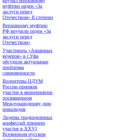
вручил Верховному
муфтию орден «За
заслуги перед
Отечеством» II степени
Верховному муфтию
РФ вручили орден «За
заслуги перед
Отечеством»
Участницы «Аишиных
вечеров» в г.Уфа
обсудили актуальные
проблемы
современности
Волонтеры ЦДУМ
России приняли
участие в мероприятии,
посвященном
Международному дню
инвалидов
Лидеры традиционных
конфессий приняли
участие в XXVI
Всемирном русском
народном соборе