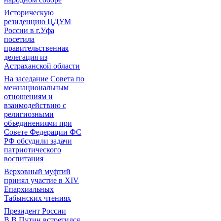
Историческую
резиденцию ЦДУМ
России в г.Уфа
посетила
правительственная
делегация из
Астраханской области
На заседание Совета по
межнациональным
отношениям и
взаимодействию с
религиозными
объединениями при
Совете Федерации ФС
РФ обсудили задачи
патриотического
воспитания
Верховный муфтий
принял участие в ХIV
Епархиальных
Табынских чтениях
Президент России
В.В.Путин встретился