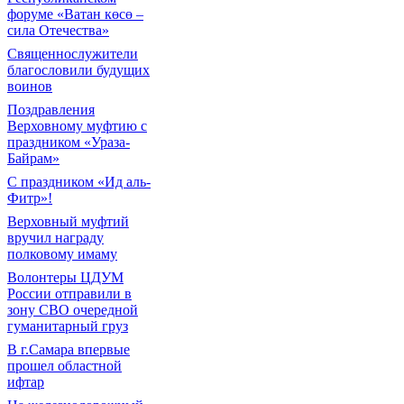
форуме «Ватан көсө –
сила Отечества»
Священнослужители
благословили будущих
воинов
Поздравления
Верховному муфтию с
праздником «Ураза-
Байрам»
С праздником «Ид аль-
Фитр»!
Верховный муфтий
вручил награду
полковому имаму
Волонтеры ЦДУМ
России отправили в
зону СВО очередной
гуманитарный груз
В г.Самара впервые
прошел областной
ифтар