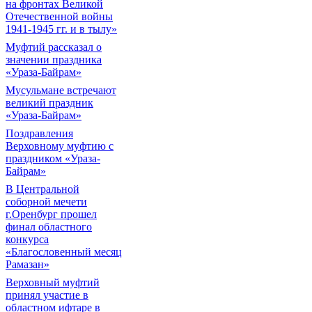
на фронтах Великой
Отечественной войны
1941-1945 гг. и в тылу»
Муфтий рассказал о
значении праздника
«Ураза-Байрам»
Мусульмане встречают
великий праздник
«Ураза-Байрам»
Поздравления
Верховному муфтию с
праздником «Ураза-
Байрам»
В Центральной
соборной мечети
г.Оренбург прошел
финал областного
конкурса
«Благословенный месяц
Рамазан»
Верховный муфтий
принял участие в
областном ифтаре в