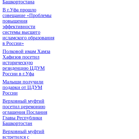
Башкортостана
В г.Уфа прошло
совещание «Проблемы
повышения
эффективности
системы высшего
исламского образования
в России»
Полковой имам Хамза
Хафизов посетил
историческую
резиденцию ЦДУМ
России в г.Уфа
Малыши получили
подарки от ЦДУМ
России
Верховный муфтий
посетил церемонию
оглашения Послания
Главы Республики
Башкортостан
Верховный муфтий
встретился с