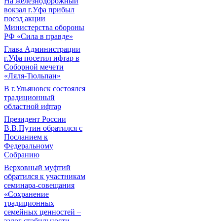
На железнодорожный
вокзал г.Уфа прибыл
поезд акции
Министерства обороны
РФ «Сила в правде»
Глава Администрации
г.Уфа посетил ифтар в
Соборной мечети
«Ляля-Тюльпан»
В г.Ульяновск состоялся
традиционный
областной ифтар
Президент России
В.В.Путин обратился с
Посланием к
Федеральному
Собранию
Верховный муфтий
обратился к участникам
семинара-совещания
«Сохранение
традиционных
семейных ценностей –
залог стабильности