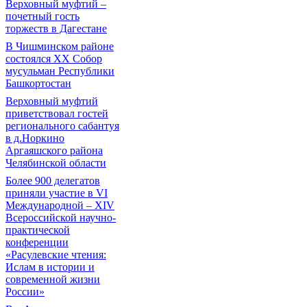
Верховный муфтий –
почетный гость
торжеств в Дагестане
В Чишминском районе
состоялся XX Собор
мусульман Республики
Башкортостан
Верховный муфтий
приветствовал гостей
регионального сабантуя
в д.Норкино
Аргаяшского района
Челябинской области
Более 900 делегатов
приняли участие в VI
Международной – ХIV
Всероссийской научно-
практической
конференции
«Расулевские чтения:
Ислам в истории и
современной жизни
России»