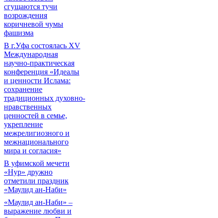
сгущаются тучи
возрождения
коричневой чумы
фашизма
В г.Уфа состоялась XV
Международная
научно-практическая
конференция «Идеалы
и ценности Ислама:
сохранение
традиционных духовно-
нравственных
ценностей в семье,
укрепление
межрелигиозного и
межнационального
мира и согласия»
В уфимской мечети
«Нур» дружно
отметили праздник
«Маулид ан-Наби»
«Маулид ан-Наби» –
выражение любви и