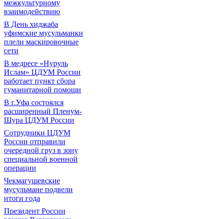
межкультурному
взаимодействию
В День хиджаба
уфимские мусульманки
плели маскировочные
сети
В медресе «Нуруль
Ислам» ЦДУМ России
работает пункт сбора
гуманитарной помощи
В г.Уфа состоялся
расширенный Пленум-
Шура ЦДУМ России
Сотрудники ЦДУМ
России отправили
очередной груз в зону
специальной военной
операции
Чекмагушевские
мусульмане подвели
итоги года
Президент России