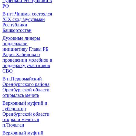
Турецкой Республики в
РФ
В пгт.Чишмы состоялся
XIX сход мусульман
Республики
Башкортостан
Духовные лидеры
поддержали
инициативу Главы РБ
Радия Хабирова о
проведении молебнов в
поддержку участников
СВО
В п.Первомайский
Оренбургского района
Оренбургской области
открылась мечеть
Верховный муфтий и
губернатор
Оренбургской области
открыли мечеть в
п.Тюльган
Верховный муфтий