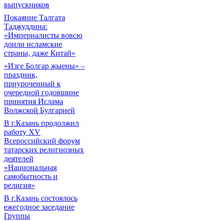
выпускников
Покаяние Талгата
Таджуддина:
«Империалисты вовсю
доили исламские
страны, даже Китай»
«Изге Болгар җыены» –
праздник,
приуроченный к
очередной годовщине
принятия Ислама
Волжской Булгарией
В г.Казань продолжил
работу XV
Всероссийский форум
татарских религиозных
деятелей
«Национальная
самобытность и
религия»
В г.Казань состоялось
ежегодное заседание
Группы