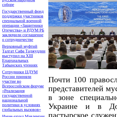
соборе
Государственный фонд
поддержки участников
специальной военной
операции «Защитники
Отечества» и РДУМ РБ
заключили соглашение
о сотрудничестве
Верховный муфтий
Талгат Сафа Таджуддин
выступил на ХIII
Епархиальных
Табынских чтениях
Сотрудники ЦДУМ
России приняли
Почти 100 правос
участие во
представителей му
Всероссийском форуме
«Реализация
в зоне специаль
государственной
национальной
Украине и в До
политики в условиях
глобальных вызовов»
пастырское служен
Имам-ахунд Мавлемзан