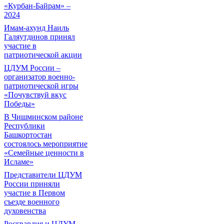
«Курбан-Байрам» –
2024
Имам-ахунд Наиль
Галяутдинов принял
участие в
патриотической акции
ЦДУМ России –
организатор военно-
патриотической игры
«Почувствуй вкус
Победы»
В Чишминском районе
Республики
Башкортостан
состоялось мероприятие
«Семейные ценности в
Исламе»
Представители ЦДУМ
России приняли
участие в Первом
съезде военного
духовенства
Росгвардия и ЦДУМ