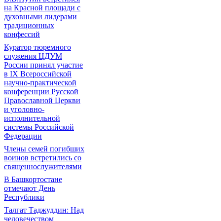
на Красной площади с
духовными лидерами
традиционных
конфессий
Куратор тюремного
служения ЦДУМ
России принял участие
в IX Всероссийской
научно-практической
конференции Русской
Православной Церкви
и уголовно-
исполнительной
системы Российской
Федерации
Члены семей погибших
воинов встретились со
священнослужителями
В Башкортостане
отмечают День
Республики
Талгат Таджуддин: Над
человечеством