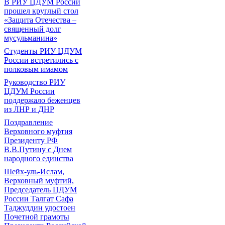
В РИУ ЦДУМ России
прошел круглый стол
«Защита Отечества –
священный долг
мусульманина»
Студенты РИУ ЦДУМ
России встретились с
полковым имамом
Руководство РИУ
ЦДУМ России
поддержало беженцев
из ЛНР и ДНР
Поздравление
Верховного муфтия
Президенту РФ
В.В.Путину с Днем
народного единства
Шейх-уль-Ислам,
Верховный муфтий,
Председатель ЦДУМ
России Талгат Сафа
Таджуддин удостоен
Почетной грамоты