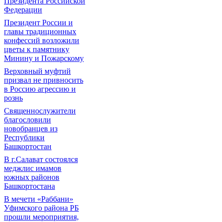
Президента Российской
Федерации
Президент России и
главы традиционных
конфессий возложили
цветы к памятнику
Минину и Пожарскому
Верховный муфтий
призвал не привносить
в Россию агрессию и
рознь
Священнослужители
благословили
новобранцев из
Республики
Башкортостан
В г.Салават состоялся
меджлис имамов
южных районов
Башкортостана
В мечети «Раббани»
Уфимского района РБ
прошли мероприятия,