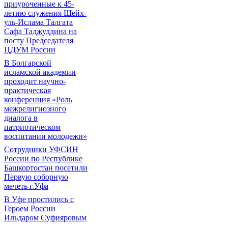
приуроченные к 45-
летию служения Шейх-
уль-Ислама Талгата
Сафа Таджуддина на
посту Председателя
ЦДУМ России
В Болгарской
исламской академии
проходит научно-
практическая
конференция «Роль
межрелигиозного
диалога в
патриотическом
воспитании молодежи»
Сотрудники УФСИН
России по Республике
Башкортостан посетили
Первую соборную
мечеть г.Уфа
В Уфе простились с
Героем России
Ильдаром Суфияровым