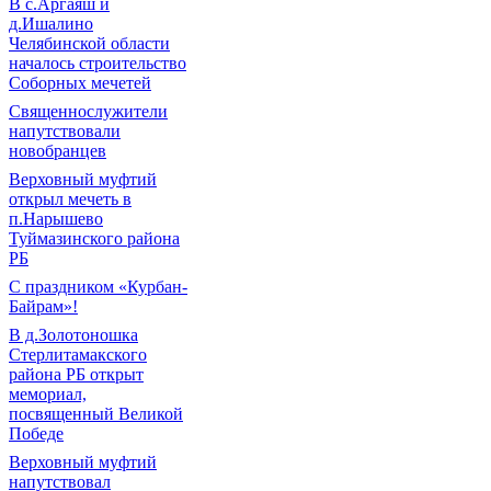
В с.Аргаяш и
д.Ишалино
Челябинской области
началось строительство
Соборных мечетей
Священнослужители
напутствовали
новобранцев
Верховный муфтий
открыл мечеть в
п.Нарышево
Туймазинского района
РБ
С праздником «Курбан-
Байрам»!
В д.Золотоношка
Стерлитамакского
района РБ открыт
мемориал,
посвященный Великой
Победе
Верховный муфтий
напутствовал