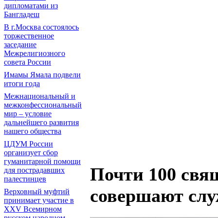
дипломатами из
Бангладеш
В г.Москва состоялось
торжественное
заседание
Межрелигиозного
совета России
Имамы Ямала подвели
итоги года
Межнациональный и
межконфессиональный
мир – условие
дальнейшего развития
нашего общества
ЦДУМ России
организует сбор
гуманитарной помощи
Почти 100 свя
для пострадавших
палестинцев
совершают слу
Верховный муфтий
принимает участие в
XXV Всемирном
русском народном