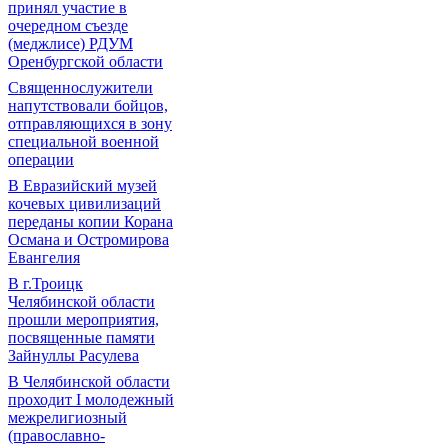
принял участие в
очередном съезде
(меджлисе) РДУМ
Оренбургской области
Священнослужители
напутствовали бойцов,
отправляющихся в зону
специальной военной
операции
В Евразийский музей
кочевых цивилизаций
переданы копии Корана
Османа и Остромирова
Евангелия
В г.Троицк
Челябинской области
прошли мероприятия,
посвященные памяти
Зайнуллы Расулева
В Челябинской области
проходит I молодежный
межрелигиозный
(православно-