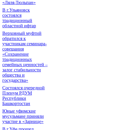
«Ляля-Тюльпан»
В г.Ульяновск
состоялся
традиционный
областной ифтар
Верховный муфтий
обратился к
участникам семинара-
совещания
«Сохранение
традиционных
семейных ценностей –
залог стабильности
общества и
государства»
Состоялся очередной
Пленум РДУМ
Республики
Башкортостан
Юные уфимские
мусульмане приняли
участие в «Зарнице»
В г.Уфа прошел