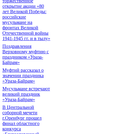
торжественное
открытие акции «80
лет Великой Победы:
российские
мусульмане на
фронтах Великой
Отечественной войны
1941-1945 гг. и в тылу»
Поздравления
Верховному муфтию с
праздником «Ураза-
Байрам»
Муфтий рассказал о
значении праздника
«Ураза-Байрам»
Мусульмане встречают
великий праздник
«Ураза-Байрам»
В Центральной
соборной мечети
г.Оренбург прошел
финал областного
конкурса