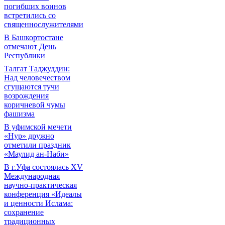
погибших воинов
встретились со
священнослужителями
В Башкортостане
отмечают День
Республики
Талгат Таджуддин:
Над человечеством
сгущаются тучи
возрождения
коричневой чумы
фашизма
В уфимской мечети
«Нур» дружно
отметили праздник
«Маулид ан-Наби»
В г.Уфа состоялась XV
Международная
научно-практическая
конференция «Идеалы
и ценности Ислама:
сохранение
традиционных