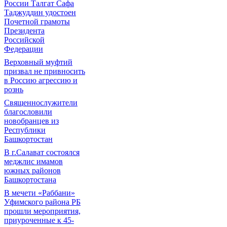
России Талгат Сафа
Таджуддин удостоен
Почетной грамоты
Президента
Российской
Федерации
Верховный муфтий
призвал не привносить
в Россию агрессию и
рознь
Священнослужители
благословили
новобранцев из
Республики
Башкортостан
В г.Салават состоялся
меджлис имамов
южных районов
Башкортостана
В мечети «Раббани»
Уфимского района РБ
прошли мероприятия,
приуроченные к 45-