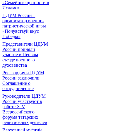
«Семейные ценности в
Исламе»
ЦДУМ России –
организатор военно-
патриотической игры
«Почувствуй вкус
Победы»
Представители ЦДУМ
России приняли
участие в Первом
съезде военного
духовенства
Росгвардия и ЦДУМ
России заключили
Соглашение о
сотрудничестве
Руководители ЦДУМ
России участвуют в
работе XIV
Всероссийского
форума татарских
религиозных деятелей
Верховный муфтий