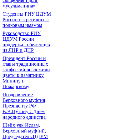
священный долг
мусульманина»
Студенты РИУ ЦДУМ
России встретились с
полковым имамом
Руководство РИУ
ЦДУМ России
поддержало беженцев
из ЛНР и ДНР
Президент России и
главы традиционных
конфессий возложили
цветы к памятнику
Минину и
Пожарскому
Поздравление
Верховного муфтия
Президенту РФ
В.В.Путину с Днем
народного единства
Шейх-уль-Ислам,
Верховный муфтий,
Председатель ЦДУМ