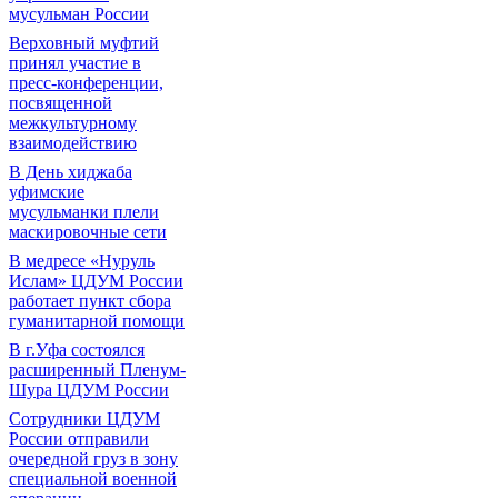
мусульман России
Верховный муфтий
принял участие в
пресс-конференции,
посвященной
межкультурному
взаимодействию
В День хиджаба
уфимские
мусульманки плели
маскировочные сети
В медресе «Нуруль
Ислам» ЦДУМ России
работает пункт сбора
гуманитарной помощи
В г.Уфа состоялся
расширенный Пленум-
Шура ЦДУМ России
Сотрудники ЦДУМ
России отправили
очередной груз в зону
специальной военной