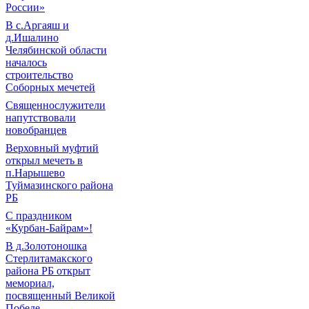
России»
В с.Аргаяш и
д.Ишалино
Челябинской области
началось
строительство
Соборных мечетей
Священнослужители
напутствовали
новобранцев
Верховный муфтий
открыл мечеть в
п.Нарышево
Туймазинского района
РБ
С праздником
«Курбан-Байрам»!
В д.Золотоношка
Стерлитамакского
района РБ открыт
мемориал,
посвященный Великой
Победе