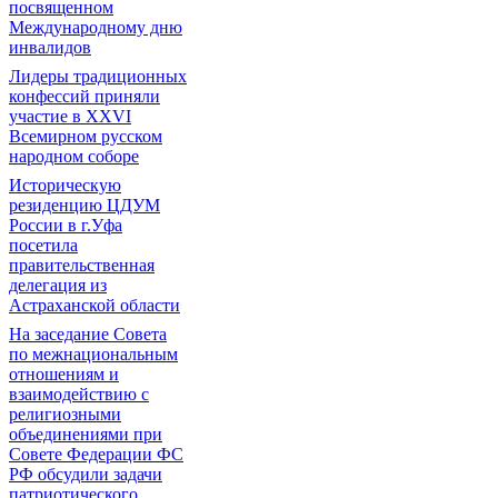
посвященном
Международному дню
инвалидов
Лидеры традиционных
конфессий приняли
участие в XXVI
Всемирном русском
народном соборе
Историческую
резиденцию ЦДУМ
России в г.Уфа
посетила
правительственная
делегация из
Астраханской области
На заседание Совета
по межнациональным
отношениям и
взаимодействию с
религиозными
объединениями при
Совете Федерации ФС
РФ обсудили задачи
патриотического