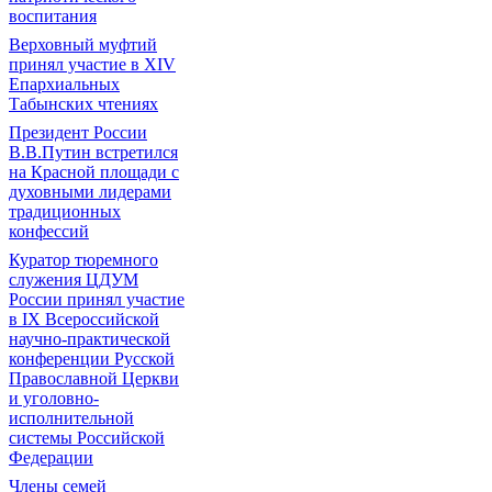
воспитания
Верховный муфтий
принял участие в ХIV
Епархиальных
Табынских чтениях
Президент России
В.В.Путин встретился
на Красной площади с
духовными лидерами
традиционных
конфессий
Куратор тюремного
служения ЦДУМ
России принял участие
в IX Всероссийской
научно-практической
конференции Русской
Православной Церкви
и уголовно-
исполнительной
системы Российской
Федерации
Члены семей