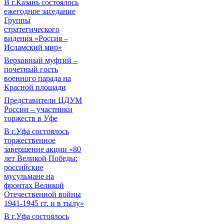
В г.Казань состоялось
ежегодное заседание
Группы
стратегического
видения «Россия –
Исламский мир»
Верховный муфтий –
почетный гость
военного парада на
Красной площади
Представители ЦДУМ
России – участники
торжеств в Уфе
В г.Уфа состоялось
торжественное
завершение акции «80
лет Великой Победы:
российские
мусульмане на
фронтах Великой
Отечественной войны
1941-1945 гг. и в тылу»
В г.Уфа состоялось