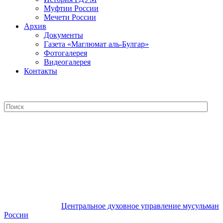
Муфтии России
Мечети России
Архив
Документы
Газета «Маглюмат аль-Булгар»
Фотогалерея
Видеогалерея
Контакты
Центральное духовное управление
мусульман России
Центральное духовное управление мусульман
России