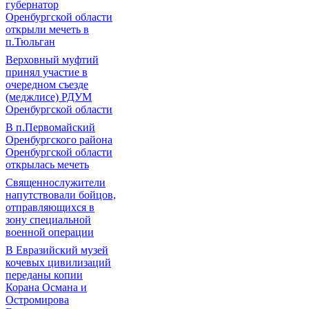
губернатор
Оренбургской области
открыли мечеть в
п.Тюльган
Верховный муфтий
принял участие в
очередном съезде
(меджлисе) РДУМ
Оренбургской области
В п.Первомайский
Оренбургского района
Оренбургской области
открылась мечеть
Священнослужители
напутствовали бойцов,
отправляющихся в
зону специальной
военной операции
В Евразийский музей
кочевых цивилизаций
переданы копии
Корана Османа и
Остромирова