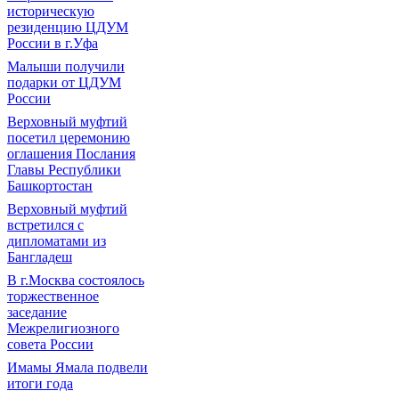
историческую
резиденцию ЦДУМ
России в г.Уфа
Малыши получили
подарки от ЦДУМ
России
Верховный муфтий
посетил церемонию
оглашения Послания
Главы Республики
Башкортостан
Верховный муфтий
встретился с
дипломатами из
Бангладеш
В г.Москва состоялось
торжественное
заседание
Межрелигиозного
совета России
Имамы Ямала подвели
итоги года