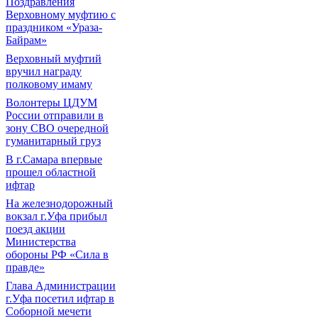
Поздравления
Верховному муфтию с
праздником «Ураза-
Байрам»
Верховный муфтий
вручил награду
полковому имаму
Волонтеры ЦДУМ
России отправили в
зону СВО очередной
гуманитарный груз
В г.Самара впервые
прошел областной
ифтар
На железнодорожный
вокзал г.Уфа прибыл
поезд акции
Министерства
обороны РФ «Сила в
правде»
Глава Администрации
г.Уфа посетил ифтар в
Соборной мечети