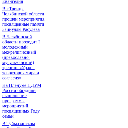
Евангелия
В г.Троицк
Челябинской области
прошли мероприятия,
посвященные памяти
Зайнуллы Расулева
В Челябинской
области проходит I
молодежный
межрелигиозный
(православно-
мусульманский)
тренинг «Урал –
территория мира и
согласия»
На Пленуме ЦДУМ
России обсудили
выполнение
программы
мероприятий,
посвященных Году
семьи
В Туймазинском