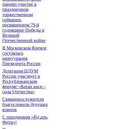
принял участие в
праздничном
торжественном
собрании,
посвященном 79-й
годовщине Победы в
Великой
Отечественной войне
В Московском Кремле
состоялась
инаугурация
Президента России
Делегация ЦДУМ
России участвует в
Республиканском
форуме «Ватан көсө –
сила Отечества»
Священнослужители
благословили будущих
воинов
С праздником «Ид аль-
Фитр»!