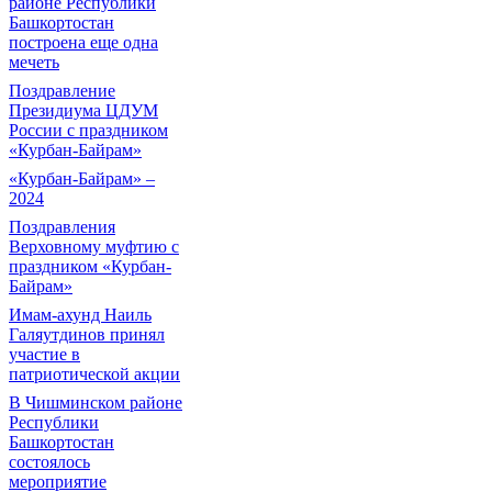
районе Республики
Башкортостан
построена еще одна
мечеть
Поздравление
Президиума ЦДУМ
России с праздником
«Курбан-Байрам»
«Курбан-Байрам» –
2024
Поздравления
Верховному муфтию с
праздником «Курбан-
Байрам»
Имам-ахунд Наиль
Галяутдинов принял
участие в
патриотической акции
В Чишминском районе
Республики
Башкортостан
состоялось
мероприятие