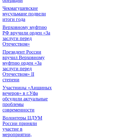
операции
Чекмагушевские
мусульмане подвели
итоги года
Верховному муфтию
РФ вручили орден «За
заслуги перед
Отечеством»
Президент России
вручил Верховному
муфтию орден «За
заслуги перед
Отечеством» II
степени
Участницы «Аишиных
вечеров» в г.Уфа
обсудили актуальные
проблемы
современности
Волонтеры ЦДУМ
России приняли
участие в
мероприятии,