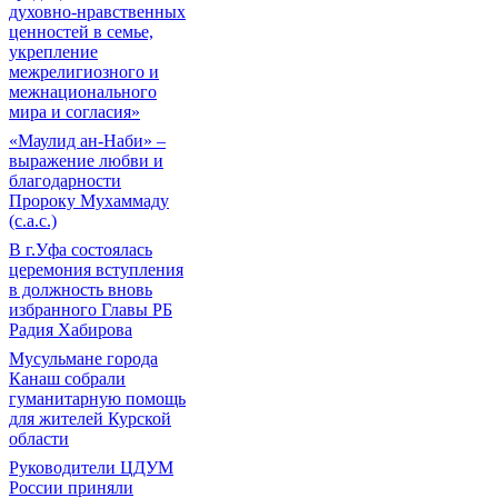
духовно-нравственных
ценностей в семье,
укрепление
межрелигиозного и
межнационального
мира и согласия»
«Маулид ан-Наби» –
выражение любви и
благодарности
Пророку Мухаммаду
(с.а.с.)
В г.Уфа состоялась
церемония вступления
в должность вновь
избранного Главы РБ
Радия Хабирова
Мусульмане города
Канаш собрали
гуманитарную помощь
для жителей Курской
области
Руководители ЦДУМ
России приняли