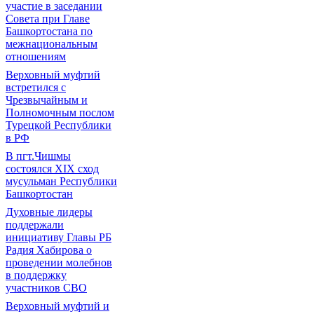
участие в заседании
Совета при Главе
Башкортостана по
межнациональным
отношениям
Верховный муфтий
встретился с
Чрезвычайным и
Полномочным послом
Турецкой Республики
в РФ
В пгт.Чишмы
состоялся XIX сход
мусульман Республики
Башкортостан
Духовные лидеры
поддержали
инициативу Главы РБ
Радия Хабирова о
проведении молебнов
в поддержку
участников СВО
Верховный муфтий и