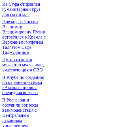
Из г.Уфа отправлен
гуманитарный груз
для госпиталя
Президент России
Владимир
Владимирович Путин
встретился в Кремле с
Верховным муфтием
Талгатом Сафа
Таджуддином
Путин отметил
мужество мусульман,
участвующих в СВО
В Клубе по созданию
и сохранению семьи
«Аманат» прошла
очередная встреча
В Росгвардии
обсудили вопросы
взаимодействия с
Центральным
духовным
управлением