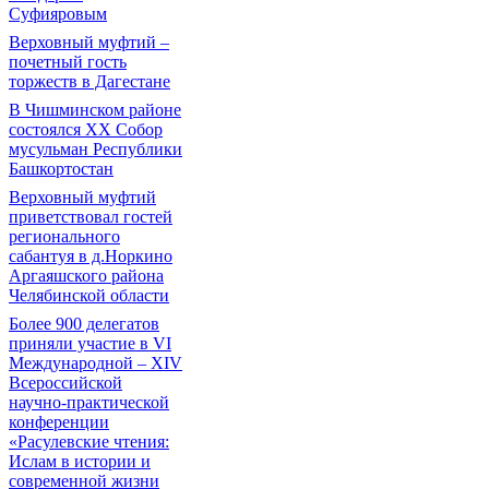
Суфияровым
Верховный муфтий –
почетный гость
торжеств в Дагестане
В Чишминском районе
состоялся XX Собор
мусульман Республики
Башкортостан
Верховный муфтий
приветствовал гостей
регионального
сабантуя в д.Норкино
Аргаяшского района
Челябинской области
Более 900 делегатов
приняли участие в VI
Международной – ХIV
Всероссийской
научно-практической
конференции
«Расулевские чтения:
Ислам в истории и
современной жизни