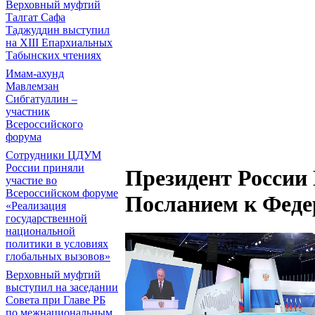
Верховный муфтий
Талгат Сафа
Таджуддин выступил
на ХIII Епархиальных
Табынских чтениях
Имам-ахунд
Мавлемзан
Сибгатуллин –
участник
Всероссийского
форума
Сотрудники ЦДУМ
России приняли
Президент России 
участие во
Всероссийском форуме
Посланием к Фед
«Реализация
государственной
национальной
политики в условиях
глобальных вызовов»
Верховный муфтий
выступил на заседании
Совета при Главе РБ
по межнациональным