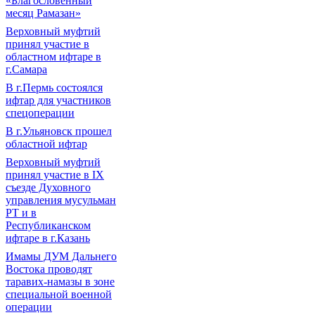
«Благословенный
месяц Рамазан»
Верховный муфтий
принял участие в
областном ифтаре в
г.Самара
В г.Пермь состоялся
ифтар для участников
спецоперации
В г.Ульяновск прошел
областной ифтар
Верховный муфтий
принял участие в IХ
съезде Духовного
управления мусульман
РТ и в
Республиканском
ифтаре в г.Казань
Имамы ДУМ Дальнего
Востока проводят
таравих-намазы в зоне
специальной военной
операции