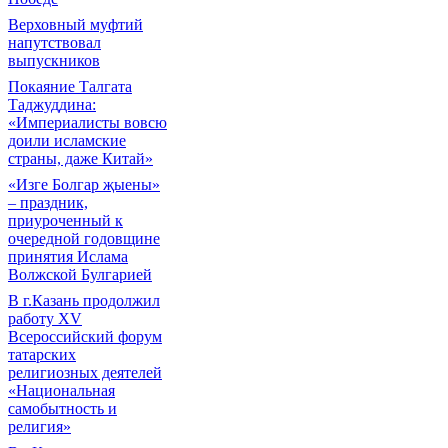
Верховный муфтий
напутствовал
выпускников
Покаяние Талгата
Таджуддина:
«Империалисты вовсю
доили исламские
страны, даже Китай»
«Изге Болгар җыены»
– праздник,
приуроченный к
очередной годовщине
принятия Ислама
Волжской Булгарией
В г.Казань продолжил
работу XV
Всероссийский форум
татарских
религиозных деятелей
«Национальная
самобытность и
религия»