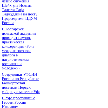
летию служения
Шейх-уль-Ислама
Талгата Сафа
Таджуддина на посту
Председателя ЦДУМ
России
В Болгарской
исламской академии
проходит научно-
практическая
конференция «Роль
межрелигиозного
диалога в
патриотическом
воспитании
молодежи»
Сотрудники УФСИН
России по Республике
Башкортостан
посетили Первую
соборную мечеть г.Уфа
В Уфе простились с
Героем России
Ильдаром