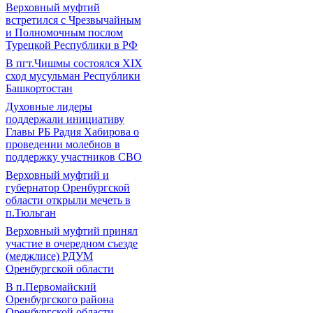
Верховный муфтий
встретился с Чрезвычайным
и Полномочным послом
Турецкой Республики в РФ
В пгт.Чишмы состоялся XIX
сход мусульман Республики
Башкортостан
Духовные лидеры
поддержали инициативу
Главы РБ Радия Хабирова о
проведении молебнов в
поддержку участников СВО
Верховный муфтий и
губернатор Оренбургской
области открыли мечеть в
п.Тюльган
Верховный муфтий принял
участие в очередном съезде
(меджлисе) РДУМ
Оренбургской области
В п.Первомайский
Оренбургского района
Оренбургской области