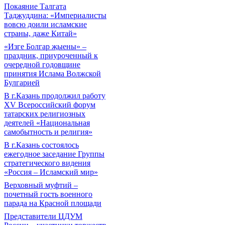
Покаяние Талгата
Таджуддина: «Империалисты
вовсю доили исламские
страны, даже Китай»
«Изге Болгар җыены» –
праздник, приуроченный к
очередной годовщине
принятия Ислама Волжской
Булгарией
В г.Казань продолжил работу
XV Всероссийский форум
татарских религиозных
деятелей «Национальная
самобытность и религия»
В г.Казань состоялось
ежегодное заседание Группы
стратегического видения
«Россия – Исламский мир»
Верховный муфтий –
почетный гость военного
парада на Красной площади
Представители ЦДУМ