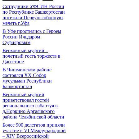
Сотрудники УФСИН России
по Республике Башкортостан
посетили Первую соборную
мечеть г.Уфа
В Уфе простились с Героем
России Ильдаром
Суфияровым
Верховный муфтий –
почетный гость торжеств в
Дагестане
В Чишминском районе
состоялся XX Собор
мусульман Республики
Башкортостан
Верховный муфтий
приветствовал гостей
регионального сабантуя в
д.Норкино Аргаяшского
района Челябинской области
Более 900 делегатов приняли
участие в VI Международной
– ХIV Всероссийской