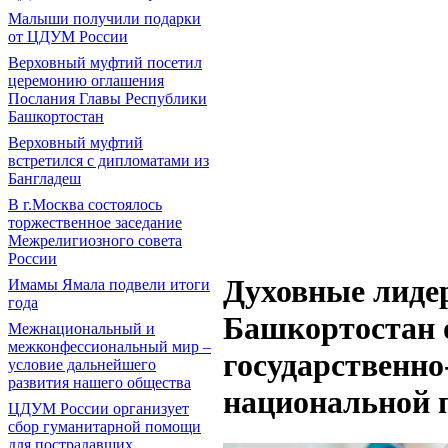
Малыши получили подарки
от ЦДУМ России
Верховный муфтий посетил
церемонию оглашения
Послания Главы Республики
Башкортостан
Верховный муфтий
встретился с дипломатами из
Бангладеш
В г.Москва состоялось
торжественное заседание
Межрелигиозного совета
России
Духовные лиде
Имамы Ямала подвели итоги
года
Башкортостан 
Межнациональный и
межконфессиональный мир –
государственн
условие дальнейшего
развития нашего общества
национальной 
ЦДУМ России организует
сбор гуманитарной помощи
для пострадавших