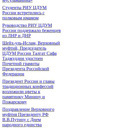
мусульманина»
Студенты РИУ ЦДУМ
России встретились с
полковым имамом
Руководство РИУ ЦДУМ
России поддержало беженцев
из ЛНР и ДНР
Шейх-уль-Ислам, Верховный
муфтий, Председатель
ЦДУМ России Талгат Сафа
Таджуддин удостоен
Почетной грамоты
Президента Российской
Федерации
Президент России и главы
традиционных конфессий
возложили цветы к
памятнику Минину и
Пожарскому
Поздравление Верховного
муфтия Президенту РФ
В.В.Путину с Днем
народного единства