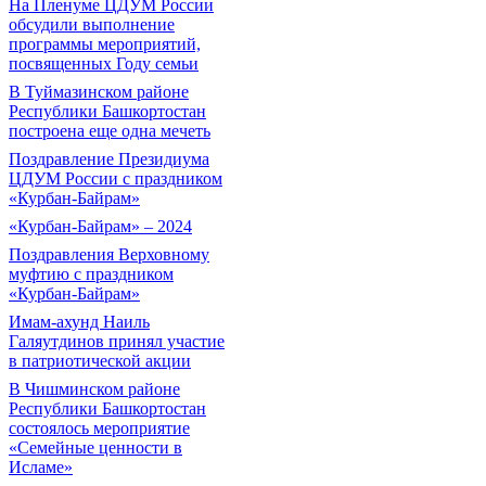
На Пленуме ЦДУМ России
обсудили выполнение
программы мероприятий,
посвященных Году семьи
В Туймазинском районе
Республики Башкортостан
построена еще одна мечеть
Поздравление Президиума
ЦДУМ России с праздником
«Курбан-Байрам»
«Курбан-Байрам» – 2024
Поздравления Верховному
муфтию с праздником
«Курбан-Байрам»
Имам-ахунд Наиль
Галяутдинов принял участие
в патриотической акции
В Чишминском районе
Республики Башкортостан
состоялось мероприятие
«Семейные ценности в
Исламе»