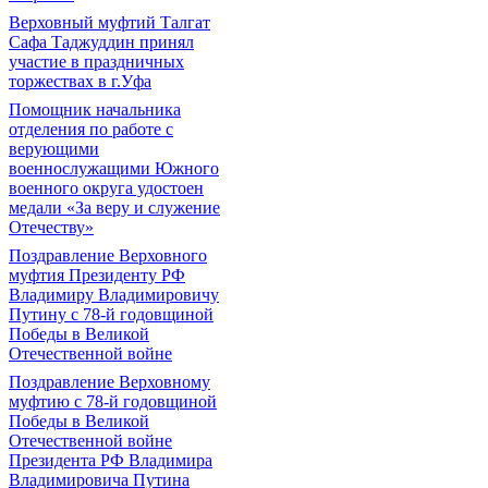
Верховный муфтий Талгат
Сафа Таджуддин принял
участие в праздничных
торжествах в г.Уфа
Помощник начальника
отделения по работе с
верующими
военнослужащими Южного
военного округа удостоен
медали «За веру и служение
Отечеству»
Поздравление Верховного
муфтия Президенту РФ
Владимиру Владимировичу
Путину с 78-й годовщиной
Победы в Великой
Отечественной войне
Поздравление Верховному
муфтию с 78-й годовщиной
Победы в Великой
Отечественной войне
Президента РФ Владимира
Владимировича Путина