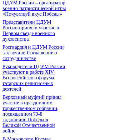
ЦДУМ России – организатор
военно-патриотической игры
«Почувствуй вкус Победы»
Представители ЦДУМ
России приняли участие в
Первом съезде военного
духовенства
Росгвардия и ЦДУМ России
заключили Соглашение о
сотрудничестве
Руководители ЦДУМ России
участвуют в работе XIV
Всероссийского форума
татарских религиозных
деятелей
Верховный муфтий принял
участие в праздничном
торжественном собрании,
посвященном 79-й
годовщине Победы в
Великой Отечественной
войне
В Московском Кремле