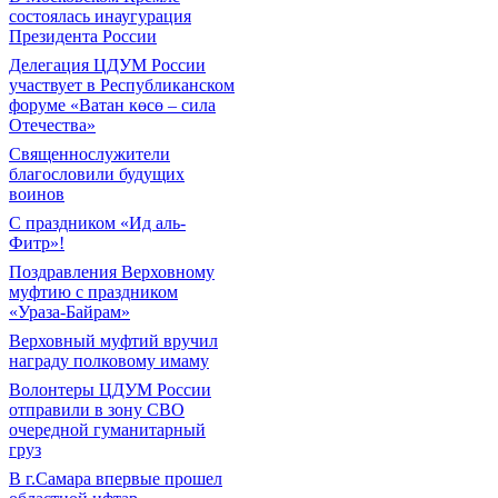
состоялась инаугурация
Президента России
Делегация ЦДУМ России
участвует в Республиканском
форуме «Ватан көсө – сила
Отечества»
Священнослужители
благословили будущих
воинов
С праздником «Ид аль-
Фитр»!
Поздравления Верховному
муфтию с праздником
«Ураза-Байрам»
Верховный муфтий вручил
награду полковому имаму
Волонтеры ЦДУМ России
отправили в зону СВО
очередной гуманитарный
груз
В г.Самара впервые прошел